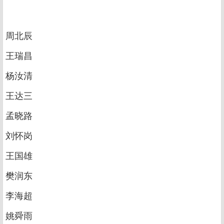
周北辰
王瑞昌
杨汝清
王达三
孟晓路
刘怀岗
王国雄
樊润东
李海超
姚舜雨