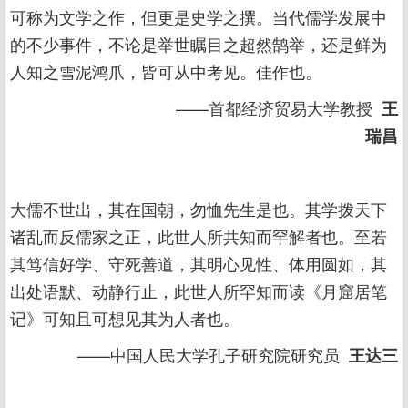
可称为文学之作，但更是史学之撰。当代儒学发展中
的不少事件，不论是举世瞩目之超然鹄举，还是鲜为
人知之雪泥鸿爪，皆可从中考见。佳作也。
——首都经济贸易大学教授
王
瑞昌
大儒不世出，其在国朝，勿恤先生是也。其学拨天下
诸乱而反儒家之正，此世人所共知而罕解者也。至若
其笃信好学、守死善道，其明心见性、体用圆如，其
出处语默、动静行止，此世人所罕知而读《月窟居笔
记》可知且可想见其为人者也。
——中国人民大学孔子研究院研究员
王达三