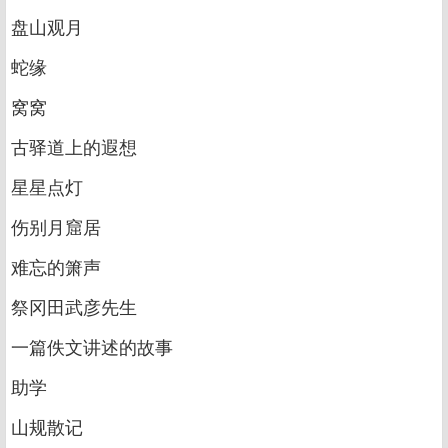
盘山观月
蛇缘
窝窝
古驿道上的遐想
星星点灯
伤别月窟居
难忘的箫声
祭冈田武彦先生
一篇佚文讲述的故事
助学
山规散记