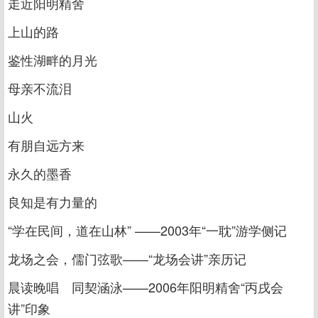
走近阳明精舍
上山的路
鉴性湖畔的月光
母亲不流泪
山火
有朋自远方来
永久的墨香
良知是有力量的
“学在民间，道在山林” ——2003年“一耽”游学侧记
龙场之会，儒门弦歌——“龙场会讲”亲历记
晨读晚唱 同契涵泳——2006年阳明精舍“丙戌会
讲”印象