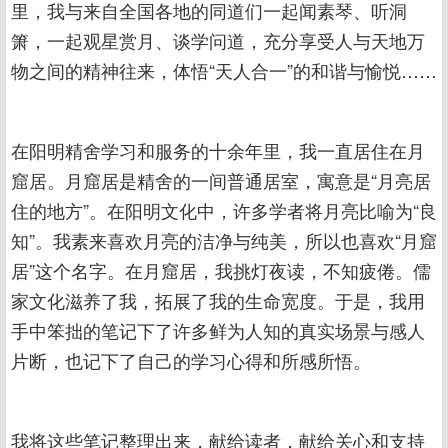
里，我与来自全国各地的同道们一起闻素琴、听洞
箫，一起观星赏月、谈学问道，充分享受人与天地万
物之间的精神往来，体悟“天人合一”的和谐与愉悦……
在阳明精舍学习和服务的十余年里，我一直居住在月
窟居。月窟居是精舍的一间普通居室，寓意是“月亮居
住的地方”。在阳明文化中，许多学者将月亮比喻为“良
知”。我素来喜欢月亮的洁净与纯美，所以也喜欢“月窟
居”这个名字。在月窟居，我挑灯夜读，不知疲倦。儒
家文化滋养了我，拓展了我的生命宽度。于是，我用
手中笨拙的笔记下了许多鲜为人知的真实场景与感人
片断，也记下了自己的学习心得和所感所悟。
我将这些笔记整理出来，献给读者，献给关心和支持