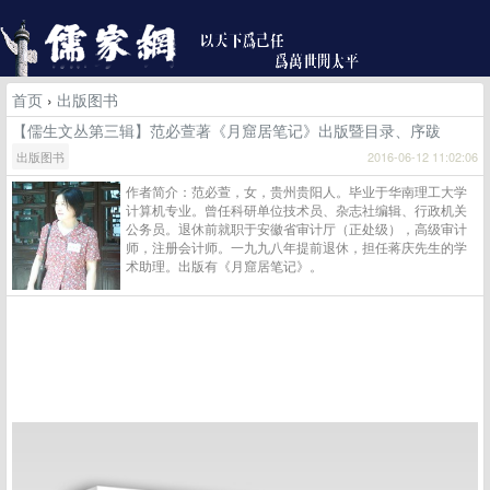
首页
›
出版图书
【儒生文丛第三辑】范必萱著《月窟居笔记》出版暨目录、序跋
出版图书
2016-06-12 11:02:06
作者简介：范必萱，女，贵州贵阳人。毕业于华南理工大学
计算机专业。曾任科研单位技术员、杂志社编辑、行政机关
公务员。退休前就职于安徽省审计厅（正处级），高级审计
师，注册会计师。一九九八年提前退休，担任蒋庆先生的学
术助理。出版有《月窟居笔记》。