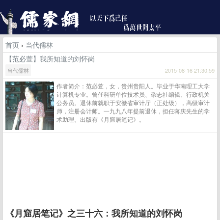
首页
›
当代儒林
【范必萱】我所知道的刘怀岗
当代儒林
2015-08-16 21:30:59
作者简介：范必萱，女，贵州贵阳人。毕业于华南理工大学
计算机专业。曾任科研单位技术员、杂志社编辑、行政机关
公务员。退休前就职于安徽省审计厅（正处级），高级审计
师，注册会计师。一九九八年提前退休，担任蒋庆先生的学
术助理。出版有《月窟居笔记》。
《月窟居笔记》之三十六：我所知道的刘怀岗