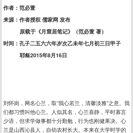
作者：范必萱
来源：作者授权 儒家网 发布
原载于《月窟居笔记》（范必萱 著）
时间：孔子二五六六年岁次乙未年七月初三日甲子
耶稣2015年8月16日
刘怀岗，网名心兰，取“我心若兰，清馨淡雅”之意。我
们都习惯叫他心兰。人似其名，心兰喜静，平时寡言
少语，但求学做事都十分勤勉，行为也刚健果决。心
兰是山西沁县人，自幼农村长大。本来在大学时学的