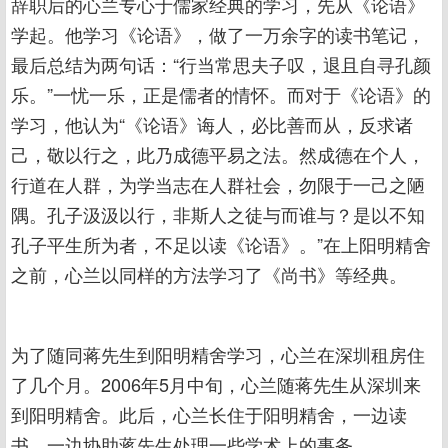
辞职后的心兰专心于儒家经典的学习，先从《论语》
学起。他学习《论语》，做了一万余字的读书笔记，
最后总结为两句话：“行当常思夫子叹，退且自寻孔颜
乐。”一忧一乐，正是儒者的情怀。而对于《论语》的
学习，他认为“《论语》诲人，必比善而从，反求诸
己，敬以行之，此乃成德平易之法。然成德在个人，
行道在人群，为学当志在人群社会，勿限于一己之陋
隅。孔子汲汲以行，非斯人之徒与而谁与？是以不知
孔子平生所为者，不足以读《论语》。”在上阳明精舍
之前，心兰以同样的方法学习了《尚书》等经典。
为了随同蒋先生到阳明精舍学习，心兰在深圳租房住
了几个月。2006年5月中旬，心兰随蒋先生从深圳来
到阳明精舍。此后，心兰长住于阳明精舍，一边读
书，一边协助蒋先生处理一些学术上的事务。