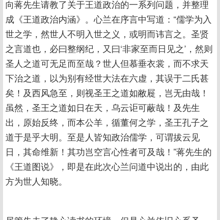
向蒋先生请教了关于王道政治的一系列问题，并整理
成《王道政治内涵》。心兰在序言中写道：“儒学为入
世之学，然世人不明入世之义，或明而讳言之。圣贤
之言道也，必曰整纲纪，又曰‘非家至而日见之’，然则
圣人之道可无足而至哉？世人但慕垂衣裳，而不求天
下治之道，以为别有经世大法在六虚，其误于二氏甚
矣！及西风急至，则视圣王之道如敝屣，岂无由哉！
虽然，圣王之道如日在天，乌云讵可蔽哉！及先生
出，原始反终，而本公羊，循董何之学，圣王孔子之
道于是乎大明。至是人皆知政治儒学，可谓拔云见
日，其命维新！其功岂空言心性者可及哉！”蒋先生的
《王道图说》，即是在此次心兰问道中说出的，由此
方为世人知晓。