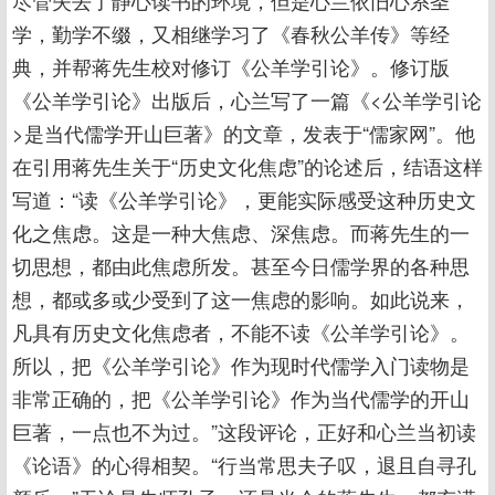
尽管失去了静心读书的环境，但是心兰依旧心系圣
学，勤学不缀，又相继学习了《春秋公羊传》等经
典，并帮蒋先生校对修订《公羊学引论》。修订版
《公羊学引论》出版后，心兰写了一篇《<公羊学引论
>是当代儒学开山巨著》的文章，发表于“儒家网”。他
在引用蒋先生关于“历史文化焦虑”的论述后，结语这样
写道：“读《公羊学引论》，更能实际感受这种历史文
化之焦虑。这是一种大焦虑、深焦虑。而蒋先生的一
切思想，都由此焦虑所发。甚至今日儒学界的各种思
想，都或多或少受到了这一焦虑的影响。如此说来，
凡具有历史文化焦虑者，不能不读《公羊学引论》。
所以，把《公羊学引论》作为现时代儒学入门读物是
非常正确的，把《公羊学引论》作为当代儒学的开山
巨著，一点也不为过。”这段评论，正好和心兰当初读
《论语》的心得相契。“行当常思夫子叹，退且自寻孔