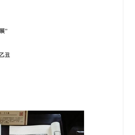
展”
乙丑