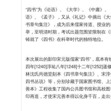
“四书”为《论语》、《大学》、《中庸》
语》、《孟子》，又从《礼记》中摘出《大
书章句集注》，成为后来儒家传道、授业的基本
举，至明清时期，考试出题范围皆限制在《
铸就了《四书》在科举时代的独特地位。
本次展出的影印宋元版儒家“四书”，底本有铁
四年[1240]淳祐八年[1248]十二年[125
林沈氏尚德堂刻本《四书章句集注》、宋淳佑
四书丛说》等，分别珍藏于国家图书馆、上
善本》工程收集了国内公共图书馆和高校图
印再造，才使宋元善本得以化身千百，走出