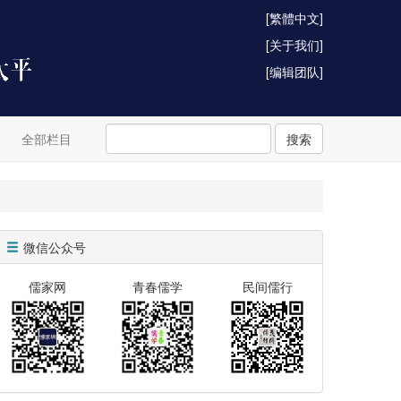
[繁體中文]
[关于我们]
[编辑团队]
全部栏目
搜索
微信公众号
儒家网
青春儒学
民间儒行