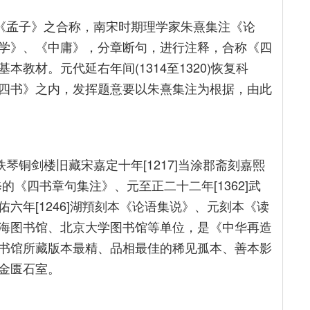
、《孟子》之合称，南宋时期理学家朱熹集注《论
学》、《中庸》，分章断句，进行注释，合称《四
教材。元代延右年间(1314至1320)恢复科
四书》之内，发挥题意要以朱熹集注为根据，由此
琴铜剑楼旧藏宋嘉定十年[1217]当涂郡斋刻嘉熙
2]递修的《四书章句集注》、元至正二十二年[1362]武
六年[1246]湖頖刻本《论语集说》、元刻本《读
海图书馆、北京大学图书馆等单位，是《中华再造
书馆所藏版本最精、品相最佳的稀见孤本、善本影
金匮石室。