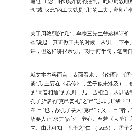
通过“正念”而摆脱外物的控制。此即周敦颐
念”或“灭念”的工夫就是“几”的工夫，亦即
关于周敦颐的“几”，牟宗三先生曾这样评价
圣’说起，真正做工夫的时候，从‘几’上下手
讲，但这样讲很亲切。”对于前半句，笔者
就文本内容而言，表面看来，《论语》《孟
谈“几”主要在《易传》，孟子似未涉及），
的“同音相通”的原则，几、己相通，从训诂学
孔子所谈的“克己复礼”之“己”岂非“几”哉
在“己”也，故孔子要人“克己”；又，“己”者，
故要人正“求其放心”、养心。至若《大学》
夫。由此可知，孔子之“仁”（克己）、孟子之