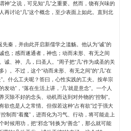
谓神”之说，可见知“几”之重要。然而，饶有兴味的
人再讨论“几”这个概念，至少表面上如此。直到北
返先秦，并由此开启新儒学之滥觞。他认为“诚”的
，诚也；感而遂通者，神也；动而未形、有无之间
诚、神、几，曰圣人。”周子把“几”作为成圣的关
）。不过，这个“动而未形、有无之间”的“几”在
夫”。什么工夫呢？答曰，心性实践的工夫。按牟宗
的发动”，“落在生活上讲，‘几’就是意念”。一个人
养灭除不好的念头、动机而达到对外物的“控制”。
有欲也是人之常情。但假若这种“占有欲”过于强大
所控制而“着魔”，进而化为习气、行动，将可能走上
时候用功，把“邪念”转换为“善念”，那么就可能