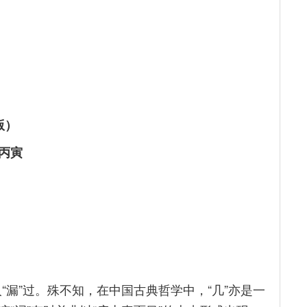
版）
丙寅
人“漏”过。殊不知，在中国古典哲学中，“几”亦是一