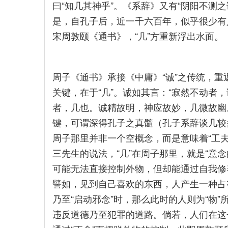
曰“知几其神乎”。《系辞》又有“阴阳不测之
是，自孔子后，近一千六百年，似乎很少有
宋周敦颐《通书》，“几”方重新浮出水面。
周子《通书》承接《中庸》“诚”之传统，重
关键，在于“几”。诚如其言：“寂然不动者
者，几也。诚精故明，神应故妙，几微故幽。
键，可谓深得孔子之真髓（孔子系辞谈几较多
周子那里并非一个空概念，而是意味着“工
三先生的说法，“几”在周子那里，就是“意念
可能无法直接控制外物，但却能通过自我修
譬如，见到自己喜欢的东西，人产生一种占
乃至“启动邪念”时，那么此时的人则为“物”
违反道德乃至犯罪的道路。倘若，人们在这个