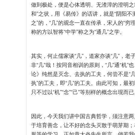
做到极处，便是心体透明、无渣滓的澄明之境
和”之状，用《易传》的话讲，就是“阴阳不
之”的，“几”的观念一直在传承，宋人的“穷
称的方以智将“中学”称之为“通几”之学。
其实，何止儒家谈“几”，道家亦谈“几”，老子
非“几”哉！按同音相训的原则，“几”通“机”
论》纯然是灭念、去执的工夫，何尝不是“几
执”的工夫，即“几”的工夫。由此可知，最
只不过以“机”“念”“己”等别样的概念出现而已
因此，今天我们讲中国古典哲学，须注意两
于培育善念，让不好的念头灭散于萌芽期；
形等的学习。正如章太炎先生所言，倘若我