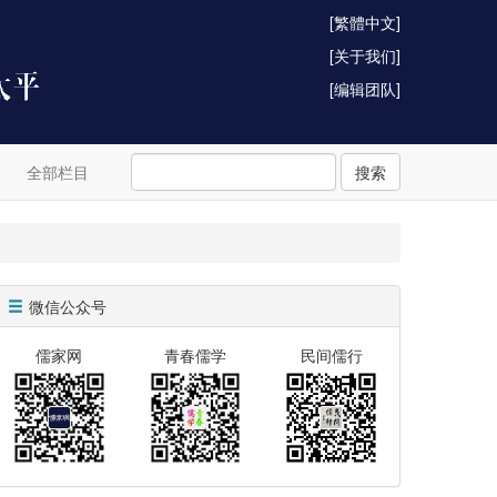
[繁體中文]
[关于我们]
[编辑团队]
全部栏目
搜索
微信公众号
儒家网
青春儒学
民间儒行