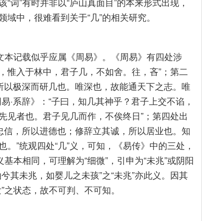
“词”有时并非以“庐山真面目”的本来形式出现，
领域中，很难看到关于“几”的相关研究。
的文本记载似乎应属《周易》。《周易》有四处涉
虞，惟入于林中，君子几，不如舍。往，吝”；第二
之所以极深而研几也。唯深也，故能通天下之志。唯
易·系辞》：“子曰，知几其神乎？君子上交不谄，
先见者也。君子见几而作，不俟终日”；第四处出
。忠信，所以进德也；修辞立其诚，所以居业也。知
。”统观四处“几”义，可知，《易传》中的三处，
基本相同，可理解为“细微”，引申为“未兆”或阴阳
兮其未兆，如婴儿之未孩”之“未兆”亦此义。因其
发”之状态，故不可判、不可知。