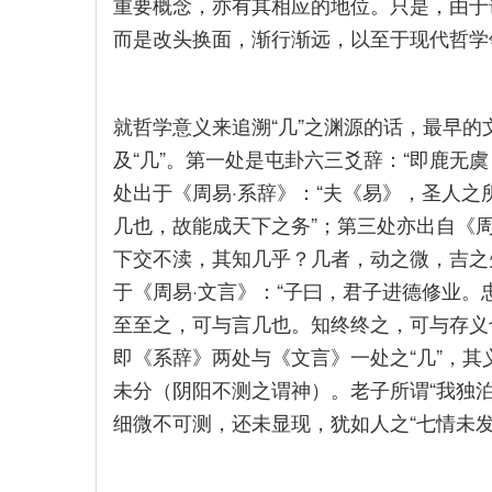
重要概念，亦有其相应的地位。只是，由于该
而是改头换面，渐行渐远，以至于现代哲学
就哲学意义来追溯“几”之渊源的话，最早
及“几”。第一处是屯卦六三爻辞：“即鹿无
处出于《周易·系辞》：“夫《易》，圣人
几也，故能成天下之务”；第三处亦出自《周
下交不渎，其知几乎？几者，动之微，吉之
于《周易·文言》：“子曰，君子进德修业
至至之，可与言几也。知终终之，可与存义也
即《系辞》两处与《文言》一处之“几”，其义
未分（阴阳不测之谓神）。老子所谓“我独泊
细微不可测，还未显现，犹如人之“七情未