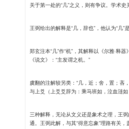
关于第一处的“几”之义，则有争议。学术史关
王弼给出的解释是“几，辞也”，他认为“几
郑玄注本“几”作“机”，其解释以《尔雅·释器
《说文》：“主发谓之机。”
虞翻的注解较另类：“几，近；舍，置；吝，疵
与上爻（上爻爻辞为：乘马班如，泣血涟如）
三种解释，无论从文义还是象术之理，王弼
通。王弼此解，与其“得意忘象”理路有关