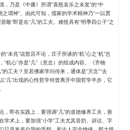
，乃是《中庸》所谓“喜怒哀乐之未发”的“中
测之谓神”。由此可知，儒家的学术精神乃“一以贯
理居敬”即是在“几”的工夫。难怪具有“明季四公子”之
的“未兆”说暂且不论，庄子所谈的“机”心之“机”岂
也，“机心”亦是“几”（意念）的组成内容。《齐物
”的工夫？至若佛家学问传来，通体是“灭念”“去
初以“几”出现的心性哲学何曾离开中国哲学半步，它
。
点，即在实践上，要强调“几”的道德修养工夫，善
在学术上，要加强“小学”工夫尤其音韵、训诂、字
们只是发表自我的思想，和古人完全绝缘，那大抵