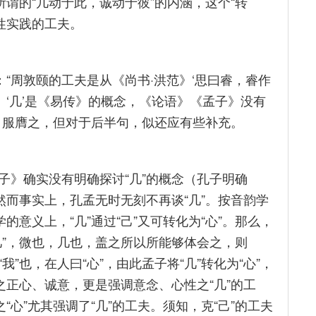
所谓的“几动于此，诚动于彼”的内涵，这个“转
心性实践的工夫。
：“周敦颐的工夫是从《尚书·洪范》‘思曰睿，睿作
。‘几’是《易传》的概念，《论语》《孟子》没有
自服膺之，但对于后半句，似还应有些补充。
子》确实没有明确探讨“几”的概念（孔子明确
然而事实上，孔孟无时无刻不再谈“几”。按音韵学
的意义上，“几”通过“己”又可转化为“心”。那么，
？“几”，微也，几也，盖之所以所能够体会之，则
“我”也，在人曰“心”，由此孟子将“几”转化为“心”，
之正心、诚意，更是强调意念、心性之“几”的工
“心”尤其强调了“几”的工夫。须知，克“己”的工夫