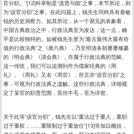
官分职。”[12]科举制是“选贤与能”之事，本节所论，则
为“设官分职”之事。在此问题上，钱先生同样具有着敏
锐的历史洞察力。如其所论，从一个易见的表象看，
中国古典政治之中，行政法典至为发达，这一点，确
乎是比较独特的。如被钱先生誉为“最古最伟大最有价
值的行政法典”之《唐六典》，乃至明清各朝屡屡修纂
的《明会典》《清会典》，亦属于行政法典的范畴。
这一传统，我们可以追溯到作为儒家经典的《周
礼》。《周礼》又名《周官》，所言亦“设官分职”之
事，可视为行政法典之滥觞。这些行政法典，详细规
定了某官的职责范围，茧丝牛毛，至为详密。
关于此等“设官分职”，钱先生以“重法过于重人，重职
过于重权，……重限制过于重放任”[13]等加以概括，