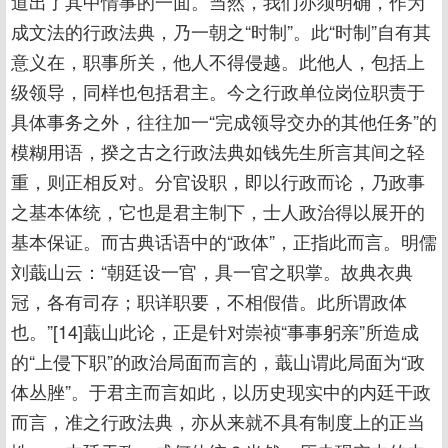
道出了其中情事的一面。当然，我们亦须明确，作为
成文法的行政法典，乃一朝之“时制”。此“时制”自有其
意义在，职事所关，他人不得侵越。此他人，包括上
级领导，同样也包括君主。今之行政单位岗位职责于
具体事务之外，往往加一“完成领导交办的其他任务”的
模糊用语，揆之古之行政法典如钱先生所言其间之轻
重，则正相反对。分官设职，即以行政而论，乃政事
之基本体统，它也是君主制下，士人政治得以展开的
基本保证。而古典话语中的“政体”，正指此而言。明儒
刘蕺山云：“朝廷设一官，具一官之职掌。故典衣典
冠，各有司存；职详职要，不相假借。此所谓政体
也。”[14]蕺山此论，正是针对崇祯“事事躬亲”所造成
的“上侵下职”的政治局面而言的，蕺山谓此局面为“政
体丛脞”。于君主而言如此，以历史现实中的内廷干政
而言，准之行政法典，亦从来就不具有制度上的正当