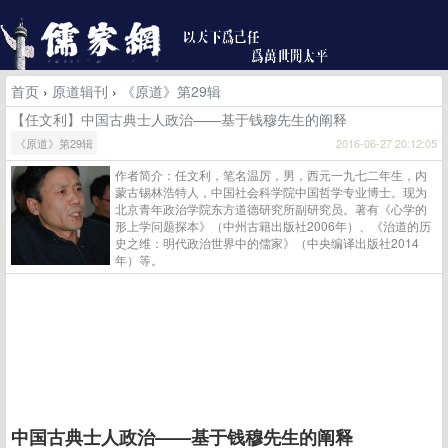
首页
›
原道辑刊
›
《原道》第29辑
【任文利】中国古典士人政治——基于钱穆先生的阐释
《原道》第29辑
2016-06-27 20:12:05
作者简介：任文利，笔名温厉，男，西元一九七二年生，内
蒙古锡林浩特人，中国社会科学院中国哲学专业博士。现为
北京青年政治学院东方道德研究所副研究员。著有《心学的
形上学问题探本》（中州古籍出版社2006年）、《治道的历
史之维：明代政治世界中的儒家》（中央编译出版社2014
年）等。
中国古典士人政治——基于钱穆先生的阐释