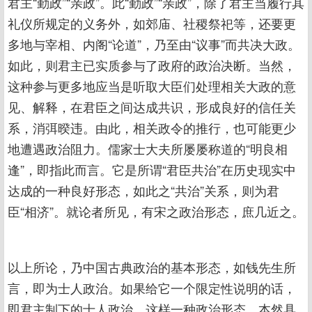
君主“勤政”“亲政”。此“勤政”“亲政”，除了君主当履行其
礼仪所规定的义务外，如郊庙、社稷祭祀等，还要更
多地与宰相、内阁“论道”，乃至由“议事”而共决大政。
如此，则君主已实质参与了政府的政治决断。当然，
这种参与更多地应当是听取大臣们处理相关大政的意
见、解释，在君臣之间达成共识，形成良好的信任关
系，消弭暌违。由此，相关政令的推行，也可能更少
地遭遇政治阻力。儒家士大夫所屡屡称道的“明良相
逢”，即指此而言。它是所谓“君臣共治”在历史现实中
达成的一种良好形态，如此之“共治”关系，则为君
臣“相济”。就论者所见，有宋之政治形态，庶几近之。
以上所论，乃中国古典政治的基本形态，如钱先生所
言，即为士人政治。如果给它一个限定性说明的话，
即君主制下的士人政治。这样一种政治形态，本然具