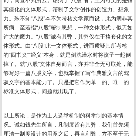
其僵化的文体形式，箝制了文学创作的创造力、想象
力。殊不知“八股”本不为考核文学家而设，此为病非其
所病。至若指“八股”箝制思想，一种文体形式，似无如
许大的魔力。“八股”诚有其弊，其弊仅在于格套化的文
体形式。由“八股”此一文体形式，进而质疑其所考核
的“四书义”“经义”本身，就是倒洗澡水时将孩子一起倒
掉了。就“八股”文体自身而言，亦并非全无可取处，能
够写好一篇八股文字，也就掌握了写作典雅文言的驾
驭文字的基本能力了。只是把它作为单一的、唯一的
标准文体形式，问题就出现了。
以上所论，是作为士人选举机制的科举制的基本情
况。诚如钱先生所言，凡制度皆有其弊，我们首先须
厘清一制度设计的用意之后，再言利弊，方不至于无