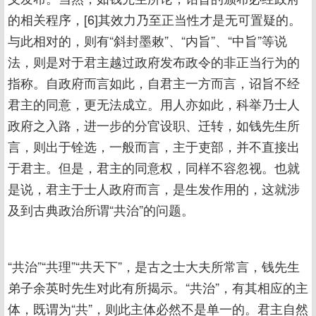
的相关程序，[6]其效力乃至正当性才是无可置疑的。
与此相对的，则有“斜封墨敕”、“内旨”、“中旨”等说
法，则是对于君主越过政府发布政令的非正当行为的
指称。自政府而言如此，自君主一方而言，诏旨不经
君主的同意，更无法成立。用人亦如此，科举乃士人
政府之入路，进一步的分官设职、迁转，如钱先生所
言，则出于铨选，一般而言，主于吏部，并不直接出
于君主。但是，君主的同意权，同样不容忽视。也就
是说，君主于士人政府而言，是生发作用的，这就涉
及到古典政治所谓“共治”的问题。
“共治”“共理”“共天下”，是古之士大夫所常言，钱先生
弟子余英时先生对此有所揭示。“共治”，有其相应的主
体，既谓为“共”，则此主体必然不是单一的。君主自然