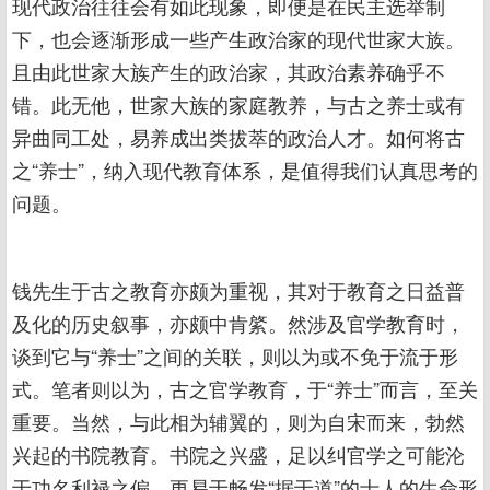
现代政治往往会有如此现象，即便是在民主选举制
下，也会逐渐形成一些产生政治家的现代世家大族。
且由此世家大族产生的政治家，其政治素养确乎不
错。此无他，世家大族的家庭教养，与古之养士或有
异曲同工处，易养成出类拔萃的政治人才。如何将古
之“养士”，纳入现代教育体系，是值得我们认真思考的
问题。
钱先生于古之教育亦颇为重视，其对于教育之日益普
及化的历史叙事，亦颇中肯綮。然涉及官学教育时，
谈到它与“养士”之间的关联，则以为或不免于流于形
式。笔者则以为，古之官学教育，于“养士”而言，至关
重要。当然，与此相为辅翼的，则为自宋而来，勃然
兴起的书院教育。书院之兴盛，足以纠官学之可能沦
于功名利禄之偏，更易于畅发“据于道”的士人的生命形