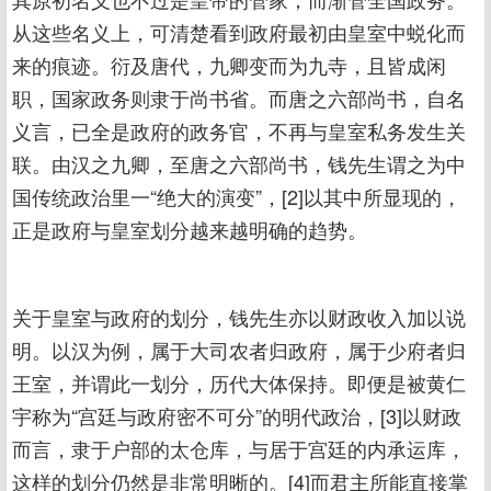
从这些名义上，可清楚看到政府最初由皇室中蜕化而
来的痕迹。衍及唐代，九卿变而为九寺，且皆成闲
职，国家政务则隶于尚书省。而唐之六部尚书，自名
义言，已全是政府的政务官，不再与皇室私务发生关
联。由汉之九卿，至唐之六部尚书，钱先生谓之为中
国传统政治里一“绝大的演变”，[2]以其中所显现的，
正是政府与皇室划分越来越明确的趋势。
关于皇室与政府的划分，钱先生亦以财政收入加以说
明。以汉为例，属于大司农者归政府，属于少府者归
王室，并谓此一划分，历代大体保持。即便是被黄仁
宇称为“宫廷与政府密不可分”的明代政治，[3]以财政
而言，隶于户部的太仓库，与居于宫廷的内承运库，
这样的划分仍然是非常明晰的。[4]而君主所能直接掌