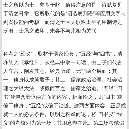
士之所以为士，亦基于此。值得注意的是，诗赋复见
于清之科举，它所取代的是“诏诰表判语”等应用文字与
判案技能的考核，而清之士大夫歌咏太平的应制诗之
泛滥，士风之败坏，未尝不与此相为关联。
科考之“经义”，取材于儒家经典，“五经”与“四书”，清
亦纳入《孝经》。从经典中取一句话，由士子们代古
人立言，阐发其意。经典所载，无非两个层面：其
一，修身以成就君子；其二，儒家政治治理、社会治
理之大经大法，或概而言之，儒家之治道。“五经”“四
书”皆包含着这两方面的内容，析而论之，则“四书”或
偏于修身，“五经”或偏于治道。这两方面内容，正是成
就士人的必要条件。以明之科举而论，将“四书义”“经
义”的考核列为第一场，其用意即在此。第二场考试偏