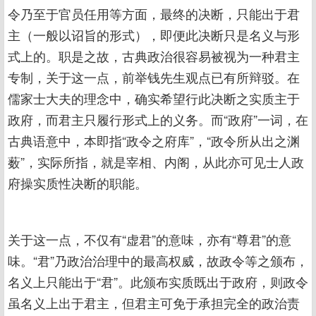
令乃至于官员任用等方面，最终的决断，只能出于君
主（一般以诏旨的形式），即便此决断只是名义与形
式上的。职是之故，古典政治很容易被视为一种君主
专制，关于这一点，前举钱先生观点已有所辩驳。在
儒家士大夫的理念中，确实希望行此决断之实质主于
政府，而君主只履行形式上的义务。而“政府”一词，在
古典语意中，本即指“政令之府库”，“政令所从出之渊
薮”，实际所指，就是宰相、内阁，从此亦可见士人政
府操实质性决断的职能。
关于这一点，不仅有“虚君”的意味，亦有“尊君”的意
味。“君”乃政治治理中的最高权威，故政令等之颁布，
名义上只能出于“君”。此颁布实质既出于政府，则政令
虽名义上出于君主，但君主可免于承担完全的政治责