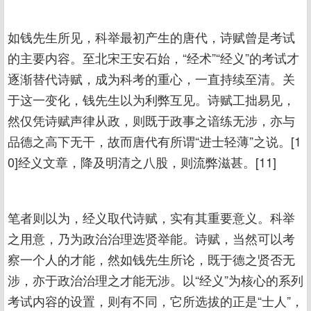
如钱先生所见，科举最初产生的唐代，诗赋曾是考试
的主要内容。至北宋王安石始，“经术”“经义”的考试才
逐渐替代诗赋，成为科考的重心，一直持续至清。关
于这一变化，钱先生以为利弊互见。诗赋工拙易见，
然仅凭诗赋声律从政，则既于政事之谙练无涉，亦与
品德之高下无干，故而唐代有所谓“进士轻薄”之说。[1
0]经义文章，降及明清之八股，则流弊滋甚。[11]
笔者则以为，经义取代诗赋，实有其重要意义。科举
之用意，乃为政治治理选贤举能。诗赋，当然可以考
察一个人的才能，然如钱先生所论，既于德之贤否无
涉，亦于政治治理之才能无涉。以“经义”为核心的系列
考试内容的设置，则有不同，它所选拔的正是“士人”，