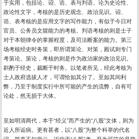
于实用，包括论、诏、诰、表与判语。论为史论性、
政论性文字，考核的是历史观念、政治见识。诏、
诰、表考核的是应用文字的写作能力，有似于今日对
官员、公务员文牍能力的考核。判语考核的则是士子
对于本朝律令的掌握程度，及司法断案的能力。第三
场考核经史时务策，即所谓策论、对策，殿试则专门
考策论。策论，考核的则是作为政治家的政治见识。
斟酌于经史，裁断于时务。以笔者所见，经此考核为
士人政府选拔人才，可谓恰如其分了。至如其间利
弊，乃至于制度实行中所可能的产生的流弊，自有可
论处，然无损于大体。
至如明清两代，本于“经义”而产生的“八股”文体，则为
近人所诟病。更有甚者，以“八股”为整个科举的代名
词，简直不知所云。诟病于“八股”者，至为可笑的是指