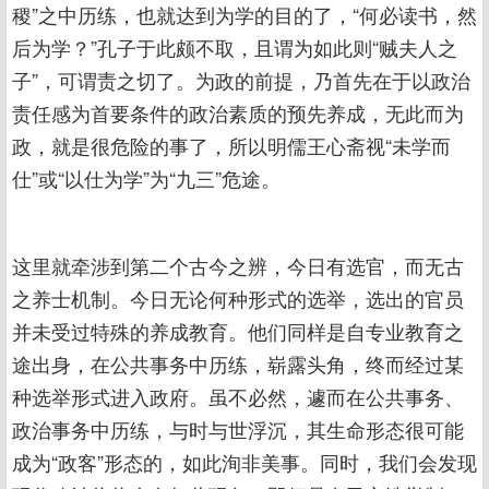
稷”之中历练，也就达到为学的目的了，“何必读书，然
后为学？”孔子于此颇不取，且谓为如此则“贼夫人之
子”，可谓责之切了。为政的前提，乃首先在于以政治
责任感为首要条件的政治素质的预先养成，无此而为
政，就是很危险的事了，所以明儒王心斋视“未学而
仕”或“以仕为学”为“九三”危途。
这里就牵涉到第二个古今之辨，今日有选官，而无古
之养士机制。今日无论何种形式的选举，选出的官员
并未受过特殊的养成教育。他们同样是自专业教育之
途出身，在公共事务中历练，崭露头角，终而经过某
种选举形式进入政府。虽不必然，遽而在公共事务、
政治事务中历练，与时与世浮沉，其生命形态很可能
成为“政客”形态的，如此洵非美事。同时，我们会发现