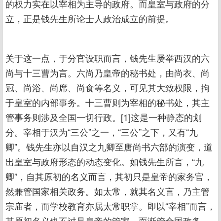
的权力实在以宰相为主导的政府。而皇室与政府的分
立，正是钱先生所论士人政治成立的前提。
关于这一点，于分官设职而言，钱先生屡举西汉的六
尚与十三曹为言。六尚乃皇帝的秘书处，由尚衣、尚
冠、尚浴、尚席、尚食等名义，可见其大致权限，拘
于皇室的内部事务。十三曹则为宰相的秘书处，其主
管事务则涉及全国一切行政。[1]这是一种静态的划
分。宰相于汉为“三公”之一，“三公”之下，又有“九
卿”。钱先生亦以自汉之九卿至唐尚书六部的演变，道
出皇室与政府形态的动态变化。如钱先生所言，“九
卿”，自其原初的名义而言，其初只是皇帝的家务官，
然兼管国家相关政务。如太常，就其名义言，乃主管
宗庙者，而学校教育亦属太常职掌。即以“宰相”而言，
其原初名义也不过是皇帝的管家，而渐管全国政务。