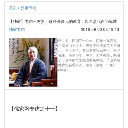
首页
›
独家专访
【独家】专访王财贵：读经是多元的教育，以全盘化西为标准
独家专访
2016-09-03 08:19:13
作者简介：王财贵，男，民国三十八年（西元一九四九
年）生，台湾省台南县山上乡人。毕业于台湾师范大学国
文系。先后获硕士、博士学位。曾师事掌牧民先生、王恺
和先生、牟宗三先生。历任小学、中学、大学教师，鹅湖
月刊社主编、社长，台中师范学院语教系教授、华山书院
院长、台湾汉学教育协会理事长。著有《读经二十年》
（中华书局2014年版）。
【儒家网专访之十一】