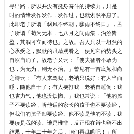
寻出路，所以并没有挺身奋斗的持续力，只是一
时的情绪发作发作，发作过，也就索然平息了。
此即老子所谓「飘风不终朝，骤雨不终日」，孟
子所谓「苟为无本，七八月之间雨集，沟浍皆
盈，其涸可立而待也」之故。吾人只以一坦然的
心承受之，默默的眼睛观看之，便见它的势头之
自涨自消了。故老子又云：「使夫智者不敢为
也，为无为，则无不治。」曾见有一首疯颠和尚
之诗云：「有人来骂我，老衲只说好；有人当面
唾，随他自干了；有人要打我，老衲自睡倒；我
也省力气，他也没烦恼。」我也常说：「他的孩
子不要读经，听他话的家长的孩子也不要读经，
但我们的孩子却要读经。他不读是他的不读，我
要读是我的读。谁是谁非，反正现在辩也辩不出
结果，十年二十年之后，咱们再瞧瞧吧！」所