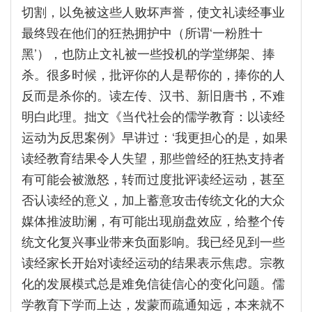
切割，以免被这些人败坏声誉，使文礼读经事业
最终毁在他们的狂热拥护中（所谓‘一粉胜十
黑’），也防止文礼被一些投机的学堂绑架、捧
杀。很多时候，批评你的人是帮你的，捧你的人
反而是杀你的。读左传、汉书、新旧唐书，不难
明白此理。拙文《当代社会的儒学教育：以读经
运动为反思案例》早讲过：‘我更担心的是，如果
读经教育结果令人失望，那些曾经的狂热支持者
有可能会被激怒，转而过度批评读经运动，甚至
否认读经的意义，加上蓄意攻击传统文化的大众
媒体推波助澜，有可能出现崩盘效应，给整个传
统文化复兴事业带来负面影响。我已经见到一些
读经家长开始对读经运动的结果表示焦虑。宗教
化的发展模式总是难免信徒信心的变化问题。儒
学教育下学而上达，发蒙而疏通知远，本来就不