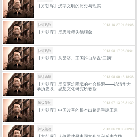
【方朝晖】汉字文明的历史与现实
快评热议
2013-10-27 21:54:08
【方朝晖】反思教师失德现象
快评热议
2013-08-17 23:29:01
【方朝晖】从梁济、王国维自杀说“三纲”
演讲访谈
2013-08-09 13:18:38
【方朝晖】反腐两难困境的社会根源——访清华大
学历史系、思想文化研究所教授···
谏议策论
2013-07-13 23:31:32
【方朝晖】中国改革的根本出路是重建王道
谏议策论
2013-06-20 08:00:00
【方朝晖】人伦重建是中国文化复兴必由之路