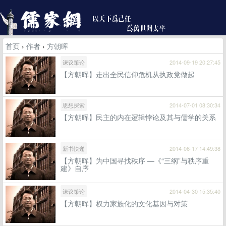
首页
›
作者
›
方朝晖
谏议策论
2014-09-19 20:27:45
【方朝晖】走出全民信仰危机从执政党做起
思想探索
2014-07-01 08:30:34
【方朝晖】民主的内在逻辑悖论及其与儒学的关系
新书快递
2014-06-17 14:49:38
【方朝晖】为中国寻找秩序 —《“三纲”与秩序重
建》自序
谏议策论
2014-04-30 15:35:40
【方朝晖】权力家族化的文化基因与对策