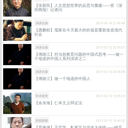
【张新民】人文思想世界的反思与重建——答《深
圳商报》记者问
演讲访谈
2015-02-16 21:06:48
【龚鹏程】儒家在今天最大的价值是重新改造现代
社会
演讲访谈
2015-02-12 20:40:07
【傅路江】对当前教育问题的中国式思考 ——做一
个地道的中国人系列演讲之二
演讲访谈
2015-02-12 20:36:09
【傅路江】做一个地道的中国人
学术研究
2015-02-10 19:55:03
【余东海】仁本主义辩证法
思想探索
2015-02-10 19:40:20
【严寿澂】王官学、私家言与历史大传统——钱宾