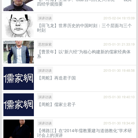
四经学观指要
演讲访谈
2015-02-04 19:15:09
【田飞龙】世界历史的中国时刻：三个层面与三个
时刻
思想探索
2015-01-31 21:33:19
【曹景年】以“新六经”为核心构建新的儒家经典体
系
演讲访谈
2015-01-30 19:48:58
【周舵】再造君子国
演讲访谈
2015-01-30 19:40:10
【周舵】儒家士君子
演讲访谈
2015-01-30 19:34:49
【傅路江】在“2014年儒教重建与道德教化”学术研
讨会上的演讲