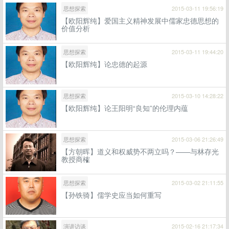
思想探索
2015-03-11 19:56:19
【欧阳辉纯】爱国主义精神发展中儒家忠德思想的
价值分析
思想探索
2015-03-11 19:44:20
【欧阳辉纯】论忠德的起源
思想探索
2015-03-10 14:28:22
【欧阳辉纯】论王阳明“良知”的伦理内蕴
思想探索
2015-03-06 21:26:49
【方朝晖】道义和权威势不两立吗？——与林存光
教授商榷
思想探索
2015-03-02 21:11:55
【孙铁骑】儒学史应当如何重写
演讲访谈
2015-02-16 21:17:34