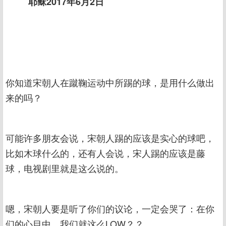
耶稣2017年6月2日
你知道宋朝人在蹴鞠运动中所踢的球，是用什么做出
来的吗？
可能许多朋友会说，宋朝人踢的应该是实心的球吧，
比如木球什么的，还有人会说，宋人踢的应该是藤
球，电视剧里就是这么说的。
嗯，宋朝人要是听了你们的议论，一定会哭了：在你
们的心目中，我们就这么LOW？？