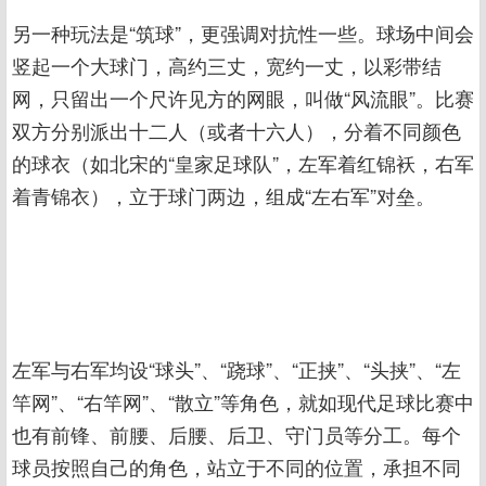
另一种玩法是“筑球”，更强调对抗性一些。球场中间会
竖起一个大球门，高约三丈，宽约一丈，以彩带结
网，只留出一个尺许见方的网眼，叫做“风流眼”。比赛
双方分别派出十二人（或者十六人），分着不同颜色
的球衣（如北宋的“皇家足球队”，左军着红锦袄，右军
着青锦衣），立于球门两边，组成“左右军”对垒。
左军与右军均设“球头”、“跷球”、“正挟”、“头挟”、“左
竿网”、“右竿网”、“散立”等角色，就如现代足球比赛中
也有前锋、前腰、后腰、后卫、守门员等分工。每个
球员按照自己的角色，站立于不同的位置，承担不同