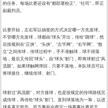
的任务。每场比赛还设有“都部署校正”、“社司”，即正
副裁判员。
比赛开始，左右军以抽签的方式决定哪一方先发球。
不管哪方先发球，球都由“球头”开出，传给“跷球”，然
后按规则在“正挟”、“头挟”、“左竿网”、“右竿网”、“散
立”之间传球，传球过程中，手不准触球，球不得落
地，最后又传回“球头”，由“球头”射门，即将球射过“风
流眼”。如果球触网弹回，只要不落地，本队球员可以
将球接住，继续传球、射门。
球射过“风流眼”，对方接球，也是按规定的传球路线完
成传球，再传给“球头”射门。直到球落地为一筹，以进
球多寡定胜负。双方事前会商定一场赛事比赛若干