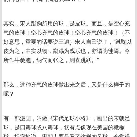
其实，宋人蹴鞠所用的球，是皮球。而且，是空心充
气的皮球！空心充气的皮球！空心充气的皮球！（不
好意思，重要的话要说三遍）宋人自己说了，“蹴鞠以
皮为之，中实以物，蹴蹋为戏乐也，亦谓为毬焉。今
所作牛彘胞，纳气而张之，则喜跳跃。”
那么，这种充气的皮球做出来之后，又是什么样子的
呢？
有一部漫画，叫做《宋代足球小将》，画出的宋朝足
球，是四瓣球或八瓣球，状有点像现在美国的橄榄
球。坦率地说，宋朝人要是看了这样的足球，会觉得