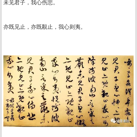
未见君子，我心伤悲。
亦既见止，亦既覯止，我心则夷。