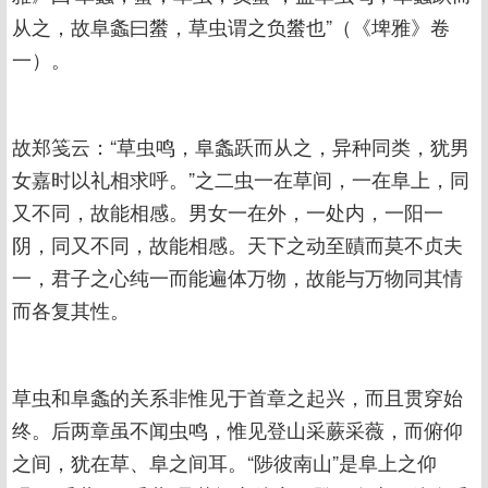
从之，故阜螽曰蠜，草虫谓之负蠜也”（《埤雅》卷
一）。
故郑笺云：“草虫鸣，阜螽跃而从之，异种同类，犹男
女嘉时以礼相求呼。”之二虫一在草间，一在阜上，同
又不同，故能相感。男女一在外，一处内，一阳一
阴，同又不同，故能相感。天下之动至賾而莫不贞夫
一，君子之心纯一而能遍体万物，故能与万物同其情
而各复其性。
草虫和阜螽的关系非惟见于首章之起兴，而且贯穿始
终。后两章虽不闻虫鸣，惟见登山采蕨采薇，而俯仰
之间，犹在草、阜之间耳。“陟彼南山”是阜上之仰