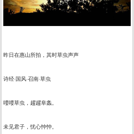
昨日在惠山所拍，其时草虫声声
诗经·国风·召南·草虫
喓喓草虫，趯趯阜螽。
未见君子，忧心忡忡。