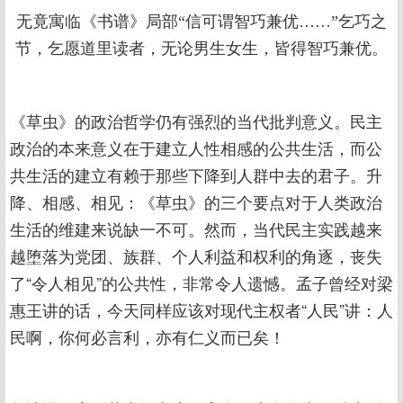
无竟寓临《书谱》局部“信可谓智巧兼优……”乞巧之
节，乞愿道里读者，无论男生女生，皆得智巧兼优。
《草虫》的政治哲学仍有强烈的当代批判意义。民主
政治的本来意义在于建立人性相感的公共生活，而公
共生活的建立有赖于那些下降到人群中去的君子。升
降、相感、相见：《草虫》的三个要点对于人类政治
生活的维建来说缺一不可。然而，当代民主实践越来
越堕落为党团、族群、个人利益和权利的角逐，丧失
了“令人相见”的公共性，非常令人遗憾。孟子曾经对梁
惠王讲的话，今天同样应该对现代主权者“人民”讲：人
民啊，你何必言利，亦有仁义而已矣！