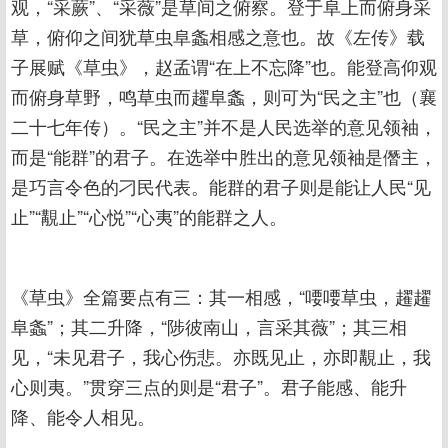
观，“采蕨”、“采薇”是草间之俯察。登于阜上而俯身采
草，俯仰之间犹草虫阜螽相感之意也。故《左传》载
子展赋《草虫》，赵孟谓“在上不忘降”也。能登高仰观
而俯身草野，鸣草虫而趯阜螽，则可为“民之主”也（襄
二十七年传）。“民之主”并不是人民选举的意见领袖，
而是“能群”的君子。在选举中胜出的意见领袖是僭主，
是巧言令色的刁民代表。能群的君子则是能让人民“见
止”“覯止”“心悦”“心夷”的能群之人。
《草虫》全篇要点有三：其一相感，“喓喓草虫，趯趯
阜螽”；其二升降，“陟彼南山，言采其薇”；其三相
见，“未见君子，我心伤悲。亦既见止，亦即覯止，我
心则夷。”贯穿三点的则是“君子”。君子能感、能升
降、能令人相见。