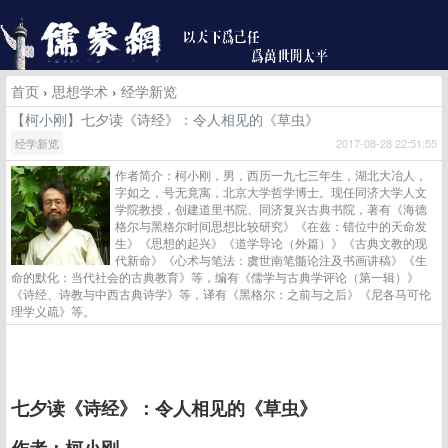
首页
›
思想学术
›
经学新览
【柯小刚】七夕读《诗经》：令人相见的《草虫》
经学新览
2017-08-28 22:51:55
作者简介：柯小刚，男，西历一九七三年生，湖北大冶人，
字如之，号无竟寓，北京大学哲学博士。现任同济大学人文
学院教授，创建道里书院、同济复兴古典书院，著有《海德
格尔与黑格尔时间思想比较研究》《在兹：错位中的天命发
生》《思想的起兴》《道学导论（外篇）》《古典文教的现
代新命》《心术与笔法：虞世南笔髓论注及书画讲稿》《生
命的默化：当代社会的古典教育》等，编有《儒学与古典学评论（第一辑）》
《诗经、诗教与中西古典诗学》等，译有《黑格尔：之前与之后》《尼各马可伦
理学义疏》等。
七夕读《诗经》：令人相见的《草虫》