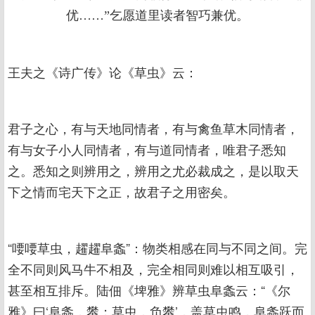
优……”乞愿道里读者智巧兼优。
王夫之《诗广传》论《草虫》云：
君子之心，有与天地同情者，有与禽鱼草木同情者，
有与女子小人同情者，有与道同情者，唯君子悉知
之。悉知之则辨用之，辨用之尤必裁成之，是以取天
下之情而宅天下之正，故君子之用密矣。
“喓喓草虫，趯趯阜螽”：物类相感在同与不同之间。完
全不同则风马牛不相及，完全相同则难以相互吸引，
甚至相互排斥。陆佃《埤雅》辨草虫阜螽云：“《尔
雅》曰‘阜螽，蠜；草虫，负蠜’，盖草虫鸣，阜螽跃而