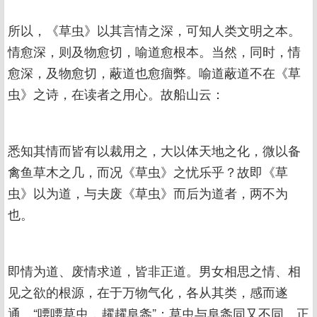
所以，《草虫》以其言情之深，可知人类文明之本。
情愈深，则及物愈切，喻道愈根本。当然，同时，情
愈深，及物愈切，蔽道也愈痼弊。喻道蔽道不在《草
虫》之诗，在读者之用心。故船山云：
悉知其情而皆有以裁用之，大以体天地之化，微以备
禽鱼草木之几，而况《草虫》之忧乐乎？故即《草
虫》以为道，与夫废《草虫》而后为道者，两不为
也。
即情为道、废情求道，皆非正道。男女相思之情、相
见之欲的根源，在于万物气化，各从其类，感而遂
通。“喓喓草虫，趯趯阜螽”：草虫与阜螽同又不同。正