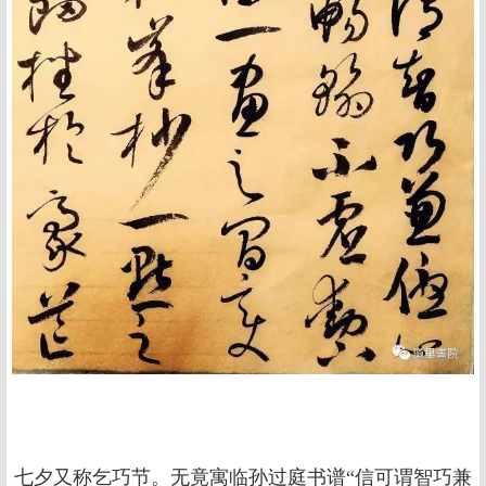
七夕又称乞巧节。无竟寓临孙过庭书谱“信可谓智巧兼