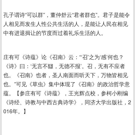
孔子谓诗“可以群”，董仲舒云“君者群也”。君子是能令
人相见而发生人性公共生活的人，是能让人民在相见
中有进退揖让的节度而过着礼乐生活的人。
庄有可《诗蕴》论《召南》云：“‘召’之为‘感’何也？
《诗》曰：‘无言不讎，无德不报’。召，无有不应者
也。《召南》也者，圣人南面而听天下，万物皆相见
也。”可见《草虫》集中体现了《召南》的政治哲学意
蕴。【参庄有可《诗蕴》，王光辉点校，参柯小刚编
《诗经、诗教与中西古典诗学》，同济大学出版社，2
016年。】