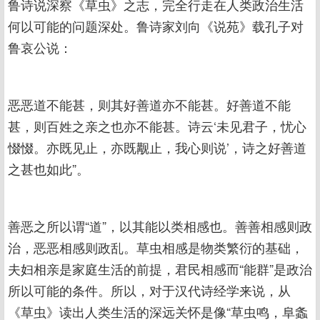
鲁诗说深察《草虫》之志，完全行走在人类政治生活
何以可能的问题深处。鲁诗家刘向《说苑》载孔子对
鲁哀公说：
恶恶道不能甚，则其好善道亦不能甚。好善道不能
甚，则百姓之亲之也亦不能甚。诗云‘未见君子，忧心
惙惙。亦既见止，亦既觏止，我心则说’，诗之好善道
之甚也如此”。
善恶之所以谓“道”，以其能以类相感也。善善相感则政
治，恶恶相感则政乱。草虫相感是物类繁衍的基础，
夫妇相亲是家庭生活的前提，君民相感而“能群”是政治
所以可能的条件。所以，对于汉代诗经学来说，从
《草虫》读出人类生活的深远关怀是像“草虫鸣，阜螽