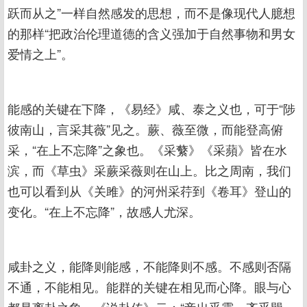
跃而从之”一样自然感发的思想，而不是像现代人臆想
的那样“把政治伦理道德的含义强加于自然事物和男女
爱情之上”。
能感的关键在下降，《易经》咸、泰之义也，可于“陟
彼南山，言采其薇”见之。蕨、薇至微，而能登高俯
采，“在上不忘降”之象也。《采蘩》《采蘋》皆在水
滨，而《草虫》采蕨采薇则在山上。比之周南，我们
也可以看到从《关雎》的河州采荇到《卷耳》登山的
变化。“在上不忘降”，故感人尤深。
咸卦之义，能降则能感，不能降则不感。不感则否隔
不通，不能相见。能群的关键在相见而心降。眼与心
都是离卦之象。《说卦传》云：“帝出乎震，齐乎巽，