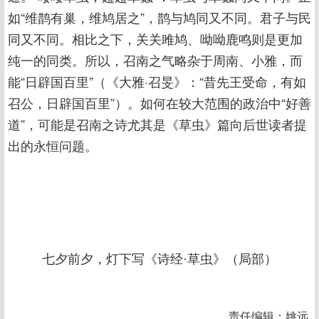
如“维鹊有巢，维鸠居之”，鹊与鸠同又不同。君子与民
同又不同。相比之下，关关雎鸠、呦呦鹿鸣则是更加
纯一的同类。所以，召南之气略杂于周南、小雅，而
能“日辟国百里”（《大雅·召旻》：“昔先王受命，有如
召公，日辟国百里”）。如何在较大范围的政治中“好善
道”，可能是召南之诗尤其是《草虫》篇向后世读者提
出的永恒问题。
七夕前夕，灯下写《诗经·草虫》（局部）
责任编辑：姚远