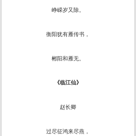
峥嵘岁又除。
衡阳犹有雁传书，
郴阳和雁无。
《临江仙》
赵长卿
过尽征鸿来尽燕，