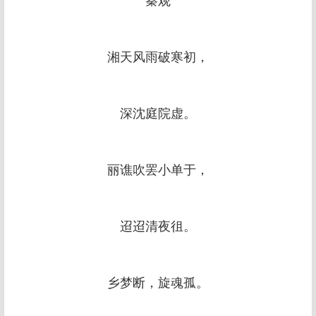
湘天风雨破寒初，
深沈庭院虚。
丽谯吹罢小单于，
迢迢清夜徂。
乡梦断，旋魂孤。