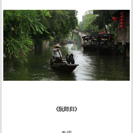
《阮郎归》
秦观