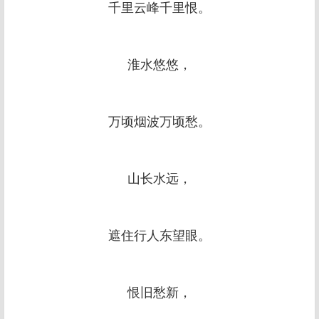
千里云峰千里恨。
淮水悠悠，
万顷烟波万顷愁。
山长水远，
遮住行人东望眼。
恨旧愁新，