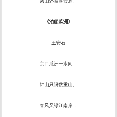
碧山还被暮云遮。
《泊船瓜洲》
王安石
京口瓜洲一水间，
钟山只隔数重山。
春风又绿江南岸，