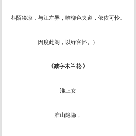
巷陌凄凉，与江左异，唯柳色夹道，依依可怜。
因度此阕，以纾客怀。）
《减字木兰花·》
淮上女
淮山隐隐，