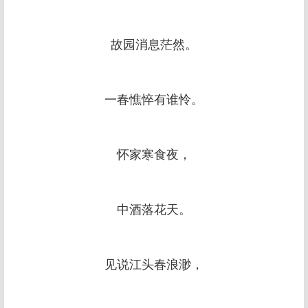
故园消息茫然。
一春憔悴有谁怜。
怀家寒食夜，
中酒落花天。
见说江头春浪渺，