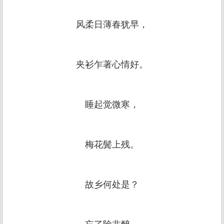
风柔日薄春犹早，
夹衫乍著心情好。
睡起觉微寒，
梅花鬓上残。
故乡何处是？
忘了除非醉。