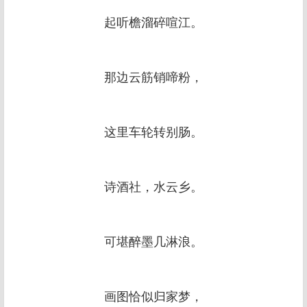
起听檐溜碎喧江。
那边云筋销啼粉，
这里车轮转别肠。
诗酒社，水云乡。
可堪醉墨几淋浪。
画图恰似归家梦，