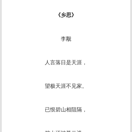
《乡思》
李觏
人言落日是天涯，
望极天涯不见家。
已恨碧山相阻隔，