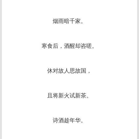
烟雨暗千家。
寒食后，酒醒却咨嗟。
休对故人思故国，
且将新火试新茶。
诗酒趁年华。