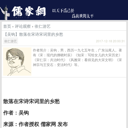
首页
›
评论观察
›
依仁游艺
【吴钩】散落在宋诗宋词里的乡愁
依仁游艺
2017-12-18 20:00:31
作者简介：吴钩，男，西历一九七五年生，广东汕尾人。著
有《宋：现代的拂晓时辰》《知宋：写给女儿的大宋历史》
《宋仁宗：共治时代》《风雅宋：看得见的大宋文明》《宋
神宗与王安石：变法时代》等。
散落在宋诗宋词里的乡愁
作者：吴钩
来源：作者授权 儒家网 发布