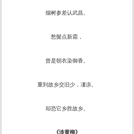
烟树参差认武昌。
愁鬓点新霜，
曾是朝衣染御香。
重到故乡交旧少，凄凉。
却恐它乡胜故乡。
《淡黄柳》