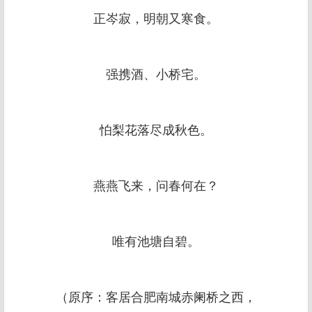
正岑寂，明朝又寒食。
强携酒、小桥宅。
怕梨花落尽成秋色。
燕燕飞来，问春何在？
唯有池塘自碧。
（原序：客居合肥南城赤阑桥之西，