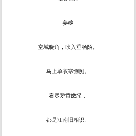
姜夔
空城晓角，吹入垂杨陌。
马上单衣寒恻恻。
看尽鹅黄嫩绿，
都是江南旧相识。