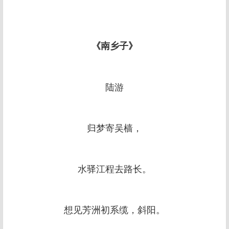
《南乡子》
陆游
归梦寄吴樯，
水驿江程去路长。
想见芳洲初系缆，斜阳。