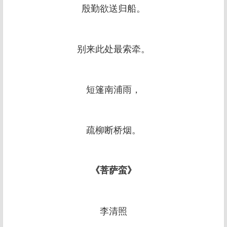
殷勤欲送归船。
别来此处最索牵。
短篷南浦雨，
疏柳断桥烟。
《菩萨蛮》
李清照