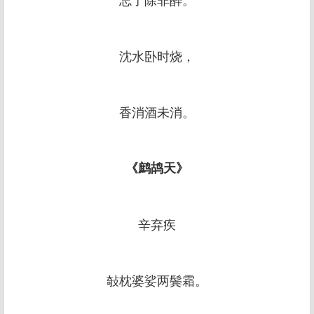
沈水卧时烧，
香消酒未消。
《鹧鸪天》
辛弃疾
敧枕婆娑两鬓霜。