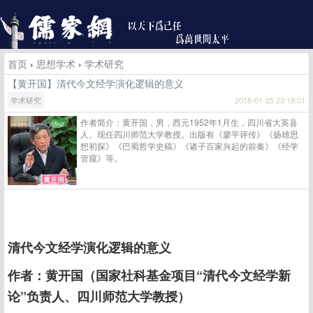
首页
›
思想学术
›
学术研究
【黄开国】清代今文经学演化逻辑的意义
学术研究
2018-01-25 23:19:01
作者简介：黄开国，男，西元1952年1月生，四川省大英县
人。现任四川师范大学教授。出版有《廖平评传》《扬雄思
想初探》《巴蜀哲学史稿》《诸子百家兴起的前奏》《经学
管窥》等。
清代今文经学演化逻辑的意义
作者：黄开国（国家社科基金项目“清代今文经学新
论”负责人、四川师范大学教授）