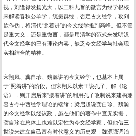
视，刘逢禄发扬光大，以三科九旨的微言为经学根核
来解读春秋公羊学，统摄群经，否定古文经学，攻刘
歆作伪，将清代“照着讲”的今文经学推到高峰。但不管
是重大义，还是重微言，都是用清学的范式来发明汉
代今文经学的已有理论内容，缺乏今文经学与社会现
实相结合的精神。
宋翔凤、龚自珍、魏源讲的今文经学，也基本上属
于“照着讲”的阶段。但宋翔凤以素王说孔子、解《论
语》，则开启后来“接着讲”的利用孔子改制说来建构兼
容古今中西经学理论的端绪；梁启超说龚自珍、魏源
的今文经学以经议政，虽在他们的著作中查无实据，
龚自珍在总体上也难以定性为今文经学家，但他借三
世说来建立自己富有时代意义的历史观；魏源强调治