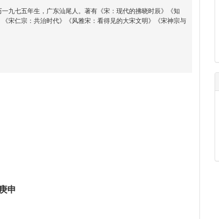
历一九七五年生，广东汕尾人。著有《宋：现代的拂晓时辰》《知
》《宋仁宗：共治时代》《风雅宋：看得见的大宋文明》《宋神宗与
庚申