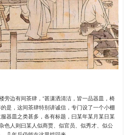
楼旁边有间茶肆，“甚潇洒清洁，皆一品器皿，椅
得的是，这间茶肆特别讲诚信，专门设了一个小棚
衣服器皿之类甚多，各有标题，曰某年某月某日某
杂色人则曰某人似商贾、似官员、似秀才、似公
银，几年后仍能在这里找回来。