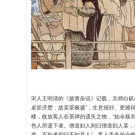
宋人王明清的《摭青杂说》记载，京师白矾
桌皆济楚，故卖茶极盛”，生意很好。更难
楼，收放客人在茶肆的遗失之物，“如伞屐
色人所遗下者。僧道妇人则曰僧道妇人某，
吏，不知者则曰不知其人”，客人丢失的金