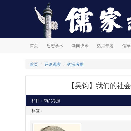
首页
思想学术
新闻快讯
热点专题
儒家
首页
评论观察
钩沉考据
【吴钩】我们的社会
栏目：钩沉考据
标签：