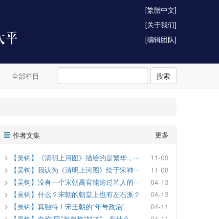
[繁體中文]
[关于我们]
[编辑团队]
全部栏目
搜索
更多
作者文集
【吴钩】《清明上河图》描绘的是繁华，···
11-09
【吴钩】我认为《清明上河图》绘于宋神···
11-08
【吴钩】没有一个宋朝高官能逃过艺人的···
04-13
【吴钩】什么？宋朝的朝堂上也有左右派？
04-13
【吴钩】真独特！宋王朝的“年号政治”
04-11
【吴钩】自称“臣”与自称“奴才”，有什么···
04-11