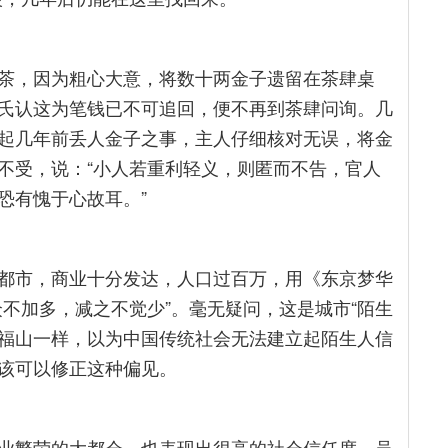
茶，因为粗心大意，将数十两金子遗留在茶肆桌
氏认这为笔钱已不可追回，便不再到茶肆问询。几
起几年前丢人金子之事，主人仔细核对无误，将金
不受，说：“小人若重利轻义，则匿而不告，官人
恐有愧于心故耳。”
都市，商业十分发达，人口过百万，用《东京梦华
不加多，减之不觉少”。毫无疑问，这是城市“陌生
跟福山一样，以为中国传统社会无法建立起陌生人信
该可以修正这种偏见。
业繁荣的大都会，也表现出很高的社会信任度。吴