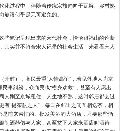
代化过程中，伴随着传统宗族趋向于瓦解、乡村熟
向崩溃似乎是无可避免的。
这些笔记呈现出来的宋代社会，恰恰跟福山的论断
，其实并不符合宋人记录的社会生活。来看看宋人
（开封），商民最重“人情高谊”，若见外地人为京
理民事纠纷，众商民也“横身劝救”，甚至有人愿出
商人刚至京城租住，人生地不熟，这时邻居都会过
更有“提茶瓶之人”，每日在邻里之间互相送茶，相
，都是前来帮忙的。批发美酒的大酒店，只要那些酒
银制酒器借与人家，甚至贫下人家来酒店叫酒待