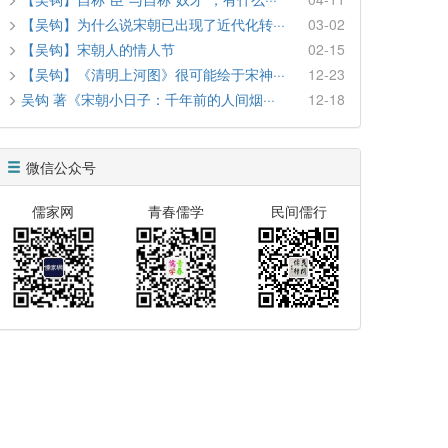
【吴钩】为什么说宋朝已出现了近代化转···
03-02
【吴钩】宋朝人的情人节
02-15
【吴钩】《清明上河图》很可能绘于宋神···
12-23
吴钩 著《宋朝小日子：千年前的人间烟···
12-18
微信公众号
儒家网
青春儒学
民间儒行