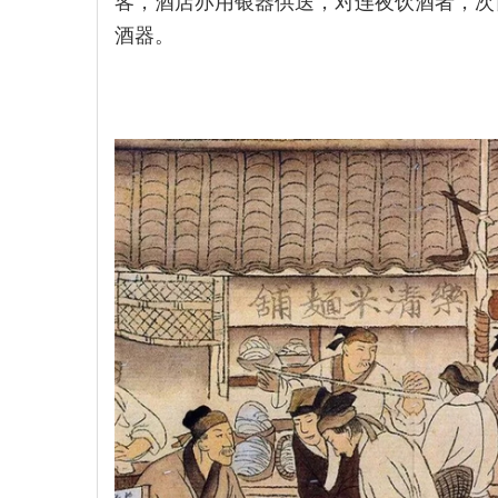
客，酒店亦用银器供送，对连夜饮酒者，次
酒器。