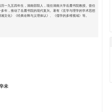
西历一九五四年生，湖南邵阳人，现任湖南大学岳麓书院教授。曾任
十多年，推动了岳麓书院的现代复兴。著有《玄学与理学的学术思想
湖湘文化》《经典诠释与义理体认》、《儒学的多维视域》等。
辛未