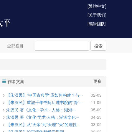
[繁體中文]
[关于我们]
[编辑团队]
全部栏目
搜索
更多
作者文集
【朱汉民】“中国古典学”应如何构建？与···
02-09
【朱汉民】重塑千年书院岳麓书院的“骨”···
11-09
朱汉民 著《文化 · 学术 · 人格：湖湘···
05-09
朱汉民 著《文化·学术·人格：湖湘文化···
04-23
【朱汉民】从“天帝”到“天理”“天”的理性···
03-09
【朱汉民】论宋儒的新经学思潮
02-28