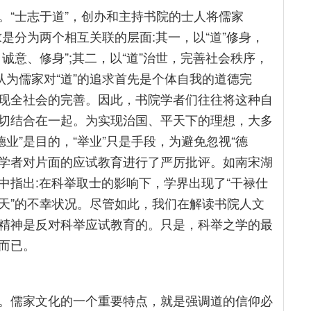
。“士志于道”，创办和主持书院的士人将儒家
求是分为两个相互关联的层面:其一，以“道”修身，
诚意、修身”;其二，以“道”治世，完善社会秩序，
认为儒家对“道”的追求首先是个体自我的道德完
现全社会的完善。因此，书院学者们往往将这种自
切结合在一起。为实现治国、平天下的理想，大多
德业”是目的，“举业”只是手段，为避免忽视“德
院学者对片面的应试教育进行了严厉批评。如南宋湖
中指出:在科举取士的影响下，学界出现了“干禄仕
天”的不幸状况。尽管如此，我们在解读书院人文
精神是反对科举应试教育的。只是，科举之学的最
而已。
。儒家文化的一个重要特点，就是强调道的信仰必