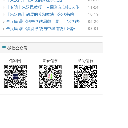
【专访】朱汉民教授：人因道立 道以人传
11-24
【朱汉民】胡瑗的苏湖教法与宋代书院
10-19
朱汉民 著《四书学的思想世界——宋学的···
08-20
朱汉民 著《湖湘学统与中华道统》出版···
08-01
微信公众号
儒家网
青春儒学
民间儒行