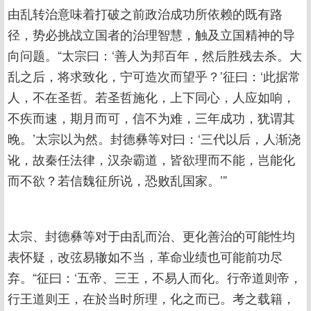
由乱转治意味着打破之前政治成功所依赖的既有路
径，势必挑战立国者的治理智慧，触及立国精神的导
向问题。“太宗曰：‘善人为邦百年，然后胜残去杀。大
乱之后，将求致化，宁可造次而望乎？’征曰：‘此据常
人，不在圣哲。若圣哲施化，上下同心，人应如响，
不疾而速，期月而可，信不为难，三年成功，犹谓其
晚。’太宗以为然。封德彝等对曰：‘三代以后，人渐浇
讹，故秦任法律，汉杂霸道，皆欲理而不能，岂能化
而不欲？若信魏征所说，恐败乱国家。’”
太宗、封德彝等对于由乱而治、更化善治的可能性均
表怀疑，改弦易辙如不当，革命业绩也可能前功尽
弃。“征曰：‘五帝、三王，不易人而化。行帝道则帝，
行王道则王，在於当时所理，化之而已。考之载籍，