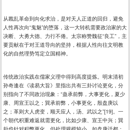
从戡乱革命到向化求治，是对天人正道的回归，避免
人性再次向“鬼魅”的堕落，这一大转机需要政治家的大
决断、大勇大德、力行不倦。太宗称赞魏征“良工”，主
要贡献在于对王道导向的坚持，根据人性向往文明教
化的自然理势笃定立国精神。
传统政治实践在儒家义理中得到高度提炼。明末清初
孙奇逢在《读易大旨》里指出共有三卦讨论更化，分
别指向了不同政治现象：“蛊承前弊，大事更化，夏少
康、周宣王以之；巽承前弊，小事更化，殷盘庚以
之；革则大人虎变，顺天应人，汤、武以之”[19]。一
个朝代积重难返就需更化，比如少康、宣王中兴；巽
卦也针对积弊更化，但处理规模较小，如盘庚迁都；