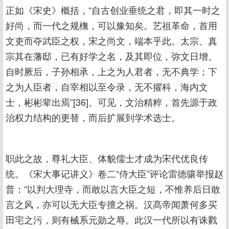
正如《宋史》概括，“自古创业垂统之君，即其一时之
好尚，而一代之规橅，可以豫知矣。艺祖革命，首用
文吏而夺武臣之权，宋之尚文，端本乎此。太宗、真
宗其在藩邸，已有好学之名，及其即位，弥文日增。
自时厥后，子孙相承，上之为人君者，无不典学；下
之为人臣者，自宰相以至令录，无不擢科，海内文
士，彬彬辈出焉”[36]。可见，文治精粹，首先源于政
治权力结构的更替，而后扩展到学术选士。
职此之故，尊礼大臣、体貌儒士才成为宋代优良传
统。《宋大事记讲义》卷二“侍大臣”评论雷德骧举报赵
普：“以判大理寺，而敢以言大臣之短，不惟养后日敢
言之风，亦可以无大臣专擅之祸。汉髙帝闻萧何多买
田宅之污，则有械系元勋之辱。此汉一代所以有诛戮