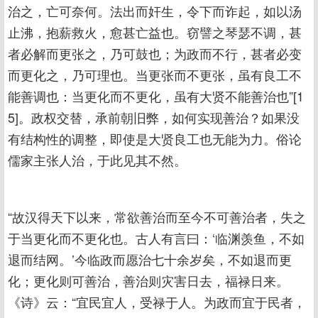
治之，亡可奈何。法出而奸生，令下而诈起，如以汤
止沸，抱薪救火，愈甚亡益也。窃譬之琴瑟不调，甚
者必解而更张之，乃可鼓也；为政而不行，甚者必变
而更化之，乃可理也。当更张而不更张，虽有良工不
能善调也：当更化而不更化，虽有大贤不能善治也”[1
5]。政权交替，承前朝旧弊，如何实现善治？如果没
有结构性的调整，即使是大贤良工也无能为力。俗论
儒家主张人治，于此见其不然。
“故汉得天下以来，常欲善治而至今不可善治者，失之
于当更化而不更化也。古人有言曰：‘临渊羡鱼，不如
退而结网。’今临政而愿治七十余岁矣，不如退而更
化；更化则可善治，善治则灾害日去，福禄日来。
《诗》云：“宜民宜人，受禄于人。为政而宜于民者，