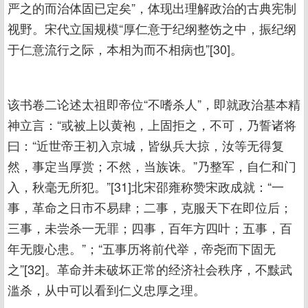
严之的而治体固已定矣”，体现出理解政治的古典宪制
视野。宋代立国规模“厚仁意于纪纲整饬之中，振纪纲
于仁意流行之际，本相为而不相病也”[30]。
该书卷二论述太祖即帝位“不嗜杀人”，即就政治基本精
神立言：“或被上以黄袍，上固拒之，不可，乃誓诸将
曰：“近世帝王初入京城，皆纵兵大掠，汝等无得复
然，事定当厚赏；不然，当族诛。”乃整军，自仁和门
入，秋毫无所犯。”[31]北宋邵雍称赞宋政成就：“一
事，革命之日市不易肆；二事，克服天下在即位后；
三事，未尝杀一无罪；四事，百年方四叶；五事，百
年无腹心患。”；“五事历将前代举，帝尧而下固无
之”[32]。革命并未破坏正常的经济社会秩序，不黩武
滥杀，从中可以看到仁义忠厚之理。