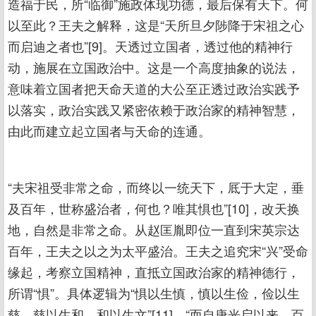
造福于民，所“临御”施政体现功德，最后保有天下。何
以至此？王夫之解释，这是“天所旦夕陟降于宋祖之心
而启迪之者也”[9]。天透过立国者，透过他的精神行
动，施展在立国政治中。这是一个高度抽象的说法，
意味着立国者把天命天道的大公至正透过政治实践予
以落实，政治实践又紧密依赖于政治家的精神智慧，
由此而建立起立国者与天命的连通。
“夫宋祖受非常之命，而终以一统天下，厎于大定，垂
及百年，世称盛治者，何也？唯其惧也”[10]，改天换
地，自然是非常之命。从赵匡胤即位一直到宋英宗达
百年，王夫之以之为太平盛治。王夫之追究宋“兴”受命
缘起，考察立国精神，直抵立国政治家的精神德行，
所谓“惧”。具体逻辑为“惧以生慎，慎以生俭，俭以生
慈，慈以生和，和以生文”[11]，“而自唐光启以来，百