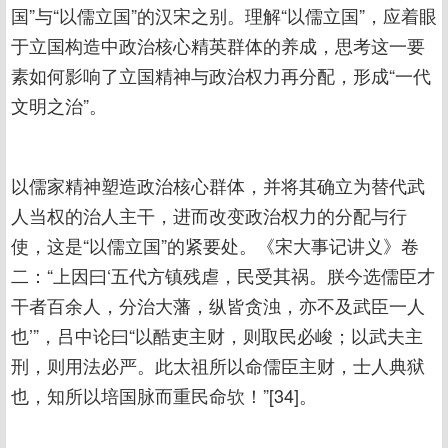
国”与“以儒立国”的汉宋之别。理解“以儒立国”，应着眼
于立国构造中政治核心精英群体的养成，思考这一要
素如何影响了立国精神与政治权力再分配，形成“一代
文明之治”。
以儒家精神塑造政治核心群体，并将其确立为替代武
人当权的治人主干，进而改变政治权力的分配与行
使，这是“以儒立国”的紧要处。《宋大事记讲义》卷
二：“上因曰‘五代方镇残虐，民受其祸。朕今选儒臣才
干者百余人，分治大藩，纵皆贪浊，亦不及武臣一人
也’”，吕中论曰“以酷吏主财，则取民必峻；以武夫主
刑，则用法必严。此太祖所以命儒臣主财，士人典狱
也，知所以培国脉而重民命欤！”[34]。