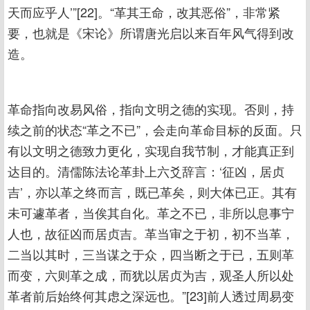
天而应乎人’”[22]。“革其王命，改其恶俗”，非常紧
要，也就是《宋论》所谓唐光启以来百年风气得到改
造。
革命指向改易风俗，指向文明之德的实现。否则，持
续之前的状态“革之不已”，会走向革命目标的反面。只
有以文明之德致力更化，实现自我节制，才能真正到
达目的。清儒陈法论革卦上六爻辞言：‘征凶，居贞
吉’，亦以革之终而言，既已革矣，则大体已正。其有
未可遽革者，当俟其自化。革之不已，非所以息事宁
人也，故征凶而居贞吉。革当审之于初，初不当革，
二当以其时，三当谋之于众，四当断之于已，五则革
而变，六则革之成，而犹以居贞为吉，观圣人所以处
革者前后始终何其虑之深远也。”[23]前人透过周易变