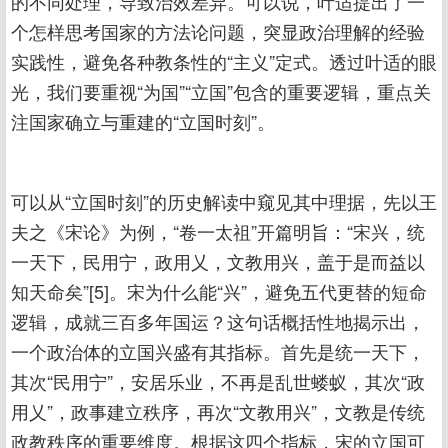
的不同处理，导致治效差异。可以说，叶适提出了一
个怎样思考国家的方法论问题，突显政治理解的经验
实践性，避免各种教条性的“主义”定式。透过叶适的眼
光，我们要重视“为国”“立国”包含的重要逻辑，重点关
注国家确立与重建的“立国时刻”。
可以从“立国时刻”的历史解读中窥见其中理据，先以王
夫之《宋论》为例，“卷一太祖”开篇明旨：“宋兴，统
一天下，民用宁，政用乂，文教用兴，盖于是而益以
知天命矣”[5]。宋为什么能“兴”，避免五代更替的短命
逻辑，成就三百多年国运？这句话概括性地揭示出，
一个政治体的立国兴盛有其指标。首先是统一天下，
其次“民用宁”，安居乐业，不再是乱世蝼蚁，其次“政
用乂”，政事建立秩序，再次“文教用兴”，文教是传统
政教秩序的重要维度。根据这四个指标，宋的立国可