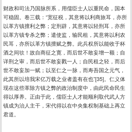
财政和司法乃国脉所系，用儒臣士人以重民命，国本
可稳固。卷三载：“宽征税，其意将以利商旅耳，亦所
以革方镇擅利之弊；定刑辟，其意将以轻刑耳，亦所
以革方镇专杀之弊；遣使监，输民租，其意将以利农
民耳，亦所以革方镇擅赋之弊。此兵权所以能收于杯
酒之间欤！故自商征之寛，而后世不敢妄增一额；自
详刑之审，而后世不敢妄戮一人；自民租之轻，而后
世不敢妄加一赋；以至仁之一脉，而寿吾国之元气，
此其所以培我宋亿万载之业者盖有在也”[35]。仁义体
现在这些革除方镇之弊的政治制度中，由此民命民生
得以厚养。正由于此，儒臣士人才能顺利取代武人方
镇成为治人主干，宋代得以在中央集权制基础上再立
君道。