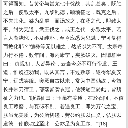
可得而知。昔黄帝与蚩尤七十馀战，其乱甚矣，既胜
之后，便致太平。九黎乱德，颛顼征之，既克之后，
不失其化。桀为乱虐，而汤放之，在汤之代，即致太
平。纣为无道，武王伐之，成王之代，亦致太平。若
言人渐浇讹，不及纯朴，至今应悉为鬼魅，宁可复得
而教化耶？’德彝等无以难之，然咸以为不可。太宗每
力行不倦，数年间，海内康宁，突厥破灭。因谓群臣
曰：‘贞观初，人皆异论，云当今必不可行帝道、王
道，惟魏征劝我。既从其言，不过数载，遂得华夏安
宁，远戎宾服。突厥自古以来，常为中国勍敌，今酋
长并带刀宿卫，部落皆袭衣冠，使我遂至於此，皆魏
征之力也。’顾谓征曰：‘玉虽有美质，在於石间，不值
良工琢磨，与瓦砾不别。若遇良工，即为万代之宝。
朕虽无美质，为公所切磋，劳公约朕以仁义，弘朕以
道德，使朕功业至此，公亦足为良工尔。’”[18]