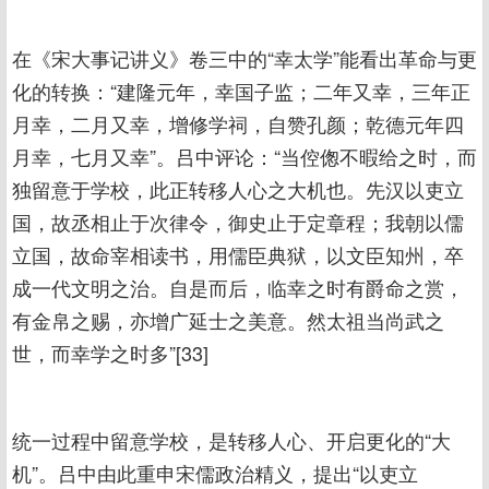
在《宋大事记讲义》卷三中的“幸太学”能看出革命与更
化的转换：“建隆元年，幸国子监；二年又幸，三年正
月幸，二月又幸，增修学祠，自赞孔颜；乾德元年四
月幸，七月又幸”。吕中评论：“当倥偬不暇给之时，而
独留意于学校，此正转移人心之大机也。先汉以吏立
国，故丞相止于次律令，御史止于定章程；我朝以儒
立国，故命宰相读书，用儒臣典狱，以文臣知州，卒
成一代文明之治。自是而后，临幸之时有爵命之赏，
有金帛之赐，亦增广延士之美意。然太祖当尚武之
世，而幸学之时多”[33]
统一过程中留意学校，是转移人心、开启更化的“大
机”。吕中由此重申宋儒政治精义，提出“以吏立