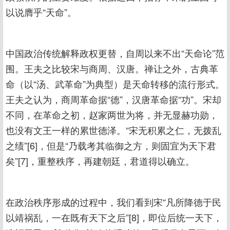
以说膺乎“天命”。
中国政治传统解释政权更替，自周以来不出“天命论”范
围。王夫之比较宋与商周、汉唐。禅让之外，古典革
命（以“汤、武革命”为典型）是天命转移的流行形式。
王夫之认为，商周革命据“德”，汉唐革命据“功”。宋却
不同，在革命之初，赵家两世为将，并无显赫功勋，
也没有文王一样的累世德泽。“宋无积累之仁，无拨乱
之绩”[6]，但是“乃载考其临御之方，则固宜为天下君
矣”[7]，重整秩序，再建朝廷，君道得以确立。
在政治秩序形成的过程中，我们看到宋“凡所降德于民
以靖祸乱，一在既有天下之后”[8]，即位后统一天下，