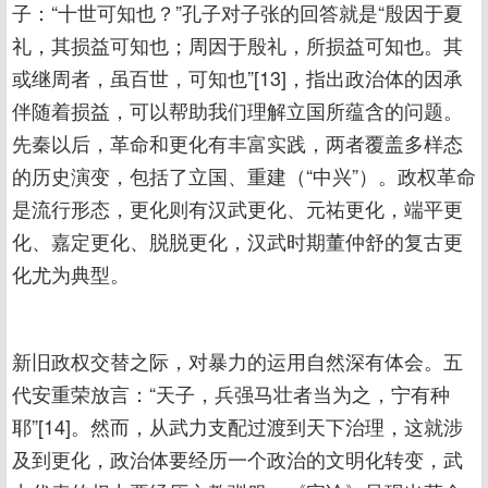
子：“十世可知也？”孔子对子张的回答就是“殷因于夏
礼，其损益可知也；周因于殷礼，所损益可知也。其
或继周者，虽百世，可知也”[13]，指出政治体的因承
伴随着损益，可以帮助我们理解立国所蕴含的问题。
先秦以后，革命和更化有丰富实践，两者覆盖多样态
的历史演变，包括了立国、重建（“中兴”）。政权革命
是流行形态，更化则有汉武更化、元祐更化，端平更
化、嘉定更化、脱脱更化，汉武时期董仲舒的复古更
化尤为典型。
新旧政权交替之际，对暴力的运用自然深有体会。五
代安重荣放言：“天子，兵强马壮者当为之，宁有种
耶”[14]。然而，从武力支配过渡到天下治理，这就涉
及到更化，政治体要经历一个政治的文明化转变，武