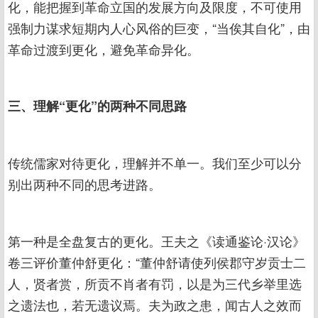
化，能把握到革命立国的发展方向及限度，不可使用
强制力谋求短期内人心风俗的巨变，“当俟其自化”，由
革命过渡到更化，避免革命异化。
三、理解“更化”的两种不同思路
传统儒家对待更化，理解并不单一。我们至少可以分
别出两种不同的思考进路。
第一种是全盘复古的更化。王夫之《读通鉴论·汉论》
卷三评价董仲舒更化：“董仲舒请使列侯郡守岁贡士二
人，贤者赏，所贡不肖者有罚，以是为三代乡举里选
之遗法也，若无遗议焉。夫为政之患，闻古人之效而