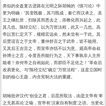
类似的全盘复古进路在元明之际胡翰的《慎习论》中
更为明确：“其变既极，其习既成，秦亡而汉承之。圣
王之继乱世，扫除其而悉去之，崇教化而兴起之，此
其几也。陈经立纪，以为万世法程，此又一几也。高
帝以宽仁定天下，规模宏远矣，然未尝有一于此。其
后贾谊言之于文帝，董仲舒言之于武帝，皆不能用。
又其后王吉言之，而宣帝亦恬不以为意。观高帝命叔
孙博士之言，令度吾所能行为之，天下事孰非人主所
能者﹖奈何帝之自画如此，而群臣不足佐之！”革命后
改易更化、与“陈经立纪”确立“万世法程”，这是立国时
刻的核心主题，内含宪制大法的重建。
胡翰批评汉代“创业之君，后昆所取法，由是文帝有‘卑
之无甚高论’之喻，宣帝有‘汉家自有制度’之语。当更化