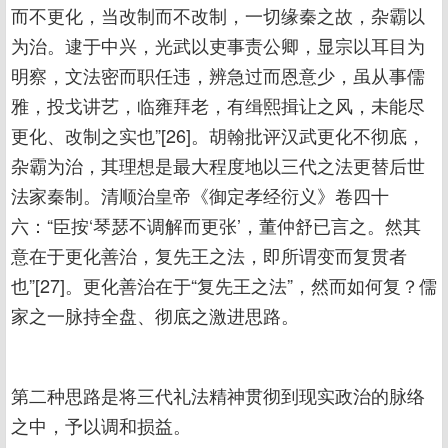
而不更化，当改制而不改制，一切缘秦之故，杂霸以
为治。逮于中兴，光武以吏事责公卿，显宗以耳目为
明察，文法密而职任违，辨急过而恩意少，虽从事儒
雅，投戈讲艺，临雍拜老，有缉熙揖让之风，未能尽
更化、改制之实也”[26]。胡翰批评汉武更化不彻底，
杂霸为治，其理想是最大程度地以三代之法更替后世
法家秦制。清顺治皇帝《御定孝经衍义》卷四十
六：“臣按‘琴瑟不调解而更张’，董仲舒已言之。然其
意在于更化善治，复先王之法，即所谓变而复贯者
也”[27]。更化善治在于“复先王之法”，然而如何复？儒
家之一脉持全盘、彻底之激进思路。
第二种思路是将三代礼法精神贯彻到现实政治的脉络
之中，予以调和损益。