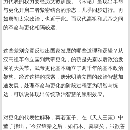
力代表的权力要经历文教驯服。《宋论》呈现出革命
与更化开启二者紧密结合的形态，几乎同步进行。再
如唐初太宗政治，也近于此。而汉代高祖和武帝之间
的革命与更化相隔较远。
这些差别究竟反映出国家发展的哪些道理和逻辑？从
汉高祖革命立国到武帝更化，的确是先秦以后政治发
展的大关节。武帝更化基本确立了两千年的基本政治
架构。经过这样的探索，唐宋明清立国的政治智慧加
速发展，处理革命与更化的阶段过程更为明智与练
达，可以说体现出传统政治智慧的累积效应。
对更化的代表性解释，莫若董子。在《天人三策》中
董子指出，“今汉继秦之后，如朽木、粪墙矣，虽欲善