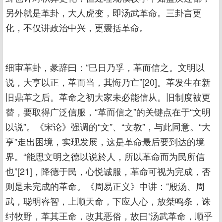
另外就是革卦，大人虎变，即汤武革命。三卦言更
化，不仅讲政治中兴，更囊括革命。
细审革卦，彖辞曰：“巳日乃孚，革而信之。文明以
说，大亨以正，革而当，其悔乃亡”[20]。革发生在新
旧鼎革之后。革命之初大家未必能信从。旧制度被更
替，要取得广泛信服，“革而信之”的关键点在于“文明
以说”。《宋论》强调的“文”、“文教”，与此同意。“大
亨”走出困境，实现发展，这是革命最后要到达的境
界。“能思文明之德以说於人，所以革命而为民所信
也”[21]，降德于民，心悦诚服，革命可视为完成，否
则是未完成的革命。《周易正义》中讲：“殷汤、周
武，聪明睿智，上顺天命，下应人心，放桀鸣条，诛
纣牧野，革其王命，改其恶俗，故曰‘汤武革命，顺乎