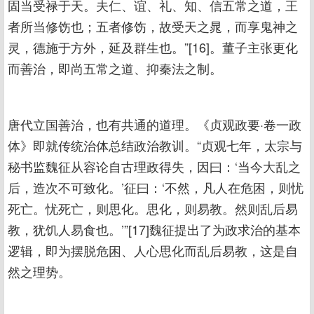
固当受禄于天。夫仁、谊、礼、知、信五常之道，王
者所当修饬也；五者修饬，故受天之晁，而享鬼神之
灵，德施于方外，延及群生也。”[16]。董子主张更化
而善治，即尚五常之道、抑秦法之制。
唐代立国善治，也有共通的道理。《贞观政要·卷一政
体》即就传统治体总结政治教训。“贞观七年，太宗与
秘书监魏征从容论自古理政得失，因曰：‘当今大乱之
后，造次不可致化。’征曰：‘不然，凡人在危困，则忧
死亡。忧死亡，则思化。思化，则易教。然则乱后易
教，犹饥人易食也。’”[17]魏征提出了为政求治的基本
逻辑，即为摆脱危困、人心思化而乱后易教，这是自
然之理势。