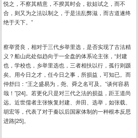
悦之，不察其精意，不揆其时会，欲姑试之，而不
合，则又为之法以制之，于是法乱弊滋，而古道遂终
绝于天下。”
察举贤良，相对于三代乡举里选，是否实现了古法精
义？船山此处似趋向于一全盘的体系论主张，“封建
也，学校也，乡举里选也，三者相扶以行，孤行则踬
矣。用今日之才，任今日之事，所损益，可知已。而
仲舒曰：“王之盛易为，尧、舜之名可及。”谈何容易
哉！”[24]。若更化只是对三代之法的损益，距王道尚
远。近世儒者主张恢复封建、井田、选举，如张载、
胡宏等，代表了对于秦以后国家体制的一种根本反思
进路[25]。