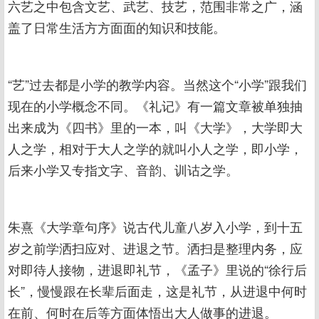
六艺之中包含文艺、武艺、技艺，范围非常之广，涵
盖了日常生活方方面面的知识和技能。
“艺”过去都是小学的教学内容。当然这个“小学”跟我们
现在的小学概念不同。《礼记》有一篇文章被单独抽
出来成为《四书》里的一本，叫《大学》，大学即大
人之学，相对于大人之学的就叫小人之学，即小学，
后来小学又专指文字、音韵、训诂之学。
朱熹《大学章句序》说古代儿童八岁入小学，到十五
岁之前学洒扫应对、进退之节。洒扫是整理内务，应
对即待人接物，进退即礼节，《孟子》里说的“徐行后
长”，慢慢跟在长辈后面走，这是礼节，从进退中何时
在前、何时在后等方面体悟出大人做事的进退。