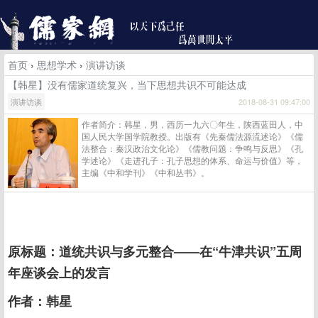
首页
›
思想学术
›
演讲访谈
【韩星】没有儒家道统复兴，当下思想共识不可能达成
演讲访谈
2018-08-31 09:47:00
作者简介：韩星，男，西历一九六〇年生，陕西蓝田人，中
国人民大学国学院教授。出版有《先秦儒法源流述论》《儒
法整合：秦汉政治文化论》《儒教问题：争鸣与反思》《孔
学述论》《走进孔子：孔子思想的体系、命运与价值》等，
主编《中和学刊》《中和丛书》。
原标题：道统共识与多元整合——在“牛津共识”五周
年座谈会上的发言
作者：韩星