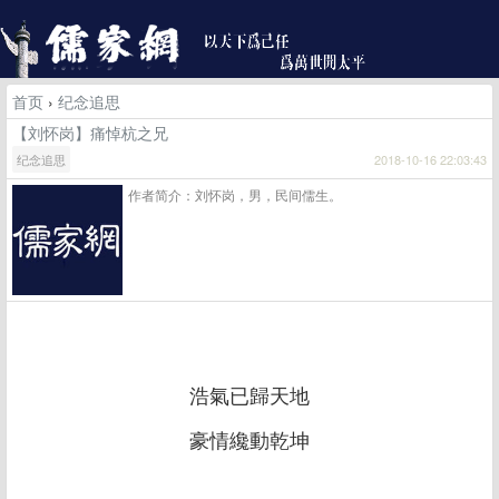
首页
›
纪念追思
【刘怀岗】痛悼杭之兄
纪念追思
2018-10-16 22:03:43
作者简介：刘怀岗，男，民间儒生。
浩氣已歸天地
豪情纔動乾坤