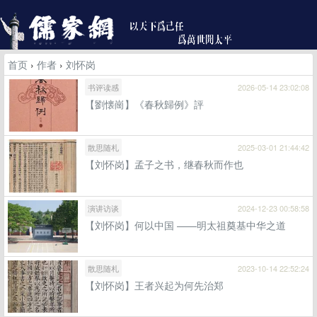
首页
›
作者
›
刘怀岗
书评读感
2026-05-14 23:02:08
【劉懐崗】《春秋歸例》評
散思随札
2025-03-01 21:44:42
【刘怀岗】孟子之书，继春秋而作也
演讲访谈
2024-12-23 00:58:58
【刘怀岗】何以中国 ——明太祖奠基中华之道
散思随札
2023-10-14 22:52:24
【刘怀岗】王者兴起为何先治郑