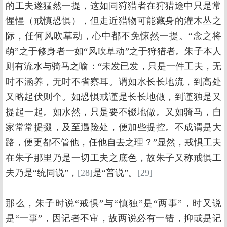
的工夫遂猛然一提，这如同狩猎者在狩猎途中只是常
惺惺（戒慎恐惧），但走近猎物可能藏身的灌木丛之
际，任何风吹草动，心中都不免悚然一提。“念之将
萌”之于修身者一如“风吹草动”之于狩猎者。朱子本人
则有流水与骑马之喻：“未发已发，只是一件工夫，无
时不涵养，无时不省察耳。谓如水长长地流，到高处
又略起伏则个。如恐惧戒谨是长长地做，到谨独是又
提起一起。如水然，只是要不辍地做。又如骑马，自
家常常提掇，及至遇险处，便加些提控。不成谓是大
路，便更都不管他，任他自去之理？”显然，戒惧工夫
在朱子那里乃是一切工夫之底色，故朱子又称戒惧工
夫乃是“统同说”，
[28]
是“普说”。
[29]
那么，朱子时说“戒惧”与“慎独”是“两事”，时又说
是“一事”，因记者不审，故两说必有一错，抑或是记