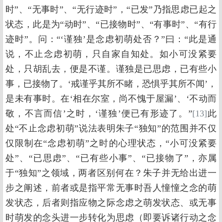
时”、“无事时”、“无行迹时”，“已发”乃指思虑已起之
状态，此是为“动时”、“已接物时”、“有事时”、“有行
迹时”。问：“‘谨独’是念虑初萌处否？”曰：“此是通
说，不止念虑初萌，只自家自知处。如小可没紧要
处，只胡乱去，便是不谨。谨独是已思虑，已有些小
事，已接物了。‘戒谨乎其所不睹，恐惧乎其所不闻’，
是未有事时。在‘相在尔室，尚不愧于屋漏’、‘不动而
敬，不言而信’之时，‘谨独’便已有形迹了。”
[13]
此
处“不止念虑初萌”说法表明朱子“独知”的范围并不仅
仅限制在“念虑初萌”之时的心理状态，“小可没紧要
处”、“已思虑”、“已有些小事”、“已接物了”，亦属
于“独知”之领域，两者区别何在？朱子并无给出进一
步之阐述，前者或是指平常无事时吾人憧憧之念的萌
发状态，后者则指应物之际念虑之萌发状态、或无事
时萌发的念头进一步转化为思虑（即要诉诸行动之念