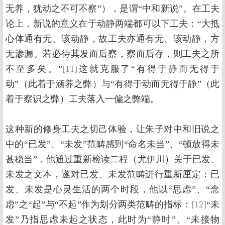
无养，犹动之不可不察”），是谓“中和新说”。在工夫
论上，新说的意义在于动静两端都可以下工夫：“大抵
心体通有无、该动静，故工夫亦通有无、该动静，方
无渗漏。若必待其发而后察，察而后存，则工夫之所
不至多矣。”
[11]
这就克服了“有得于静而无得于
动”（此着于涵养之弊）与“有得于动而无得于静”（此
着于察识之弊）工夫落入一偏之弊端。
这种新的修身工夫之切己体验，让朱子对中和旧说之
中的“已发”、“未发”范畴感到“命名未当”、“顿放得未
甚稳当”，他通过重新检读二程（尤伊川）关于已发、
未发之文本，遂对已发、未发范畴进行重新厘定：已
发、未发是心灵生活的两个时段，他以“思虑”、“念
虑”之“起”与“不起”作为划分两类范畴的指标：
[12]
“未
发”乃指思虑未起之状态，此时为“静时”、“未接物