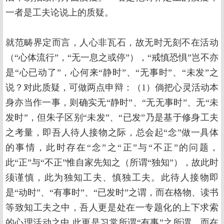
一者是工夫论说上的质疑。
就范畴界定而言，人心非瓦石，故无时无刻不在活动
（“心体流行”，“无一息之或停”），“戒慎恐惧”岂不亦
是“心已动了”，心何来“静时”、“无事时”、“未发”之
说？对此质疑，可做两点申辩：（1）倘把心灵活动本
身亦当作一事，则确实无“静时”、“无无事时”、无“未
发时”，但朱子区别“未发”、“已发”乃是基于修身工夫
之考量，即吾人待人接物之际，总会起“念”做一具体
的事情，此时存在“念”之“正”与“不正”的问题，
此“正”与“不正”惟自家先知之（所谓“独知”），故此时
须谨慎，此为独知工夫、慎独工夫。此待人接物即
是“动时”、“有事时”、“已发时”之谓，而在格物、读书
等致知工夫之中，吾人更是处在一专题化的上下求索
的心理活动之中,此更是习常所谓“有事”之所谓。而在