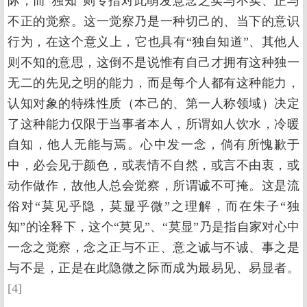
际，而“独知”则专指对此萌发意念之实与不实、正与
不正的觉察。这一觉察乃是一种切己的、当下的意识
行为，在这个意义上，它也具有“独自知道”、其他人
则不知的意思，这倒不是说惟有自己才拥有这种独一
无二的先见之明的能力，而是每个人都有这种能力，
认知对象的特殊性质（本己的、第一人称领域）决定
了这种能力仅限于当事者本人，所谓如人饮水，冷暖
自知，他人无能与焉。心中发一念，倘有所愧歉于
中，必会见于颜色，或表情不自然，或言不由衷，或
动作做作，故他人总会觉察，所谓诚不可掩。这是流
俗对“莫见乎隐，莫显乎微”之理解，而在朱子“独
知”的诠释下，这个“莫见”、“莫显”乃是指自家对心中
一念之觉察，念之正与不正、意之诚与不诚、事之是
与不是，正是在此隐微之际而成为最易见、易显者。
[4]