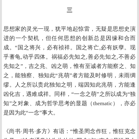
三
思想家的灵光一现，犹平地起惊雷，无疑是思想史演
进的一个契机，但任何思想的创新总是因缘和合而
成。“国之将兴，必有祯祥。国之将亡,必有妖孽。现
乎蓍龟,动乎四体。祸福必先知之,善必先知之,不善必
先知之”，吉之兆、凶之萌，惟有至诚者方能察之、知
之，能独察、独知此“兆萌”者方能及时修明，未雨绸
缪。人之所以贵此独知之明，端因知此兆萌，方能逢
凶化吉，遇难成祥。同样，“一念之萌”之所以成为“独
知”之对象、成为哲学思考的显题（thematic），亦必
是因为此“一念”事大。
《尚书·周书·多方》有语：“惟圣罔念作狂，惟狂克念