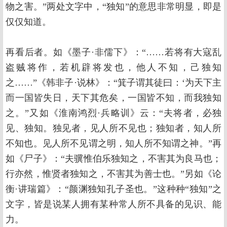
物之害。”两处文字中，“独知”的意思非常明显，即是
仅仅知道。
再看后者。如《墨子·非儒下》：“……若将有大寇乱
盗贼将作，若机辟将发也，他人不知，己独知
之……”《韩非子·说林》：“箕子谓其徒曰：‘为天下主
而一国皆失日，天下其危矣，一国皆不知，而我独知
之。”又如《淮南鸿烈·兵略训》云：“夫将者，必独
见、独知。独见者，见人所不见也；独知者，知人所
不知也。见人所不见谓之明，知人所不知谓之神。”再
如《尸子》：“夫骥惟伯乐独知之，不害其为良马也；
行亦然，惟贤者独知之，不害其为善士也。”另如《论
衡·讲瑞篇》：“颜渊独知孔子圣也。”这种种“独知”之
文字，皆是说某人拥有某种常人所不具备的见识、能
力。