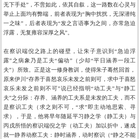
无下手处”，不啻如此，依其自叙，这一路数在心灵与
举止上面均有弊端，前者表现为“胸中扰扰，无深潜纯
一之味”，后者表现为“发之言语事为之间，亦常急迫
浮露，无复雍容深厚之风”。
在察识端倪之路上的碰壁，让朱子意识到“急迫浮
露”之病象乃是工夫“偏动”（少却“平日涵养一段工
夫”）所致。正是这一修身教训，使得朱子蓦然回首，
原来伊川“存养于喜怒哀乐未发之前则可，求中于喜怒
哀乐未发之前则不可”说已经指明“动工夫”与“静工
夫”之分际：存养、涵养的工夫系是未发的工夫，而不
是察识工夫（求之则不可，“求”即主动地思索、寻
求），于是，他将早年随延平习静之学（静工夫）与
丙戌所悟的察识端倪之学（动工夫）加以折中，遂成
就一静养动察工夫：静时涵养，动时察识（“静之不能