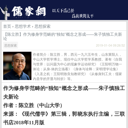
首页
›
思想学术
›
思想探索
【陈立胜】作为修身学范畴的“独知”概念之形成——朱子慎独工夫新
论
思想探索
2019-01-04 09:26:52
作者简介：陈立胜，男，西元一九六五年生，山东莱阳人，
中山大学哲学博士。现任中山大学哲学系教授。著有《自我
与世界：以问题为中心的现象学运动研究》《王阳明万物一
体论：从身-体的立场看》《身体与诠释：宋明理学论集》
《入圣之机：王阳明致良知教研究》《从修身到工夫：儒家
内圣学的开显与转折》等。
作为修身学范畴的“独知”概念之形成
——朱子慎独工
夫新论
作者：
陈立胜（中山大学）
来源：《现代儒学》第三辑，郭晓东执行主编，三联
书店2018年11月版