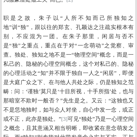
职是之故，朱子以“人所不知而己所独知之
地”训“独”，跟以往的郑玄、孔颖达之注疏实根本有
别，不应混为一团。在朱子那里，闲居与否不
是“独”之重点，重点在于对“一念萌动”之觉察、审
查。独处、独知之地不是一“物理空间”概念，而是一
私己的、隐秘的心理空间概念，这个对私己的、隐秘
的心理活动之“知”并不限于独自一人之“闲居”，即便
是大庭广众之下、在与他人共处之际，仍是独知之范
畴：问：‘谨独’莫只是‘十目所视，十手所指’处，也与
那暗室不欺时一般否？”先生是之。又云：“这独也又
不是恁地独时，如与众人对坐，自心中发一念，或正
或不正，此亦是独处。”
[3]
可见“独处”乃是一心理空间
之概念，且其意涵又相当明晰，即收紧在意念萌发之