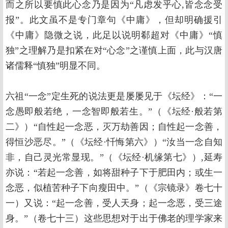
而之所以要慎此心念乃是因为“凡虑发乎心,皆念念受
报”。此文虽不是专门章句《中庸》，但却明确援引
《中庸》隐微之说，此足以说明郗超对《中庸》“慎
独”之理解乃是扣紧在对“心念”之谨慎上面，此与汉唐
诸儒释“慎独”明显不同。
六祖“一念”定生死的说法更是屡屡见于《坛经》：“一
念愚即般若绝，一念智即般若生。”（《坛经·般若第
二》）“自性起一念恶，灭万劫善因；自性起一念善，
得恒沙恶尽。”（《坛经·忏悔第六》）“汝当一念自知
非，自己灵光常显现。”（《坛经·机缘第七》）,延寿
亦说：“若起一念善，如将甜种子下于肥田内；或生一
念恶，似植苦种子下向瘦田中。”（《宗镜录》卷七十
一）又说：“起一念善，受人天身；起一念恶，受三途
身。”（卷七十三）这些思想对于出于佛老的理学家来