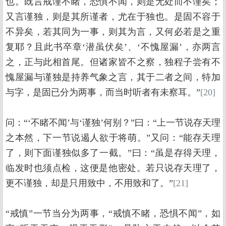
也。既言戒谨不睹，恐惧不闻，则是无处而不谨矣；
又言谨独，则是其所谨者，尤在于独也。是固不容于
不异矣，若其同为一事，则其为言，又何必若是之重
复耶？且此书卒章‘潜虽伏矣’、‘不愧屋漏’，亦两言
之，正与此相首尾。但诸家皆不之察，独程子尝有不
愧屋漏与谨独是持养气象之言，其于二者之间，特加
与字，是固已分为两事，而当时听者有未察耳。”
[20]
问：“‘不睹不闻’与‘谨独’何别？”曰：“上一节说存天理
之本然，下一节说遏人欲于将萌。”又问：“能存天理
了，则下面谨独似多了一截。”曰：“虽是存得天理，
临发时也须点检，这便是他密处。若只说存天理了，
更不谨独，却是只用致中，不用致和了。”
[21]
“戒慎”一节当分为两事，“戒慎不睹，恐惧不闻”，如