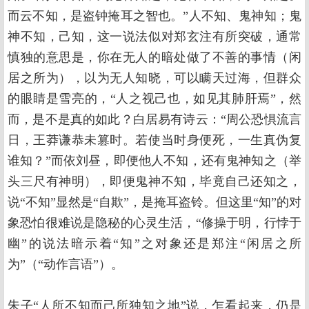
而云不知，是盗钟掩耳之智也。”人不知、鬼神知；鬼
神不知，己知，这一说法似对郑玄注有所突破，通常
慎独的意思是，你在无人的暗处做了不善的事情（闲
居之所为），以为无人知晓，可以瞒天过海，但群众
的眼睛是雪亮的，“人之视己也，如见其肺肝焉”，然
而，是不是真的如此？白居易有诗云：“周公恐惧流言
日，王莽谦恭未篡时。若使当时身便死，一生真伪复
谁知？”而依刘昼，即便他人不知，还有鬼神知之（举
头三尺有神明），即便鬼神不知，毕竟自己还知之，
说“不知”显然是“自欺”，是掩耳盗铃。但这里“知”的对
象恐怕很难说是隐秘的心灵生活，“修操于明，行悖于
幽”的说法暗示着“知”之对象还是郑注“闲居之所
为”（“动作言语”）。
朱子“人所不知而己所独知之地”说，乍看起来，仍是