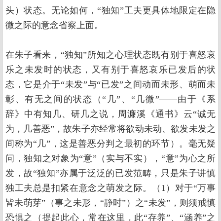
头）状态。无论如何，“独知”工夫更具体地限定在隐
微之际的意念省察上面。
在朱子看来，“独知”所知之心理状态既有别于喜怒哀
乐之未发时的状态，又有别于喜怒哀乐已发后的状
态，它是介于“未发”与“已发”之间动而未形、萌而未
彰、有无之间的状态（“几”、“几微”——由于《系
辞》中有知几、研几之说，周濂溪《通书》云“诚无
为，几善恶”，故朱子亦经常将欲动未动、欲发未发之
间称为“几”，这是善恶分判之最初的环节）。毫无疑
问，独知之对象为“意”（实与不实），“意”为心之所
发，故“独知”亦属于泛泛的已发范畴，只是朱子讲慎
独工夫总是扣紧在意念之萌发之际。（1）对于“万事
皆未萌芽”（事之未形，“静时”）之“未发”，则须戒慎
恐惧之（提起此心，常在这里，此“存养”、“涵养”之