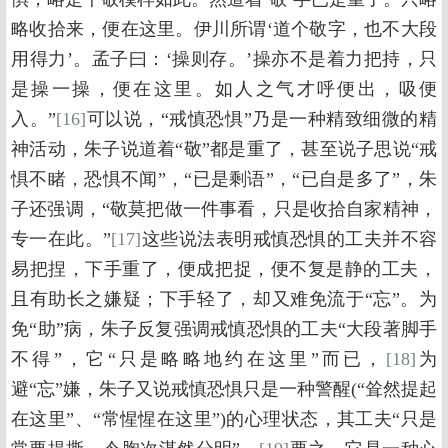
略收拾来，便在这里。伊川所谓‘道个敬字，也不大段
用得力’。孟子曰：‘操则存。’操亦不是着力把持，只
是操一操，便在这里。如人之气才呼便出，吸便
入。”
[16]
可以说，“戒慎恐惧”乃是一种精致细微的精
神活动，朱子说道着“敬”都是重了，甚至说子思说“戒
惧不睹，恐惧不闻”，“已是剩语”，“已自是多了”，朱
子还强调，“敬莫把做一件事看，只是收拾自家精神，
专一在此。”
[17]
这些说法表明戒慎恐惧的工夫并不容
易把捏，下手重了，便成把捉，便不复是静的工夫，
且有助长之嫌疑；下手轻了，却又难免流于“忘”。为
免“助”病，朱子反复强调戒慎恐惧的工夫“大段著脚手
不得”，它“只是略略地约在这里”而已，
[18]
为
避“忘”嫌，朱子又说戒慎恐惧只是一种警醒(“耸然提起
在这里”、“常惺惺在这里”)的心理状态，其工夫“只是