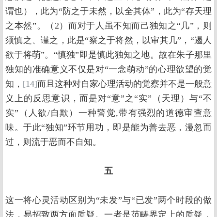
谓也），此为“防之于未然，以全其体”，此为“存天理
之本然”。（2）而对于人虽不知而己独知之“几”，则
须慎之、谨之，此是“察之于将然，以审其几”，“遏人
欲于将萌”。“慎独”即是慎此独知之地。故在朱子那里
独知的准确意义不仅是对“一念萌动”的心理欲望的觉
知，
[14]
而且这种对自家心理活动的觉察并不是一般意
义上的反思意识，而是对“意”之“实”（天理）与“不
实”（人欲/自欺）一种警觉,带有强烈的道德审查意
味。于此“独知”环节用功，即是能为善去恶，漫忽而
过，则流于恶而不自知。
五
这一将心灵活动区别为“未发”与“已发”两个时段的做
法，易招致两方面质疑。一者是范畴界定上的质疑，