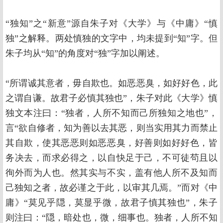
“独知”之“新意”源自朱子对《大学》与《中庸》“慎
独”之解释。两处慎独的文字中，均未提到“知”字。但
朱子均从“知”的角度对“独”字加以阐述。
“所谓诚其意者，毋自欺也。如恶恶臭，如好好色，此
之谓自谦。故君子必慎其独也”，朱子对此《大学》慎
独文本注曰：“独者，人所不知而己所独知之地也”，
言“欲自修者，知为善以去其恶，则当实用其力而禁止
其自欺，使其恶恶则如恶恶臭，好善则如好好色，皆
务决去，而求必得之，以自快足于己，不可徒茍且以
徇外而为人也。然其实与不实，盖有他人所不及知而
己独知之者，故必谨之于此，以审其几焉。”而对《中
庸》“莫见乎隠，莫显乎微，故君子慎其独也”，朱子
则注曰：“隠，暗处也，微，细事也。独者，人所不知