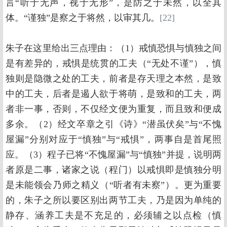
言“听于无声，视于无形”，是防之于未然，以全其
体。“谨独”是察之于将然，以审其几。
[22]
朱子在这里给出三点理由：（1）戒慎恐惧与慎独之间
是有差异的，戒惧是统贯的工夫（“无处不谨”），慎
独则是隐微之处的工夫，前者是存天理之本然，是致
中的工夫，后者是遏人欲于将萌，是致和的工夫，两
者非一事，否则，不仅经文便为重复，而且致和便成
多余。（2）经文卒章之引《诗》“潜虽伏矣”与“不愧
屋漏”分别对应于“慎独”与“戒惧”，两事自是首尾照
应。（3）程子已将“不愧屋漏”与“慎独”并提，说明两
者原是二事，诸家之说（程门）以戒惧即是慎独分明
是未能领会乃师之精义（“听者有未察”）。更为重要
的，朱子之所以要区别出两节工夫，乃是因为单纯的
静存、涵养工夫是不充足的，必须辅之以点检（慎