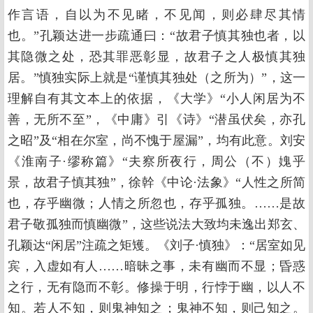
作言语，自以为不见睹，不见闻，则必肆尽其情
也。”孔颖达进一步疏通曰：“故君子慎其独也者，以
其隐微之处，恐其罪恶彰显，故君子之人极慎其独
居。”慎独实际上就是“谨慎其独处（之所为）”，这一
理解自有其文本上的依据，《大学》“小人闲居为不
善，无所不至”，《中庸》引《诗》“潜虽伏矣，亦孔
之昭”及“相在尔室，尚不愧于屋漏”，均有此意。刘安
《淮南子·缪称篇》“夫察所夜行，周公（不）媿乎
景，故君子慎其独”，徐幹《中论·法象》“人性之所简
也，存乎幽微；人情之所忽也，存乎孤独。……是故
君子敬孤独而慎幽微”，这些说法大致均未逸出郑玄、
孔颖达“闲居”注疏之矩矱。《刘子·慎独》：“居室如见
宾，入虚如有人……暗昧之事，未有幽而不显；昏惑
之行，无有隐而不彰。修操于明，行悖于幽，以人不
知。若人不知，则鬼神知之；鬼神不知，则己知之。