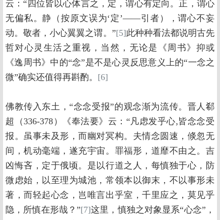
云：“四位皆以心体言之，定，谓心有定向。正，谓心
无偏私。静（按原文误为‘定’——引者），谓心不妄
动。敬者，小心翼翼之谓。”
[5]
此种种看法都说明古先
哲对心灵生活之重视，当然，无论是《周书》抑或
《逸周书》中的“念”是不是心灵反思意义上的“一念之
微”确实还值得再斟酌。
[6]
佛教传入东土，“念念受报”的观念渐为流传。晋人郗
超（336-378）《奉法要》云：“凡虑发乎心,皆念念受
报。虽事未及形，而幽对冥构。夫情念圆速，倐忽无
间，机动毫端，遂充宇宙。罪福形，道靡不由之。吉
凶悔吝，定于俄顷。是以行道之人，每慎独于心，防
微虑始，以至理为城池，常领本以御末，不以事形未
著，而轻起心念，岂唯言出乎室，千里应之，莫见乎
隐，所慎在形哉？”
[7]
这里，慎独之对象显系“心念”，