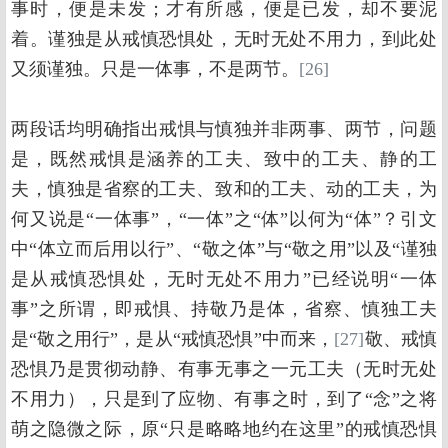
事时，便是未发；才有所感，便是已发，却不要泥
着。谨独是从戒慎恐惧处，无时无处不用力，到此处
又须谨独。只是一体事，不是两节。
[26]
两段话均明确指出戒惧与慎独并非两事、两节，问题
是，既然戒惧是涵养的工夫、致中的工夫、静的工
夫，慎独是省察的工夫、致和的工夫、动的工夫，为
何又说是“一体事”，“一体”之“体”以何为“体”？引文
中“体立而后用以行”、“敬之体”与“敬之用”以及“谨独
是从戒慎恐惧处，无时无处不用力”已经说明“一体
事”之所谓，即戒惧、持敬乃是体，省察、慎独工夫
是“敬之用行”，是从“戒慎恐惧”中而来，
[27]
敬、戒慎
恐惧乃是贯彻动静、有事无事之一元工夫（无时无处
不用力），只是到了应物、有事之时，到了“念”之将
萌之隐微之际，原“只是略略地约在这里”的戒慎恐惧