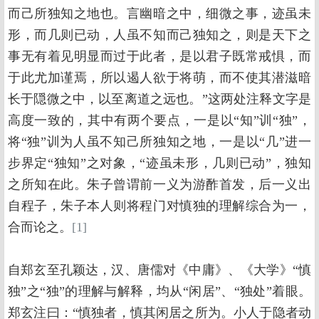
而己所独知之地也。言幽暗之中，细微之事，迹虽未
形，而几则已动，人虽不知而己独知之，则是天下之
事无有着见明显而过于此者，是以君子既常戒惧，而
于此尤加谨焉，所以遏人欲于将萌，而不使其潜滋暗
长于隠微之中，以至离道之远也。”这两处注释文字是
高度一致的，其中有两个要点，一是以“知”训“独”，
将“独”训为人虽不知己所独知之地，一是以“几”进一
步界定“独知”之对象，“迹虽未形，几则已动”，独知
之所知在此。朱子曾谓前一义为游酢首发，后一义出
自程子，朱子本人则将程门对慎独的理解综合为一，
合而论之。
[1]
自郑玄至孔颖达，汉、唐儒对《中庸》、《大学》“慎
独”之“独”的理解与解释，均从“闲居”、“独处”着眼。
郑玄注曰：“慎独者，慎其闲居之所为。小人于隐者动