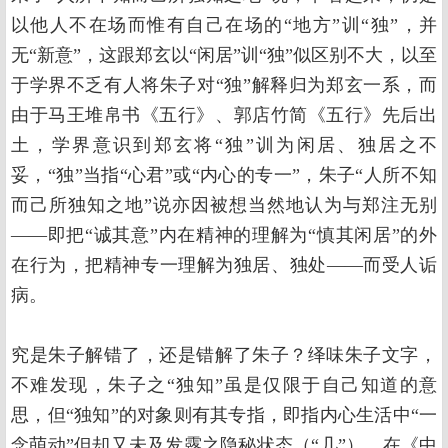
以他人不在场而惟有自己在场的“地方”训“独”，并
无“新意”，这跟郑玄以“闲居”训“独”似区别不大，以至
于学界不乏有人将朱子对“独”解释归为郑玄一系，而
由于马王堆帛书《五行》、郭店竹简《五行》先后出
土，学界意识到郑玄将“独”训为闲居、独居之不
妥，“独”当指“心君”或“内心的专一”，朱子“人所不知
而己所独知之地”说亦因被想当然地认为与郑注无别
——即把“诚其意”内在精神的理解为“慎其闲居”的外
在行为，把精神专一理解为独居、独处——而受人诟
病。
究是朱子解错了，还是错解了朱子？绎味朱子文字，
不难发现，朱子之“独知”虽是仅限于自己知道的意
思，但“独知”的对象则有其专指，即指内心生活中“一
念萌动”但却又未及发露之隐秘状态（“几”），在《中