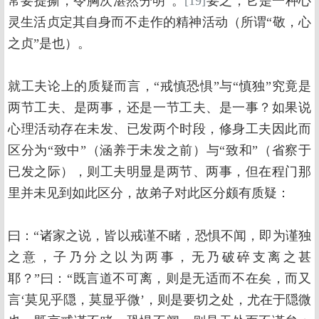
常要提撕，令胸次湛然分明”。
[19]
要之，它是一种心
灵生活贞定其自身而不走作的精神活动（所谓“敬，心
之贞”是也）。
就工夫论上的质疑而言，“戒慎恐惧”与“慎独”究竟是
两节工夫、是两事，还是一节工夫、是一事？如果说
心理活动存在未发、已发两个时段，修身工夫因此而
区分为“致中”（涵养于未发之前）与“致和”（省察于
已发之际），则工夫明显是两节、两事，但在程门那
里并未见到如此区分，故弟子对此区分颇有质疑：
曰：“诸家之说，皆以戒谨不睹，恐惧不闻，即为谨独
之意，子乃分之以为两事，无乃破碎支离之甚
耶？”曰：“既言道不可离，则是无适而不在矣，而又
言‘莫见乎隠，莫显乎微’，则是要切之处，尤在于隠微