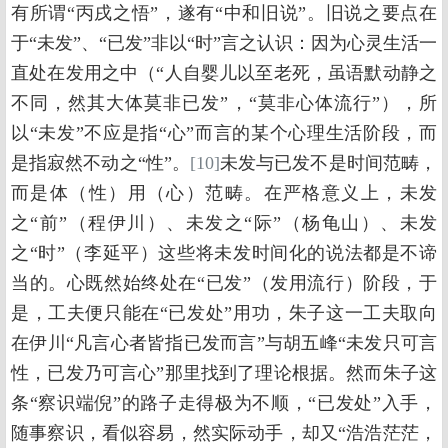
有所谓“丙戌之悟”，遂有“中和旧说”。旧说之要点在
于“未发”、“已发”非以“时”言之认识：因为心灵生活一
直处在发用之中（“人自婴儿以至老死，虽语默动静之
不同，然其大体莫非已发”，“莫非心体流行”），所
以“未发”不应是指“心”而言的某个心理生活阶段，而
是指寂然不动之“性”。
[10]
未发与已发不是时间范畴，
而是体（性）用（心）范畴。在严格意义上，未发
之“前”（程伊川）、未发之“际”（杨龟山）、未发
之“时”（李延平）这些将未发时间化的说法都是不谛
当的。心既然始终处在“已发”（发用流行）阶段，于
是，工夫便只能在“已发处”用功，朱子这一工夫取向
在伊川“凡言心者皆指已发而言”与胡五峰“未发只可言
性，已发乃可言心”那里找到了理论根据。然而朱子这
条“察识端倪”的路子走得极为不顺，“已发处”入手，
随事察识，看似容易，然实际动手，却又“浩浩茫茫，