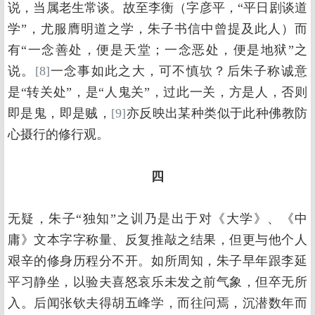
说，当属老生常谈。故至李衡（字彦平，“平日剧谈道
学”，尤服膺明道之学，朱子书信中曾提及此人）而
有“一念善处，便是天堂；一念恶处，便是地狱”之
说。
[8]
一念事如此之大，可不慎欤？后朱子称诚意
是“转关处”，是“人鬼关”，过此一关，方是人，否则
即是鬼，即是贼，
[9]
亦反映出某种类似于此种佛教防
心摄行的修行观。
四
无疑，朱子“独知”之训乃是出于对《大学》、《中
庸》文本字字称量、反复推敲之结果，但更与他个人
艰辛的修身历程分不开。如所周知，朱子早年跟李延
平习静坐，以验夫喜怒哀乐未发之前气象，但卒无所
入。后闻张钦夫得胡五峰学，而往问焉，沉潜数年而