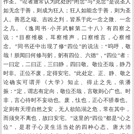
作圣。”论者通常认为此处的“罔念”与“克念”是说圣人
如无念于善，则成为狂人；狂人如能念于善，则为圣
人。善恶之端、吉凶之判，皆系于此一念之微、一念
之几。《逸周书·小开武解第二十八》有四察之
说：“目察维极，耳察维声，口察维言，心察维
念。”同书还中出现了修“四位”的说法：“呜呼，敬
哉！朕闻曰何修与躬，躬有四位、六德”，“四位”者：
一曰定，二曰正，三曰静，四曰敬。敬位丕哉，静乃
时非。正位不废，定得安宅。”此处定、正、静、敬之
论确实可谓开《大学》知止、得止之先，依潘
振：“定，谓志有定向，敬位丕哉，言敬则心广也。时
非，言心待时不妄动也。废，忲也，正心不骄泰也。
定则有天理自然之安，无人欲陷溺之危，常在其中，
而须臾不离也，故曰安宅。”这里的“四位”都是“心之
位”，是君子心灵生活当处的四种心态。唐大沛