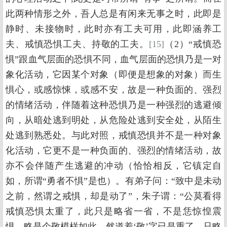
此两种情形之外，吾人总是有闲来无事之时，此即是
静时、未接物时，此时亦有工夫可用，此即涵养工
夫、戒慎恐惧工夫、持敬的工夫。
[15]
（2）“戒慎恐
惧”跟血气层面的恐惧不同，血气层面的恐惧乃是一对
象化活动，它因某个对象（即便是想象的对象）而生
惧心，或感惊悚，或感不安，故是一种负面的、强烈
的情绪活动，伴随着这种恐惧乃是一种强烈的逃避倾
向，从暗处逃到明处，从危险处逃到安全处，从陌生
处逃到熟悉处。与此对照，戒慎恐惧并不是一种对象
化活动，它更不是一种负面的、强烈的情绪活动，故
亦不会伴随产生逃避的冲动（恰恰相反，它镇定自
如，所谓“勇者不惧”是也）。有弟子问：“致中是未动
之前，然谓之戒惧，却是动了”，朱子谓：“公莫看得
戒慎恐惧太重了，此只是略省一省，不是恁惊惶震
惧，略是个敬模样如此。然道着‘敬’字已是重了。只略