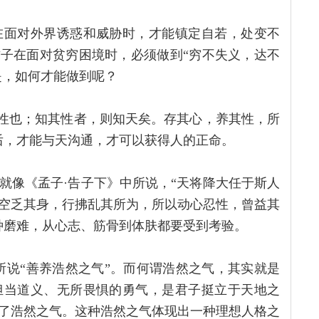
在面对外界诱惑和威胁时，才能镇定自若，处变不
君子在面对贫穷困境时，必须做到“穷不失义，达不
是，如何才能做到呢？
其性也；知其性者，则知天矣。存其心，养其性，所
后，才能与天沟通，才可以获得人的正命。
就像《孟子·告子下》中所说，“天将降大任于斯人
空乏其身，行拂乱其所为，所以动心忍性，曾益其
种磨难，从心志、筋骨到体肤都要受到考验。
所说“善养浩然之气”。而何谓浩然之气，其实就是
担当道义、无所畏惧的勇气，是君子挺立于天地之
了浩然之气。这种浩然之气体现出一种理想人格之