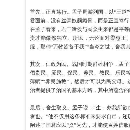
首先，正直笃行。孟子周游列国，以“王道”
君面前，没有丝毫奴颜媚骨，而是正直笃行
在孟子看来，君王诸侯与民众生来都是平等
贵才能傲然独立。所以，无论面对梁惠王
服，那种“万物皆备于我”“当今之世，舍我
其次，仁政为民。战国时期群雄相争，孟子
倡贵民、爱民、保民、养民、教民、乐民等民
薄赋”“养民施教”，然后才可以为民父母
治者提供了治国的基本方略，其中所蕴含的
最后，舍生取义。孟子说：“生，亦我所欲
者也。”他不仅用这条标准来要求自己，还
阐述了国君应以“义”为先，才能使百姓信