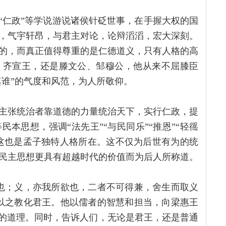
“仁政”等学说游说诸侯针砭世事，在手握大权的国
，气宇轩昂，与君主对论，论辩滔滔，宏大深刻。
的，而真正值得尊重的是仁德道义，只有人格的高
、齐宣王，还是滕文公、邹穆公，他从来不屈膝臣
其谁”的气度和风范，为人所敬仰。
主张统治者靠道德的力量统治天下，实行仁政，提
本思想，强调“法先王”“与民同乐”“推恩”“轻徭
。这也是孟子独特人格所在。这不仅为后世有为的统
民主思想更具有超越时代的价值而为后人所称道。
也；义，亦我所欲也，二者不可得兼，舍生而取义
以之教化君王。他以儒者的智慧和担当，向梁惠王
服的道理。同时，告诉人们，无论是君王，还是普通