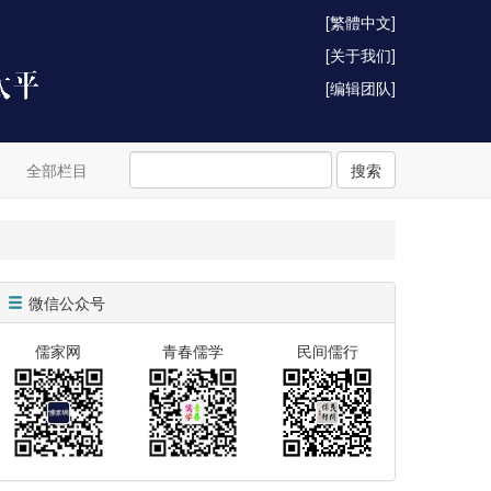
[繁體中文]
[关于我们]
[编辑团队]
全部栏目
搜索
微信公众号
儒家网
青春儒学
民间儒行