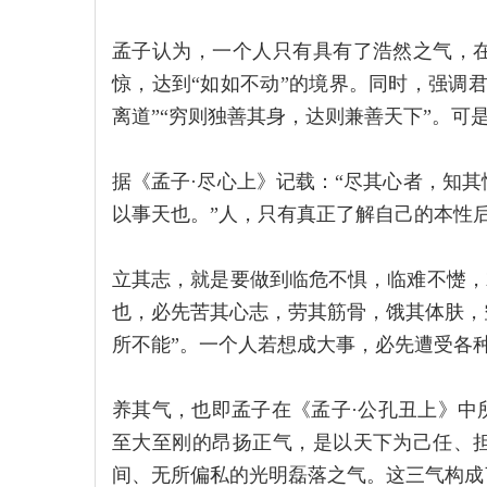
孟子认为，一个人只有具有了浩然之气，
惊，达到“如如不动”的境界。同时，强调
离道”“穷则独善其身，达则兼善天下”。可
据《孟子·尽心上》记载：“尽其心者，知
以事天也。”人，只有真正了解自己的本性
立其志，就是要做到临危不惧，临难不憷，
也，必先苦其心志，劳其筋骨，饿其体肤，
所不能”。一个人若想成大事，必先遭受各
养其气，也即孟子在《孟子·公孔丑上》中
至大至刚的昂扬正气，是以天下为己任、
间、无所偏私的光明磊落之气。这三气构成