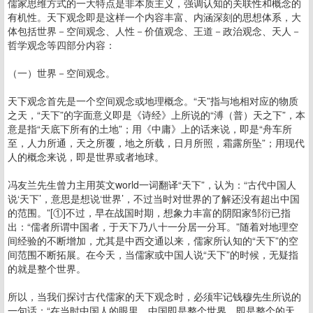
儒家思维方式的一大特点是非本质主义，强调认知的关联性和概念的
有机性。天下观念即是这样一个内容丰富、内涵深刻的思想体系，大
体包括世界－空间观念、人性－价值观念、王道－政治观念、天人－
哲学观念等四部分内容：
（一）世界－空间观念。
天下观念首先是一个空间观念或地理概念。“天”指与地相对应的物质
之天，“天下”的字面意义即是《诗经》上所说的“溥（普）天之下”，本
意是指“天底下所有的土地”；用《中庸》上的话来说，即是“舟车所
至，人力所通，天之所覆，地之所载，日月所照，霜露所坠”；用现代
人的概念来说，即是世界或者地球。
冯友兰先生曾力主用英文world一词翻译“天下”，认为：“古代中国人
说‘天下’，意思是想说‘世界’，不过当时对世界的了解还没有超出中国
的范围。”[①]不过，早在战国时期，想象力丰富的阴阳家邹衍已指
出：“儒者所谓中国者，于天下乃八十一分居一分耳。”随着对地理空
间经验的不断增加，尤其是中西交通以来，儒家所认知的“天下”的空
间范围不断拓展。在今天，当儒家或中国人说“天下”的时候，无疑指
的就是整个世界。
所以，当我们探讨古代儒家的天下观念时，必须牢记钱穆先生所说的
一句话：“在当时中国人的眼里，中国即是整个世界，即是整个的天