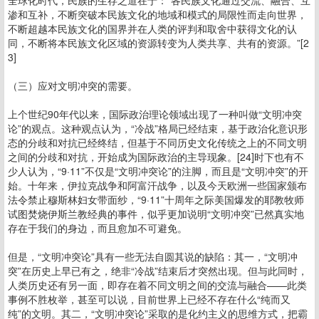
全球化时代，民族的生存之道在于：“各民族文化通过交流、融合、互
渗和互补，不断突破本民族文化的地域和模式的局限性而走向世界，
不断超越本民族文化的国界并在人类的评判和取舍中获得文化的认
同，不断将本民族文化区域的资源转变为人类共享、共有的资源。”[2
3]
（三）应对文明冲突的需要。
上个世纪90年代以来，国际政治理论领域出现了一种叫做“文明冲突
论”的观点。这种观点认为，“冷战”格局已经结束，基于政治化意识形
态的分歧和对抗已经终结，但基于不同历史文化传统之上的不同文明
之间的分歧和对抗，开始成为国际政治的主导现象。[24]时下也有不
少人认为，“9·11”不仅是“文明冲突论”的注脚，而且是“文明冲突”的开
始。十年来，伊拉克战争和阿富汗战争，以及今天欧洲一些国家颁布
法令禁止穆斯林妇女带面纱，“9·11”十周年之际美国爆发的耶教牧师
试图焚烧伊斯兰教经典的事件，似乎更加说明“文明冲突”已然真实地
存在于我们的身边，而且愈加不可避免。
但是，“文明冲突论”具有一些无法自圆其说的缺陷：其一，“文明冲
突”在历史上早已有之，绝非“冷战”结束后才突然出现。但与此同时，
人类历史还有另一面，即存在着不同文明之间的交流与融合——此类
事例不胜枚举，甚至可以说，目前世界上已经不存在什么“纯而又
纯”的文明。其二，“文明冲突论”采取的是化约主义的思维方式，把霸