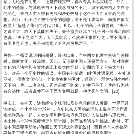
念，无论是在历史上，还是在现实中，都没有真正地实现过。然而，
此中的遗憾，与其说来自天下观念自身的不足，毋宁说来自人类自身
的弱点，来自人类不曾有勇气和决心投身于这个伟大而又崇高的理
想。因为，孔子乃至整个儒家的思想，绝不是迂腐落后，而是在很大
程度上“超越了我们的时代”[19]。所以，孔子的高足子贡曾说：“夫子
之道至大，故天下莫能容夫子，夫子盍少贬焉？”孔子另一位高足颜回
也说：“夫子之道至大，天下莫能容；虽然夫子推而行之，世不我用，
有国者之丑也，夫子何病焉？不容然后见君子。”
另外一个需要说明的问题是，近代以来，当中西文化发生交锋与碰撞
时，儒家文化一败涂地。因此，无论是中国人还是西方人，都对儒家
文化的合法性和有效性表现出极大的怀疑，进而给予了它极大的打
击。这是一个历史性的错误。中国有句俗话，叫“秀才遇见兵，有礼说
不清。”儒家文化恰似一个文质彬彬的秀才，遇到了一群凭恃强力横行
天下的士兵。二者交锋，秀才是败下阵来，但并不等于士兵的行为就
有合法性，或者说并不等于西方文明就是一种优秀的文明。[20]
事实上，在今天，随着经济全球化以及信息化的深入发展，世界已经
浓缩成一个小小的“地球村”，有史以来人类的命运从未像今天这样紧
密地联系在一起，人类文明和世界秩序也开始进入传统性与现代性、
本土性与全球性深度博奕的新时期，并面临着诸多的挑战。此时，不
仅中国需要重新唤起和回归天下观念的意识[21]，而且整个人类都需
要将天下观念视为一种可资化解文明深度危机的思想资源之一。