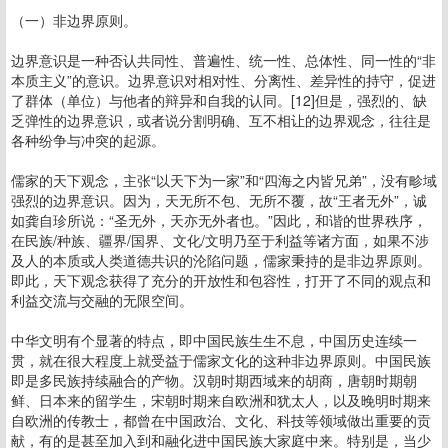
（一）非边界原则。
边界意识是一种否认共同性、普遍性、统一性、总体性、同一性的“非
本质主义”的意识。边界意识对相对性、分离性、差异性的持守，促进
了群体（单位）与他者的辩异和自我的认同。[12]但是，强烈的、缺
乏弹性的边界意识，或者说分割明确、互不相让的边界观念，往往是
各种纷争与冲突的起源。
儒家的天下观念，主张“以天下为一家”和“四海之内皆兄弟”，没有畛域
强烈的边界意识。因为，天无所不包、无所不覆，故“王者无外”，诚
如龚自珍所说：“圣无外，天亦无外者也。”因此，和谐的世界秩序，
在民族/种族、疆界/国界、文化/文明乃至于利益等诸方面，如果不涉
及人的本质或人类道德共识的沦陷问题，儒家秉持的是非边界原则。
即此，天下观念获得了充分的开放性和包容性，打开了不同的观点和
利益交流与交融的无限空间。
中华文明有个显著的特点，即中国民族生生不息，中国历史连续一
贯，就在很大程度上就受益于儒家文化的这种非边界原则。中国民族
即是多民族持续融合的产物。汉朝时期西域来的胡商，唐朝时期朝
鲜、日本来的留学生，宋朝时期来自欧洲和犹太人，以及晚明时期来
自欧洲的传教士，都曾在中国政治、文化、科技等领域做出重要的贡
献，有的是甚至加入到和融化进中国民族大家庭中来。特别是，当少