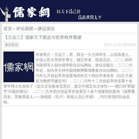
首页
›
评论观察
›
谏议策论
【王达三】儒家天下观念与世界秩序重建
谏议策论
2010-11-21 08:00:00
作者简介：王达三，男，西元一九七四年生，山东高唐人。
中国人民大学哲学博士。独立学者，现居北京。二〇〇四年
与陈明等人创办儒学联合论坛网站，曾任总版主；二〇〇六
年起，创办并主持中国儒教网暨儒教复兴论坛网站。二〇〇
六年九月份起草并连署海内外五十四位学者发布《以孔子诞
辰为教师节建议书》，二〇〇六年十二月份起草并连署十名
青年博士生发布了《走出文化集体无意识，挺立中国文化主体性——我们对“耶诞
节”问题的看法》，二〇〇九年四月份起草并连署五十多个儒家组织发布《须尊重
历史，宜敬畏圣人——致电影《孔子》剧组人员公开函》，均引发强烈社会反
响。