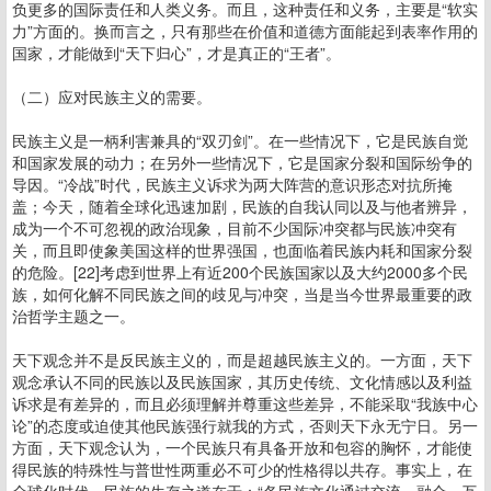
负更多的国际责任和人类义务。而且，这种责任和义务，主要是“软实
力”方面的。换而言之，只有那些在价值和道德方面能起到表率作用的
国家，才能做到“天下归心”，才是真正的“王者”。
（二）应对民族主义的需要。
民族主义是一柄利害兼具的“双刃剑”。在一些情况下，它是民族自觉
和国家发展的动力；在另外一些情况下，它是国家分裂和国际纷争的
导因。“冷战”时代，民族主义诉求为两大阵营的意识形态对抗所掩
盖；今天，随着全球化迅速加剧，民族的自我认同以及与他者辨异，
成为一个不可忽视的政治现象，目前不少国际冲突都与民族冲突有
关，而且即使象美国这样的世界强国，也面临着民族内耗和国家分裂
的危险。[22]考虑到世界上有近200个民族国家以及大约2000多个民
族，如何化解不同民族之间的歧见与冲突，当是当今世界最重要的政
治哲学主题之一。
天下观念并不是反民族主义的，而是超越民族主义的。一方面，天下
观念承认不同的民族以及民族国家，其历史传统、文化情感以及利益
诉求是有差异的，而且必须理解并尊重这些差异，不能采取“我族中心
论”的态度或迫使其他民族强行就我的方式，否则天下永无宁日。另一
方面，天下观念认为，一个民族只有具备开放和包容的胸怀，才能使
得民族的特殊性与普世性两重必不可少的性格得以共存。事实上，在