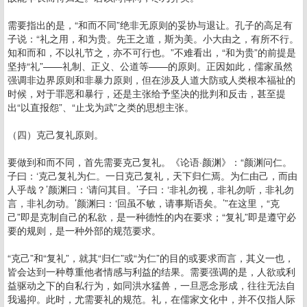
需要指出的是，“和而不同”绝非无原则的妥协与退让。孔子的高足有
子说：“礼之用，和为贵。先王之道，斯为美。小大由之，有所不行。
知和而和，不以礼节之，亦不可行也。”不难看出，“和为贵”的前提是
坚持“礼”——礼制、正义、公道等——的原则。正因如此，儒家虽然
强调非边界原则和非暴力原则，但在涉及人道大防或人类根本福祉的
时候，对于罪恶和暴行，还是主张给予坚决的批判和反击，甚至提
出“以直报怨”、“止戈为武”之类的思想主张。
（四）克己复礼原则。
要做到和而不同，首先需要克己复礼。《论语·颜渊》：“颜渊问仁。
子曰：‘克己复礼为仁。一日克己复礼，天下归仁焉。为仁由己，而由
人乎哉？’颜渊曰：‘请问其目。’子曰：‘非礼勿视，非礼勿听，非礼勿
言，非礼勿动。’颜渊曰：‘回虽不敏，请事斯语矣。’”在这里，“克
己”即是克制自己的私欲，是一种德性的内在要求；“复礼”即是遵守必
要的规则，是一种外部的规范要求。
“克己”和“复礼”，就其“归仁”或“为仁”的目的或要求而言，其义一也，
皆会达到一种尊重他者情感与利益的结果。需要强调的是，人欲或利
益驱动之下的自私行为，如同洪水猛兽，一旦恶念形成，往往无法自
我遏抑。此时，尤需要礼的规范。礼，在儒家文化中，并不仅指人际