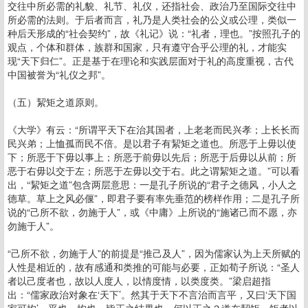
交往中所必需的礼貌、礼节、礼仪，还指社会、政治乃至国际交往中
所必需的法则。于后者而言，礼乃是人类社会的公义或公理，类似一
种后天形成的“社会契约”，故《礼记》说：“礼者，理也。”按照孔子的
观点，个体和群体，族群和国家，只有遵守合乎公理的礼，才能实
现“天下归仁”。正是基于在理论和实践层面对于礼的高度重视，古代
中国被誉为“礼仪之邦”。
（五）絜矩之道原则。
《大学》有云：“所谓平天下在治其国者，上老老而民兴孝；上长长而
民兴弟；上恤孤而民不倍。是以君子有絜矩之道也。所恶于上毋以使
下；所恶于下毋以事上；所恶于前毋以先后；所恶于后毋以从前；所
恶于右毋以交于左；所恶于左毋以交于右。此之谓絜矩之道。”可以看
出，“絜矩之道”包含两层意思：一是孔子所说的“君子之德风，小人之
德草。草上之风必偃”，即君子要有率先垂范的榜样作用；二是孔子所
说的“己所不欲，勿施于人”，或《中庸》上所说的“施诸己而不愿，亦
勿施于人”。
“己所不欲，勿施于人”的前提是“推己及人”，因为儒家认为上天所赋的
人性是相近的，故有感通和类推的可能与必要，正如荀子所说：“圣人
者以己度者也，故以人度人，以情度情，以类度类。”梁启超指
出：“儒家政治对象在‘天下’。然其于天下不言治而言平，又曰‘天下国