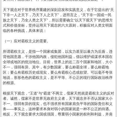
天下观念对于世界秩序重建的深刻启发和实践意义，在于它提出的“天
下非一人之天下，乃天下人之天下”，进而言之，“天下非一国或一民
族之天下，乃全人类之天下”，所以需要确立“以天下观天下”的思维方
式和价值坐标，坚持运用天下观念的六大原则，积极应对人类文明面
临的各种挑战，具体来说：
（一）应对霸权主义的需要。
所谓霸权主义，是指一个国家或集团，以实力甚至以暴力为后盾，违
背他国意愿，干涉他国内政，侵犯他国利益，借以维护或谋求本国在
全球或地区的统治地位。目前，世界上的近二百个国家和地区，大小
不一，强弱有异。其中，有少数国家，要么称霸全球，要么称霸地
区；要么有霸权历史或现实，要么有霸权心态或欲望。可以毫不夸张
地说，形形色色的霸权主义，是不平等、不公正的现行国际政治秩序
的根源。
根据天下观念，“王道”与“霸道”不两立，儒家天然就是霸权主义的反对
者。诚然，儒家不是世界无政府主义者，天下观念并不否认国家大小
不一、强弱有异的现实，也不强求所有国家肩负平等的国际责任和义
务——事实上，这种要求本身对弱小的国家就是一种不公正的待遇。
相反，天下观念要求大国或强国，尊重弱小国家的权利和利益，并肩