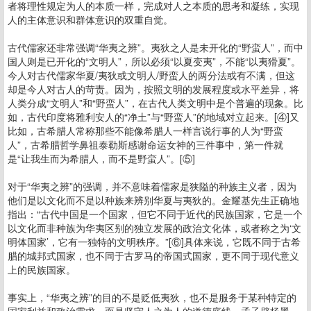
者将理性规定为人的本质一样，完成对人之本质的思考和凝练，实现
人的主体意识和群体意识的双重自觉。
古代儒家还非常强调“华夷之辨”。夷狄之人是未开化的“野蛮人”，而中
国人则是已开化的“文明人”，所以必须“以夏变夷”，不能“以夷猾夏”。
今人对古代儒家华夏/夷狄或文明人/野蛮人的两分法或有不满，但这
却是今人对古人的苛责。因为，按照文明的发展程度或水平差异，将
人类分成“文明人”和“野蛮人”，在古代人类文明中是个普遍的现象。比
如，古代印度将雅利安人的“净土”与“野蛮人”的地域对立起来。[④]又
比如，古希腊人常称那些不能像希腊人一样言说行事的人为“野蛮
人”，古希腊哲学鼻祖泰勒斯感谢命运女神的三件事中，第一件就
是“让我生而为希腊人，而不是野蛮人”。[⑤]
对于“华夷之辨”的强调，并不意味着儒家是狭隘的种族主义者，因为
他们是以文化而不是以种族来辨别华夏与夷狄的。金耀基先生正确地
指出：“古代中国是一个国家，但它不同于近代的民族国家，它是一个
以文化而非种族为华夷区别的独立发展的政治文化体，或者称之为‘文
明体国家’，它有一独特的文明秩序。”[⑥]具体来说，它既不同于古希
腊的城邦式国家，也不同于古罗马的帝国式国家，更不同于现代意义
上的民族国家。
事实上，“华夷之辨”的目的不是贬低夷狄，也不是服务于某种特定的