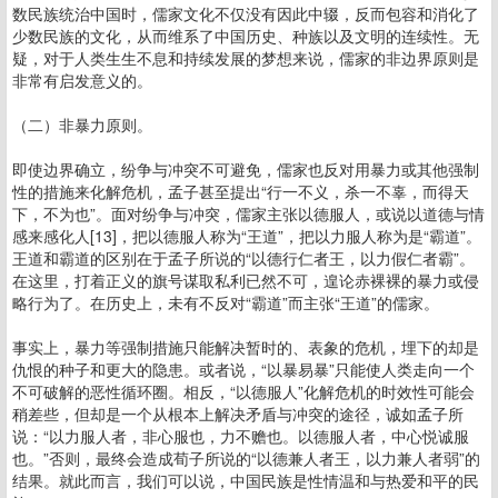
数民族统治中国时，儒家文化不仅没有因此中辍，反而包容和消化了
少数民族的文化，从而维系了中国历史、种族以及文明的连续性。无
疑，对于人类生生不息和持续发展的梦想来说，儒家的非边界原则是
非常有启发意义的。
（二）非暴力原则。
即使边界确立，纷争与冲突不可避免，儒家也反对用暴力或其他强制
性的措施来化解危机，孟子甚至提出“行一不义，杀一不辜，而得天
下，不为也”。面对纷争与冲突，儒家主张以德服人，或说以道德与情
感来感化人[13]，把以德服人称为“王道”，把以力服人称为是“霸道”。
王道和霸道的区别在于孟子所说的“以德行仁者王，以力假仁者霸”。
在这里，打着正义的旗号谋取私利已然不可，遑论赤裸裸的暴力或侵
略行为了。在历史上，未有不反对“霸道”而主张“王道”的儒家。
事实上，暴力等强制措施只能解决暂时的、表象的危机，埋下的却是
仇恨的种子和更大的隐患。或者说，“以暴易暴”只能使人类走向一个
不可破解的恶性循环圈。相反，“以德服人”化解危机的时效性可能会
稍差些，但却是一个从根本上解决矛盾与冲突的途径，诚如孟子所
说：“以力服人者，非心服也，力不赡也。以德服人者，中心悦诚服
也。”否则，最终会造成荀子所说的“以德兼人者王，以力兼人者弱”的
结果。就此而言，我们可以说，中国民族是性情温和与热爱和平的民