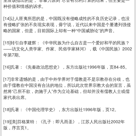
里应该指出的是，“非暴力原则”尽管有功利计算的结果，但主要是一
种价值和情感的诉求。
[14]让人匪夷所思的是，中国既没有侵略成性的不良历史记录，也没
有侵略扩张的不良现实表现，毋宁说，近代以来中国是个屡遭列强侵
略的国家，但是，目前国际上却有一种“中国威胁论”的声音。
[15]转引自李建辉：《中华民族为什么自古是一个爱好和平的民族？
——访文化人类学家、作家、民俗学家林河》，载《中国民族》2002
年第7期。
[16]氏著：《先秦政治思想史》，东方出版社1996年版，页84-85。
[17]非常遗憾的是，由于中外学界对于儒教是不是宗教存在分歧，也
由于儒教在中国没有合法的地位，所以此次世界宗教大会的宣言，虽
然将“己所不欲，勿施于人”作为立论基础，但却并没有儒教人士或儒
家代表出席。
[18]氏著：《中国伦理学史》，东方出版社1996年版，页12。
[19][美]芬格莱特：《孔子：即凡而圣》，江苏人民出版社2002年
版，序言页1。