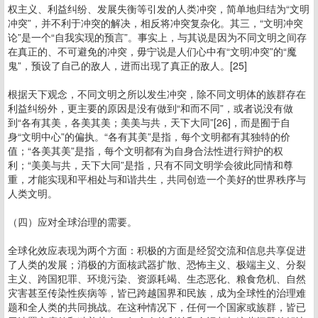
权主义、利益纠纷、发展失衡等引发的人类冲突，简单地归结为“文明
冲突”，并不利于冲突的解决，相反将冲突复杂化。其三，“文明冲突
论”是一个“自我实现的预言”。事实上，与其说是因为不同文明之间存
在真正的、不可避免的冲突，毋宁说是人们心中有“文明冲突”的“魔
鬼”，预设了自己的敌人，进而出现了真正的敌人。[25]
根据天下观念，不同文明之所以发生冲突，除不同文明体的族群存在
利益纠纷外，更主要的原因是没有做到“和而不同”，或者说没有做
到“各有其美，各美其美；美美与共，天下大同”[26]，而是囿于自
身“文明中心”的偏执。“各有其美”是指，每个文明都有其独特的价
值；“各美其美”是指，每个文明都有为自身合法性进行辩护的权
利；“美美与共，天下大同”是指，只有不同文明学会彼此同情和尊
重，才能实现和平相处与和谐共生，共同创造一个美好的世界秩序与
人类文明。
（四）应对全球治理的需要。
全球化效应表现为两个方面：积极的方面是经贸交流和信息共享促进
了人类的发展；消极的方面核武器扩散、恐怖主义、极端主义、分裂
主义、跨国犯罪、环境污染、资源耗竭、生态恶化、粮食危机、自然
灾害甚至传染性疾病等，皆已跨越国界和民族，成为全球性的治理难
题和全人类的共同挑战。在这种情况下，任何一个国家或族群，皆已