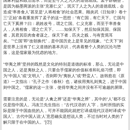
国家利益和政治需求，而是坚守人之为人的道德底线。孟子辟杨墨，
是因为杨墨两派的主张“充塞仁义”，泯灭了人之为人的道德底线，会
造成“率兽食人”甚至是“人将相食”的社会恶果。顾炎武《日知录》卷十
三“正始”条着重发挥了孟子的这一思想：“有亡国，有亡天下。亡国与
亡天下奚辨？曰：易姓改号，谓之亡国。仁义充塞，而至于率兽食
人，人将相食，谓之亡天下。……知保天下，然后知保其国。保国
者，其君其臣肉食者谋之。保天下者，匹夫之贱，与有责焉耳
矣。”“亡国”即“改朝换代”，是中国历史上是常见的现象。“亡天下”则
是世界上没有了仁义道德的基本共识，代表着整个人类的沉沦与堕
落，这是儒家最为忧虑的地方。
“华夷之辨”坚持的既然是文化的特别是道德的标准，那么，无论是中
国之人，还是夷狄之人，只要合乎儒家的价值标准和礼俗习惯，即
为“中国人”或“文明人”，否则即为“夷狄人”或“野蛮人”。故韩愈在《原
道》一文指出：“孔子之作《春秋》也，诸侯用夷礼则夷之，进于中国
则中国之。”儒家的这一主张，使得华夷之间并没有不可逾越的屏障。
需要注意的是，无论是“人禽之辨”还是“华夷之辨”，其中的“人”都不仅
仅是指中国人。冯友兰先生指出：“古代汉语的‘人’字，当时所指的实
际是限于中国血统的人，可并不能因此就把它译成现代汉语时译成‘中
国人’。古代中国人说‘人’意思确实是想说人类，不过当时对人类的了
解只限于在中国的人。”[⑦]