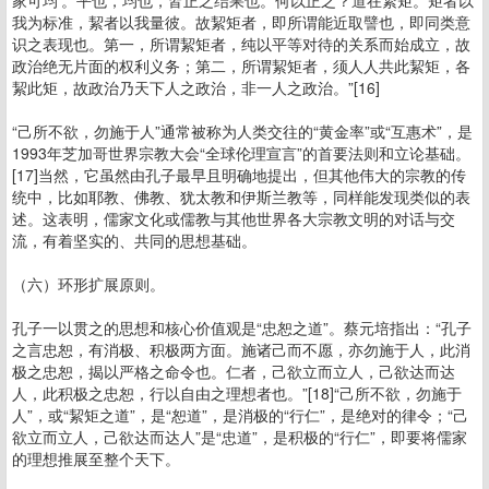
家可均’。平也，均也，皆正之结果也。何以正之？道在絜矩。矩者以
我为标准，絜者以我量彼。故絜矩者，即所谓能近取譬也，即同类意
识之表现也。第一，所谓絜矩者，纯以平等对待的关系而始成立，故
政治绝无片面的权利义务；第二，所谓絜矩者，须人人共此絜矩，各
絜此矩，故政治乃天下人之政治，非一人之政治。”[16]
“己所不欲，勿施于人”通常被称为人类交往的“黄金率”或“互惠术”，是
1993年芝加哥世界宗教大会“全球伦理宣言”的首要法则和立论基础。
[17]当然，它虽然由孔子最早且明确地提出，但其他伟大的宗教的传
统中，比如耶教、佛教、犹太教和伊斯兰教等，同样能发现类似的表
述。这表明，儒家文化或儒教与其他世界各大宗教文明的对话与交
流，有着坚实的、共同的思想基础。
（六）环形扩展原则。
孔子一以贯之的思想和核心价值观是“忠恕之道”。蔡元培指出：“孔子
之言忠恕，有消极、积极两方面。施诸己而不愿，亦勿施于人，此消
极之忠恕，揭以严格之命令也。仁者，己欲立而立人，己欲达而达
人，此积极之忠恕，行以自由之理想者也。”[18]“己所不欲，勿施于
人”，或“絜矩之道”，是“恕道”，是消极的“行仁”，是绝对的律令；“己
欲立而立人，己欲达而达人”是“忠道”，是积极的“行仁”，即要将儒家
的理想推展至整个天下。