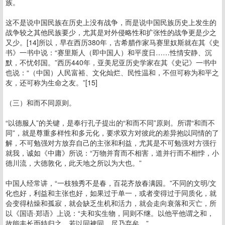
族。
这不是说中国民族在历史上没有战争，而是说中国民族历史上发生的
战争较之其他民族要少，尤其是对外侵略性和扩张性的战争更是少之
又少。[14]所以，早在西历380年，古希腊作家马赛里奴斯就在其《史
书》一书中说：“赛里斯人（即中国人）和平度日……性情安静、沉
默，不忧邻国。”西历440年，亚美尼亚历史学家在其《史记》一书中
也说：“（中国）人民富裕、文化灿烂、民性温和，不但可称为和平之
友，还可称为生命之友。”[15]
（三）和而不同原则。
“以德服人”的关键，是奉行孔子提出的“和而不同”原则。所谓“和而不
同”，就是尊重多样性和多元化，要求双方对彼此的差异抱以同情的了
解，不可勉强对方放弃自己的主张和利益，尤其是不可勉强对方强行
就我，诚如《中庸》所说：“万物并育而不相害，道并行而不相悖，小
德川流，大德敦化，此天地之所以为大也。”
中国人经常讲，“一枝独秀不是春，百花齐放春满园。”不同的文明/文
化也好，利益和主张也好，如果过于单一，或者变得过于同质化，就
会变得枯燥和孤寂，就会缺乏生机和活力，就会走向衰落和灭亡，所
以《国语·郑语》上说：“夫和实生物，同则不继。以他平他谓之和，
故能丰长而特归之。若以同裨同，尽乃弃矣。”