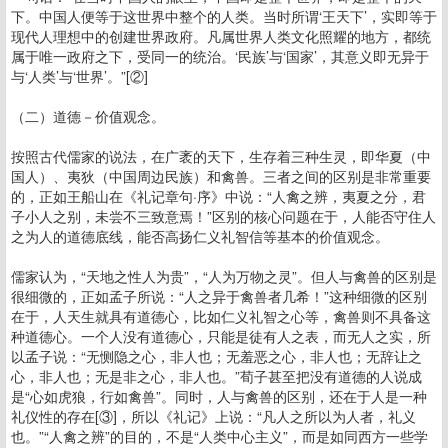
下。中国人便等于这世界中整个的人类。当时所谓‘王天下’，实即等于
现代人理想中的创建世界政府。凡属世界人类文化照耀的地方，都统
属于唯一政府之下，受同一的统治。‘民族’与‘国家’，其意义即无异于
与‘人类’与‘世界’。”[②]
（二）道德－价值观念。
按照古代儒家的说法，在广袤的天下，生存着三种生灵，即华夏（中
国人）、夷狄（中国周边民族）和禽兽。三者之间的区别是非常重要
的，正如王船山在《礼记章句·序》中说：“人禽之辨，夷夏之分，君
子小人之别，未尝不三致意焉！”区别的核心问题在于，人能否守住人
之为人的道德底线，能否高扬仁义礼智信等基本的价值观念。
儒家认为，“天地之性人为贵”，“人为万物之灵”。但人与禽兽的区别是
很细微的，正如孟子所说：“人之异于禽兽者几希！”这种细微的区别
在于，人天生就具有道德心，比如仁义礼智之心等，禽兽则不具备这
种道德心。一个人没有道德心，只能是徒有人之表，而无人之实，所
以孟子说：“无恻隐之心，非人也；无羞恶之心，非人也；无辞让之
心，非人也；无是非之心，非人也。”荀子甚至把没有道德的人说成
是“心如虎狼，行如禽兽”。同时，人与禽兽的区别，还在于人是一种
礼仪性的存在[③]，所以《礼记》上说：“凡人之所以为人者，礼义
也。”“人禽之辨”的目的，不是“人类中心主义”，而是如同西方一些学