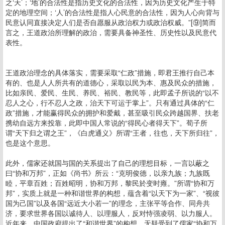
之‘天’；‘地’的合法性是指历史文化的合法性，因为历史文化产生于特
定的地理空间；‘人’的合法性是指人心民意的合法性，因为人心向背与
民意认同直接决定人们是否自愿服从政治权力或政治权威。”[⑨]简而
言之，王道政治所理解的政治，需要具备神圣性、历史性以及民意代
表性。
王道政治理念的具体落实，需要采取“仁政”措施，即君王推行自己本
有的、也是人人所共有的道德心，采取以民为本、惠及民众的措施，
比如亲民、爱民、生民、养民、裕民、教民等，此即孟子所说的“以不
忍人之心，行不忍人之政，治天下可运于掌上”。只有通过具体的“仁
政”措施，才能赢得民众的拥护和爱戴，甚至吸引民众跨越国界、扶老
携幼自远方来投靠，此即中国人常说的“得民心者得天下”。荀子所
谓“天下归之谓之王”，《白虎通义》所谓“王者，往也，天下所归往”，
也是这个意思。
此外，儒家还就国与国的关系提出了自己的理想目标，一言以蔽之
曰“协和万邦”，正如《尚书》所云：“克明俊德，以亲九族；九族既
睦，平章百姓；百姓昭明，协和万邦，黎民於变时雍。”所谓“协和万
邦”，实质上就是一种和谐世界的构想，蕴含着“以天下为一家”、“视彼
国为己国”以及各国“远近大小若一”的理念，主张平等合作、同舟共
济，要求世界各国以诚待人、以理服人，反对恃强凌弱、以力服人。
近年来，中国政府提出了“和谐世界”的构想，无疑受到了儒家“协和万