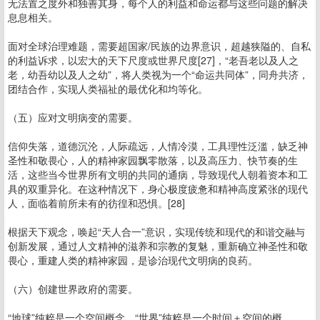
无法置之度外和独善其身，每个人的利益和命运都与这些问题的解决
息息相关。
面对全球治理难题，需要超国家/民族的边界意识，超越狭隘的、自私
的利益诉求，以宏大的天下尺度或世界尺度[27]，“老吾老以及人之
老，幼吾幼以及人之幼”，将人类视为一个“命运共同体”，同舟共济，
团结合作，实现人类福祉的最优化和均等化。
（五）应对文明病变的需要。
信仰失落，道德沉沦，人际疏远，人情冷漠，工具理性泛滥，缺乏神
圣性和敬畏心，人的精神家园飘零散落，以及高压力、快节奏的生
活，这些当今世界所有文明的共同的通病，导致现代人朝着资本和工
具的双重异化。在这种情况下，身心极度疲惫和精神高度紧张的现代
人，面临着前所未有的彷徨和恐惧。[28]
根据天下观念，唤起“天人合一”意识，实现传统和现代的和谐交融与
创新发展，通过人文精神的滋养和宗教的复魅，重新确立神圣性和敬
畏心，重建人类的精神家园，是诊治现代文明病的良药。
（六）创建世界政府的需要。
“地球”纯粹是一个空间概念，“世界”纯粹是一个时间＋空间的概