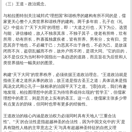
（三）王道－政治观念。
与柏拉图特别关注城邦式“理想国”和谐秩序的建构有所不同的是，儒
家更关心整个人类世界和谐秩序的建构。两千多年前，孔子在《礼
记》中提出了“天下大同”的理想，即：“大道之行也，天下为公。选贤
与能，讲信修睦，故人不独亲其亲，不独子其子，使老有所终，壮有
所用，幼有所长，矜寡孤独废疾者，皆有所养。男有分，女有归。货
恶其弃于地也，不必藏于己；力恶其不出于身也，不必为己。是故谋
闭而不兴，盗窃乱贼而不作，故外户而不闭，是谓大同。”它的目的，
决不是仅仅为当时和中国指出一条趋进的道路，而且旨在为后世和人
类世界描绘一幅美好的图景。
构建“天下大同”的世界秩序，必须依据王道政治理念。“王道政治就是
指依王者之道所从事的政治，故王道是指古圣王之道；具体说来是指
禹汤文武周公孔子一脉相承的治国平天下之道。”[⑧]在此，我们有趣
地发现，柏拉图理想中的君王为待培养或待出现的“哲学王”，但儒家
理想中的君王，则是历史上实有的圣王。这一点，使儒家主张多少带
有点复古的韵味，但同时也带有更多的经验性。
王道政治的核心内涵是政治权力必须同时具有天地人“三重合法
性”。“‘天’的合法性是指超越神圣的合法性，因为中国文化中的‘天’是
具有隐性人格的主宰意志之‘天’与具有超越神圣特征的自然义理