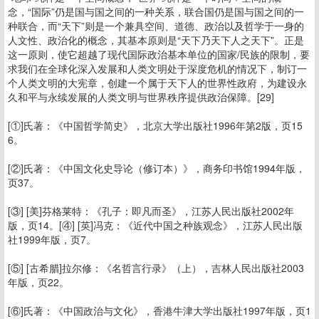
念，“国际”仍是国与国之间的一种关系，联合国仍是国与国之间的一
种联合，而“天下”则是一个兼具空间、道德、政治以及哲学于一身的
人文性、政治化的概念，其基本原则是“天下乃天下人之天下”。正是
这一原则，使它超越了现代国际政治基本单位的国家/民族的限制，要
求我们在全球化深入发展和人类文明处于深度危机的情况下，制订一
个人类文明的大宪章，创建一个属于天下人的世界性政府，为建设永
久和平与永续发展的人类文明与世界秩序提供政治保障。[29]
[①]氏著：《中国哲学简史》，北京大学出版社1996年第2版，页15
6。
[②]氏著：《中国文化史导论（修订本）》，商务印书馆1994年版，
页37。
[③] [美]芬格莱特：《孔子：即凡而圣》，江苏人民出版社2002年
版，页14。[④] [英]冯克：《近代中国之种族观念》，江苏人民出版
社1999年版，页7。
[⑤] [古希腊]拉尔修：《名哲言行录》（上），吉林人民出版社2003
年版，页22。
[⑥]氏著：《中国政治与文化》，香港牛津大学出版社1997年版，页1