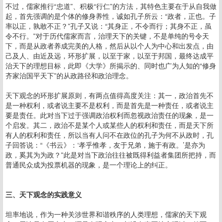
不过，儒家推行“忠道”、积极“行仁”的方法，其特色主要在于从自我做
起，首先强调的是个体的修身养性，诚如孔子所云：“政者，正也。子
率以正，孰敢不正？”孔子又说：“其身正，不令而行；其身不正，虽
令不行。”对于历代儒家而言，治理天下的关键，不是单纯的号令天
下，而是从政者养成完美的人格，然后从以个人为中心和出发点，由
己及人、由近及远，环形扩展，以至于家，以至于邦国，最终达成平
治天下的理想目标，此即《大学》所揭示的、同时也广为人知的“修身
齐家治国平天下”的从政路径和政治理念。
天下观念的环形扩展原则，有两点值得高度关注：其一，政治首先不
是一种权利，或者说主要不是权利，而是首先是一种责任，或者说主
要是责任。此对当下过于强调政治权利而忽视政治责任的现象，是一
个启发。其二，政治不是某个人或某些人的权利和责任，而是天下所
有人的权利和责任，所以当有人问不在政位的孔子为何不从政时，孔
子回答说：“《书云》：‘孝乎惟孝，友于兄弟，施于有政。’是亦为
政，奚其为为政？”此是对当下政治往往被既得利益者集团所把持，而
普通民众成为投票机器的现象，是一个理论上的纠正。
三、天下观念的实践意义
坦率地说，作为一种关涉世界和谐秩序的人类理想，儒家的天下观