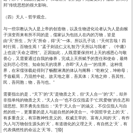
邦”传统思想的很大影响。
（四）天人－哲学观念。
与一些宗教认为人是上帝的创造物，以及生物进化论者认为人是由猴
子演变而来有所不同的是，儒家认为包括人在内的万物，皆是
由“天”所生，为“天”所命，得“天”一体。所以孔子说：“天何言哉！四
时行焉，百物生焉！”孟子则说仁义礼智乃“天所以与我者”，《中庸》
上也说“天命之谓性”。正因如此，人既需要保持对上天的感恩心与敬
畏心，又需要通过自我的修养，完成上天所赋予的责任和使命，最终
达到尽心尽性、知命知天的境界，亦即“天人合一”的境界。这种境
界，在宋儒张载处得到了畅酣淋漓的体认与阐释：“乾称父，坤称母；
予兹藐焉，乃混然中处。故天地之塞，吾其体；天地之帅，吾其性。
民，吾同胞；物，吾与也。”
需要指出的是，“天下”的“天”是物质之天，但“天人合一”的“天”，却并
非指单纯的物质之天，“天人合一”也不仅仅指孟子“仁民爱物”的生态和
谐思想。郭齐勇先生指出：“关于‘天人合一’的涵义，不仅仅指人与自
然的统一，更重要的是人与超自然的神灵合一。中国哲学史上的‘天’，
有多重含义，有宗教神性意义的、权威主宰的、富有人间的‘天’，有作
为人与万物创生源头的‘天’，有道德化的义理之天，有自然之‘天’，有
代表偶然性的命运之‘天’等。”[⑩]