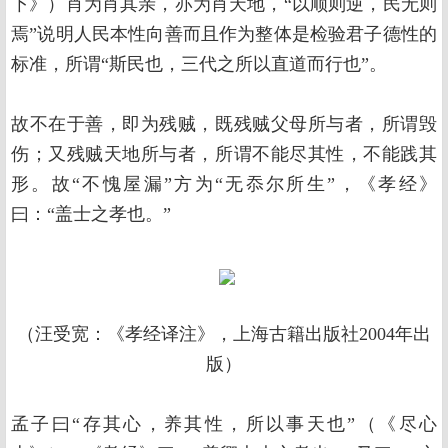
下》）肖为肖其亲，亦为肖天地，“以顺则逆，民无则
焉”说明人民本性向善而且作为整体是检验君子德性的
标准，所谓“斯民也，三代之所以直道而行也”。
故不在于善，即为残贼，既残贼父母所与者，所谓毁
伤；又残贼天地所与者，所谓不能尽其性，不能践其
形。故“不愧屋漏”方为“无忝尔所生”，《孝经》
曰：“盖士之孝也。”
（汪受宽：《孝经译注》，上海古籍出版社2004年出
版）
孟子曰“存其心，养其性，所以事天也”（《尽心