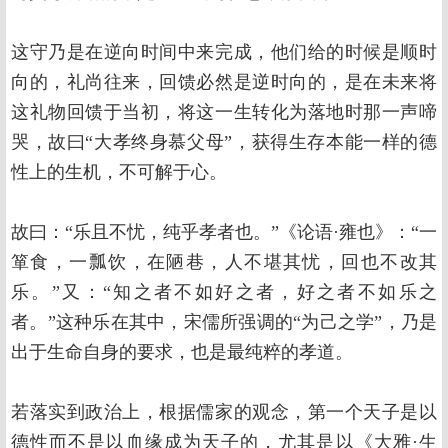
这守乃是在逆向时间中来完成，他们给的时候是顺时
向的，礼尚往来，回馈必然是逆时向的，是在未来将
这礼物回馈于当初，将这一生转化为落地时那一声啼
哭，故曰“大孝终身慕父母”，获得生存本能一样的德
性上的生机，不可解于心。
故曰：“乐且不忧，纯乎孝者也。”《论语·雍也》：“一
箪食，一瓢饮，在陋巷，人不堪其忧，回也不改其
乐。”又：“知之者不如好之者，好之者不如乐之
者。”这种乐在其中，宋儒所强调的“为己之学”，乃是
出于生命自身的要求，也是最纯粹的孝道。
若落实到政治上，根据儒家的观念，第一个天子是以
德性而不是以血缘成为天子的，尤其是以《大雅·生