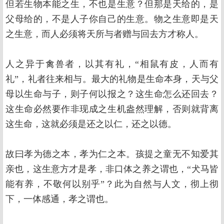
但若生物本能之生，不也是生意？但那是天给的，是
父母给的，不是人子你自己的生意。物之生意即是天
之生意，而人必须将天所与者赠与回去方才称人。
人之异于禽兽者，以其有礼，“相鼠有皮，人而有
礼”，礼者往来相与。最大的礼物是生命本身，天与父
母以生命与子，则子何以报之？这生命怎么还回去？
这生命必然要作非现成之生机盎然理解，否则就背离
这生命，这就必须是还之以仁，还之以德。
故曰孝为德之本，孝为仁之本。孩提之童无不知爱其
亲也，这生意方才是孝，非口体之养之谓也，“犬马皆
能有养，不敬何以别乎”？此为自然与人文，彻上彻
下，一体感通，孝之谓也。