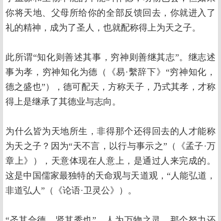
你将天地、父母所给你的全部反馈回去，你就进入了
礼的精神，成为了圣人，也就配称得上为天之子。
此所谓“知化则善述其事，穷神则善继其志”。继志述
事为孝，穷神知化为德（《易·繫辞下》“穷神知化，
德之盛也”），德可配天，方称天子，乃式其孝，才称
得上是继承了其德业与志向。
为什么皆为天地所生，非得那个还得回去的人才能称
为天之子？因为“天不言，以行与事示之”（《孟子·万
章上》），天意体现在人意上，是通过人来完成的。
这是中国儒家最独特的天命观与天道观，“人能弘道，
非道弘人”（《论语·卫灵公》）。
“圣其合德，贤其秀也”，人为万物之灵，那个努力还