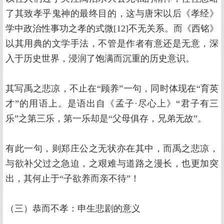
了其致孝乎鬼神的最终目的，这与唐宋以后《孝经》
学中政治性事功之孝的式微[12]不无关系。而《西铭》
以其用典的文学手法，不管是作者有意还是无意，深
入于历史世界，浸润了饱满而沉重的历史意识。
其写禹之悲凉，不止在“顾养”一句，同时体现在“育英
才”的用语上。是语出自《孟子·尽心上》“君子有三
乐”之第三乐，第一乐却是“父母俱存，兄弟无故”。
有此一句，则郑庄公之无状亦在其中，而禹之悲凉，
与欲补父过之急迫，之艰难与道路之漫长，也更加突
出，其何止于“子欲养而亲不待”！
（三）恭而不孝：申生悲剧的意义