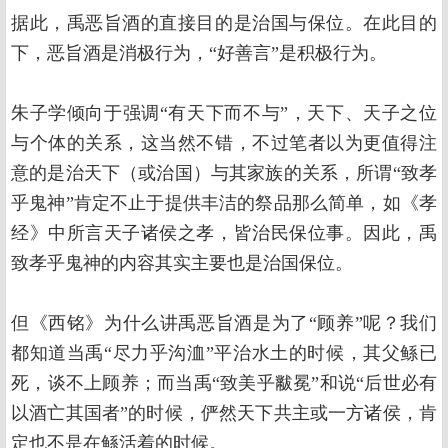
据此，禹恶旨酒的直接目的是治国与保位。在此目的
下，恶旨酒是消极行为，“好善言”是积极行为。
朱子学倾向于强调“有天下而不与”，天下、天子之位
与个体的关系，这当然不错，不过笔者以为更值得注
意的是治天下（或治国）与其家族的关系，所谓“致孝
乎鬼神”肯定不止于提供丰洁的祭品那么简单，如《孝
经》中所言天子诸侯之孝，皆治民保位事。因此，禹
致孝乎鬼神的内容其实主要也是治国保位。
但《西铭》为什么讲禹恶旨酒是为了“顾养”呢？我们
都知道当禹“尽力乎沟洫”平治水土的时候，其父鲧已
死，谈不上顾养；而当禹“致美乎黻冕”和说“后世必有
以酒亡其国者”的时候，俨然天下共主或一方诸侯，肯
定也不是在鲧活着的时候。