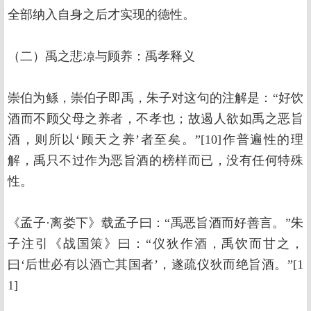
全部纳入自身之后才实现的德性。
（二）禹之悲凉与顾养：禹孝释义
崇伯为鲧，崇伯子即禹，朱子对这句的注解是：“好饮
酒而不顾父母之养者，不孝也；故遏人欲如禹之恶旨
酒，则所以‘顾天之养’者至矣。”[10]作普遍性的理
解，禹只不过作为恶旨酒的榜样而已，没有任何特殊
性。
《孟子·离娄下》载孟子曰：“禹恶旨酒而好善言。”朱
子注引《战国策》曰：“仪狄作酒，禹饮而甘之，
曰‘后世必有以酒亡其国者’，遂疏仪狄而绝旨酒。”[1
1]