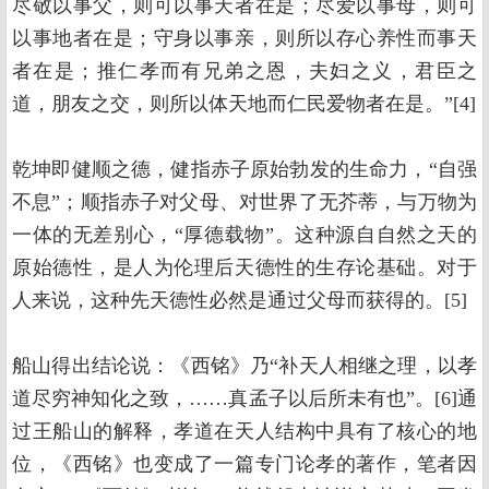
尽敬以事父，则可以事天者在是；尽爱以事母，则可
以事地者在是；守身以事亲，则所以存心养性而事天
者在是；推仁孝而有兄弟之恩，夫妇之义，君臣之
道，朋友之交，则所以体天地而仁民爱物者在是。”[4]
乾坤即健顺之德，健指赤子原始勃发的生命力，“自强
不息”；顺指赤子对父母、对世界了无芥蒂，与万物为
一体的无差别心，“厚德载物”。这种源自自然之天的
原始德性，是人为伦理后天德性的生存论基础。对于
人来说，这种先天德性必然是通过父母而获得的。[5]
船山得出结论说：《西铭》乃“补天人相继之理，以孝
道尽穷神知化之致，……真孟子以后所未有也”。[6]通
过王船山的解释，孝道在天人结构中具有了核心的地
位，《西铭》也变成了一篇专门论孝的著作，笔者因