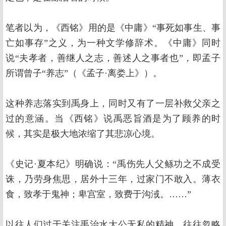
笔者以为，《西铭》用的是《中庸》“事死如事生、事
亡如事存”之义，为一种文学修辞术。《中庸》同时
说“夫孝者，善继人之志，善述人之事者也”，即孟子
所谓曾子“养志”（《孟子·离娄上》）。
这种养志落实到禹身上，同时又有了一层补救父亲之
过的意涵。当《西铭》说禹恶旨酒是为了顾养的时
候，其实是极大地浓缩了其悲凉心境。
《史记·夏本纪》明确说：“禹伤先人父鲧功之不成受
诛，乃劳身焦思，居外十三年，过家门不敢入。薄衣
食，致孝于鬼神；卑宫室，致费于沟淢。……”
以往人们过于关注禹治水大公无私的精神，往往忽略