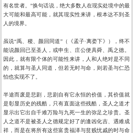
有名世者。”换句话说，绝大多数人在现实处境中的最
大可能和最高可能，就其现实性来讲，根本达不到圣
人的境界。
虽说“禹、稷、颜回同道”（《孟子·离娄下》），终不
能说颜回已至圣人，或申生、庄公便具舜、禹之德。
因此，就有限个体的可能性来讲，人和人绝对是不同
的，就算与圣人同道，但若无时与命，则若圣与仁恐
怕也实现不了。
半途而废是悲剧，悲剧自有它永恒的价值，其价值就
是彰显历史的残酷，只有直面这些残酷，圣人之道才
显示出它出自千难万险与九死一生的弥足之珍贵。圣
人之道不是被圣人之德规定好了的逢凶化吉、遇难成
祥，而是在将所有这些富贵福泽与贫贱忧戚的时与命