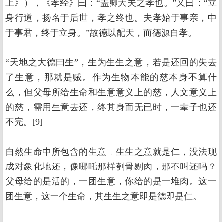
上》），《孝经》曰：“盖卿大夫之孝也。”又曰：“立
身行道，扬名于后世，孝之终也。夫孝始于事亲，中
于事君，终于立身。”故德以配天，而德源自孝。
“天地之大德曰生”，生为生生之意，若是还回的失去
了生意，那就是贼。作为生物本能的慈本身不算什
么，但父母所给生命和生意意义上的慈，人文意义上
的慈，需用生意去还，终其身而无已时，一辈子也还
不完。[9]
自然生命中所包含的生意，生生之意就是仁，没法现
成对象化地还，像哪吒那样刳骨剔肉，那不叫还吗？
父母给的是活的，一团生意，你给的是一堆肉。这一
团生意，这一个生命，其生生之意即是德即是仁。