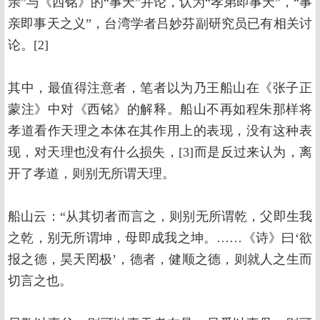
亲”与《西铭》的“事天”并论，认为“孝弟即事天”，“事
亲即事天之义”，台湾学者吕妙芬副研究员已有相关讨
论。[2]
其中，最值得注意者，笔者以为乃王船山在《张子正
蒙注》中对《西铭》的解释。船山不再如程朱那样将
孝道看作天理之本体在其作用上的表现，没有这种表
现，对天理也没有什么损失，[3]而是反过来认为，离
开了孝道，则别无所谓天理。
船山云：“从其切者而言之，则别无所谓乾，父即生我
之乾，别无所谓坤，母即成我之坤。……《诗》曰‘欲
报之德，昊天罔极’，德者，健顺之德，则就人之生而
切言之也。