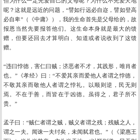
但为什么一定先爱自己的父母呢？为什么不先爱天地
呢？这就是远近的问题，“譬如行远必自迩，譬如登高
必自卑”（《中庸》），我的生命首先是父母给的，故
报恩当然先要报答他们。这生命本身就是最大的馈
赠，但要还回去才算明白、知道或者说收到了这馈
赠。
“违曰悖德，害仁曰贼；济恶者不才，其践形，唯肖者
也。”《孝经》曰：“不爱其亲而爱他人者谓之悖德，
不敬其亲而敬他人者谓之悖礼。以顺则逆，民无则
焉。不在于善，而皆在于凶德。虽得之，君子所不
贵。”
孟子曰：“贼仁者谓之贼，贼义者谓之残；残贼之人，
谓之一夫。闻诛一夫纣矣，未闻弑君也。”（《梁惠王