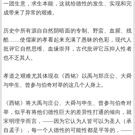
一团生意，求生本能，这就给德性的发生、实现和完
成带来了异常的艰难。
历史中所有源自自然阴暗面的专制、野蛮、血腥、残
酷……使儒家的孝看起来充满了愚昧的色彩，现代人
批评它自然思维、血缘崇拜，古代批评它压抑人性者
也不乏其人。
孝道之艰难尤其体现在《西铭》以禹与郑庄公、大舜
与申生、曾参与伯奇对举的这几个人身上。
《西铭》将大禹与庄公、大舜与申生、曾参与伯奇对
举，似乎有将他们德性巨大的差异性打通的倾向，就
宋明理学而言，——因为它认为人皆可以为圣人（承
自孟子），每一个人德性的可能性都是平等的，——