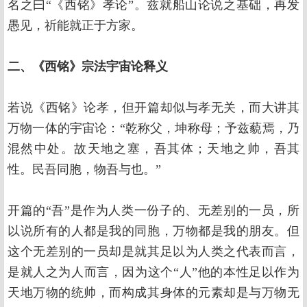
名之曰“《西铭》孝论”。兹就船山论说之基础，再发
愚见，祈能就正于方家。
二、《西铭》宗法宇宙论释义
若说《西铭》论孝，但开篇却似与孝无关，而大讲其
万物一体的宇宙论：“乾称父，坤称母；予兹藐焉，乃
混然中处。故天地之塞，吾其体；天地之帅，吾其
性。民吾同胞，物吾与也。”
开篇的“吾”是作为人类一份子的、无差别的一员，所
以说所有的人都是我的同胞，万物都是我的朋友。但
这个无差别的一员却是就其足以为人类之代表而言，
是就人之为人而言，因为这个“人”他的本性足以作为
天地万物的统帅，而构成其身体的元素却是与万物无