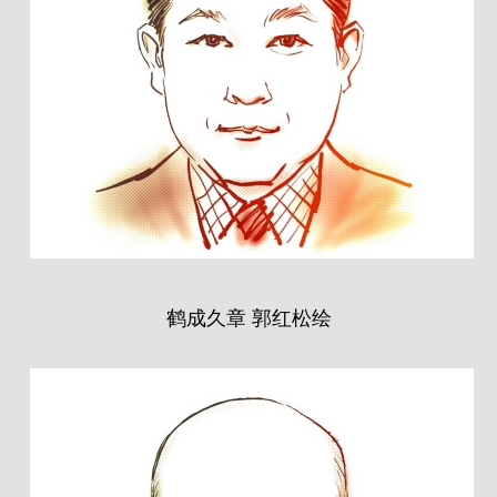
鹤成久章 郭红松绘