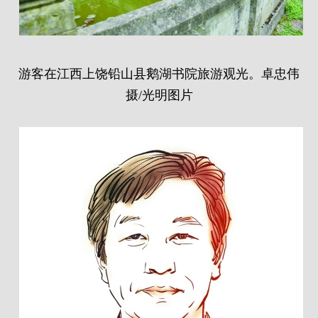
游客在江西上饶铅山县鹅湖书院旅游观光。卓忠伟
摄/光明图片