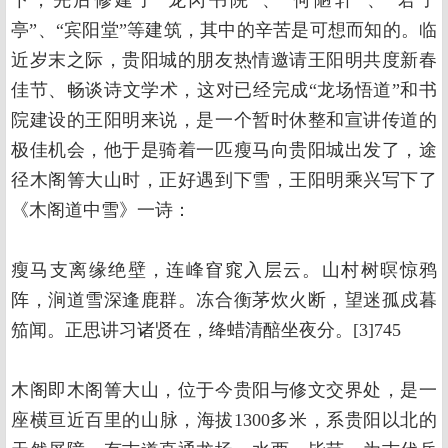
下，先后修建了“龙冈书院”、“何陋轩”、“君子
亭”、“宾阳堂”等建筑，其中的辛苦是可想而知的。临
近岁末之际，贵阳城的朋友热情邀请王阳明共度新春
佳节、畅谈诗文学术，这对已经完成“龙场悟道”和书
院建设的王阳明来说，是一个暂时休整和宣讲传道的
极佳机会，他于是骑着一匹瘦马向贵阳城出发了，途
径木阁箐大山时，正好遇到下雪，王阳明乘兴写下了
《木阁道中雪》一诗：
瘦马支离缘绝壁，连峰窅窕入层云。山村树暝惊鸦
阵，涧道雪深逢鹿群。冻合衡茅炊火断，望迷孤戍暮
笳闻。正思讲习诸贤在，绛蜡清醅坐夜分。[3]745
木阁即木阁箐大山，位于今贵阳与修文交界处，是一
座横亘近百里的山脉，海拔1300多米，系贵阳以北的