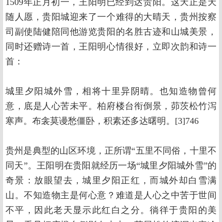
1509年正月初一，王阳明已经到达贵阳。这天正是天
随人愿，贵阳城迎来了一个难得的大晴天，贵州按察
司副使陆健陪同他游览贵阳的名胜古迹和山城美景，
同时还赠诗一首，王阳明心情很好，立即次韵和诗一
首：
城里夕阳城外雪，相将十里异阴晴。也知造物曾何
意，底是人心苦未平。柏府楼台衔倒景，茆茨松竹泻
寒声。布衾莫谩愁僵卧，积素还多达曙明。[3]746
贵州是典型的山区环境，正所谓“五里不同俗，十里不
同天”。王阳明在贵阳就经历一场“城里夕阳城外雪”的
奇景：放眼望去，城里夕阳正红，而城外却白雪满
山。不知造物主是何心意？难道是人心之中苦于世间
不平，因此老天显示此红白之分。徜徉于贵阳的美