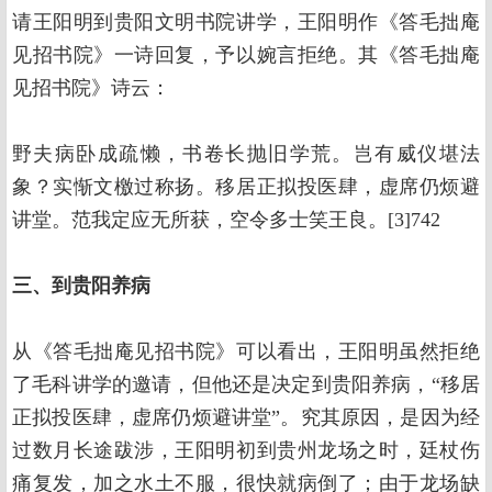
请王阳明到贵阳文明书院讲学，王阳明作《答毛拙庵
见招书院》一诗回复，予以婉言拒绝。其《答毛拙庵
见招书院》诗云：
野夫病卧成疏懒，书卷长抛旧学荒。岂有威仪堪法
象？实惭文檄过称扬。移居正拟投医肆，虚席仍烦避
讲堂。范我定应无所获，空令多士笑王良。[3]742
三、到贵阳养病
从《答毛拙庵见招书院》可以看出，王阳明虽然拒绝
了毛科讲学的邀请，但他还是决定到贵阳养病，“移居
正拟投医肆，虚席仍烦避讲堂”。究其原因，是因为经
过数月长途跋涉，王阳明初到贵州龙场之时，廷杖伤
痛复发，加之水土不服，很快就病倒了；由于龙场缺