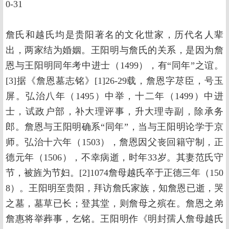
0-31
詹氏和越氏均是贵阳著名的文化世家，历代名人辈
出，两家结为婚姻。王阳明与詹氏的关系，是因为詹
恩与王阳明同年考中进士（1499），有“同年”之谊。
[3]据《詹恩墓志铭》[1]26-29载，詹恩字荩臣，号玉
屏。弘治八年（1495）中举，十二年（1499）中进
士，试政户部，补大理评事，升大理寺副，除承务
郎。詹恩与王阳明确系“同年”，当与王阳明论学于京
师。弘治十六年（1503），詹恩因父丧回籍守制，正
德元年（1506），不幸病逝，时年33岁。其妻范氏守
节，被旌为节妇。[2]1074詹母越氏卒于正德三年（150
8）。王阳明至贵阳，拜访詹氏家族，知詹恩已逝，哭
之墓，墓草已长；登其堂，则詹母之殡在。詹恩之弟
詹惠将举葬事，乞铭。王阳明作《明封孺人詹母越氏