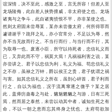
谊深情，决不至此，感激之至，言无所容！但差人至
龙场陵侮，此自差人挟势擅威，非太府使之也。龙场
诸夷与之争斗，此自诸夷愤恨不平，亦非某使之也。
然则太府固未尝辱某，某亦未尝傲太府，何所得罪而
遽请谢乎？跪拜之礼，亦小官常分，不足以为辱，然
亦不当无故而行之。不当行而行，与当行而不行，其
为取辱一也。废逐小臣，所守以待死者，忠信礼义而
已，又弃此而不守，祸莫大焉！凡祸福利害之说，某
亦尝讲之。君子以忠信为利，礼义为福。苟忠信礼义
之不存，虽禄之万钟，爵以侯王之贵，君子犹谓之祸
与害。如其忠信礼义之所在，虽剖心碎首，君子利而
行之，自以为福也，况于流离窜逐之微乎？某之居
此，盖瘴疠蛊毒之与处，魑魅魍魉之与游，日有三死
焉，然而居之泰然，未尝以动其中者，诚知生死之有
命，不以一朝之患而忘其终身之忧也。太府苟欲加