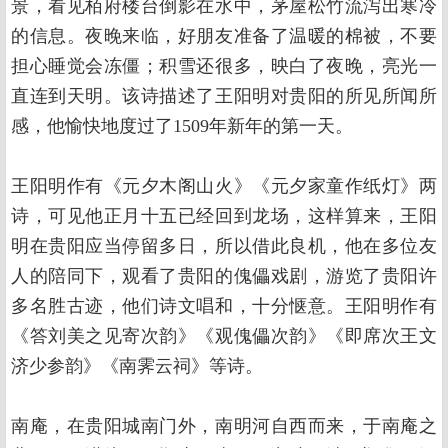
景，看见栢府楼台倒影在水中，茅屋松竹流泻出寒冷
的信息。夜晚来临，好朋友准备了温暖的棉被，不要
担心睡觉会冻僵；积雪还很多，映白了夜晚，亮光一
直连到天明。该诗描述了王阳明对贵阳的所见所闻所
感，他愉快地度过了1509年新年的第一天。
王阳明作有《元夕木阁山火》《元夕家童作纸灯》两
诗，可见他正月十五已经回到龙场，这样算来，王阳
明在贵阳应当停留多日，所以借此良机，他在多位友
人的陪同下，观看了贵阳的傀儡戏剧，游览了贵阳许
多名胜古迹，他们诗文唱和，十分惬意。王阳明作有
《答刘美之见寄次韵》《观傀儡次韵》《即席次王文
济少参韵》《南霁云祠》等诗。
南庵，在贵阳城南门外，南明河自西而来，于南庵之