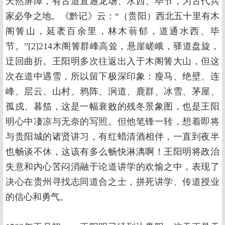
天然屏障，有古道直通龙场、水西、毕节，为古代兵
家必争之地。《黔记》云：“（贵阳）西北五十里有木
阁箐山，延袤百余里，林木蓊郁，道通水西、毕
节。”[2]214木阁箐群峰高耸，悬崖嵯峨，驿道盘旋，
迂回曲折。王阳明多次往返出入于木阁箐大山，但这
次在道中遇雪，所以留下极深印象：瘦马、绝壁、连
峰、层云、山村、鸦阵、涧道、鹿群、冰雪、茅屋、
孤戍、暮笳，这是一幅衰败的残冬景象图，也是王阳
明心中凄凉与无奈的写照。但他笔锋一转，想着即将
与贵阳城的诸贤讲习，有红蜡清酒相伴，一直到夜半
也畅谈不休，这该有多么畅快淋漓啊！王阳明将政治
失意和内心苦闷消融于论道讲学的欢愉之中，表现了
决心在贵州寻找志同道合之士，拼死讲学、传道授业
的信心和勇气。