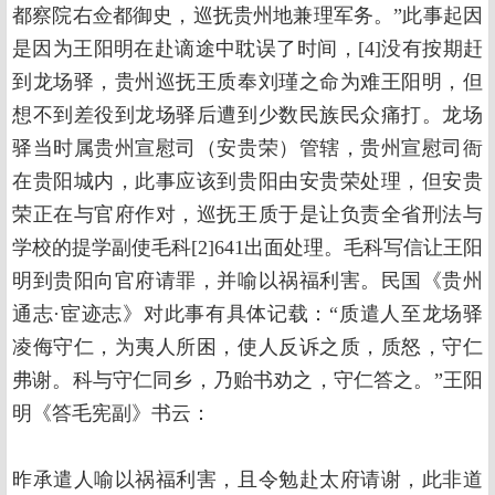
都察院右佥都御史，巡抚贵州地兼理军务。”此事起因
是因为王阳明在赴谪途中耽误了时间，[4]没有按期赶
到龙场驿，贵州巡抚王质奉刘瑾之命为难王阳明，但
想不到差役到龙场驿后遭到少数民族民众痛打。龙场
驿当时属贵州宣慰司（安贵荣）管辖，贵州宣慰司衙
在贵阳城内，此事应该到贵阳由安贵荣处理，但安贵
荣正在与官府作对，巡抚王质于是让负责全省刑法与
学校的提学副使毛科[2]641出面处理。毛科写信让王阳
明到贵阳向官府请罪，并喻以祸福利害。民国《贵州
通志·宦迹志》对此事有具体记载：“质遣人至龙场驿
凌侮守仁，为夷人所困，使人反诉之质，质怒，守仁
弗谢。科与守仁同乡，乃贻书劝之，守仁答之。”王阳
明《答毛宪副》书云：
昨承遣人喻以祸福利害，且令勉赴太府请谢，此非道