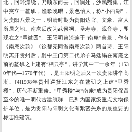
北，回环潆绕，乃顺东而去，回澜处，沙鸥翔集，江
中突立一鳌矶，渔歌晚唱，景色怡人，称“小西湖”，
为贵阳八景之一，明清时期为贵阳达官、文豪、富人
所居之地。南庵后改为武侯祠、圣寿寺、观音寺，即
现在之“翠微园”。王阳明曾流连于“南庵”美景，作有
《南庵次韵》《徐都宪同游南庵次韵》两首诗。王阳
明离开贵州后，黔中王门第二代弟子马廷锡在南庵之
前的鳌矶之上建有“栖云亭”，讲学其中三十余年（153
0年代—1570年代），是王阳明之后又一次贵阳讲学高
潮。[4]1598年贵州巡抚江东之在鳌矶之上建“甲秀
楼”，历代不断重修。“甲秀楼”与“南庵”成为贵阳保留
至今的唯一明代古建筑群，已列为国家级重点文物保
护单位，是为贵阳与阳明文化有紧密关系的最重要的
标志性建筑。