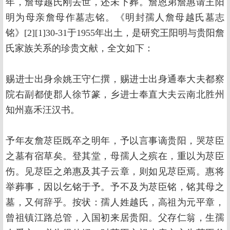
年，詹母越氏刚去世，还未下葬。詹恩弟詹惠请王阳
明为母亲詹母作墓志铭。《明封孺人詹母越氏墓志
铭》[2][1]30-31于1955年出土，是研究王阳明与贵阳詹
氏家族关系的珍贵文献，全文如下：
赐进士出身余姚王守仁撰，赐进士出身通奉大夫都察
院右副都使郡人徐节篆，乡进士奉直大夫云南北胜州
知州嘉禾汪汉书。
予年友詹荩臣既卒之明年，予以言事谪贵阳，哭荩臣
之墓有宿草矣。登其堂，母孺人之殡在，重以为荩臣
伤。见荩臣之弟惠及其子云章，则如见荩臣焉。惠将
举葬事，因以乞铭于予。予不及为荩臣铭，铭其母之
墓，又何辞乎。按状：孺人姓越氏，高祖为元平章，
曾祖镇江路总管，入国初来居贵阳。父存仁翁，生孺