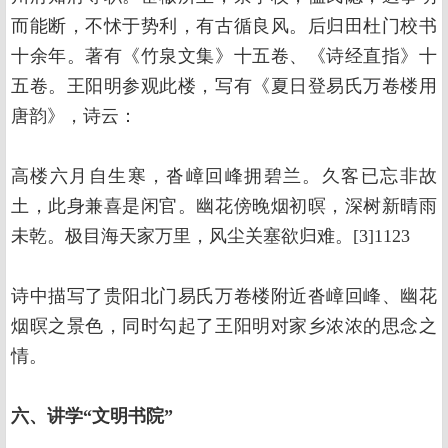
而能断，不怵于势利，有古循良风。后归田杜门校书
十余年。著有《竹泉文集》十五卷、《诗经直指》十
五卷。王阳明参观此楼，写有《夏日登易氏万卷楼用
唐韵》，诗云：
高楼六月自生寒，沓嶂回峰拥碧兰。久客已忘非故
土，此身兼喜是闲官。幽花傍晚烟初暝，深树新晴雨
未乾。极目海天家万里，风尘关塞欲归难。[3]1123
诗中描写了贵阳北门易氏万卷楼附近沓嶂回峰、幽花
烟暝之景色，同时勾起了王阳明对家乡浓浓的思念之
情。
六、讲学“文明书院”