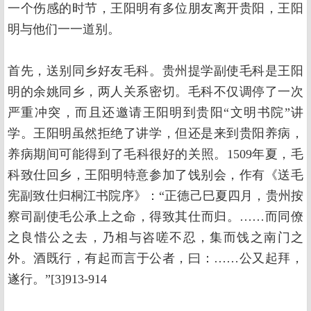
一个伤感的时节，王阳明有多位朋友离开贵阳，王阳
明与他们一一道别。
首先，送别同乡好友毛科。贵州提学副使毛科是王阳
明的余姚同乡，两人关系密切。毛科不仅调停了一次
严重冲突，而且还邀请王阳明到贵阳“文明书院”讲
学。王阳明虽然拒绝了讲学，但还是来到贵阳养病，
养病期间可能得到了毛科很好的关照。1509年夏，毛
科致仕回乡，王阳明特意参加了饯别会，作有《送毛
宪副致仕归桐江书院序》：“正德己巳夏四月，贵州按
察司副使毛公承上之命，得致其仕而归。……而同僚
之良惜公之去，乃相与咨嗟不忍，集而饯之南门之
外。酒既行，有起而言于公者，曰：……公又起拜，
遂行。”[3]913-914