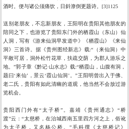
酒时。便与诸公须痛饮，日斜潦倒更题诗。[3]1125
送别老朋友，不忘新朋友，王阳明在贵阳其他朋友的
陪同之下，也游览了贵阳东门外的栖霞山（东山）仙
人洞，写有《游来仙洞早发道中》《栖霞山》《来仙
洞》三首诗。据《贵州图经新志》载:“（来仙洞）中
平敞可居，洞外松竹花草，扶疏交荫，为郡人游乐之
地。”郭子章《黔记·山水志》载:“栖霞山，山腹有洞，
题曰‘来仙’，景云‘霞山仙洞’。”王阳明曾出入于佛、
老二氏，贵阳有如此清幽的道观，他当然不会放过游
览机会。
贵阳西门外有“太子桥”。嘉靖《贵州通志》“桥
渡”云：“太慈桥，在治城西南五里四方河之上，俗讹
为太子桥，又名杨公桥。”毛科撰《太慈桥记》