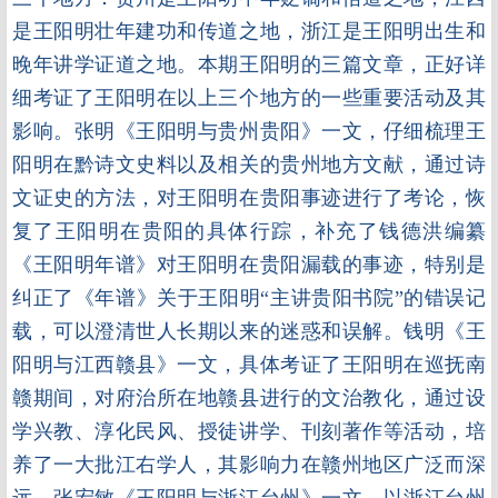
是王阳明壮年建功和传道之地，浙江是王阳明出生和
晚年讲学证道之地。本期王阳明的三篇文章，正好详
细考证了王阳明在以上三个地方的一些重要活动及其
影响。张明《王阳明与贵州贵阳》一文，仔细梳理王
阳明在黔诗文史料以及相关的贵州地方文献，通过诗
文证史的方法，对王阳明在贵阳事迹进行了考论，恢
复了王阳明在贵阳的具体行踪，补充了钱德洪编纂
《王阳明年谱》对王阳明在贵阳漏载的事迹，特别是
纠正了《年谱》关于王阳明“主讲贵阳书院”的错误记
载，可以澄清世人长期以来的迷惑和误解。钱明《王
阳明与江西赣县》一文，具体考证了王阳明在巡抚南
赣期间，对府治所在地赣县进行的文治教化，通过设
学兴教、淳化民风、授徒讲学、刊刻著作等活动，培
养了一大批江右学人，其影响力在赣州地区广泛而深