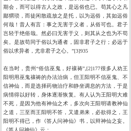
期会，而可以得古人之政，是远俗也已。苟其心之凡
鄙猬琐，而徒闲散疏放之是托，以为远俗，其如远俗
何哉！昔人有言：事之无害于义者，从俗可也。君子
岂轻于绝俗哉。然必曰无害于义，则其从之也为不苟
矣。是故苟同于俗以为通者，固非君子之行；必远于
俗以求异者，尤非君子之心。”[3]935
在当时，贵州“俗信巫鬼，好禳祷”,[2]177很多人劝王
阳明用巫鬼禳祷的办法治病，但王阳明不信巫鬼、不
信神仙，而是选择药物治疗和静坐调息的方法，于是
病情得以好转，身体逐渐恢复。有人认为王阳明大难
不死，是因为他有神仙之术，多次向王阳明请教神仙
之道，三至而王阳明不答，又遣弟来，必欲得之，王
阳明不得已，作《答人问神仙》书，以辩神仙之妄。
《答人问神仙》云：