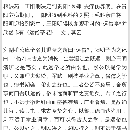
粮缺药，王阳明决定到贵阳“医肆”去疗伤养病。在贵
阳养病期间，王阳明得到毛科的关照；毛科亲自将王
阳明迎接到家中，王阳明得以参观毛科的“远俗亭”并
欣然作有《远俗亭记》一文，其云：
宪副毛公应奎名其退食之所曰“远俗”，阳明子为之记
曰：“俗习与古道为消长，尘嚣溷浊之既远，则必高明
清旷之是宅矣，此远俗之所由名也。然公以提学为
职，又兼理夫狱讼、军赋。则彼举业辞章，俗儒之学
也；簿书期会，俗吏之务也。二者公皆不免焉，舍所
事而曰吾以远俗，俗未远而旷官之责近矣。君子之行
也，不远于微近纤曲而盛德存焉，广业著焉。是故诵
其诗，读其书，求古圣贤之心，以蓄其德而达诸用，
则不远于举业词章，而可以得古人之学，是远俗也
已。公以处之，明以决之，恕以行之，则不远于簿书