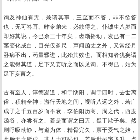
询及神仙有无，兼请其事，三至而不答，非不欲答
也，无可答耳。昨令弟来，必欲得之。仆诚生八岁而
即好其说，今已余三十年矣，齿渐摇动，发已有一二
茎变化成白，目光仅盈尺，声闻函丈之外，又常经月
卧病不出，药量骤进，此殆其效也。而相知者犹妄谓
之能得其道，足下又妄听之而以见询。不得已，姑为
足下妄言之。
古有至人，淳德凝道，和于阴阳，调于四时，去世离
俗，积精全神；游行天地之间，视听八远之外，若广
成子之千五百岁而不衰，李伯阳历商、周之代，西度
函谷，亦尝有之。若是而谓之曰无，疑于欺子矣。然
则呼吸动静，与道为体，精骨完久，禀于受气之始，
此殆天之所成，非人力可强也。若后世拔宅飞升，点