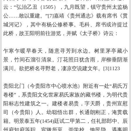
云：“弘治乙丑（1505），九月既望，镇守贵州太监杨
公……敢以重建。”[7]嘉靖《贵州通志》载有席书《贯
城河记》，其中有杨公修桥事。毛科、席书或许提过
此桥，故王阳明前往游览，并赋《太子桥》诗云：
乍寒乍暖早春天，随意寻芳到水边。树里茅亭藏小
景，竹间石溜引清泉。汀花照日犹含雨，岸柳垂阴渐
满川。欲把桥名寻野老，凄凉空说建文年。[3]1123
贵阳北门（今贵阳市中心喷水池）附近有一处“易氏万
卷楼”，系贵阳文化世家易氏家族的藏书楼，为明代贵
阳标志性建筑之一。建楼者易贵，字天爵，贵州宣慰
司（今贵阳）人。幼聪悟出群，长通朗刚正，淹贯载
籍。明景泰五年(1454)廷试二甲第二，任礼部郎中、辰
州府知府等职。宦辙所至，崇学校，恤民隐，遇事明