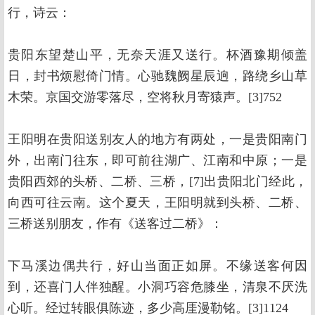
行，诗云：
贵阳东望楚山平，无奈天涯又送行。杯酒豫期倾盖
日，封书烦慰倚门情。心驰魏阙星辰逈，路绕乡山草
木荣。京国交游零落尽，空将秋月寄猿声。[3]752
王阳明在贵阳送别友人的地方有两处，一是贵阳南门
外，出南门往东，即可前往湖广、江南和中原；一是
贵阳西郊的头桥、二桥、三桥，[7]出贵阳北门经此，
向西可往云南。这个夏天，王阳明就到头桥、二桥、
三桥送别朋友，作有《送客过二桥》：
下马溪边偶共行，好山当面正如屏。不缘送客何因
到，还喜门人伴独醒。小洞巧容危膝坐，清泉不厌洗
心听。经过转眼俱陈迹，多少高厓漫勒铭。[3]1124