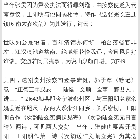
当年张贯因为秉公执法而得罪刘瑾，由按察使贬为云
南参议，王阳明与他同病相怜，特作《送张宪长左迁
镇[6]南大参次韵》为其送行，诗云：
世味知公最饱谙，百年清德亦何惭！柏台藩省官非
左，江汉滇池道益南。绝域烟花怜我远，今宵风月好
谁谈。交游若问居夷事，为说山泉颇自堪。[3]749
其四，送别贵州按察司佥事陆健。郭子章《黔记》
载：“正德三年戊辰……陆健，文顺，佥事，鄞县人，
进士。”[2]642鄞县即今宁波鄞州区，与王阳明老家余
姚县近在咫尺，故两人系浙江同乡，关系密切。王阳
明曾作《次韵陆佥宪病起见寄》《次韵陆佥宪元日喜
晴》两诗，可见两人交好。当年，陆健也要离开贵
阳，王阳明作第三诗《次韵送陆文顺佥宪》为其送