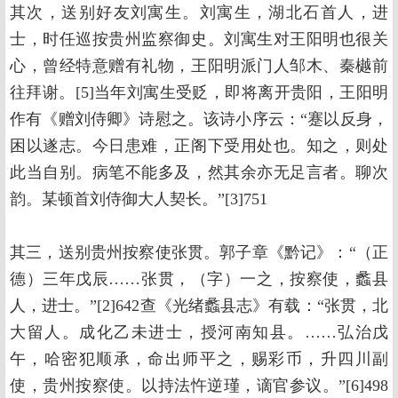
其次，送别好友刘寓生。刘寓生，湖北石首人，进
士，时任巡按贵州监察御史。刘寓生对王阳明也很关
心，曾经特意赠有礼物，王阳明派门人邹木、秦樾前
往拜谢。[5]当年刘寓生受贬，即将离开贵阳，王阳明
作有《赠刘侍卿》诗慰之。该诗小序云：“蹇以反身，
困以遂志。今日患难，正阁下受用处也。知之，则处
此当自别。病笔不能多及，然其余亦无足言者。聊次
韵。某顿首刘侍御大人契长。”[3]751
其三，送别贵州按察使张贯。郭子章《黔记》：“（正
德）三年戊辰……张贯，（字）一之，按察使，蠡县
人，进士。”[2]642查《光绪蠡县志》有载：“张贯，北
大留人。成化乙未进士，授河南知县。……弘治戊
午，哈密犯顺承，命出师平之，赐彩币，升四川副
使，贵州按察使。以持法忤逆瑾，谪官参议。”[6]498