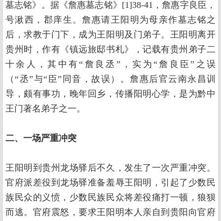
墓志铭》。据《詹惠墓志铭》[1]38-41，詹惠字良臣，
号湫西，郡庠生。詹惠请王阳明为母亲作墓志铭之
后，求教于门下，成为王阳明及门弟子。王阳明离开
贵州时，作有《镇远旅邸书札》，记载有贵州弟子二
十余人，其中有“詹良丞”，实为“詹良臣”之误
（“丞”与“臣”同音，故误）。詹惠后官云南永昌训
导，颇有事功，晚年回乡，传播阳明心学，是为黔中
王门著名弟子之一。
二、一场严重冲突
王阳明到贵州龙场驿后不久，发生了一次严重冲突。
官府派差役到龙场驿准备羞辱王阳明，引起了少数民
族民众的义愤，少数民族民众将差役痛打一顿，狼狈
而逃。官府震怒，要求王阳明本人亲自到贵阳向官府