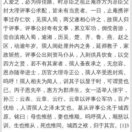
人爱之，必为得佳婿。时荩臣之祖止庵亦方为荩臣父
封大理评事公求配，皆未有当意者。一日，止庵携评
事过存仁饮，见孺人焉，两父遂相心许之，故孺人归
于评事。评事公好奇有文事，累立军功，倜傥善游，
尝自滇南入蜀，逾湘，历吴、楚、齐、鲁、燕、赵之
区，动逾年岁。孺人闺处厘外内之务，延师教子，家
政斩然。评事公出则资马仆从，入则供具饮食，以交
四方之贤，若不有其家者，孺人蚤夜承之，无怠容。
恩亦随举进士，历官大理寺正公，孺人卒受恩封焉。
呜呼！孺人相夫为闻人，训其子以显于时，可谓贤也
已。丙子恩先卒，惠方为郡庠生。女一适举人张宇，
孙三：云表、云章、云行。云章以评事公军功，百户
优给，人谓孺人之泽未艾也。墓从评事公兆于城西
原。铭曰：母也惟慈，妻也惟顺。呜呼孺人，顺慈以
训。生也惟从，死也惟同。城西之袱，归于其宫。[1]3