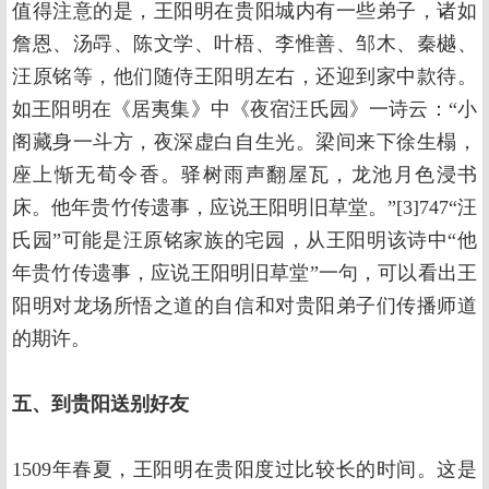
值得注意的是，王阳明在贵阳城内有一些弟子，诸如
詹恩、汤冔、陈文学、叶梧、李惟善、邹木、秦樾、
汪原铭等，他们随侍王阳明左右，还迎到家中款待。
如王阳明在《居夷集》中《夜宿汪氏园》一诗云：“小
阁藏身一斗方，夜深虚白自生光。梁间来下徐生榻，
座上惭无荀令香。驿树雨声翻屋瓦，龙池月色浸书
床。他年贵竹传遗事，应说王阳明旧草堂。”[3]747“汪
氏园”可能是汪原铭家族的宅园，从王阳明该诗中“他
年贵竹传遗事，应说王阳明旧草堂”一句，可以看出王
阳明对龙场所悟之道的自信和对贵阳弟子们传播师道
的期许。
五、到贵阳送别好友
1509年春夏，王阳明在贵阳度过比较长的时间。这是