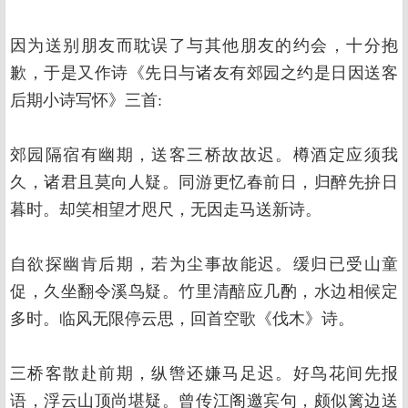
因为送别朋友而耽误了与其他朋友的约会，十分抱
歉，于是又作诗《先日与诸友有郊园之约是日因送客
后期小诗写怀》三首:
郊园隔宿有幽期，送客三桥故故迟。樽酒定应须我
久，诸君且莫向人疑。同游更忆春前日，归醉先拚日
暮时。却笑相望才咫尺，无因走马送新诗。
自欲探幽肯后期，若为尘事故能迟。缓归已受山童
促，久坐翻令溪鸟疑。竹里清醅应几酌，水边相候定
多时。临风无限停云思，回首空歌《伐木》诗。
三桥客散赴前期，纵辔还嫌马足迟。好鸟花间先报
语，浮云山顶尚堪疑。曾传江阁邀宾句，颇似篱边送