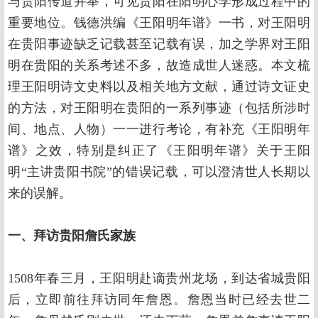
与贵阳传道并举，可见贵阳在阳明心学形成过程中的
重要地位。钱德洪编《王阳明年谱》一书，对王阳明
在贵阳事迹缺乏记载甚至记载有误，加之学界对王阳
明在贵阳的关系考述不多，故造成世人迷惑。本文梳
理王阳明诗文史料以及相关地方文献，通过诗文证史
的方法，对王阳明在贵阳的一系列事迹（包括所涉时
间、地点、人物）一一进行考论，有补充《王阳明年
谱》之效，特别是纠正了《王阳明年谱》关于王阳
明“主讲贵阳书院”的错误记载，可以澄清世人长期以
来的误解。
一、拜访贵阳詹氏家族
1508年春三月，王阳明赴谪贵州龙场，到达省城贵阳
后，立即前往拜访同年詹恩。詹恩当时已经去世二