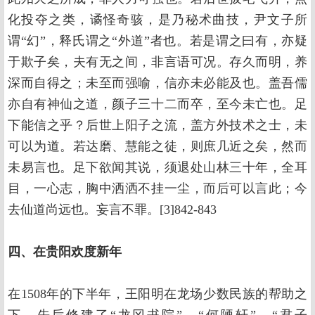
化投夺之类，谲怪奇骇，是乃秘术曲技，尹文子所
谓“幻”，释氏谓之“外道”者也。若是谓之曰有，亦疑
于欺子矣，夫有无之间，非言语可况。存久而明，养
深而自得之；未至而强喻，信亦未必能及也。盖吾儒
亦自有神仙之道，颜子三十二而卒，至今未亡也。足
下能信之乎？后世上阳子之流，盖方外技术之士，未
可以为道。若达磨、慧能之徒，则庶几近之矣，然而
未易言也。足下欲闻其说，须退处山林三十年，全耳
目，一心志，胸中洒洒不挂一尘，而后可以言此；今
去仙道尚远也。妄言不罪。[3]842-843
四、在贵阳欢度新年
在1508年的下半年，王阳明在龙场少数民族的帮助之