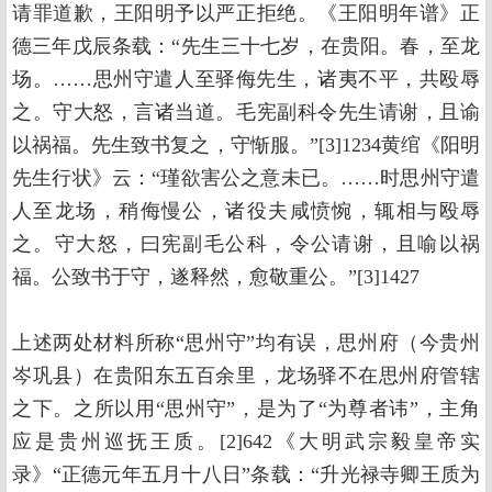
请罪道歉，王阳明予以严正拒绝。《王阳明年谱》正
德三年戊辰条载：“先生三十七岁，在贵阳。春，至龙
场。……思州守遣人至驿侮先生，诸夷不平，共殴辱
之。守大怒，言诸当道。毛宪副科令先生请谢，且谕
以祸福。先生致书复之，守惭服。”[3]1234黄绾《阳明
先生行状》云：“瑾欲害公之意未已。……时思州守遣
人至龙场，稍侮慢公，诸役夫咸愤惋，辄相与殴辱
之。守大怒，曰宪副毛公科，令公请谢，且喻以祸
福。公致书于守，遂释然，愈敬重公。”[3]1427
上述两处材料所称“思州守”均有误，思州府（今贵州
岑巩县）在贵阳东五百余里，龙场驿不在思州府管辖
之下。之所以用“思州守”，是为了“为尊者讳”，主角
应是贵州巡抚王质。[2]642《大明武宗毅皇帝实
录》“正德元年五月十八日”条载：“升光禄寺卿王质为