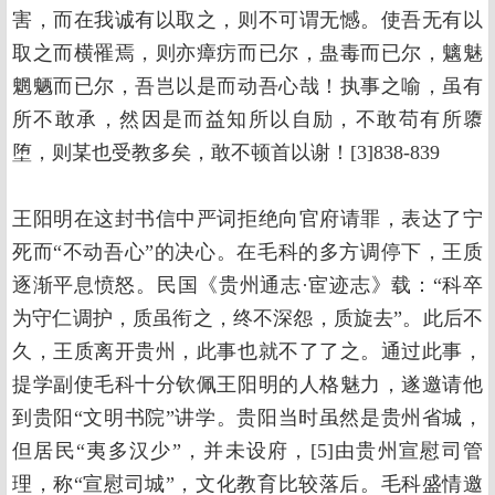
害，而在我诚有以取之，则不可谓无憾。使吾无有以
取之而横罹焉，则亦瘴疠而已尔，蛊毒而已尔，魑魅
魍魉而已尔，吾岂以是而动吾心哉！执事之喻，虽有
所不敢承，然因是而益知所以自励，不敢苟有所隳
堕，则某也受教多矣，敢不顿首以谢！[3]838-839
王阳明在这封书信中严词拒绝向官府请罪，表达了宁
死而“不动吾心”的决心。在毛科的多方调停下，王质
逐渐平息愤怒。民国《贵州通志·宦迹志》载：“科卒
为守仁调护，质虽衔之，终不深怨，质旋去”。此后不
久，王质离开贵州，此事也就不了了之。通过此事，
提学副使毛科十分钦佩王阳明的人格魅力，遂邀请他
到贵阳“文明书院”讲学。贵阳当时虽然是贵州省城，
但居民“夷多汉少”，并未设府，[5]由贵州宣慰司管
理，称“宣慰司城”，文化教育比较落后。毛科盛情邀