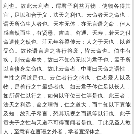
利也。故此云利者，谓君子利益万物，使物各得其
宜，足以和合于义，法天之利也。云命者天之命也，
谓天所命生人者也。天本无体，亦无言语之命，但人
感自然而生，有贤愚、吉凶、穷通、夭寿，若天之付
命遣使之然也。荘元年谷梁传云：人之于天也，以道
受命。故论语言道之将行将废，皆云命也。伯牛有
疾，则云命矣夫，故曰不知命无以为君子也，孟子所
以言修身立命也。故此云命者，中庸曰天命之谓性，
率性之谓道是也。云仁者行之盛也，仁者爱人以及
物，是善行之中最盛者也。如云君子体仁足以长人，
如所谓仁以行之，如何以守位曰仁等是也。此三者，
法天之利远，命之理微，仁之道大，而中知以下寡能
及知，故孔子希言，恐其玩视之而躐等以行也。此子
贡夫子之性与天道不可得而闻者是也。于此见圣人教
人，至意有在言语之外者，学者宜深体之。