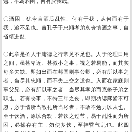
勉，不為酒困，何有於我哉。
〇酒困，犹今言酒后乱性。何有于我，从何而有于
我，追不足也。言孔子于忠顺孝弟哀丧慎酒之事，自
省精进也。
〇此章是圣人于庸德之行常见不足也。人于伦理日用
之间，虽甚卑近、甚微小之事，视之若易能，而其实
每多欠缺。即如出而在邦国则事公卿，必有所以事之
者，当尽其忠顺，而不失上交之道也。入而在家庭则
事父兄，必有所以事之者，当尽其孝弟而克脩子弟之
职也。若有丧事，不特三年之丧，即期功缌麻皆不可
忽，必于情所当致礼所当尽者，不敢不勉力以从也。
至于饮酒，原以合欢，若饮之过节，易于乱性而为所
困，必操存有主，勿使多饮，至神昏气乱也。此四