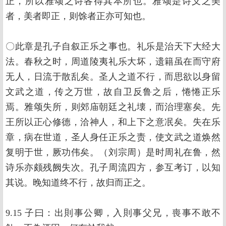
正，所以雅颂之诗各得其本所也。雅颂是诗义之美
者，美者即正，则馀者正亦可知也。
〇此章是孔子自叙正乐之事也。礼乐是治天下大经大
法。春秋之时，周道陵夷礼乐大坏，遗籍虽在而守府
无人，日流于散乱矣。圣人之道不行，而思欲以身留
文武之道，传之万世，故自卫反鲁之后，惓惓正乐
焉。雅颂失所，则郊庙朝廷之礼壊，而治理塞矣。先
王所以正心修德，洽神人，和上下之意冺矣。失在乐
章，病在世道，圣人身任正乐之责，使文武之道焕然
复明于世，厥功伟矣。（刘宗周）是时周礼在鲁，然
诗乐亦颇残阙失次。孔子周流四方，参互考订，以知
其说。晚知道终不行，故归而正之。
9.15 子曰：出則事公卿，入則事父兄，喪事不敢不