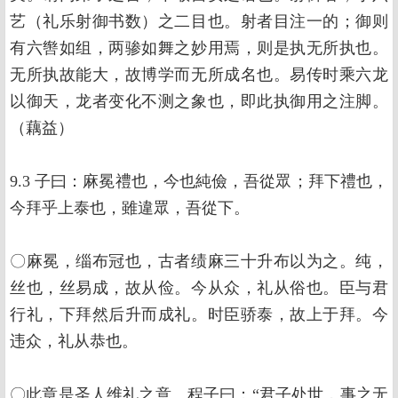
艺（礼乐射御书数）之二目也。射者目注一的；御则
有六辔如组，两骖如舞之妙用焉，则是执无所执也。
无所执故能大，故博学而无所成名也。易传时乘六龙
以御天，龙者变化不测之象也，即此执御用之注脚。
（藕益）
9.3 子曰：麻冕禮也，今也純儉，吾從眾；拜下禮也，
今拜乎上泰也，雖違眾，吾從下。
〇麻冕，缁布冠也，古者绩麻三十升布以为之。纯，
丝也，丝易成，故从俭。今从众，礼从俗也。臣与君
行礼，下拜然后升而成礼。时臣骄泰，故上于拜。今
违众，礼从恭也。
〇此章是圣人维礼之意。程子曰：“君子处世，事之无