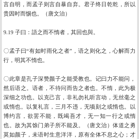
言自明，而孟子则言自暴自弃。君子终日乾乾，所以
贵因时而惕也。（唐文治）
9.19 子曰：語之而不惰者，其回也與。
〇孟子曰“有如时雨化之者”，语之则化之，心解而力
行，明其不惰也。
〇此章是孔子深赞颜子之能受教也。记曰力不能问，
然后语之。语者，不待问而告之者也。不惰，此为极
深细之功也。以克己言，非礼勿礼听言动，无丝毫之
或惰也。以复礼言，三月不违，无顷刻之或惰也。以
博约言，欲罢不能，既竭吾才，无一知一行之或惰
也。故为其馀门弟子所不能及。（唐文治）体道之勇
莫如颜子，未语时生意洋洋，原有全体不息之心；才