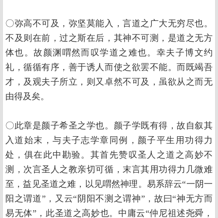
〇弥高不可及，弥坚莫能入，言道之广大无穷尽也。
不及则在前，过之斯在后，其神不可测，是道之无方
体也。故颜渊喟然而叹学道之难也。幸夫子博文约
礼，循循有序，善于诱人而使之欲罢不能。而既竭吾
才，及观夫子所立，则又卓然不可及，虽欲从之而无
由得及矣。
〇此章是颜子希圣之学也。颜子学既有得，故自叙其
入道始末，与夫子志学章同例，颜子平生用功得力
处，俱在此中勘验。其首先赞叹圣人之道之高妙不
测，次言圣人之教亲切可循，末言其用功得力几微难
至，益见圣道之难，以见喟然神理。易系辞云“一阴一
阳之谓道”，又云“阴阳不测之谓神”，故曰“神无方而
易无体”，此圣道之高妙也。中庸云“仲尼祖述尧舜，