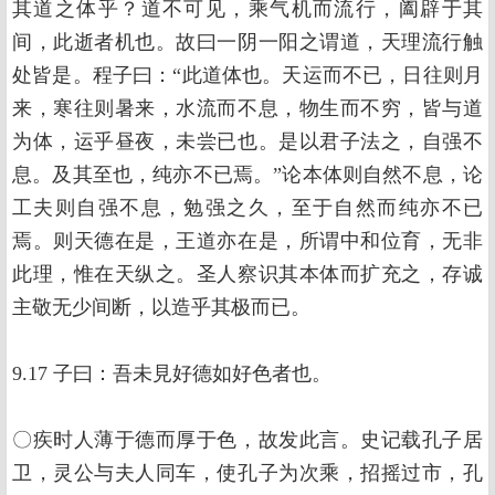
其道之体乎？道不可见，乘气机而流行，阖辟于其
间，此逝者机也。故曰一阴一阳之谓道，天理流行触
处皆是。程子曰：“此道体也。天运而不已，日往则月
来，寒往则暑来，水流而不息，物生而不穷，皆与道
为体，运乎昼夜，未尝已也。是以君子法之，自强不
息。及其至也，纯亦不已焉。”论本体则自然不息，论
工夫则自强不息，勉强之久，至于自然而纯亦不已
焉。则天德在是，王道亦在是，所谓中和位育，无非
此理，惟在天纵之。圣人察识其本体而扩充之，存诚
主敬无少间断，以造乎其极而已。
9.17 子曰：吾未見好德如好色者也。
〇疾时人薄于德而厚于色，故发此言。史记载孔子居
卫，灵公与夫人同车，使孔子为次乘，招摇过市，孔