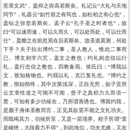
宪章文武”，盖仰之弥高若斯矣。礼记云“大礼与天地
同节”，礼器云“如竹箭之有筠也，如松柏之有心也”，
盖钻之弥坚若斯矣。孟子云“孔子圣之时者也”，故
曰“可以速而速，可以久而久，可以处而处，可以仕而
仕”，盖瞻之在前忽焉在后若斯矣。故圣道莫测，何处
下手？夫子拈出博约二事，圣人教人，惟此二事而
已。博文则学六艺，盖文之教也；约礼则忠信以行
礼，盖行忠信之教也，四教备焉。侯氏曰：“博我以
文，致知格物也。约我以礼，克己复礼也。”博约之
教，彻始彻终，其中次第浅深，正自无穷，如子贡所
云文章性道之可闻不可闻，曾子之真积力久而语一
贯，可知有多少功候在，乃所谓善诱也。博我约我，
是颜子身体圣教而言，正见其欲罢不能之文礼功夫。
而既竭其力，功候所至，又是一层境界。程子所谓“直
是峻绝，大段着力不得”，到此地位，功夫尤难，又在