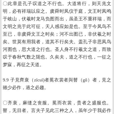
〇此章是孔子叹道之不行也。大道将行，则天兆文
明，必有祥瑞以应之。虞舜时凤仪于庭，文王时凤鸣
于岐山，伏羲时龙马负图而出，虽圣王不重祥瑞，而
文明之兆于此可征，天人感应如是也。至于今凤鸟不
至已，非虞舜文王之时矣；河不出图已，非伏羲之时
矣。世莫有用我者，道其不行矣夫。盖孔子非思凤鸟
河图也，思大道之行也。圣人身不行羲文之道，而致
叹于春秋气数之阨也。久矣夫，道之不行也，一征之
梦寐，再征之天道。
9.9 子見齊衰（zīcuī)者冕衣裳者與瞽（gǔ）者，見之
雖少必作，過之必趨。
〇齐衰，麻缝之丧服。冕而衣裳，贵者之盛服也。
瞽，无目者。言夫子见此三种之人，虽年少于我必作