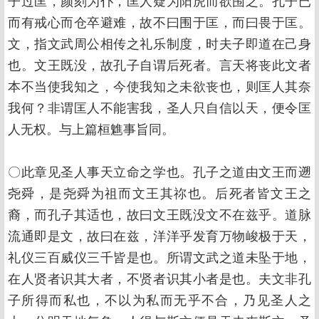
子过匡，颜刻为仆，匡人疑为阳虎而欲围之。孔子已
而有戒心而仓卒避难，故不曰围于匡，而曰畏于匡。
文，指文武周公相传之礼乐制度，时夫子即道在己身
也。文王既没，故孔子自谓后死者。言天将丧此文者
本不当使我知之，今使我知之未欲丧也，则匡人其奈
我何？非谓匡人不能害我，圣人只自信以天，便令匡
人无权。与上篇桓魋事旨同。
〇此章见圣人事天立命之学也。孔子之道由文王而遡
尧舜，是尧舜为祖而文王其祢也。后死者皆文王之
裔，而孔子其适也，故曰文王既没文不在兹乎。道脉
流通即是文，故曰在兹，洋洋乎发育万物峻极于天，
礼仪三百威仪三千皆是也。所谓文武之道未坠于地，
在人贤者识其大者，不贤者识其小者是也。夫文非孔
子所得而私也，不以为私而无乎不合，乃见圣人之