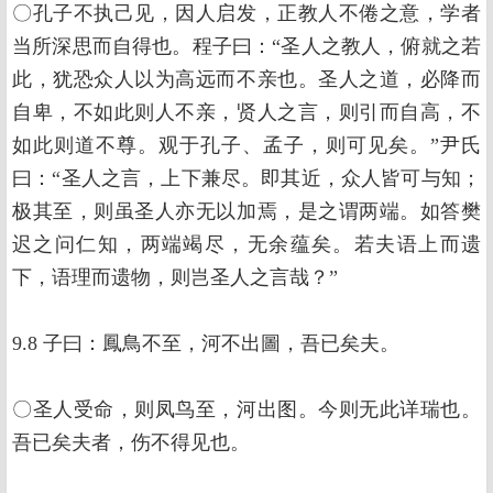
〇孔子不执己见，因人启发，正教人不倦之意，学者
当所深思而自得也。程子曰：“圣人之教人，俯就之若
此，犹恐众人以为高远而不亲也。圣人之道，必降而
自卑，不如此则人不亲，贤人之言，则引而自高，不
如此则道不尊。观于孔子、孟子，则可见矣。”尹氏
曰：“圣人之言，上下兼尽。即其近，众人皆可与知；
极其至，则虽圣人亦无以加焉，是之谓两端。如答樊
迟之问仁知，两端竭尽，无余蕴矣。若夫语上而遗
下，语理而遗物，则岂圣人之言哉？”
9.8 子曰：鳳鳥不至，河不出圖，吾已矣夫。
〇圣人受命，则凤鸟至，河出图。今则无此详瑞也。
吾已矣夫者，伤不得见也。