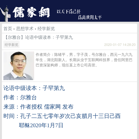
首页
›
思想学术
›
经学新览
【尔雅台】论语中级读本：子罕第九
经学新览
2020-01-07 14:28:20
作者简介：陈绪平，男，字子茂，号尔雅台，西元一九六九
年生，湖北阳新人。长期从业于互联网科技界，曾任阿里巴
巴资深架构师，现任某上市公司高管。
论语中级读本：子罕第九
作者：尔雅台
来源：作者授权 儒家网 发布
时间：孔子二五七零年岁次己亥腊月十三日己酉
耶稣2020年1月7日