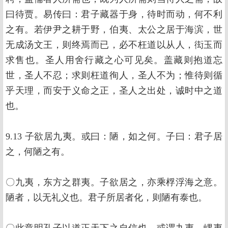
曰待贾。易传曰：君子藏器于身，待时而动，何不利
之有。若伊尹之耕于野，伯夷、太公之居于海滨，世
无成汤文王，则终焉而已，必不枉道以从人，衒玉而
求售也。圣人用舍行藏之心可见矣。盖藏则抱道忘
世，圣人不忍；求则枉道徇人，圣人不为；惟待则循
乎天理，而安于义命之正，圣人之出处，诚时中之道
也。
9.13 子欲居九夷。或曰：陋，如之何。子曰：君子居
之，何陋之有。
〇九夷，东方之群夷。子欲居之，亦乘桴浮海之意。
陋者，以无礼义也。君子所居者化，则陋有泰也。