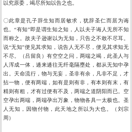
以究原委，竭尽所知以告之也。
〇此章是孔子辞生知而居敏求，犹辞圣仁而居为诲
也。“有知”即是谓生知之知，人以夫子诲人无所不知
而称之。故夫子逊谢以为无知，只告之不敢不尽耳。
说“无知”便见其求知，说告人无不尽，便见其求知无
不尽。（吕留良）有空空之问，两端之竭，此圣人与
人浑成一体，逓来逓往无纤毫隔壅处，都从无知中孕
出。天命流行，物与无妄，圣非有余，凡非不足，才
拈一物，便有两端，如有是则有非，有本则有末，有
精则有粗，才有过便有不及，两端之道阴阳而已。空
空孕出两端，两端孕出万象，物物各具一太极也。圣
人无知，因物付物，此天地之所以为大也。（刘宗
周）