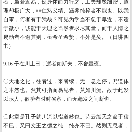
者，虽若近易，然身体而力行之，工夫却极细密，道
理却极广大，非仁熟义精、涵养纯粹者不能也。以我
自审，何者有于我哉？可见为学当不忽于卑近，不遗
于微小，诚能于天理之当然者求尽其量，而于人情之
易动者不逾其则，虽希圣希贤，不外是矣。（日讲四
书）
9.16 子在川上曰：逝者如斯夫，不舍晝夜。
〇天地之化，往者过，来者续，无一息之停，乃道体
之本然也。然其可指而易见者，莫如川流。故于此发
以示人，欲学者时时省察，而无毫发之间断也。
〇此章是孔子就川流以指道妙也。诗云维天之命于穆
不已，又曰文王之德之纯，纯亦不已。然则无息者，