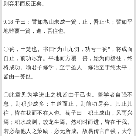
则弃邪而反正矣。
9.18 子曰：譬如為山未成一簣，止，吾止也；譬如平
地雖覆一簣，進，吾往也。
〇篑，土笼也。书曰“为山九仞，功亏一篑”，将成而
自止，前功尽弃。平地而方覆一篑，始为而毅往，终
将成功。喻君子修学，至于圣人，修治至于纯太平，
皆由一篑也。
〇此章见为学进止之机皆由于己也。盖学者自强不
息，则积少成多；中道而止，则前功尽弃。其止其
往，皆在我而不在人也。荀子曰：积土成山，风雨兴
焉；积水成渊，蛟龙生焉。然积时而进，皆在于我。
若必藉他人之策励，必无所成。故易传言自强，大学