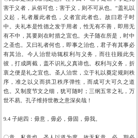
害于义者，从俗可也；害于义，则不可从也。”盖礼以
义起，礼者履此者也，义者宜此者也。故曰君子时
中。夫礼本是性德之发于用者，性无有不善，即用无
有不中，其要则在时措之宜也。夫子随在所是，时中
之圣也。又曰礼者何也，即事之治也，君子有其事必
有其治。今人治世动辄权利与义务，而往往顾此失
彼，打成两截，盖不识礼义真谛也。权利与义务，折
衷之便是礼之宜也。圣人治世，立于礼以奠定规则秩
序，准之以义而拱卫秩序弹性，而成可大可久之道
也。又制度节文之细，犹可随时；三纲五常之礼，万
世不易。孔子维持世教之意深矣哉！
9.4 子絕四：毋意，毋必，毋固，毋我。
〇意，私意也。圣人以道为度，故无私意。必，期必