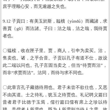
庶乎理顺心安，而无逾越之失也。
9.12 子貢曰：有美玉於斯，韞櫝（yùndú）而藏諸，求
善賈（gǔ）而沽諸。子曰：沽之哉，沽之哉，我待賈
者也。
〇韫椟，收在匣子里。贾，商人，引申为卖买。沽，
售卖也。诸，之乎合音。子贡以孔子有道不仕，故设
此二端以问也。孔子言固当卖之，但当“待贾而沽”，
而非“求贾而沽”。沽同，而待与求不同也。
〇此章言孔子藏德待用也。君子未尝不欲仕也，又恶
不由其道。士之待礼，犹玉之待贾也。礼记聘义篇曰
昔者君子比德于玉焉，儒行篇曰儒有席上之珍以待
聘，盖儒者人所需也，既为人所需则当待人之需，故