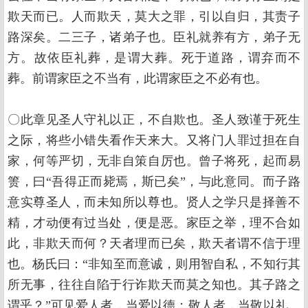
欺天而已。人而欺天，莫大之罪，引以自归，其责子
路深矣。二三子，诸弟子也。臣礼就养有方，弟子无
方。故依臣礼葬，是谓大葬。死于道路，谓弃而不
葬。前谓家臣之不当有，此谓家臣之不必有也。
〇此章见圣人守礼以正，不自欺也。圣人致谨于死生
之际，将些小错失看作天来大。又将门人罪过担在自
家，何等严切，无非自策自厉也。曾子将死，起而易
箦，曰“吾得正而毙焉，斯已矣”，与此意同。而子路
意实尊圣人，而未知所以尊也。贤人之学只是择善不
精，才动便有过当处，便是恶。家臣之举，理不合如
此，非欺天而何？天者理而已矣，欺天者谓不信于理
也。杨氏曰：“非知至而意诚，则用智自私，不知行其
所无事，往往自陷于行诈欺天而莫之知也。其子路之
谓乎？”可见爱人者，当爱以德；敬人者，当敬以礼。