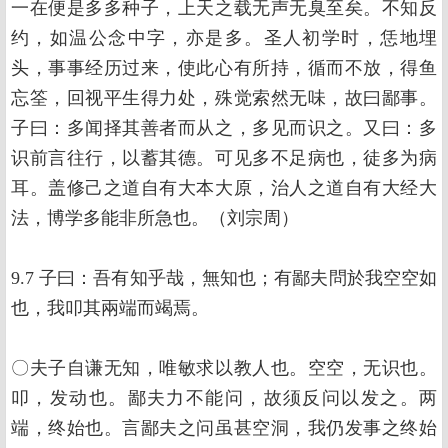
一在便是多多种子，上天之载无声无臭至矣。不知反
约，如温公念中字，亦是多。圣人初学时，恁地埋
头，事事经历过来，使此心有所持，循而不放，得鱼
忘筌，回视平生得力处，殊觉索然无味，故曰鄙事。
子曰：多闻择其善者而从之，多见而识之。又曰：多
识前言往行，以蓄其德。可见多不足病也，徒多为病
耳。盖修己之道自有大本大原，治人之道自有大经大
法，博学多能非所急也。（刘宗周）
9.7 子曰：吾有知乎哉，無知也；有鄙夫問於我空空如
也，我叩其兩端而竭焉。
〇夫子自谦无知，唯敏求以教人也。空空，无识也。
叩，发动也。鄙夫力不能问，故须反问以发之。两
端，终始也。言鄙夫之问虽甚空洞，我仍发事之终始