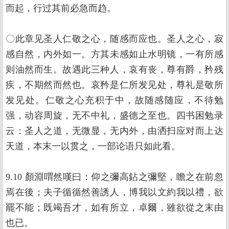
而起，行过其前必急而趋。
〇此章见圣人仁敬之心，随感而应也。圣人之心，寂
感自然，内外如一。方其未感如止水明镜，一有所感
则油然而生。故遇此三种人，哀有丧，尊有爵，矜残
疾，不期然而然也。哀矜是仁所发见处，尊礼是敬所
发见处。仁敬之心充积于中，故随感随应，不待勉
强，动容周旋，无不中礼，盛德之至也。四书困勉录
云：圣人之道，无微显，无内外，由洒扫应对而上达
天道，本末一以贯之，一部论语只如此看。
9.10 顏淵喟然嘆曰：仰之彌高鉆之彌堅，瞻之在前忽
焉在後；夫子循循然善誘人，博我以文約我以禮，欲
罷不能；既竭吾才，如有所立，卓爾，雖欲從之末由
也已。