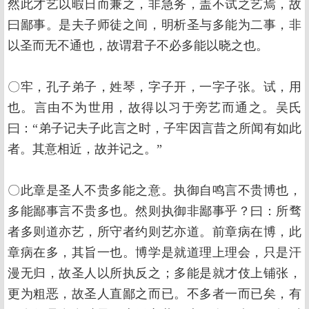
然此才艺以暇日而兼之，非急务，盖不试之艺焉，故
曰鄙事。是夫子师徒之间，明析圣与多能为二事，非
以圣而无不通也，故谓君子不必多能以晓之也。
〇牢，孔子弟子，姓琴，字子开，一字子张。试，用
也。言由不为世用，故得以习于旁艺而通之。吴氏
曰：“弟子记夫子此言之时，子牢因言昔之所闻有如此
者。其意相近，故并记之。”
〇此章是圣人不贵多能之意。执御自鸣言不贵博也，
多能鄙事言不贵多也。然则执御非鄙事乎？曰：所骛
者多则道亦艺，所守者约则艺亦道。前章病在博，此
章病在多，其旨一也。博学是就道理上理会，只是汗
漫无归，故圣人以所执反之；多能是就才伎上铺张，
更为粗恶，故圣人直鄙之而已。不多者一而已矣，有