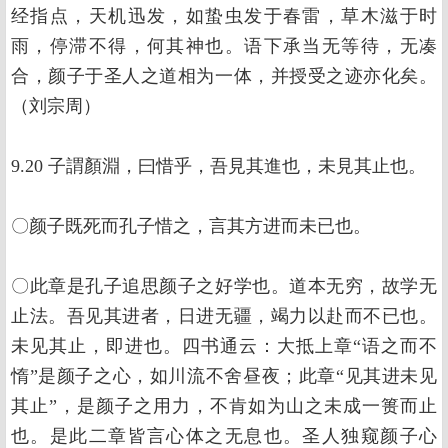
经指点，天机迅发，如蛰虫发于春雷，草木滋于时
雨，停滞不得，何其神也。语下承当无等待，无凑
合，颜子于圣人之道相为一体，并授受之迹亦化矣。
（刘宗周）
9.20 子謂顏淵，曰惜乎，吾見其進也，未見其止也。
〇颜子既死而孔子惜之，言其方进而未已也。
〇此章是孔子追思颜子之好学也。道本无穷，故学无
止法。吾见其进者，日进无疆，竭力以赴而不已也。
未见其止，即进也。四书通云：大抵上章“语之而不
惰”是颜子之心，如川流不舍昼夜；此章“见其进未见
其止”，是颜子之用力，不肯如为山之未成一篑而止
也。是此二章皆言心体之无息也。圣人独窥颜子心