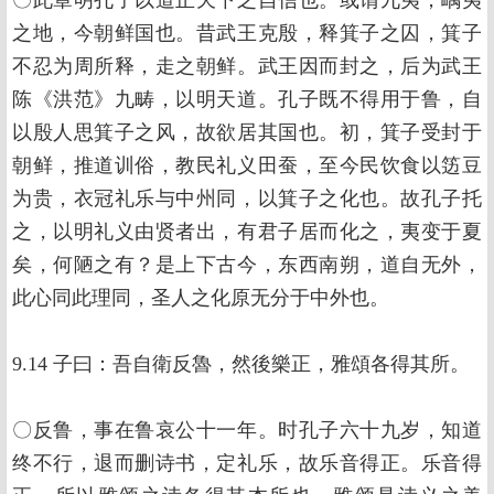
〇此章明孔子以道正天下之自信也。或谓九夷，嵎夷
之地，今朝鲜国也。昔武王克殷，释箕子之囚，箕子
不忍为周所释，走之朝鲜。武王因而封之，后为武王
陈《洪范》九畴，以明天道。孔子既不得用于鲁，自
以殷人思箕子之风，故欲居其国也。初，箕子受封于
朝鲜，推道训俗，教民礼义田蚕，至今民饮食以笾豆
为贵，衣冠礼乐与中州同，以箕子之化也。故孔子托
之，以明礼义由贤者出，有君子居而化之，夷变于夏
矣，何陋之有？是上下古今，东西南朔，道自无外，
此心同此理同，圣人之化原无分于中外也。
9.14 子曰：吾自衛反魯，然後樂正，雅頌各得其所。
〇反鲁，事在鲁哀公十一年。时孔子六十九岁，知道
终不行，退而删诗书，定礼乐，故乐音得正。乐音得