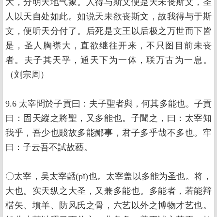
大，分明天地气象。人得与斯文便是天未丧斯文，圣
人以天自处如此。如说天未欲丧斯文，故我得与于斯
文，便听天分付了。后死是文王以后极之万世而下皆
是，圣人胸襟大，直欲继往开来，不只图目前未丧
者。夫子其天乎，通天下为一体，联万古为一息。
（刘宗周）
9.6 太宰問於子貢曰：夫子聖者與，何其多能也。子貢
曰：固天縱之將聖，又多能也。子聞之，曰：太宰知
我乎，吾少也賤故多能鄙事，君子多乎哉不多也。牢
曰：子云吾不試故藝。
〇太宰，吴太宰嚭(pǐ)也。太宰盖以多能为圣也。将，
大也。实天纵之大圣，又兼多能也。多能者，若能辩
楛矢、墳羊、防风氏之骨，六艺以外之博物才艺也。