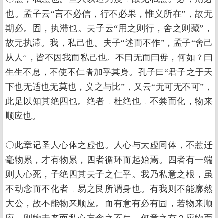
也。孟子云“言不必信，行不必果，惟义所在”，故无
期必。固，执滞也。夫子云“用之则行，舍之则藏”，
故无执滞。我，私己也。夫子“述而不作”，孟子“舍己
从人”，皆不因我而私己也。不曰无而曰毋，何如？曰
生生不息，不使不仁者加乎其身。孔子曰“君子之于天
下也无适也无莫也，义之与比”，又云“无可无不可”，
此足以知其绝四也。绝者，杜绝也，不禁而化，物来
顺应也。
〇此章记圣人心体之虚也。人心与太虚同体，不惹迁
毫物累，才有物累，四者循环而起始焉。四者有一端
则人心死，子绝四其夫子之仁乎。我乃私意之根，虽
不动念而不化者，易之艮所谓身也。有我则不能廓然
大公，故不能物来顺应。而有意有必有固，若物来顺