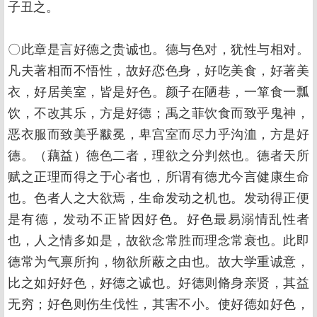
子丑之。
〇此章是言好德之贵诚也。德与色对，犹性与相对。
凡夫著相而不悟性，故好恋色身，好吃美食，好著美
衣，好居美室，皆是好色。颜子在陋巷，一箪食一瓢
饮，不改其乐，方是好德；禹之菲饮食而致乎鬼神，
恶衣服而致美乎黻冕，卑宫室而尽力乎沟洫，方是好
德。（藕益）德色二者，理欲之分判然也。德者天所
赋之正理而得之于心者也，所谓有德尤今言健康生命
也。色者人之大欲焉，生命发动之机也。发动得正便
是有德，发动不正皆因好色。好色最易溺情乱性者
也，人之情多如是，故欲念常胜而理念常衰也。此即
德常为气禀所拘，物欲所蔽之由也。故大学重诚意，
比之如好好色，好德之诚也。好德则脩身亲贤，其益
无穷；好色则伤生伐性，其害不小。使好德如好色，