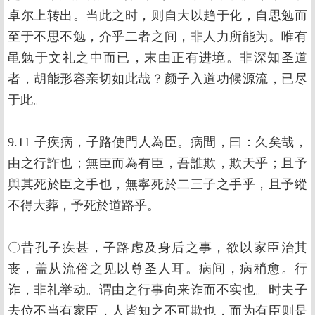
卓尔上转出。当此之时，则自大以趋于化，自思勉而
至于不思不勉，介乎二者之间，非人力所能为。唯有
黾勉于文礼之中而已，末由正有进境。非深知圣道
者，胡能形容亲切如此哉？颜子入道功候源流，已尽
于此。
9.11 子疾病，子路使門人為臣。病間，曰：久矣哉，
由之行詐也；無臣而為有臣，吾誰欺，欺天乎；且予
與其死於臣之手也，無寧死於二三子之手乎，且予縱
不得大葬，予死於道路乎。
〇昔孔子疾甚，子路虑及身后之事，欲以家臣治其
丧，盖从流俗之见以尊圣人耳。病间，病稍愈。行
诈，非礼举动。谓由之行事向来诈而不实也。时夫子
去位不当有家臣，人皆知之不可欺也，而为有臣则是