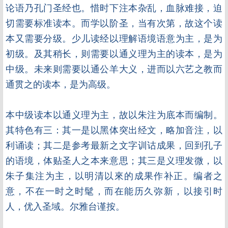
论语乃孔门圣经也。惜时下
注本杂乱，血脉难接，迫
切需要标准读本。而学以阶圣，当有次第，故这个读
本又需要分级。少儿读经以理解语境语意为主，是为
初级。及其稍长，则需要以通义理为主的读本，是为
中级。未来则需要以通公羊大义，进而以六艺之教而
通贯之的读本，是为高级。
本中级读本以通义理为主，故以朱注为底本而编制。
其特色有三：其一是以黑体突出经文，略加音注，以
利诵读；其二是参考最新之文字训诂成果，回到孔子
的语境，体贴圣人之本来意思；其三是义理发微，以
朱子集注为主，以明清以來的成果作补正。编者之
意，不在一时之时髦，而在能历久弥新，以接引时
人，优入圣域。尔雅台谨按。