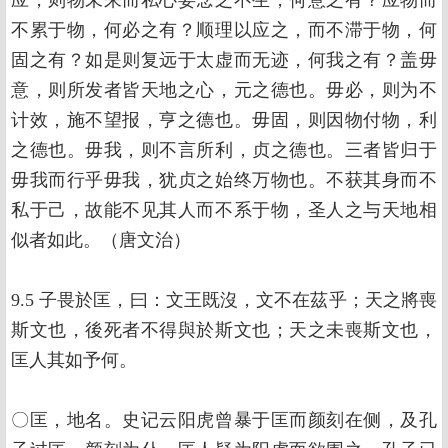
应，则物未来而私心妄念之不生，何意之有？应物而
不累于物，何必之有？顺理以应之，而不滞于物，何
固之有？如是则复远于太虚而无迹，何我之有？盖毋
意，则所发者皆天地之心，元之德也。毋必，则为不
计效，施不望报，亨之德也。毋固，则因物付物，利
之德也。毋我，则不言所利，贞之德也。三者皆归于
毋我而行乎毋我，犹贞之始终万物也。不获其身而不
私于己，故能不见其人而不系于物，圣人之与天地相
似者如此。（唐文治）
9.5 子畏於匡，曰：文王既沒，文不在茲乎；天之將喪
斯文也，後死者不得與於斯文也；天之未喪斯文也，
匡人其如予何。
〇匡，地名。史记云阳虎曾暴于匡而颜刻在侧，及孔