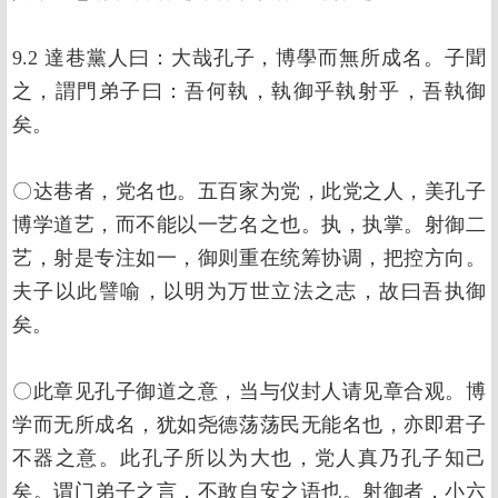
9.2 達巷黨人曰：大哉孔子，博學而無所成名。子聞
之，謂門弟子曰：吾何執，執御乎執射乎，吾執御
矣。
〇达巷者，党名也。五百家为党，此党之人，美孔子
博学道艺，而不能以一艺名之也。执，执掌。射御二
艺，射是专注如一，御则重在统筹协调，把控方向。
夫子以此譬喻，以明为万世立法之志，故曰吾执御
矣。
〇此章见孔子御道之意，当与仪封人请见章合观。博
学而无所成名，犹如尧德荡荡民无能名也，亦即君子
不器之意。此孔子所以为大也，党人真乃孔子知己
矣。谓门弟子之言，不敢自安之语也。射御者，小六