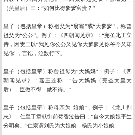
（吴皇后）曰：“如何比得爹爹富贵？”
皇子（包括皇帝）称祖父为“翁翁”或“大爹爹”，称曾
祖父为“公公”。例子：《四朝闻见录》：“宪圣叱王立
侍，因责王以“我见你公公又见你大爹爹见你爷今又却
见你”，言讫，泣数行下。
皇子（包括皇帝）称曾祖母为“大妈妈”，例子：《四
朝闻见录》：嘉王连称：“告大妈妈（宪圣太皇太
后），臣做不得，做不得。”
皇子（包括皇帝）称母亲为“娘娘”，例子：《龙川别
志》：仁皇于章献御前焚香泣告曰：“自今大娘娘平生
分明矣。”仁宗谓刘氏为大娘娘，杨氏为小娘娘。