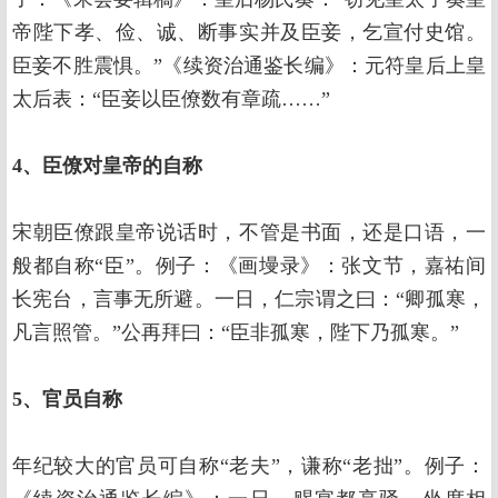
帝陛下孝、俭、诚、断事实并及臣妾，乞宣付史馆。
臣妾不胜震惧。”《续资治通鉴长编》：元符皇后上皇
太后表：“臣妾以臣僚数有章疏……”
4、臣僚对皇帝的自称
宋朝臣僚跟皇帝说话时，不管是书面，还是口语，一
般都自称“臣”。例子：《画墁录》：张文节，嘉祐间
长宪台，言事无所避。一日，仁宗谓之曰：“卿孤寒，
凡言照管。”公再拜曰：“臣非孤寒，陛下乃孤寒。”
5、官员自称
年纪较大的官员可自称“老夫”，谦称“老拙”。例子：