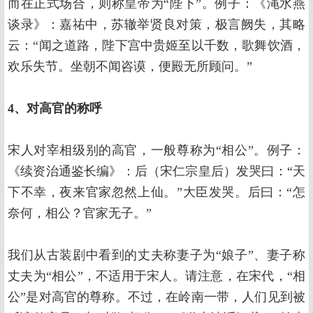
而在正式场合，则称皇帝为“陛下”。例子：《渑水燕
谈录》：嘉祐中，苏辙举贤良对策，极言阙失，其略
云：“闻之道路，陛下宫中贵姬至以千数，歌舞饮酒，
欢乐失节。坐朝不闻咨谟，便殿无所顾问。”
4、对高官的称呼
宋人对宰相级别的高官，一般尊称为“相公”。例子：
《续资治通鉴长编》：后（宋仁宗皇后）发哭曰：“天
下不幸，夜来官家忽然上仙。”大臣发哭。后曰：“怎
奈何，相公？官家无子。”
我们从古装剧中看到的丈夫称妻子为“娘子”、妻子称
丈夫为“相公”，不适用于宋人。请注意，在宋代，“相
公”是对高官的尊称。不过，在岭南一带，人们见到被