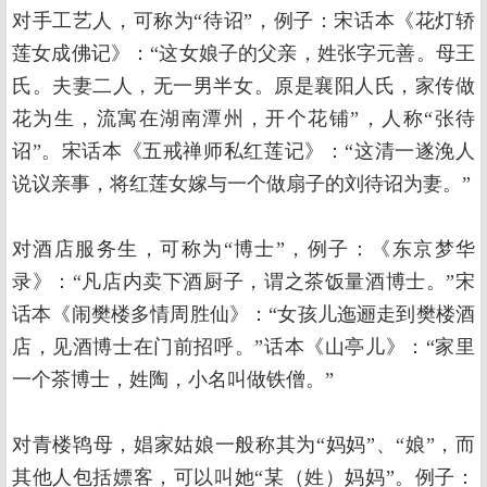
对手工艺人，可称为“待诏”，例子：宋话本《花灯轿
莲女成佛记》：“这女娘子的父亲，姓张字元善。母王
氏。夫妻二人，无一男半女。原是襄阳人氏，家传做
花为生，流寓在湖南潭州，开个花铺”，人称“张待
诏”。宋话本《五戒禅师私红莲记》：“这清一遂浼人
说议亲事，将红莲女嫁与一个做扇子的刘待诏为妻。”
对酒店服务生，可称为“博士”，例子：《东京梦华
录》：“凡店内卖下酒厨子，谓之茶饭量酒博士。”宋
话本《闹樊楼多情周胜仙》：“女孩儿迤逦走到樊楼酒
店，见酒博士在门前招呼。”话本《山亭儿》：“家里
一个茶博士，姓陶，小名叫做铁僧。”
对青楼鸨母，娼家姑娘一般称其为“妈妈”、“娘”，而
其他人包括嫖客，可以叫她“某（姓）妈妈”。例子：