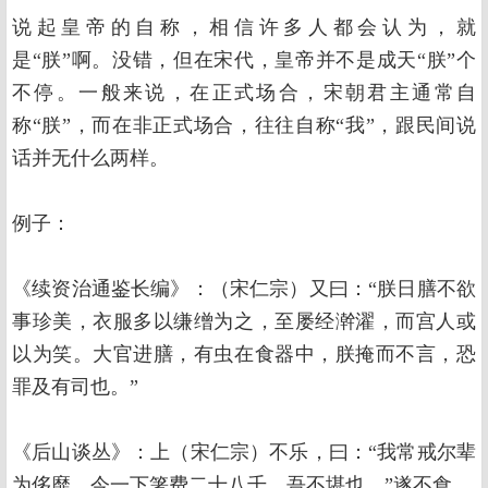
说起皇帝的自称，相信许多人都会认为，就
是“朕”啊。没错，但在宋代，皇帝并不是成天“朕”个
不停。一般来说，在正式场合，宋朝君主通常自
称“朕”，而在非正式场合，往往自称“我”，跟民间说
话并无什么两样。
例子：
《续资治通鉴长编》：（宋仁宗）又曰：“朕日膳不欲
事珍美，衣服多以缣缯为之，至屡经澣濯，而宫人或
以为笑。大官进膳，有虫在食器中，朕掩而不言，恐
罪及有司也。”
《后山谈丛》：上（宋仁宗）不乐，曰：“我常戒尔辈
为侈靡，今一下箸费二十八千，吾不堪也。”遂不食。