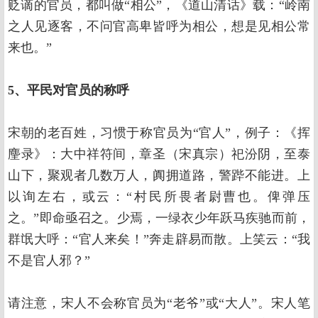
贬谪的官员，都叫做“相公”，《道山清话》载：“岭南
之人见逐客，不问官高卑皆呼为相公，想是见相公常
来也。”
5、平民对官员的称呼
宋朝的老百姓，习惯于称官员为“官人”，例子：《挥
麈录》：大中祥符间，章圣（宋真宗）祀汾阴，至泰
山下，聚观者几数万人，阗拥道路，警跸不能进。上
以询左右，或云：“村民所畏者尉曹也。俾弹压
之。”即命亟召之。少焉，一绿衣少年跃马疾驰而前，
群氓大呼：“官人来矣！”奔走辟易而散。上笑云：“我
不是官人邪？”
请注意，宋人不会称官员为“老爷”或“大人”。宋人笔