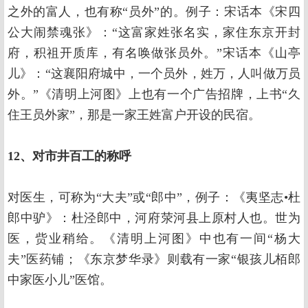
之外的富人，也有称“员外”的。例子：宋话本《宋四
公大闹禁魂张》：“这富家姓张名实，家住东京开封
府，积祖开质库，有名唤做张员外。”宋话本《山亭
儿》：“这襄阳府城中，一个员外，姓万，人叫做万员
外。”《清明上河图》上也有一个广告招牌，上书“久
住王员外家”，那是一家王姓富户开设的民宿。
12、对市井百工的称呼
对医生，可称为“大夫”或“郎中”，例子：《夷坚志•杜
郎中驴》：杜泾郎中，河府荥河县上原村人也。世为
医，赀业稍给。《清明上河图》中也有一间“杨大
夫”医药铺；《东京梦华录》则载有一家“银孩儿栢郎
中家医小儿”医馆。