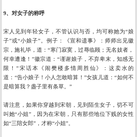
9、对女子的称呼
宋人见到年轻女子，不管认识与否，均可称她为“娘
子”或“小娘子”。例子：《宣和遗事》：师师出见徽
宗，施礼毕，道：“寒门寂寞，过辱临顾；无名妓者，
何幸遭逢！”徽宗道：“谨谢娘子，不弃卑末，知感无
限！”宋话本《闹樊楼多情周胜仙》：这卖水的
道：“告小娘子！小人怎敢暗算！”女孩儿道：“如何不
是暗算我？盏子里有条草。”
请注意，如果你穿越到宋朝，见到陌生女子，切不可
叫她“小姐”，因为在宋朝，只有那些地位下贱的女性
如“三陪女郎”，才称“小姐”。