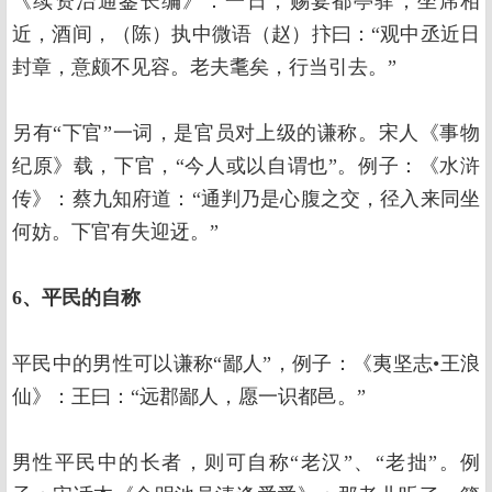
《续资治通鉴长编》：一日，赐宴都亭驿，坐席相
近，酒间，（陈）执中微语（赵）抃曰：“观中丞近日
封章，意颇不见容。老夫耄矣，行当引去。”
另有“下官”一词，是官员对上级的谦称。宋人《事物
纪原》载，下官，“今人或以自谓也”。例子：《水浒
传》：蔡九知府道：“通判乃是心腹之交，径入来同坐
何妨。下官有失迎迓。”
6、平民的自称
平民中的男性可以谦称“鄙人”，例子：《夷坚志•王浪
仙》：王曰：“远郡鄙人，愿一识都邑。”
男性平民中的长者，则可自称“老汉”、“老拙”。例