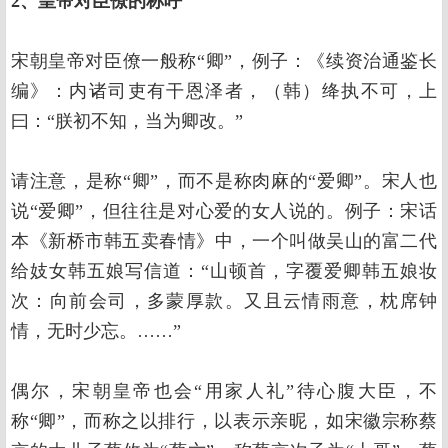
2、皇帝对臣僚的称呼
宋朝皇帝对臣僚一般称“卿”，例子：《续资治通鉴长
编》：内诸司吏有干恩泽者，（韩）绛执不可，上
曰：“朕初不知，当为卿改。”
请注意，是称“卿”，而不是称肉麻的“爱卿”。宋人也
说“爱卿”，但往往是对心爱的女人说的。例子：宋话
本《新桥市韩五卖春情》中，一个叫做吴山的富二代
给妓女韩五娘写信道：“山顿首，字覆爱卿韩五娘妆
次：向前会司，多蒙厚款。又且云情雨意，枕席钟
情，无时少忘。……”
偶尔，宋朝皇帝也会“用家人礼”待心腹大臣，不
称“卿”，而称之以排行，以表示亲昵，如宋徽宗称蔡