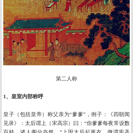
第二人称
1、皇室内部称呼
皇子（包括皇帝）称父亲为“爹爹”，例子：《四朝闻
见录》：太后谓上（宋高宗）曰：“你爹爹每夜常设数
百枝，诸人阁分亦然。”上因太后起更衣，微谓宪圣