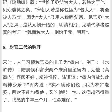
记《鸡肋编》载：“世惟子称父为大人，若施之于他，
则众骇笑之矣。”宋朝人若是称包拯为“包大人”，将会
被人取笑，因为“大人”只用来称呼父亲。见官称“大
人”之风，是从元朝开始的，明清相沿，见清代学者赵
翼的考证：“觌面称大人，则始于元、明耳”。
6、对官二代的称呼
宋时，人们习惯称官员的儿子为“衙内”。例子：《水
浒传》：陆虞候和富安两个来府里望衙内，见他（高
衙内）容颜不好，精神憔悴。陆谦道：“衙内何故如此
精神少乐？”衙内道：“实不瞒你们说，我为林冲老
婆，两次不能勾得他，又吃他那一惊，这病越添得重
了。眼见的半年三个月，性命难保。”