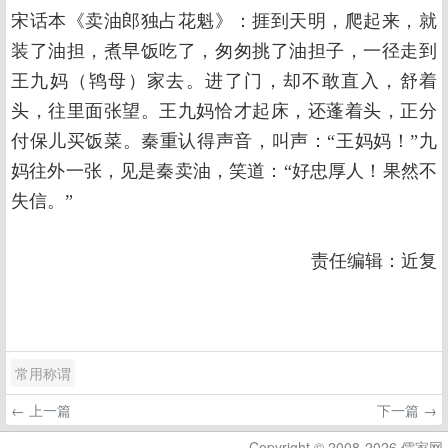
宋话本《卖油郎独占花魁》：捱到天明，爬起来，就
装了油担，煮早饭吃了，匆匆挑了油担子，一径走到
王九妈（鸨母）家去。进了门，却不敢直入，舒着
头，往里面张望。王九妈恰才起床，还蓬着头，正分
付保儿买饭菜。秦重认得声音，叫声：“王妈妈！”九
妈往外一张，见是秦卖油，笑道：“好忠厚人！果然不
失信。”
责任编辑：近复
常用称谓
← 上一篇
下一篇 →
Copyright © 2008-2026 儒家网