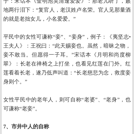
子：宋话本《金明池吴清逢爱爱》：那老儿听了，籁
地两行泪下：“复官人，老汉姓卢名荣。官人见那量酒
的就是老拙女儿，小名爱爱。”
平民中的女性可谦称“妾”、“妾身”，例子：《夷坚志•
王夫人》：王祝曰：“此天赐妾也。虽然，暗昧之物，
妾不敢当。但愿得一子耳。”宋话本《月明和尚度柳
翠》：长老在禅椅之上打坐，也看见红莲在门外。红
莲看着长老，遂乃低声叫道：“长老慈悲为念，救度妾
身则个。”
女性平民中的老年人，则可自称“老婆”、“老身”，也
可谦称“老妾”。
7、市井中人的自称