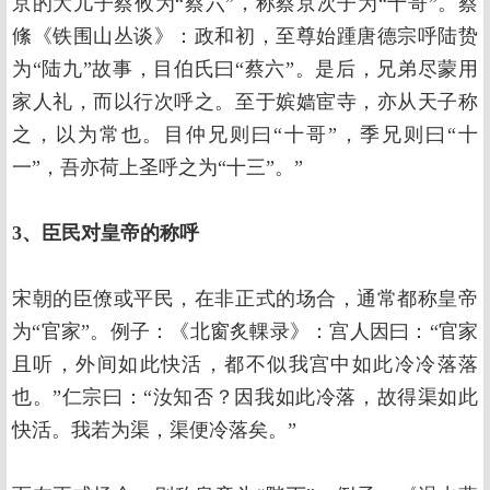
京的大儿子蔡攸为“蔡六”，称蔡京次子为“十哥”。蔡
絛《铁围山丛谈》：政和初，至尊始踵唐德宗呼陆贽
为“陆九”故事，目伯氏曰“蔡六”。是后，兄弟尽蒙用
家人礼，而以行次呼之。至于嫔嫱宦寺，亦从天子称
之，以为常也。目仲兄则曰“十哥”，季兄则曰“十
一”，吾亦荷上圣呼之为“十三”。”
3、臣民对皇帝的称呼
宋朝的臣僚或平民，在非正式的场合，通常都称皇帝
为“官家”。例子：《北窗炙輠录》：宫人因曰：“官家
且听，外间如此快活，都不似我宫中如此冷冷落落
也。”仁宗曰：“汝知否？因我如此冷落，故得渠如此
快活。我若为渠，渠便冷落矣。”