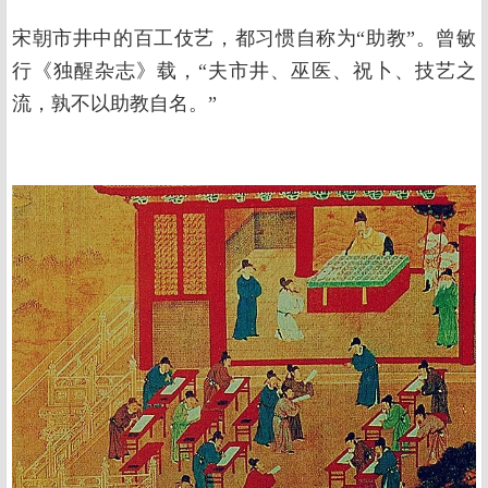
宋朝市井中的百工伎艺，都习惯自称为“助教”。曾敏
行《独醒杂志》载，“夫市井、巫医、祝卜、技艺之
流，孰不以助教自名。”