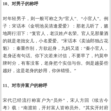
10、对男子的称呼
对年轻男子，则一般可称之为“官人”、“小官人”。例
子：宋话本《金明池吴清逢爱爱》：那老儿听了，籁
地两行泪下：“复官人，老汉姓卢名荣。官人见那量酒
的就是老拙女儿，小名爱爱。”宋话本《卖油郎独占花
魁》：秦重作别，方欲起身，九妈又道：“秦小官人，
老身还有句话。你下次若来讨信，不要早了，约莫申
牌时分，有客没客，老身把个实信与你。倒是越晏些
越好，这是老身的妙用，你休错怪。”
11、对市井富户的称呼
宋代已经流行称富户为“员外”，宋人方回《续古今
考》载：“南渡前，开封富人皆称员外。”其实开封府