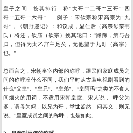
皇子之间，按其排行，称“大哥”“二哥”“三哥”“四
哥”“五哥”“六哥”……例子：宋钦宗称宋高宗为“九
哥”，《朝野遗记》：和议成，显仁后（高宗母亲韦
氏）将还，钦庙（钦宗）挽其轮曰：“蹄蹄，第与吾
归，但得为太乙宫主足矣，无他望于九哥（高宗）
也。”
总而言之，宋朝皇室内部的称呼，跟民间家庭成员之
间的称呼没什么不同，我们平时从古装电视剧看到的
什么“父皇”、“皇兄”、“皇弟”、“皇阿玛”之类的不食人
间烟火的用词，不适用宋朝皇室。宋人说，“呼父为
爹，谓母为妈，以兄为哥，举世皆然。问其义，则无
说。”皇室成员之间的称呼，也是如此。