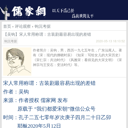
首页
›
评论观察
›
钩沉考据
【吴钩】宋人常用称谓：古装剧最容易出现的差错
钩沉考据
2020-05-13 18:10:52
作者简介：吴钩，男，西历一九七五年生，广东汕尾人。著
有《宋：现代的拂晓时辰》《知宋：写给女儿的大宋历史》
《宋仁宗：共治时代》《风雅宋：看得见的大宋文明》《宋
神宗与王安石：变法时代》等。
宋人常用称谓：古装剧最容易出现的差错
作者：吴钩
来源：作者授权 儒家网 发布
原载于 “我们都爱宋朝”微信公众号
时间：孔子二五七零年岁次庚子四月二十日乙卯
耶稣2020年5月12日