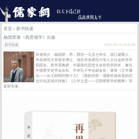
首页
›
新书快递
杨国荣著《再思儒学》出版
新书快递
2020-06-16 16:40:52
作者简介：杨国荣，男，西历一九五七年生，浙江诸暨人，
华东师范大学哲学博士。现任华东师范大学人文社会科学学
院院长、哲学系教授，中国现代思想文化研究所所长，兼任
中国哲学史学会会长、中华孔子学会副会长。著有《王学通
论——从王阳明到熊十力》《善的历程：儒家价值体系的历
史衍化及现代转换》《心学之思——王阳明哲学的阐释》等
多部专著。