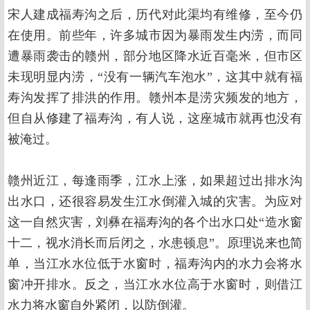
宋人建成福寿沟之后，历代对此渠均有维修，至今仍
在使用。前些年，许多城市因为暴雨发生内涝，而同
遭暴雨袭击的赣州，部分地区降水近百毫米，但市区
未现明显内涝，“没有一辆汽车泡水”，这其中就有福
寿沟发挥了排洪的作用。赣州本是涝灾频发的地方，
但自从修建了福寿沟，有人说，这座城市就再也没有
被淹过。
赣州近江，每逢雨季，江水上涨，如果超过出排水沟
出水口，还很容易发生江水倒灌入城的灾害。为应对
这一自然灾害，刘彝在福寿沟的各个出水口处“造水窗
十二，视水消长而后闭之，水患顿息”。原理说来也简
单，当江水水位低于水窗时，福寿沟内的水力会将水
窗冲开排水。反之，当江水水位高于水窗时，则借江
水力将水窗自外紧闭，以防倒灌。