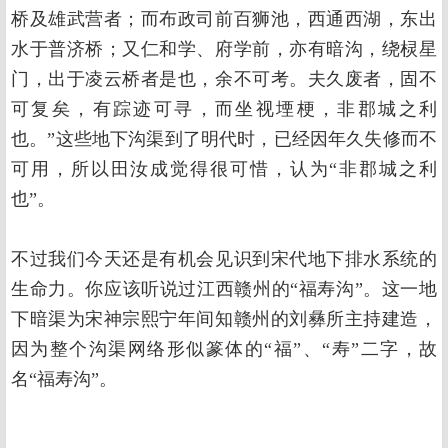
桥及雄武营者；而布政司前百狮池，西通西湖，东出
水于普济桥；又仁和学、府学前，亦有暗沟，绕棂星
门，出于凌云桥者是也，余不可考。夫久废者，固不
可复矣，有踪迹可寻，而坐视堙梗，非郡城之利
也。”这些地下沟渠到了明代时，已经因年久失修而不
可用，所以田汝成觉得很可惜，认为“非郡城之利
也”。
不过我们今天还是有机会见识到宋代地下排水系统的
生命力。你应该听说过江西赣州的“福寿沟”。这一地
下暗渠为宋神宗熙宁年间知赣州的刘彝所主持建造，
因为整个沟渠网络形似篆体的“福”、“寿”二字，故
名“福寿沟”。