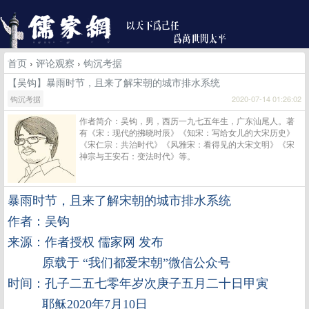
首页
›
评论观察
›
钩沉考据
【吴钩】暴雨时节，且来了解宋朝的城市排水系统
钩沉考据
2020-07-14 01:26:02
作者简介：吴钩，男，西历一九七五年生，广东汕尾人。著
有《宋：现代的拂晓时辰》《知宋：写给女儿的大宋历史》
《宋仁宗：共治时代》《风雅宋：看得见的大宋文明》《宋
神宗与王安石：变法时代》等。
暴雨时节，且来了解宋朝的城市排水系统
作者：吴钩
来源：作者授权 儒家网 发布
原载于 “我们都爱宋朝”微信公众号
时间：孔子二五七零年岁次庚子五月二十日甲寅
耶稣2020年7月10日