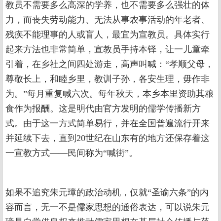
教员不需要多么高深的学养，也不需要多么强壮的体
力，而丧失劳动能力、无法从事农事活动的年老者、
残疾不能理事的人或盲人，最宜为宣教员。具体实行
起来方法也非常简单，宣教员手持本铎，让一儿童牵
引着，在乡社之间四处游走，高声叫喊：“孝顺父母，
尊敬长上，和睦乡里，教训子孙，各安生理，毋作非
为。”每月重复喊六次。每年秋天，本乡本里资助其粮
食作为报酬。这是明代由官方发明的儒学传播新方
式。由于这一方式简单易行，并在全国普遍流行开来
并延续下去，直到20世纪在山东有的地方还保存着这
一宣教方式——民间称为“喊街”。
如果不追究朱元璋的政治动机，仅就“圣谕六条”的内
容而言，无一不是儒家思想的通俗表达，可以说朱元