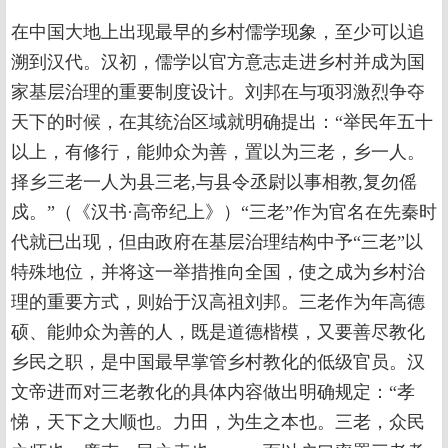
在中国大地上出现最早的乡村儒学现象，至少可以追
溯到汉代。汉初，儒学以官方意志走进乡村并成为国
家基层治理的重要制度设计。刘邦在与项羽激烈争夺
天下的时候，在其统治区域就明确提出：“举民年五十
以上，有修行，能帅众为善，置以为三老，乡一人。
择乡三老一人为县三老,与县令丞尉以事相教,复勿傜
戍。”（《汉书·高帝纪上》）“三老”作为官名在先秦时
代就已出现，但由政府在基层治理结构中予“三老”以
特殊地位，并将这一举措推向全国，使之成为乡村治
理的重要方式，则始于汉高祖刘邦。三老作为年高德
硕、能帅众为善的人，既是道德楷模，又要善尽教化
乡民之职，是中国最早掌管乡村教化的低级官员。汉
文帝进而对三老教化的具体内容做出明确规定：“孝
悌，天下之大顺也。力田，为生之本也。三老，众民