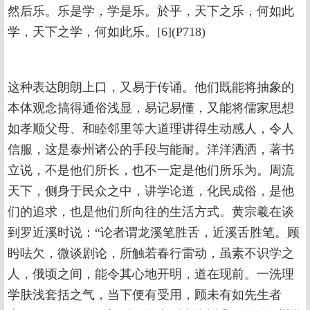
然后乐。乐是学，学是乐。於乎，天下之乐，何如此
学，天下之学，何如此乐。[6](P718)
这种表达朗朗上口，又易于传诵。他们既能将抽象的
本体观念搞得通俗浅显，易记易懂，又能将儒家思想
如孝顺父母、和睦邻里等大道理讲得生动感人，令人
信服，这是泰州诸公的手段与能耐。洋洋洒洒，著书
立说，不是他们所长，也不一定是他们所乐为。周流
天下，侧身于民众之中，讲学论道，化民成俗，是他
们的追求，也是他们所向往的生活方式。黄宗羲在谈
到罗近溪时说：“论者谓龙溪笔胜舌，近溪舌胜笔。顾
盻呿欠，微谈剧论，所触若春行雷动，虽素不识学之
人，俄顷之间，能令其心地开明，道在现前。一洗理
学肤浅套括之气，当下便有受用，顾未有如先生者