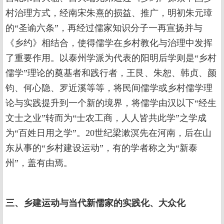
村治理方式，经南宋朱熹的损益、推广，明初朱元璋
的“圣谕六条”，再经过儒家知识分子一再宣扬并与
《乡约》相结合，使得儒学在乡村教化与治理中发挥
了重要作用。以泰州学派为代表的阳明后学则是“乡村
儒学”理论的奠基者和践行者，王艮、朱恕、韩贞、颜
钧、何心隐、罗近溪等等，将民间儒学或乡村儒学理
论与实践提升到一个新的境界，将儒学由汉以下“经生
文士之业”转而为“士农工商，人人皆共此学”之学成
为“百姓日用之学”。20世纪梁漱溟先在河南，后在山
东从事的“乡村建设运动”，有的学者称之为“新泰
州”，盖有由焉。
三、乡建运动与当代新儒家的实践化、大众化