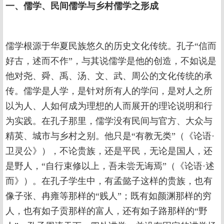
一、儒学、民间儒学与乡村儒学之形成
儒学根源于华夏民族悠久的历史文化传统。孔子“信而
好古，述而不作”，与其说儒学是他的创造，不如说是
他对尧、舜、禹、汤、文、武、周公的文化传统的承
传。儒学是人学，是针对所有人的学问，是对人之所
以为人、人如何成为理想的人而展开的理论说明和行
为实践。在孔子那里，儒学没有民间与官方、大众与
精英、城市与乡村之别。他只是“有教无类”（《论语·
卫灵公》），不论贵族，还是平民，无论是国人，还
是野人，“自行束修以上，吾未尝无诲焉”（《论语·述
而》）。在孔子学生中，有孟懿子这样的贵族，也有
像子张、冉雍等那样的“贱人”；既有如颜渊那样的穷
人，也有如子贡那样的富人，还有如子路那样的“野