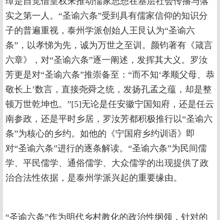
璋是自觉借皇权来推动儒家思想在基层社会传播与落
实之第一人。“圣谕六条”受到具有儒家信仰的知识分
子的普遍重视，泰州学派创始人王艮认为“圣谕六
条”，以孝悌为先，诚为万世之至训。颜钧著有《箴言
六章》，对“圣谕六条”逐一阐述，发挥其大义。罗汝
芳更是对“圣谕六条”推崇备至：“而不知‘孝顺父母、恭
敬长上’数言，直接尧舜之统，发扬孔孟之蕴，却是整
顿万世乾坤也。”[5]无论是任安徽宁国知府，还是任云
南参政，还是平时乡居，罗汝芳都积极推行以“圣谕六
条”为核心的乡约。如他的《宁国府乡约训语》即
对“圣谕六条”进行的逐条解读。“圣谕六条”为民间儒
学、平民儒学、通俗儒学、大众儒学的出现提供了政
治合法性依据，是泰州学派兴起的重要缘由。
“圣谕六条”作为明代乡村教化的政治性纲领，针对的