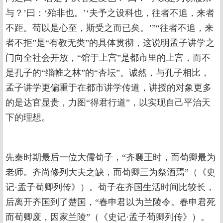
与？’曰：‘殆非也。’‘夫予之设科也，往者不追，来者
不距。苟以是心至，斯受之而已矣。’”“往者不追，来
者不拒”是“有教无类”的具体贯彻，这说明孟子讲学之
门向全社会开放，“馆于上宫”是都市里的上宫，而不
是孔子的“缁帷之林”的“杏坛”。诚然，与孔子相比，
孟子讲学更偏重于在都市讲学传道，讲授的对象更多
的是达官显贵，力图“得君行道”，以实现自己平治天
下的理想。
先秦时期最后一位大儒荀子，“齐襄王时，而荀卿最为
老师。齐尚修列大夫之缺，而荀卿三为祭酒焉”（《史
记·孟子荀卿列传》）。荀子在齐国生活时间比较长，
后离开齐国到了楚国，“春申君以为兰陵令。春申君死
而荀卿废，因家兰陵”（《史记·孟子荀卿列传》）。