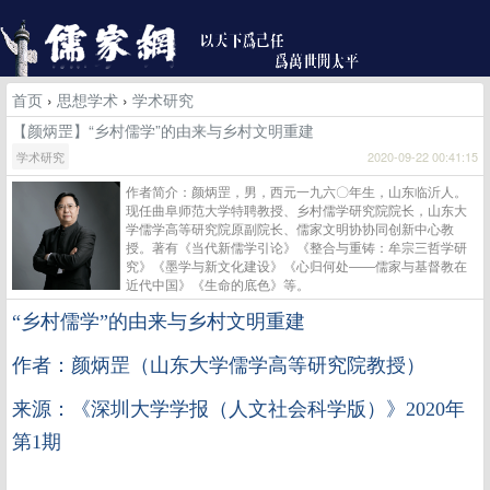
首页
›
思想学术
›
学术研究
【颜炳罡】“乡村儒学”的由来与乡村文明重建
学术研究
2020-09-22 00:41:15
作者简介：颜炳罡，男，西元一九六〇年生，山东临沂人。
现任曲阜师范大学特聘教授、乡村儒学研究院院长，山东大
学儒学高等研究院原副院长、儒家文明协协同创新中心教
授。著有《当代新儒学引论》《整合与重铸：牟宗三哲学研
究》《墨学与新文化建设》《心归何处――儒家与基督教在
近代中国》《生命的底色》等。
“乡村儒学”的由来与乡村文明重建
作者：颜炳罡（山东大学儒学高等研究院教授）
来源：《深圳大学学报（人文社会科学版）》2020年
第1期