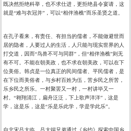
既决然拒绝科举，也不求仕进，更拒绝县令宴请，这
就是“难与衣冠并”，可以“相伴渔樵”而乐圣贤之道。
在孔子看来，有责任、有担当的儒者，不能做避世而
居的隐者，人要过人的生活，人只能与现实世界的人
打交道，因而“鸟兽不可与同群”，但“相伴渔樵”则无
有不可。不能在朝美政，也不求在朝美政，可以在下
位美俗。韩贞是一位真正的民间儒者、平民儒者，是
在下位而美俗者，与乡村百姓为伍，苦乡民之所苦，
乐乡民之所乐。一村聚罢又一村，一村讲毕又一
村。“翱翔清江，扁舟泛泛，下上歌声洋洋”，这是
学，这是乐，这是“乐是乐此学，学是学此乐”。
自北宋吕大临、吕大端兄弟通过《乡约》探索中国乡