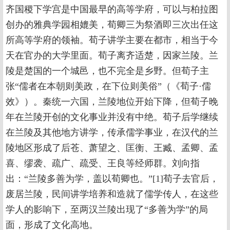
齐国稷下学宫是中国最早的高等学府，可以与柏拉图
创办的雅典学园相媲美，荀卿三为祭酒即三次出任这
所高等学府的领袖。荀子讲学主要在都市，相当于今
天在官办的大学里面。荀子离齐适楚，因家兰陵。兰
陵是楚国的一个城邑，也不完全是乡野。但荀子主
张“儒者在本朝则美政，在下位则美俗”（《荀子·儒
效》）。秦统一六国，兰陵地位开始下降，但荀子晚
年在兰陵开创的文化事业并没有中绝。荀子后学继续
在兰陵及其他地方讲学，传承儒学事业，在汉代的兰
陵地区形成了后苍、萧望之、匡衡、王臧、孟卿、孟
喜、缪袭、疏广、疏受、王良等经师群。刘向指
出：“兰陵多善为学，盖以荀卿也。”[1]荀子去官后，
废居兰陵，民间讲学培养和造就了儒学传人，在这些
学人的影响下，至两汉兰陵出现了“多善为学”的局
面，形成了文化高地。