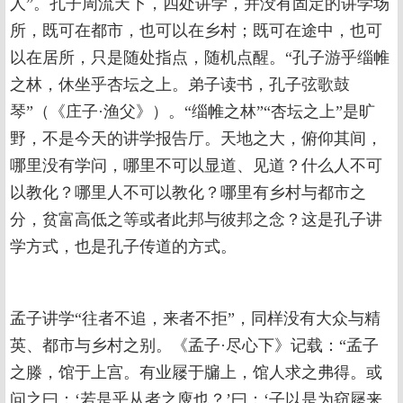
人”。孔子周流天下，四处讲学，并没有固定的讲学场
所，既可在都市，也可以在乡村；既可在途中，也可
以在居所，只是随处指点，随机点醒。“孔子游乎缁帷
之林，休坐乎杏坛之上。弟子读书，孔子弦歌鼓
琴”（《庄子·渔父》）。“缁帷之林”“杏坛之上”是旷
野，不是今天的讲学报告厅。天地之大，俯仰其间，
哪里没有学问，哪里不可以显道、见道？什么人不可
以教化？哪里人不可以教化？哪里有乡村与都市之
分，贫富高低之等或者此邦与彼邦之念？这是孔子讲
学方式，也是孔子传道的方式。
孟子讲学“往者不追，来者不拒”，同样没有大众与精
英、都市与乡村之别。《孟子·尽心下》记载：“孟子
之滕，馆于上宫。有业屦于牖上，馆人求之弗得。或
问之曰：‘若是乎从者之廋也？’曰：‘子以是为窃屦来