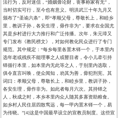
法行为，反对迷信，“婚姻毋论财，丧事称家有无”，
当时切实可行，至今也有意义。明洪武三十年九月又
颁布了“圣谕六条”，即“孝顺父母，尊敬长上，和睦乡
里，教训子孙，各安生理，毋作非为”，要求在全国尤
其是乡村进行大力推行和广泛传播。次年，朱元璋又
专门发布《教民榜文》，对如何教化民众进行了专门
规范。其中规定：“每乡每里各置木铎一个，于本里内
选年老或残疾不能理事之人或瞽目者，令小儿牵引持
铎循行本里，如本里内无此等之人，于别里内选取，
俱令直言叫唤，使众闻知，劝其为善，毋犯刑宪。其
词曰：孝顺父母，尊敬长上，和睦乡里，教训子孙，
各安生理，毋作非为。如此者每月六次。其持铎之
人，秋成之时，本乡本里内众人随其多寡资助粮食。
如乡村人民住居四散窎远，每一甲内置木铎一个，易
为传晓。”[4]这是中国最早设立的宣教员制度。这些宣