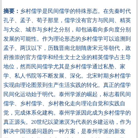
摘要：
乡村儒学是民间儒学的特殊形态。在先秦时代
孔子、孟子、荀子那里，儒学没有官方与民间、精英
与大众、城市与乡村之分别，却包涵着向多向度分别
发展的可能性。作为理论形态的乡村儒学可以追溯到
孟子。两汉以下，历魏晋南北朝隋唐宋元等朝代，政
府推崇的官方儒学和经生文士之业的精英儒学占主导
地位，然而民间儒学尤其是乡村儒学通过私塾、家
学、私人书院等不断发展、深化。北宋时期乡村儒学
实现由理论图景到生产生活实践的转化。真正的儒学
民间化运动始于明代。泰州学派的崛起，标志着民间
儒学、乡村儒学、乡村教化走向理论自觉和实践自
觉，完成体系化建构。泰州学派因此成为乡村儒学的
真正源头。20世纪以梁漱溟为代表的乡建运动，作为
解决中国强盛问题的一种方案，是泰州学派的新发