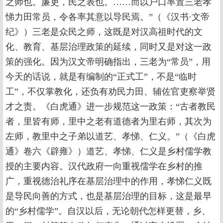
之师也。廉吏，民之表也。……而以户口率置三老孝
悌力田常员，令各率其意以导民焉。”（《汉书·文帝
纪》）三老是众民之师，这既是对汉高祖时代的文
化、教育、基层治理政策的延续，同时又是对这一政
策的强化。因为汉文帝明确指出，三老为“常员”，用
今天的话说，就是有编制的“正式工”，不是“临时
工”，不仅掌教化，还负有劝民力田、辅佐官吏察举贤
才之责。《白虎通》进一步规范这一政策：“古者教民
者，里皆有师，里中之老有道德者为里右师，其次为
左师，教里中之子弟以道艺、孝悌、仁义。”（《白虎
通》卷六《辟雍》）道艺、孝悌、仁义是乡村儒学教
授的主要内容。汉代政府一向重视儒学在乡村的推
广，重视德治礼序在基层治理中的作用，孝悌仁义既
是导民向善的方式，也是基层治理的目标，这是最早
的“乡村儒学”。自汉以后，无论朝代怎样更替，乡、