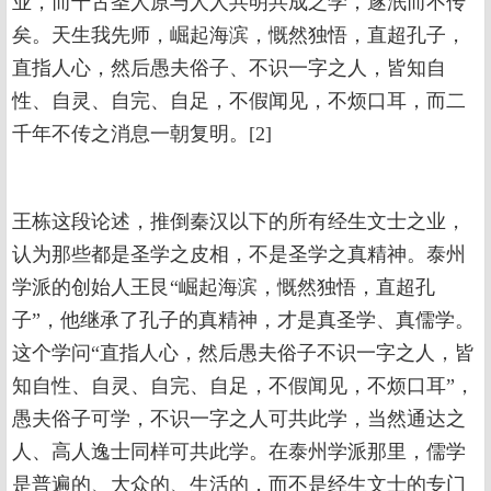
业，而千古圣人原与人人共明共成之学，遂泯而不传
矣。天生我先师，崛起海滨，慨然独悟，直超孔子，
直指人心，然后愚夫俗子、不识一字之人，皆知自
性、自灵、自完、自足，不假闻见，不烦口耳，而二
千年不传之消息一朝复明。[2]
王栋这段论述，推倒秦汉以下的所有经生文士之业，
认为那些都是圣学之皮相，不是圣学之真精神。泰州
学派的创始人王艮“崛起海滨，慨然独悟，直超孔
子”，他继承了孔子的真精神，才是真圣学、真儒学。
这个学问“直指人心，然后愚夫俗子不识一字之人，皆
知自性、自灵、自完、自足，不假闻见，不烦口耳”，
愚夫俗子可学，不识一字之人可共此学，当然通达之
人、高人逸士同样可共此学。在泰州学派那里，儒学
是普遍的、大众的、生活的，而不是经生文士的专门