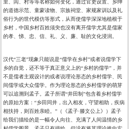
里、闾、村等等名称如何变化，通过官吏设置、乡绅
的道德示范、童蒙读物、宗族祠堂、家规家训以及礼
俗行为的世代模仿等形式，从而使儒学深深地植根于
乡村，中国乡村百姓须臾也没有离开儒学尤其是儒家
的孝、悌、忠、信、礼、义、廉、耻的文化浸润。
汉代“三老”现象只能说是“儒学在乡村”或者说儒学下
乡的自觉，还不等于真正意义上的“乡村的儒学”，并
不是儒者主观设计的或者说理论形态的乡村儒学、民
间儒学或大众儒学。作为理论形态的乡村儒学的萌芽
可以追溯到孟子。孟子所谓“井田制”包含着乡村儒学
的原始方案：“乡田同井，出入相友，守望相助，疾病
相扶持，则百姓亲睦。”（《孟子·滕文公上》）孟子
给我们描绘的是一幅令人向往、充满了人间温情的乡
村儒学图景。孟子只有描绘，但没有将其理论推向实