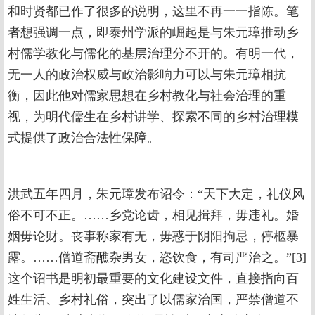
和时贤都已作了很多的说明，这里不再一一指陈。笔
者想强调一点，即泰州学派的崛起是与朱元璋推动乡
村儒学教化与儒化的基层治理分不开的。有明一代，
无一人的政治权威与政治影响力可以与朱元璋相抗
衡，因此他对儒家思想在乡村教化与社会治理的重
视，为明代儒生在乡村讲学、探索不同的乡村治理模
式提供了政治合法性保障。
洪武五年四月，朱元璋发布诏令：“天下大定，礼仪风
俗不可不正。……乡党论齿，相见揖拜，毋违礼。婚
姻毋论财。丧事称家有无，毋惑于阴阳拘忌，停柩暴
露。……僧道斋醮杂男女，恣饮食，有司严治之。”[3]
这个诏书是明初最重要的文化建设文件，直接指向百
姓生活、乡村礼俗，突出了以儒家治国，严禁僧道不