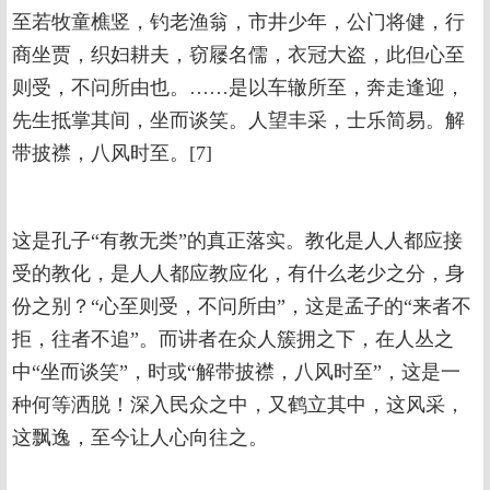
至若牧童樵竖，钓老渔翁，市井少年，公门将健，行
商坐贾，织妇耕夫，窃屦名儒，衣冠大盗，此但心至
则受，不问所由也。……是以车辙所至，奔走逢迎，
先生抵掌其间，坐而谈笑。人望丰采，士乐简易。解
带披襟，八风时至。[7]
这是孔子“有教无类”的真正落实。教化是人人都应接
受的教化，是人人都应教应化，有什么老少之分，身
份之别？“心至则受，不问所由”，这是孟子的“来者不
拒，往者不追”。而讲者在众人簇拥之下，在人丛之
中“坐而谈笑”，时或“解带披襟，八风时至”，这是一
种何等洒脱！深入民众之中，又鹤立其中，这风采，
这飘逸，至今让人心向往之。