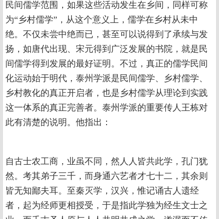
民间儒学范围，如果这些活动发生在乡间，同样可称
为“乡村儒学”，从这个意义上，儒学在乡村从未中
绝。不仅未尝中绝而已，甚至可以说得到了承续与发
扬，如唐代出现、宋元得到广泛发展的书院，就是民
间儒学得到发展的最好证明。不过，真正的儒学民间
化运动始于明代，泰州学派是民间儒学、乡村儒学、
乡村教化的真正开启者，也是乡村儒学从理论到实践
这一体系的真正完善者。泰州学派的重要传人王栋对
此有清楚的说明。他指出：
自古士农工商，业虽不同，然人人皆共此学，孔门犹
然。考其弟子三千，而身通六艺者才七十二，其余则
皆无知鄙夫耳。至秦灭学，汉兴，惟记诵古人遗经
者，起为经师更相授受，于是指此学独为经生文士之