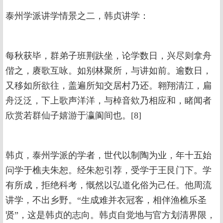
泰州学派讲学情景之二，韩贞讲学：
每秋获毕，群弟子班荆趺坐，论学数日，兴尽则拿舟
偕之，赓歌互咏。如别林聚所，与讲如前。逾数日，
又移如所欲往，盖遍所知交居村乃还。翱翔清江，扁
舟泛泛，下上歌声洋洋，与棹音欸乃相应和，睹闻者
欣赏若群仙子嬉游于瀛阆间也。[8]
韩贞，泰州学派的学者，世代以制陶为业，年十五始
问学于樵夫朱恕。经朱恕引荐，受学于王艮门下。学
有所成，拒绝科考，慨然以弘道化俗为己任。他周流
讲学，不出乡野。“生成难并衣冠客，相伴渔樵乐圣
贤”，这是韩贞的志向。韩贞自觉地与官方划清界限，