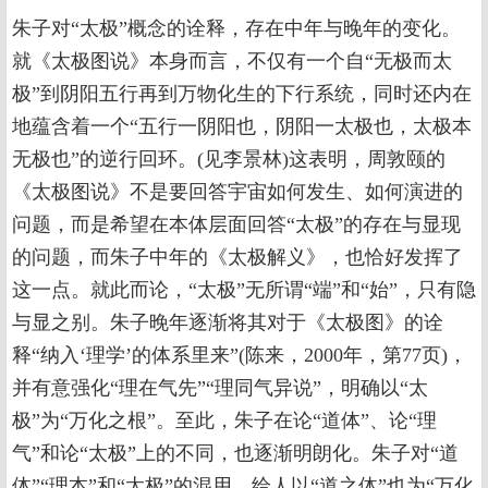
朱子对“太极”概念的诠释，存在中年与晚年的变化。
就《太极图说》本身而言，不仅有一个自“无极而太
极”到阴阳五行再到万物化生的下行系统，同时还内在
地蕴含着一个“五行一阴阳也，阴阳一太极也，太极本
无极也”的逆行回环。(见李景林)这表明，周敦颐的
《太极图说》不是要回答宇宙如何发生、如何演进的
问题，而是希望在本体层面回答“太极”的存在与显现
的问题，而朱子中年的《太极解义》，也恰好发挥了
这一点。就此而论，“太极”无所谓“端”和“始”，只有隐
与显之别。朱子晚年逐渐将其对于《太极图》的诠
释“纳入‘理学’的体系里来”(陈来，2000年，第77页)，
并有意强化“理在气先”“理同气异说”，明确以“太
极”为“万化之根”。至此，朱子在论“道体”、论“理
气”和论“太极”上的不同，也逐渐明朗化。朱子对“道
体”“理本”和“太极”的混用，给人以“道之体”也为“万化