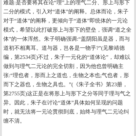
难题:是否要将其在论“理”上的理气二分、形上与形下
二分的模式，引入对“道体”的阐释。总体而论，朱子
对于“道体”的阐释，更倾向于“道体”即统体的一元论
模式，希望以此打破形上与形下的壁垒，强调“道之全
体”的一体浑然。朱子明确强调:“盖阴阳虽是器，而与
道初不相离耳。道与器，岂各是一物乎?”(见黎靖德
编，第2534页)不过，朱子一元化的“道体论”，却难以
做到与理气二元论的完全切割，因为他也曾明确主
张:“理也者，形而上之道也，生物之本也;气也者，形
而下之器也，生物之具也。”(《朱子全书》第23册，
第2755页)这正是在将形上与形下之分等同于理与气之
异。因此，朱子在讨论“道体”具体如何呈现的问题
时，就无法将一元论贯彻到底，始终与理气二元论纠
缠不清。