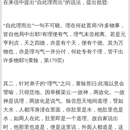
在来信中提出“自此理而出”的说法，提出批驳:
“自此理而出”一句不可晓。理在何处置局?许多物事，
皆自他局中出耶?有理便有气，理气未尝相离。若是元
亨利贞，天之四德，亦是有个天，便有个德。其为万
物也，亦是理与气一并分付，何处专有个理，管干出
许多物耶?(黄榦，第179页)
其二，针对弟子的“理气”之问，黄榦答曰:此项以意会
譬喻，只得恁地。因举横渠云:一故神，两故化。一故
神是说理，两故化是说气。榦尝思天地间道理，譬如
大水，人都浑身浸在里面，你肚里是水，他肚里也是
水，如两人在此，肚里即是一个道理。故自家说出
时，他那里也道是，便是这里说，外面人都道是，这