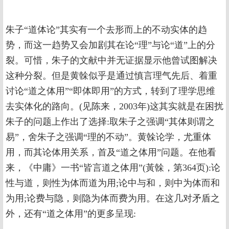
朱子“道体论”其实有一个去形而上的不动实体的趋
势，而这一趋势又会加剧其在论“理”与论“道”上的分
裂。可惜，朱子的文献中并无证据显示他曾试图解决
这种分裂。但是黄榦似乎是通过慎言理气先后、着重
讨论“道之体用”“即体即用”的方式，转到了理学思维
去实体化的路向。(见陈来，2003年)这其实就是在困扰
朱子的问题上作出了选择:取朱子之强调“其体则谓之
易”，舍朱子之强调“理的不动”。黄榦论学，尤重体
用，而其论体用关系，首及“道之体用”问题。在他看
来，《中庸》一书“皆言道之体用”(黃榦，第364页):论
性与道，则性为体而道为用;论中与和，则中为体而和
为用;论费与隐，则隐为体而费为用。在这几对矛盾之
外，还有“道之体用”的更多呈现: