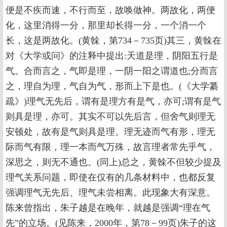
便是不疾而速，不行而至，故唤做神。两故化，两便
化，这里消得一分，那里却长得一分，一个消一个
长，这是两故化。(黄榦，第734－735页)其三，黄榦在
对《大学或问》的注释中提出:天道是理，阴阳五行是
气。合而言之，气即是理，一阴一阳之谓道也;分而言
之，理自为理，气自为气，形而上下是也。(《大学纂
疏》)理气无先后，谓有是理方有是气，亦可;谓有是气
则具是理，亦可。其实不可以先后言，但舍气则理无
安顿处，故有是气则具是理。理无迹而气有形，理无
际而气有限，理一本而气万殊，故言理者常先乎气，
深思之，则无不通也。(同上)总之，黄榦不但较少提及
理气关系问题，即使在仅有的几条材料中，也都反复
强调理气无先后、理气未尝相离。此现象大有深意。
陈来曾指出，朱子越是在晚年，就越是强调“理在气
先”的立场。(见陈来，2000年，第78－99页)朱子的这