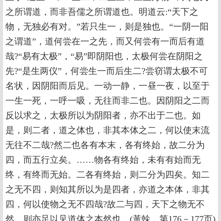
之所谓道，而非吾儒之所谓道也。明道云:“天下之
物，无独必有对。”若只生一，则是独也。“一阴一阳
之谓道”，道何尝在一之先，而又何尝有一而后有道
哉?“易有太极”，“易”即阴阳也，太极何尝在阴阳之
先?“是生两仪”，何尝生一而后生二?尝窃谓太极不可
名状，因阴阳而后见。一动一静，一昼一夜，以至于
一生一死，一呼一吸，无往而非二也。因阴阳之二而
反以求之，太极所以为阴阳者，亦不出于二也。如
是，则二者，道之体也，非其本体之二，何以使末流
无往不二哉?然二也各有本末，各有终始，故二分为
四，而五行立矣。……物各有终始，未有有始而无
终，有终而无始。二各有终始，则二分为四矣。知二
之无不四，则知其所以为是四者，亦道之本体，非其
四，何以使物之无不四哉?故二与四，天下之物无不
然，则亦足以见道体之本然也。(黃榦，第176－177页)