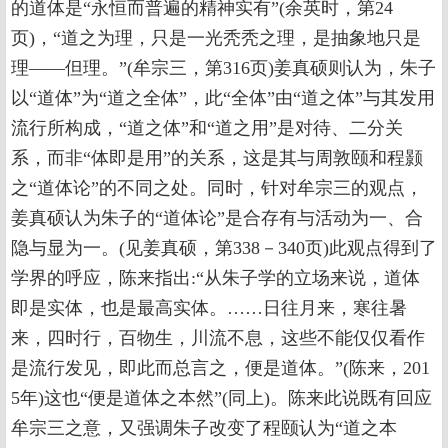
的道体是“永恒而普遍的精神实有”(余英时，第24
页)，“道之为理，只是一光秃秃之理，是抽象地只是
理——但理。”(牟宗三，第316页)姜真硕则认为，朱子
以“道体”为“道之全体”，此“全体”由“道之体”与其发用
流行所构成，“道之体”和“道之用”是对待、二分关
系，而非“体即是用”的关系，这是其与周敦颐和程颢
之“道体论”的不同之处。同时，针对牟宗三的观点，
姜真硕认为朱子的“道体论”是合存有与活动为一、合
隐与显为一。(见姜真硕，第338－340页)此观点得到了
学界的呼应，陈来指出:“从朱子学的立场来说，道体
即是实体，也是最高实体。……日往月来，寒往暑
来，四时行，百物生，川流不息，这些不能仅仅看作
是流行发见，即此而总言之，便是道体。”(陈来，201
5年)这也“便是道体之本然”(同上)。陈来此说既有回应
牟宗三之意，又强调朱子改变了程颐认为“道之本