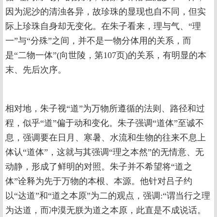
因为泥沙的清浊各异，故珍珠的显现也自不同，但实
际上珍珠自身却无变化。在朱子看来，理与气、“理
一”与“分殊”之间，并不是一物分体用的关系，而
是“二物一体”(向世陵，第107页)的关系，有明显的本
末、先后次序。
相对地，朱子视“道”为万物所遵循的法则、路径和过
程，似乎“道”偏于动和变化。朱子强调“道体”至诚不
息，强调要在日月、寒暑、水流和生物的往来不息上
体认“道体”，这就与其强调“理之本然”的无情意、无
动静，形成了鲜明的对照。朱子并不希望将“道之
体”诠释为先于万物的本根、本源。他针对吕子约
以“达道”和“道之本原”为二的观点，强调:“谓当行之理
为达道，而冲漠无朕为道之本原，此直是不成说话。