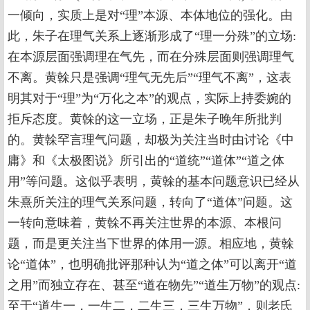
一倾向，实质上是对“理”本源、本体地位的强化。由
此，朱子在理气关系上逐渐形成了“理一分殊”的立场:
在本源层面强调理在气先，而在分殊层面则强调理气
不离。黄榦只是强调“理气无先后”“理气不离”，这表
明其对于“理”为“万化之本”的观点，实际上持委婉的
拒斥态度。黄榦的这一立场，正是朱子晚年所批判
的。黄榦罕言理气问题，却极为关注当时由讨论《中
庸》和《太极图说》所引出的“道统”“道体”“道之体
用”等问题。这似乎表明，黄榦的基本问题意识已经从
朱熹所关注的理气关系问题，转向了“道体”问题。这
一转向意味着，黄榦不再关注世界的本源、本根问
题，而是更关注当下世界的体用一源。相应地，黄榦
论“道体”，也明确批评那种认为“道之体”可以离开“道
之用”而独立存在、甚至“道在物先”“道生万物”的观点:
至于“道生一，一生二，二生三，三生万物”，则老氏