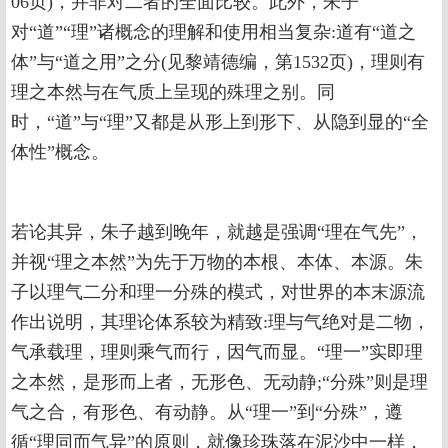
06页)，并非对二者的全面比较。此外，朱子
对“道”“理”诸概念的理解和使用相当复杂:道有“道之
体”与“道之用”之分(见黎靖德编，第1532页)，理则有
理之本然与在气质上呈现的殊理之别。同
时，“道”与“理”又都是从形上到形下、从隐到显的“全
体性”概念。
若论其异，朱子越到晚年，就越是强调“理在气先”，
并视“理之本然”为先于万物的本根、本体、本源。朱
子以理气二分和理一分殊的模式，对世界的本末源流
作出说明，其理论体系较为精致:理与气绝对是二物，
气承载理，理则乘气而行，因气而显。“理一”实即理
之本然，是形而上者，无形色、无动静;“分殊”则是理
气之合，有形色、有动静。从“理一”到“分殊”，遵
循“理同而气异”的原则，就像珍珠落在泥沙中一样，