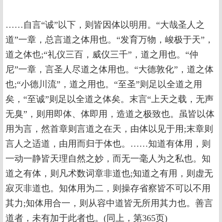
……自言“诚”以下，则皆因体以明用。“大哉圣人之
道”一章，总言道之体用也。“发育万物，峻极于天”，
道之体也;“礼仪三百，威仪三千”，道之用也。“仲
尼”一章，言圣人尽道之体用也。“大德敦化”，道之体
也;“小德川流”，道之用也。“至圣”则足以全道之用
矣，“至诚”则足以全道之体矣。末言“上天之载，无声
无臭”，则用即体、体即用，造道之极致也。虽皆以体
用为言，然首章则言道之在天，由体以见于用;末章则
言人之适道，由用而归于体也。……知道有体用，则
一动一静皆天理自然之妙，而无一毫人为之私也。知
道之有体，则凡术数词章非道也;知道之有用，则虚无
寂灭非道也。知体用为二，则操存省察皆不可以不用
其力;知体用合一，则从容中道皆无所用其力也。善言
道者，未有加于此者也。(同上，第365页)