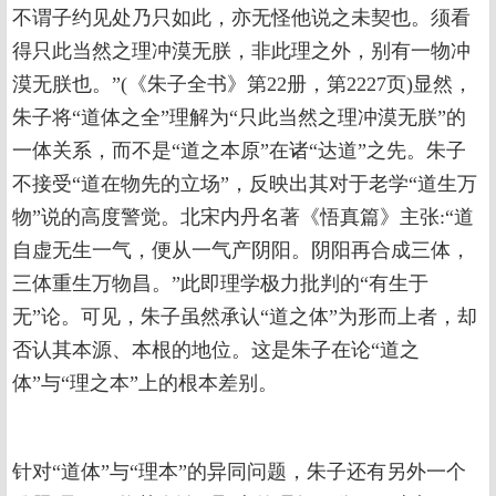
不谓子约见处乃只如此，亦无怪他说之未契也。须看
得只此当然之理冲漠无朕，非此理之外，别有一物冲
漠无朕也。”(《朱子全书》第22册，第2227页)显然，
朱子将“道体之全”理解为“只此当然之理冲漠无朕”的
一体关系，而不是“道之本原”在诸“达道”之先。朱子
不接受“道在物先的立场”，反映出其对于老学“道生万
物”说的高度警觉。北宋内丹名著《悟真篇》主张:“道
自虚无生一气，便从一气产阴阳。阴阳再合成三体，
三体重生万物昌。”此即理学极力批判的“有生于
无”论。可见，朱子虽然承认“道之体”为形而上者，却
否认其本源、本根的地位。这是朱子在论“道之
体”与“理之本”上的根本差别。
针对“道体”与“理本”的异同问题，朱子还有另外一个