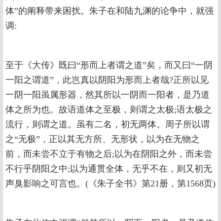
体”的阐释带来困扰。朱子在和陆九渊的论争中，就强
调:
至于《大传》既曰“形而上者谓之道”矣，而又曰“一阴
一阳之谓道”，此岂真以阴阳为形而上者哉?正所以见
一阴一阳虽属形器，然其所以一阴而一阳者，是乃道
体之所为也。故语道体之至极，则谓之太极;语太极之
流行，则谓之道。虽有二名，初无两体。周子所以谓
之“无极”，正以其无方所、无形状，以为在无物之
前，而未尝不立于有物之后;以为在阴阳之外，而未尝
不行乎阴阳之中;以为通贯全体，无乎不在，则又初无
声臭影响之可言也。(《朱子全书》第21册，第1568页)