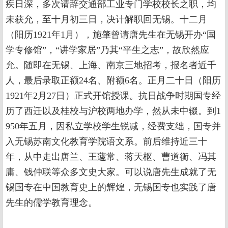
疾日深，多次请辞交通部工业专门学校校长之职，均
未获允，至十月初三日，决计解职回无锡。十二月
（阳历1921年1月），施肇曾请唐先生在无锡开办“国
学专修馆”，“讲学家居”乃其“平生之志”，故欣然应
允。随即在无锡、上海、南京三地招考，报名者近千
人，最后录取正额24名、附额6名。正月二十日（阳历
1921年2月27日）正式开馆授课。抗日战争时期国专经
历了西迁以及桂校与沪校两地办学，然从未中辍。到1
950年五月，因私立学校学生锐减，经费支绌，国专并
入无锡苏南文化教育学院语文系。前后维持近三十
年，从中走出唐兰、王蘧常、蒋天枢、曹道衡、冯其
庸、钱仲联等众多文史大家。可以说唐先生成就了无
锡国专在中国教育史上的辉煌，无锡国专也实践了唐
先生的儒学教育理念。