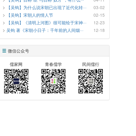
【吴钩】为什么说宋朝已出现了近代化转···
03-02
【吴钩】宋朝人的情人节
02-15
【吴钩】《清明上河图》很可能绘于宋神···
12-23
吴钩 著《宋朝小日子：千年前的人间烟···
12-18
微信公众号
儒家网
青春儒学
民间儒行