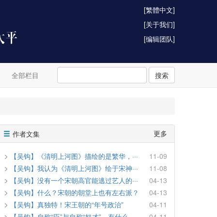
[繁體中文]
[关于我们]
[编辑团队]
全部栏目
搜索
更多
作者文集
【吴钩】《清明上河图》描绘的是繁华，···
11-09
【吴钩】我认为《清明上河图》绘于宋神···
11-08
【吴钩】没有一个宋朝高官能逃过艺人的···
04-13
【吴钩】什么？宋朝的朝堂上也有左右派？
04-13
【吴钩】真独特！宋王朝的“年号政治”
04-11
【吴钩】自称“臣”与自称“奴才”，有什么···
04-11