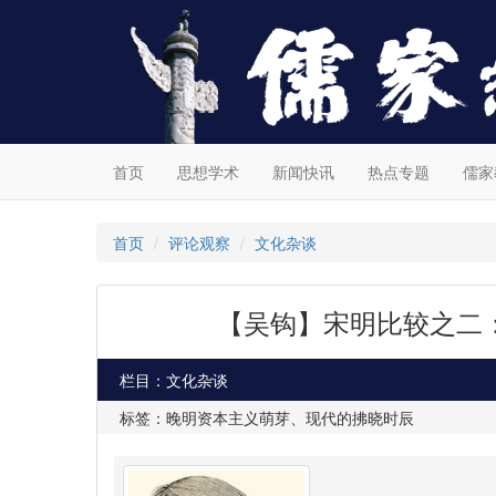
首页
思想学术
新闻快讯
热点专题
儒家
首页
评论观察
文化杂谈
【吴钩】宋明比较之二
栏目：文化杂谈
标签：晚明资本主义萌芽、现代的拂晓时辰