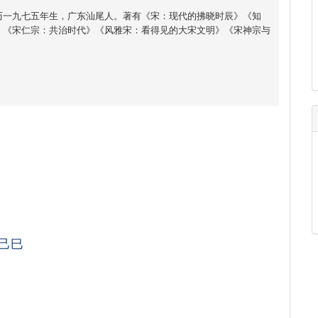
历一九七五年生，广东汕尾人。著有《宋：现代的拂晓时辰》《知
》《宋仁宗：共治时代》《风雅宋：看得见的大宋文明》《宋神宗与
己巳