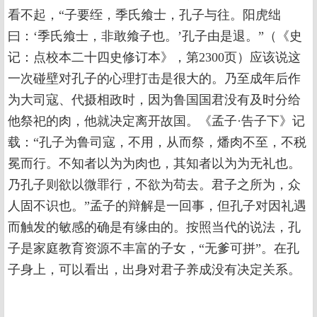
看不起，“子要绖，季氏飨士，孔子与往。阳虎绌
曰：‘季氏飨士，非敢飨子也。’孔子由是退。”（《史
记：点校本二十四史修订本》，第2300页）应该说这
一次碰壁对孔子的心理打击是很大的。乃至成年后作
为大司寇、代摄相政时，因为鲁国国君没有及时分给
他祭祀的肉，他就决定离开故国。《孟子·告子下》记
载：“孔子为鲁司寇，不用，从而祭，燔肉不至，不税
冕而行。不知者以为为肉也，其知者以为为无礼也。
乃孔子则欲以微罪行，不欲为苟去。君子之所为，众
人固不识也。”孟子的辩解是一回事，但孔子对因礼遇
而触发的敏感的确是有缘由的。按照当代的说法，孔
子是家庭教育资源不丰富的子女，“无爹可拼”。在孔
子身上，可以看出，出身对君子养成没有决定关系。