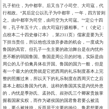
孔子初仕，为中都宰。后又当了小司空、大司寇，代
行相政。“其后定公以孔子为中都宰，一年，四方皆则
之。由中都宰为司空，由司空为大司寇。”“定公十四
年，孔子年五十六，由大司寇行摄相事。”（《史记：
点校本二十四史修订本》，第2311页）儒家是要为天
下担当责任，所以他也没放弃参政的机会，一度成为
鲁国的高官。但孔子一生主要的政治舞台是在内忧外
患不断的弱国鲁国。鲁国是周公旦的封地，实际是由
周公的儿子伯禽具体在开国。鲁国的国力一般，但是
有一个最大的优势就是它把西周的礼乐制度基本上完
整的照搬过来，所以天下的礼乐制度在西周灭亡之后
基本上都以鲁国为代表。这样的鲁国其实是内忧外患
的，内忧是季孙氏、孟孙氏、叔孙氏三个卿家贵族掌
握着国家实权，而作为诸侯国的国君鲁君要么被流
放，要么被挟持，反而居于次要的地位。鲁君想要改