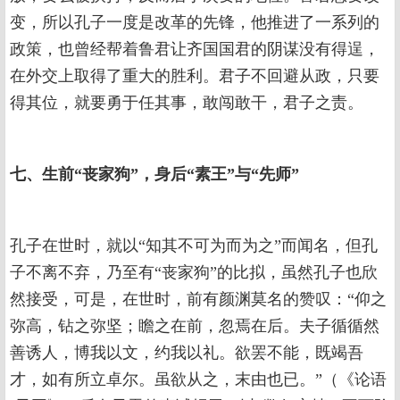
变，所以孔子一度是改革的先锋，他推进了一系列的
政策，也曾经帮着鲁君让齐国国君的阴谋没有得逞，
在外交上取得了重大的胜利。君子不回避从政，只要
得其位，就要勇于任其事，敢闯敢干，君子之责。
七、生前“丧家狗”，身后“素王”与“先师”
孔子在世时，就以“知其不可为而为之”而闻名，但孔
子不离不弃，乃至有“丧家狗”的比拟，虽然孔子也欣
然接受，可是，在世时，前有颜渊莫名的赞叹：“仰之
弥高，钻之弥坚；瞻之在前，忽焉在后。夫子循循然
善诱人，博我以文，约我以礼。欲罢不能，既竭吾
才，如有所立卓尔。虽欲从之，末由也已。”（《论语