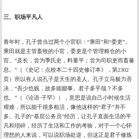
三、职场平凡人
青年时，孔子曾当过两个小官职：“乘田”和“委吏”。
乘田就是主管畜牧的小官，委吏是个管理粮仓的小
官。“及长，尝为季氏史，料量平；尝为司职吏而畜蕃
息。”（《史记：点校本二十四史修订本》，第2302
页）所以有人说孔子是天生的圣人。孔子立马极力否
决，“吾少也贱，故多能鄙事。君子多乎哉？不多
也。”（《论语·子罕》），意思是说自己小时候生活
艰难，所以能干很多粗活，像他这样的“君子”并不
多。孔子的“基层公务员”经历，让孔子直面生活的平
凡和琐碎，经历了生活和工作的考验，对于一个心怀
理想的人来说，可以说职场处逆，但这正是君子修炼