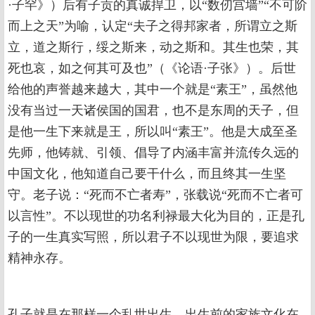
·子罕》）后有子贡的真诚捍卫，以“数仞宫墙”“不可阶
而上之天”为喻，认定“夫子之得邦家者，所谓立之斯
立，道之斯行，绥之斯来，动之斯和。其生也荣，其
死也哀，如之何其可及也”（《论语·子张》）。后世
给他的声誉越来越大，其中一个就是“素王”，虽然他
没有当过一天诸侯国的国君，也不是东周的天子，但
是他一生下来就是王，所以叫“素王”。他是大成至圣
先师，他铸就、引领、倡导了内涵丰富并流传久远的
中国文化，他知道自己要干什么，而且终其一生坚
守。老子说：“死而不亡者寿”，张载说“死而不亡者可
以言性”。不以现世的功名利禄最大化为目的，正是孔
子的一生真实写照，所以君子不以现世为限，要追求
精神永存。
孔子就是在那样一个乱世出生，出生前的家族文化在