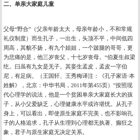
二、单亲大家庭儿童
父母“野合”（父亲年龄太大，母亲年龄小，不和常规
礼仪制度）而生孔子，一出生，头顶不平，中间低四
周高，其貌不扬，有九个姐姐，一个跛腿的哥哥，更
为悲痛的是，他三岁丧父，十七岁丧母。“伯夏生叔梁
纥。曰虽有九女是无子。其妾生孟皮，孟皮一字伯
尼，有足病。（王国轩、王秀梅译注：《孔子家语·本
姓解》，北京：中华书局，2011年第455页）”按照现
代心理学的说法，他是一个贫困单亲大家庭长大的孩
子，从小父爱缺乏，心理健康水平或许堪忧。从孔子
身上，可以看出，即使原生家庭不完美，也不影响孔
子的人格追求，孔子从生理到心理都无执著、癫狂之
象，君子与原生家庭无决定关系。