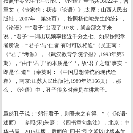
按照李零先生书中所说，《论语》全书共16022字，含
重文（《丧家狗：我读〈论语〉》,太原：山西人民出
版社，2007年，第36页），按照杨伯峻先生的统计，
《论语》中“君子”出现了107次，就全部文字来
说，“君子”一词出现频率接近千分之七。如果按照学
者所说，“‘君子’与‘仁者’有时可以相通”（吴正南：
《“君子”考源》，《武汉教育学院学报》,1998年第5
期），“由于‘君子’的本质是‘仁'，故‘君子之道’事实上
即是‘仁道’”（余英时：《中国思想传统的现代诠
释》，南京:江苏人民出版社,1989年第166页），那
么，《论语》中，孔子很多时候是在讲君子。
虽然孔子说：“躬行君子，则吾未之有得。”（《论语·
述而》，参照(宋)朱熹：《四书章句集注》，北京：中
华书局，2015年版，后面的“四书”引文皆以此版本为