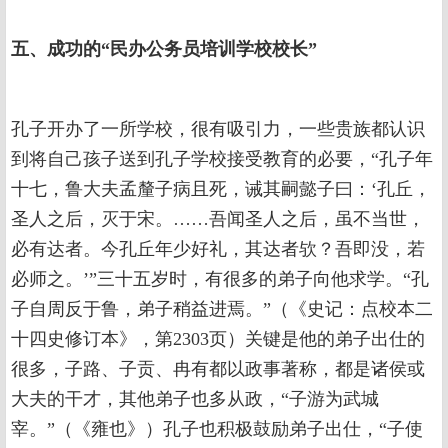
五、成功的“民办公务员培训学校校长”
孔子开办了一所学校，很有吸引力，一些贵族都认识
到将自己孩子送到孔子学校接受教育的必要，“孔子年
十七，鲁大夫孟釐子病且死，诫其嗣懿子曰：‘孔丘，
圣人之后，灭于宋。……吾闻圣人之后，虽不当世，
必有达者。今孔丘年少好礼，其达者欤？吾即没，若
必师之。’”三十五岁时，有很多的弟子向他求学。“孔
子自周反于鲁，弟子稍益进焉。”（《史记：点校本二
十四史修订本》，第2303页）关键是他的弟子出仕的
很多，子路、子贡、冉有都以政事著称，都是诸侯或
大夫的干才，其他弟子也多从政，“子游为武城
宰。”（《雍也》）孔子也积极鼓励弟子出仕，“子使