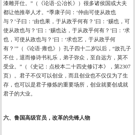
漆雕开仕。”（《论语·公冶长》）很多诸侯国或大夫
都让他推举人才。“季康子问：‘仲由可使从政也
与？’子曰：‘由也果，于从政乎何有？’曰：‘赐也，可
使从政也与？’曰：‘赐也达，于从政乎何有？’曰：‘求
也，可使从政也与？’曰：‘求也艺，于从政乎何
有？’”（《论语·雍也》）孔子四十二岁以后，“故孔子
不仕，退而修诗书礼乐，弟子弥众，至自远方，莫不
受业。”（《史记：点校本二十四史修订本》，第2307
页）。君子不仅可以创业，而且创业也不仅仅为了生
存，也可以是君子修炼的重要场所，创业就要创成就
君子的大业。
六、鲁国高级官员，改革的先锋人物