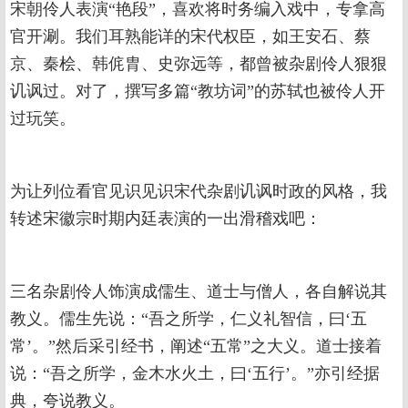
宋朝伶人表演“艳段”，喜欢将时务编入戏中，专拿高
官开涮。我们耳熟能详的宋代权臣，如王安石、蔡
京、秦桧、韩侂胄、史弥远等，都曾被杂剧伶人狠狠
讥讽过。对了，撰写多篇“教坊词”的苏轼也被伶人开
过玩笑。
为让列位看官见识见识宋代杂剧讥讽时政的风格，我
转述宋徽宗时期内廷表演的一出滑稽戏吧：
三名杂剧伶人饰演成儒生、道士与僧人，各自解说其
教义。儒生先说：“吾之所学，仁义礼智信，曰‘五
常’。”然后采引经书，阐述“五常”之大义。道士接着
说：“吾之所学，金木水火土，曰‘五行’。”亦引经据
典，夸说教义。