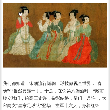
我们都知道，宋朝流行蹴鞠，球技傲视全世界，“春
晚”中当然要露一手。于是，在饮第六盏酒时，“殿前
旋立球门，约高三丈许，杂彩结络，留门一尺许”，大
宋两支“皇家足球队”登场：左军十六人，身着红锦