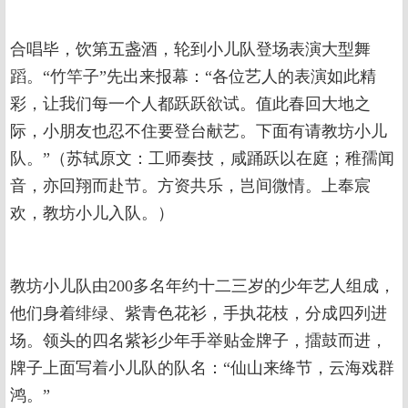
合唱毕，饮第五盏酒，轮到小儿队登场表演大型舞
蹈。“竹竿子”先出来报幕：“各位艺人的表演如此精
彩，让我们每一个人都跃跃欲试。值此春回大地之
际，小朋友也忍不住要登台献艺。下面有请教坊小儿
队。”（苏轼原文：工师奏技，咸踊跃以在庭；稚孺闻
音，亦回翔而赴节。方资共乐，岂间微情。上奉宸
欢，教坊小儿入队。）
教坊小儿队由200多名年约十二三岁的少年艺人组成，
他们身着绯绿、紫青色花衫，手执花枝，分成四列进
场。领头的四名紫衫少年手举贴金牌子，擂鼓而进，
牌子上面写着小儿队的队名：“仙山来绛节，云海戏群
鸿。”