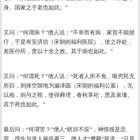
身。国家之于老也如此。”
又问：“何谓病？”僧人说：“不幸而有病，家贫不能拯
疗，于是有安济坊（宋朝的福利医院），使之存处，
差医付药，责以十全之效。其于病也如此。”
又问：“何谓死？”僧人说：“死者人所不免，唯穷民无
所归，则择空隙地为漏泽园（宋朝的福利公墓），无
以殓，则与之棺，使得葬埋，春秋享祀，恩及泉壤。
其于死也如此。”
最后问：“何谓苦？”僧人“瞑目不应”，神情很是悲
苦。儒生与道人催促再三，僧人才“蹙额”答道：“只是