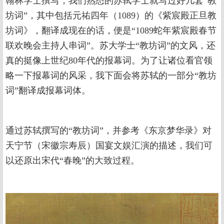
翰林学士撰写，我们熟悉的苏轼学士就写过好几套“教
坊词”，其中包括元祐四年（1089）的《紫宸殿正旦教
坊词》，翻译成现在的话，便是“1089蛇年紫宸殿春节
联欢晚会主持人串词”。苏大学士“教坊词”的文风，还
真的挺像上世纪80年代的报幕词。为了让诸位看官领
略一下报幕词的风采，我下面会将苏轼的一部分“教坊
词”翻译成报幕词体。
通过苏轼撰写的“教坊词”，并参考《东京梦华录》对
天宁节（宋徽宗寿辰）国宴文娱汇演的描述，我们可
以还原出宋代“春晚”的大致过程。