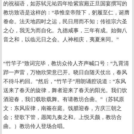
的祝福语，如苏轼元祐四年给紫宸殿正旦国宴撰写的
教坊致语是这样的：“恭惟皇帝陛下，躬履至仁，诞膺
眷命。法天地四时之运，民日用而不知；传祖宗六圣
之心，我无为而自化。九德咸事，三年有成。始御八
音之和，以临元日之会。人神相庆，夷夏来同。”
“竹竿子”致词完毕，教坊众伶人齐声喊口号：“九霄清
跸一声雷，万物欣荣意已开。晓日自随天仗出，春风
不待斗杓回。”然后，“竹竿子”用朗诵腔说道：“东风
送来了春天的旋律，舞者迎来了春天的阳光。我们饮
酒迎春，我们载歌载舞。有请教坊合曲。”（苏轼原
文：东风应律，南籥在庭。饯腊迎春，方庆三朝之
会；登歌下管，愿闻九奏之和。上悦天颜，教坊合
曲。）教坊伶人登场合唱。