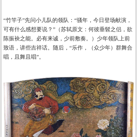
“竹竿子”先问小儿队的领队：“骚年，今日登场献演，
可有什么感想要说？”（苏轼原文：何彼垂髫之侣，欲
陈振袂之能。必有来诚，少前敷奏。）少年领队上前
致语，讲些吉祥话。随后，“乐作，（众少年）群舞合
唱，且舞且唱”。