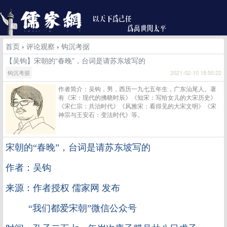
首页
›
评论观察
›
钩沉考据
【吴钩】宋朝的“春晚”，台词是请苏东坡写的
钩沉考据
2021-02-10 18:50:22
作者简介：吴钩，男，西历一九七五年生，广东汕尾人。著
有《宋：现代的拂晓时辰》《知宋：写给女儿的大宋历史》
《宋仁宗：共治时代》《风雅宋：看得见的大宋文明》《宋
神宗与王安石：变法时代》等。
宋朝的
“春晚”，台词是请苏东坡写的
作者：吴钩
来源：作者授权 儒家网 发布
“我们都爱宋朝”微信公众号