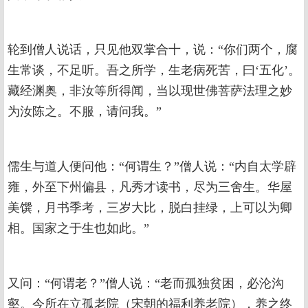
轮到僧人说话，只见他双掌合十，说：“你们两个，腐
生常谈，不足听。吾之所学，生老病死苦，曰‘五化’。
藏经渊奥，非汝等所得闻，当以现世佛菩萨法理之妙
为汝陈之。不服，请问我。”
儒生与道人便问他：“何谓生？”僧人说：“内自太学辟
雍，外至下州偏县，凡秀才读书，尽为三舍生。华屋
美馔，月书季考，三岁大比，脱白挂绿，上可以为卿
相。国家之于生也如此。”
又问：“何谓老？”僧人说：“老而孤独贫困，必沦沟
壑。今所在立孤老院（宋朝的福利养老院），养之终