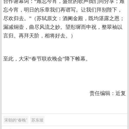
台作谢幕词：“难忘今宵，盛世的歌声我们同分享；难
忘今宵，明日的乐章我们再谱写。让我们拜别陛下，
尽欢归去。”（苏轼原文：酒阑金殿，既均湛露之恩；
漏减铜壶，曲尽风流之妙。望彤墀而申祝，整翠袖以
言归。再拜天阶，相将好去。）
至此，大宋“春节联欢晚会”降下帷幕。
责任编辑：近复
宋朝的“春晚”
苏东坡