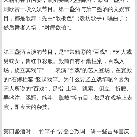
宋朝的春节国宴，照例要喝九盏御酒，每喝一盏酒，
则欣赏一段文娱节目。第一盏酒与第二盏酒的文娱节
目，都是歌舞：先由“歌板色”（教坊歌手）唱曲子；
然后舞者入场，“对舞数拍”。
第三盏酒表演的节目，是非常精彩的“百戏”：“艺人或
男或女，皆红巾彩服。殿前自有石鑴柱窠，百戏入
场，旋立其戏竿”——表演“百戏”的艺人登场，在宴殿
的“石鑴柱窠”竖起戏竿。为什么要竖立戏竿呢？因为
宋人所说的“百戏”，是指“上竿、跳索、倒立、折腰、
弄盏注、踢瓶、筋斗、擎戴”等节目，都是在戏竿上表
演，即今天的杂技。
第四盏酒时，“竹竿子”要登台致词，讲一些吉祥喜庆