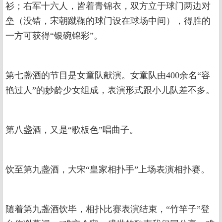
衫；右军十六人，皆着青锦衣，双方立于球门两边对
垒（没错，宋朝蹴鞠的球门设在球场中间），得胜的
一方可获得“银碗锦彩”。
第七盏酒的节目是女童队献演。女童队由400余名“容
艳过人”的妙龄少女组成，表演形式跟小儿队差不多。
第八盏酒，又是“歌板色”唱曲子。
饮至第九盏酒，大宋“皇家相扑手”上场表演相扑赛。
随着第九盏酒饮毕，相扑比赛表演结束，“竹竿子”登