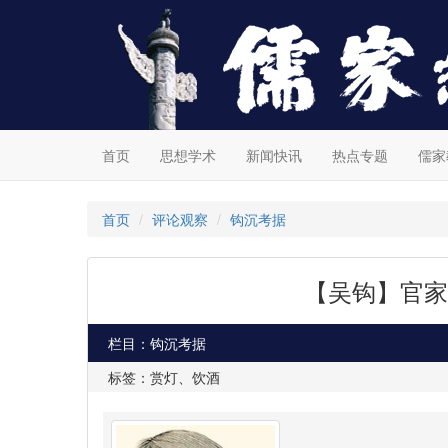
首页
思想学术
新闻快讯
热点专题
儒家
首页
评论观察
钩沉考据
【吴钩】官家
栏目：钩沉考据
标签：赏灯、饮酒