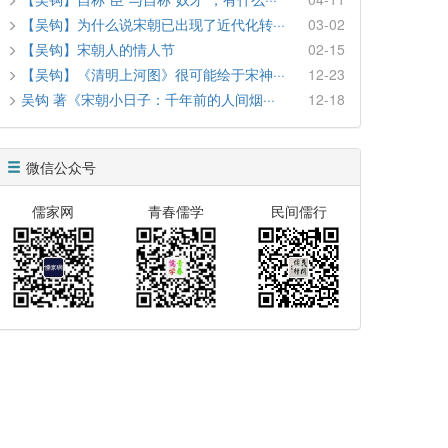
【吴钩】为什么说宋朝已出现了近代化转···
03-02
【吴钩】宋朝人的情人节
02-15
【吴钩】《清明上河图》很可能绘于宋神···
12-23
吴钩 著《宋朝小日子：千年前的人间烟···
12-18
微信公众号
儒家网
青春儒学
民间儒行