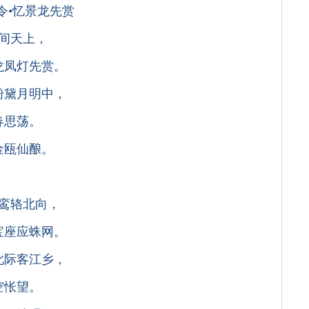
令•忆景龙先赏
间天上，
龙凤灯先赏。
粉黛月明中，
春思荡。
金瓯仙酿。
鸾辂北向，
宝座应蛛网。
此际客江乡，
空怅望。