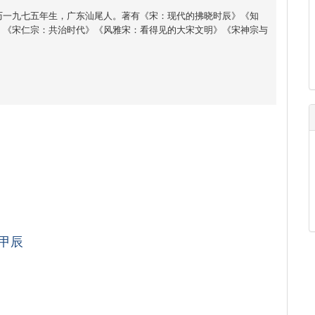
历一九七五年生，广东汕尾人。著有《宋：现代的拂晓时辰》《知
》《宋仁宗：共治时代》《风雅宋：看得见的大宋文明》《宋神宗与
甲辰