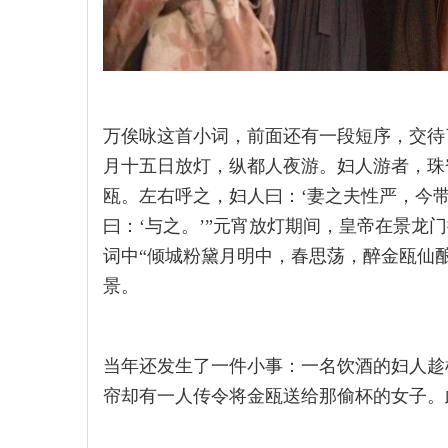
万俟咏这首小词，前面还有一段短序，交待
月十五日放灯，纵都人夜游。妇人游者，珠
瓯。左右呼之，妇人曰：‘妻之夫性严，今
曰：‘与之。’”元宵放灯期间，皇帝在景龙
词中“倾城粉黛月明中，春思荡，醉金瓯仙
景。
当年还发生了一件小事：一名饮酒的妇人趁
帘却有一人传令将金瓯送给那偷杯的女子。