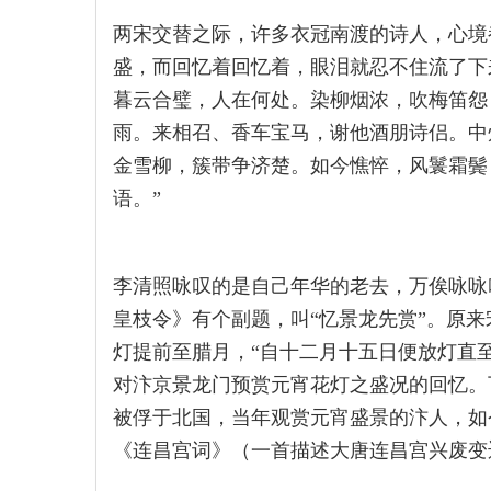
两宋交替之际，许多衣冠南渡的诗人，心境
盛，而回忆着回忆着，眼泪就忍不住流了下
暮云合璧，人在何处。染柳烟浓，吹梅笛怨
雨。来相召、香车宝马，谢他酒朋诗侣。中
金雪柳，簇带争济楚。如今憔悴，风鬟霜鬓
语。”
李清照咏叹的是自己年华的老去，万俟咏咏
皇枝令》有个副题，叫“忆景龙先赏”。原
灯提前至腊月，“自十二月十五日便放灯直
对汴京景龙门预赏元宵花灯之盛况的回忆。
被俘于北国，当年观赏元宵盛景的汴人，如
《连昌宫词》（一首描述大唐连昌宫兴废变