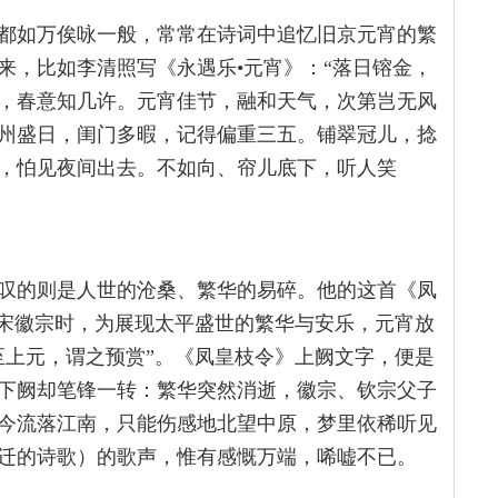
都如万俟咏一般，常常在诗词中追忆旧京元宵的繁
来，比如李清照写《永遇乐•元宵》：“落日镕金，
，春意知几许。元宵佳节，融和天气，次第岂无风
州盛日，闺门多暇，记得偏重三五。铺翠冠儿，捻
，怕见夜间出去。不如向、帘儿底下，听人笑
叹的则是人世的沧桑、繁华的易碎。他的这首《凤
来宋徽宗时，为展现太平盛世的繁华与安乐，元宵放
至上元，谓之预赏”。《凤皇枝令》上阙文字，便是
下阙却笔锋一转：繁华突然消逝，徽宗、钦宗父子
今流落江南，只能伤感地北望中原，梦里依稀听见
迁的诗歌）的歌声，惟有感慨万端，唏嘘不已。