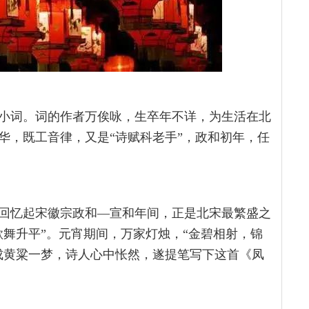
小词。词的作者万俟咏，生卒年不详，为生活在北
华，既工音律，又是“诗赋科老手”，政和初年，任
回忆起宋徽宗政和—宣和年间，正是北宋最繁盛之
歌舞升平”。元宵期间，万家灯烛，“金碧相射，锦
成黄粱一梦，诗人心中怅然，遂提笔写下这首《凤