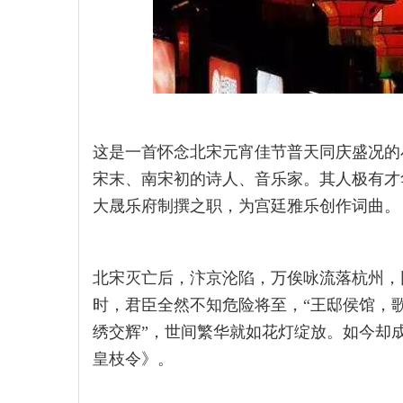
这是一首怀念北宋元宵佳节普天同庆盛况的
宋末、南宋初的诗人、音乐家。其人极有才
大晟乐府制撰之职，为宫廷雅乐创作词曲。
北宋灭亡后，汴京沦陷，万俟咏流落杭州，
时，君臣全然不知危险将至，“王邸侯馆，
绣交辉”，世间繁华就如花灯绽放。如今却
皇枝令》。