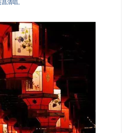
连昌清唱。