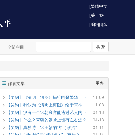
[繁體中文]
[关于我们]
[编辑团队]
全部栏目
搜索
更多
作者文集
【吴钩】《清明上河图》描绘的是繁华，···
11-09
【吴钩】我认为《清明上河图》绘于宋神···
11-08
【吴钩】没有一个宋朝高官能逃过艺人的···
04-13
【吴钩】什么？宋朝的朝堂上也有左右派？
04-13
【吴钩】真独特！宋王朝的“年号政治”
04-11
【吴钩】自称“臣”与自称“奴才”，有什么···
04-11