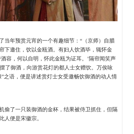
了当年预赏元宵的一个有趣细节：“（京师）自腊
帘下邀住，饮以金瓯酒。有妇人饮酒毕，辄怀金
带酒容，何以自明，怀此金瓯为证耳。’隔帘闻笑声
门摆了御酒，向游赏花灯的都人士女赠饮。万俟咏
酿”之语，便是讲述赏灯士女受邀畅饮御酒的动人情
机偷了一只装御酒的金杯，结果被侍卫抓住，但隔
此人便是宋徽宗。