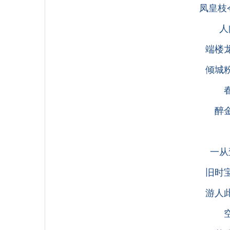
凤皇枝
人
端楼
倾城
醉
一从
旧时
游人