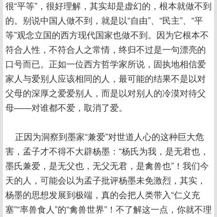
很“平等”，很好理解，其实却是虚幻的，根本就做不到
的。别说中国人做不到，就是以“自由”、“民主”、“平
等”观念立国的西方现代国家也做不到。因为它根本不
符合人性，不符合人之常情，终归不过是一句漂亮的
口号而已。正如一位西方哲学家所说，固执地相信爱
家人与爱别人应该相同的人，最可能的结果不是以对
父母的深厚之爱爱别人，而是以对别人的冷漠对待父
母——对谁都不爱，取消了爱。
正因为洞察到墨家“兼爱”对世道人心的这种巨大危
害，孟子才不得不大辟杨墨：“杨氏为我，是无君也，
墨氏兼爱，是无父也，无父无君，是禽兽也”！我们今
天的人，可能会以为孟子批评杨墨未免激烈，其实，
杨墨的思想发展到极端，真的会把人类带入“仁义充
塞”“率兽食人”的“禽兽世界”！不了解这一点，你就不理