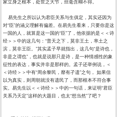
家立身之根本，处世之大节，丝毫含糊不得。
易先生之所以认为君臣关系与生俱定，其实还因为
对“臣”的涵义理解有偏差。在易先生看来，只要你是这
一国的人，就算是这一国的“臣”了，他依据的是＜＜诗
经＞＞中的这几句：“普天之下，莫非王土，率土之
滨，莫非王臣。”其实孟子早就指出，这几句“是诗也，
非是之谓也”，也就是说那只是诗，是一种情感性的象
征性的表达，事实并非是那样的。孟子还举例说，＜
＜诗经＞＞中有“周余黎民，靡有孑遗”之句， 如果信
以为真实，则周朝就没有遗民了，而那根本不符合事
实。易先生以＜＜诗经＞＞中的一句话，来证明“君臣
关系乃天定”这样的大题目，也太“想当然”了吧？