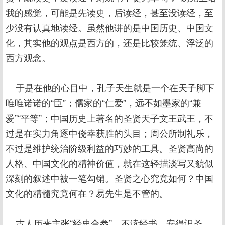
我的感觉，可能是先读史，后读经，甚至没读经，至
少没有认真地读经。虽然他讲的是中国历史、中国文
化，其实他的观点是西方的，还是比较笼统、浮泛的
西方观念。
于是在他的心目中，孔子天生就是一个在天子脚下
唯唯诺诺的“臣”；儒家的“仁爱”，远不如墨家的“兼
爱”“平等”；中国历史上著名的圣贤天子文王武王，不
过是在实力角逐中侥幸获胜的头目；周公所制礼乐，
不过是维护统治阶级利益的巧妙的工具。圣贤高尚的
人格、中国文化的精神价值，就在这轻描淡写又貌似
深刻的叙述中被一笔勾销。圣贤之心究竟如何？中国
文化的精髓究竟何在？易先生是不管的。
古人历来主张“经史合参”，不读经书，安得识圣