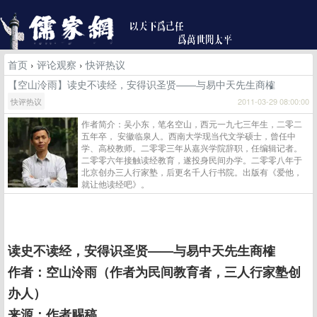
首页
›
评论观察
›
快评热议
【空山泠雨】读史不读经，安得识圣贤——与易中天先生商榷
快评热议
2011-03-29 08:00:00
作者简介：吴小东，笔名空山，西元一九七三年生，二零二
五年卒， 安徽临泉人。西南大学现当代文学硕士，曾任中
学、高校教师。二零零三年从嘉兴学院辞职，任编辑记者。
二零零六年接触读经教育，遂投身民间办学。二零零八年于
北京创办三人行家塾，后更名千人行书院。出版有《爱他，
就让他读经吧》。
读史不读经，安得识圣贤——与易中天先生商榷
作者：空山泠雨（作者为民间教育者，三人行家塾创
办人）
来源：作者赐稿