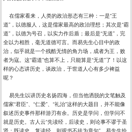
在儒家看来，人类的政治形态有三种：一是“王
道”，以德服人，这是儒家最高的政治理想；其次是“霸
道”，以德为号召，以实力作后盾；最后是“无道”，完
全以力相胜，毫无道德可言。而易先生心目中的政
治，似乎就是一个残酷无情的角力场，成者为王，败
者为寇。这“霸道”也算不上，只能算是“无道”了！以这
样的心态讲历史，谈政治，于世道人心有多少裨益
呢？
易先生以讲历史名扬四海，但当他洒脱的文笔触及
儒家“君臣”、“仁爱”、“礼治”这样的大题目，并不能像
叙述历史事件那样游刃有余。历史是学问，但学问不
就是历史。古人云“先读经，后读史，则论事不谬于圣
贤；既读史，复读经，则观书不徒为章句”。易先生给