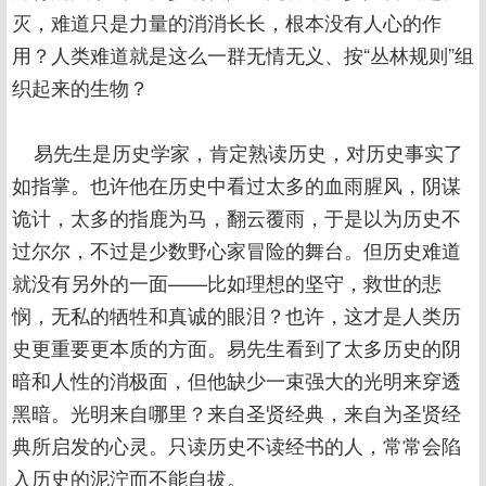
灭，难道只是力量的消消长长，根本没有人心的作
用？人类难道就是这么一群无情无义、按“丛林规则”组
织起来的生物？
易先生是历史学家，肯定熟读历史，对历史事实了
如指掌。也许他在历史中看过太多的血雨腥风，阴谋
诡计，太多的指鹿为马，翻云覆雨，于是以为历史不
过尔尔，不过是少数野心家冒险的舞台。但历史难道
就没有另外的一面——比如理想的坚守，救世的悲
悯，无私的牺牲和真诚的眼泪？也许，这才是人类历
史更重要更本质的方面。易先生看到了太多历史的阴
暗和人性的消极面，但他缺少一束强大的光明来穿透
黑暗。光明来自哪里？来自圣贤经典，来自为圣贤经
典所启发的心灵。只读历史不读经书的人，常常会陷
入历史的泥泞而不能自拔。