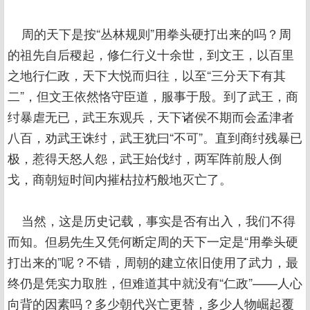
周的天下是按“丛林规则”用拳头硬打出来的吗？周
的祖先自后稷起，修仁行义十余世，到文王，以百里
之地行仁政，天下大悦而归往，以至“三分天下有其
二”，但文王依然恪守臣道，服事于殷。到了武王，商
纣暴虐无已，武王东观兵，天下诸侯不期而会孟津者
八百，劝武王诛纣，武王犹曰“不可”。直到商纣残暴已
极，惹得天怒人怨，武王始伐纣，两军阵前殷人倒
戈，商朝短时间内摧枯拉朽般地灭亡了。
当然，这是历史记载，事实是否有出入，我们不得
而知。但易先生又凭何断定周的天下一定是“用拳头硬
打出来的”呢？不错，周朝的建立依旧使用了武力，最
终仍是凭实力取胜，但难道其中就没有“仁政”——人心
向背的因素吗？多少朝代兴亡更替，多少人物崛起覆