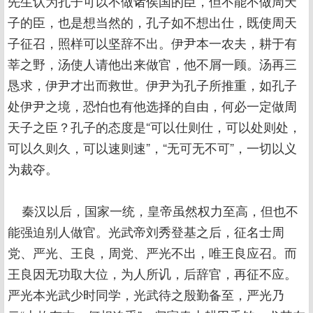
先生认为孔子可以不做诸侯国的臣，但不能不做周天
子的臣，也是想当然的，孔子如不想出仕，既使周天
子征召，照样可以坚辞不出。伊尹本一农夫，耕于有
莘之野，汤使人请他出来做官，他不屑一顾。汤再三
恳求，伊尹才出而救世。伊尹为孔子所推重，如孔子
处伊尹之境，恐怕也有他选择的自由，何必一定做周
天子之臣？孔子的态度是“可以仕则仕，可以处则处，
可以久则久，可以速则速”，“无可无不可”，一切以义
为裁夺。
秦汉以后，国家一统，皇帝虽然权力至高，但也不
能强迫别人做官。光武帝刘秀登基之后，征名士周
党、严光、王良，周党、严光不出，唯王良应召。而
王良因无功取大位，为人所讥，后辞官，再征不应。
严光本光武少时同学，光武待之殷勤备至，严光乃