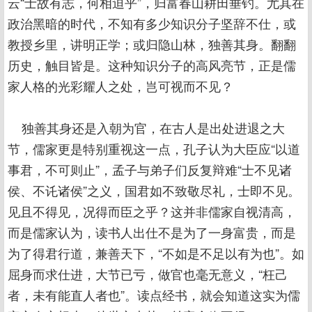
云“士故有志，何相迫乎”，归富春山耕田垂钓。尤其在
政治黑暗的时代，不知有多少知识分子坚辞不仕，或
教授乡里，讲明正学；或归隐山林，独善其身。翻翻
历史，触目皆是。这种知识分子的高风亮节，正是儒
家人格的光彩耀人之处，岂可视而不见？
独善其身还是入朝为官，在古人是出处进退之大
节，儒家更是特别重视这一点，孔子认为大臣应“以道
事君，不可则止”，孟子与弟子们反复辩难“士不见诸
侯、不讬诸侯”之义，国君如不致敬尽礼，士即不见。
见且不得见，况得而臣之乎？这并非儒家自视清高，
而是儒家认为，读书人出仕不是为了一身富贵，而是
为了得君行道，兼善天下，“不如是不足以有为也”。如
屈身而求仕进，大节已亏，做官也毫无意义，“枉己
者，未有能直人者也”。读点经书，就会知道这实为儒