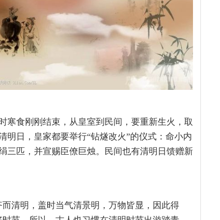
时寒食刚刚结束，从皇室到民间，要重新生火，取
清明日，皇家都要举行“钻燧改火”的仪式：命小内
绢三匹，并宣赐臣僚巨烛。民间也有清明日馈赠新
齐而清明，盖时当气清景明，万物皆显，因此得