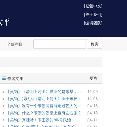
[繁體中文]
[关于我们]
[编辑团队]
全部栏目
搜索
更多
作者文集
【吴钩】《清明上河图》描绘的是繁华，···
11-09
【吴钩】我认为《清明上河图》绘于宋神···
11-08
【吴钩】没有一个宋朝高官能逃过艺人的···
04-13
【吴钩】什么？宋朝的朝堂上也有左右派？
04-13
【吴钩】真独特！宋王朝的“年号政治”
04-11
【吴钩】自称“臣”与自称“奴才”，有什么···
04-11