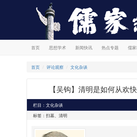
首页
思想学术
新闻快讯
热点专题
儒家
首页
评论观察
文化杂谈
【吴钩】清明是如何从欢快
栏目：文化杂谈
标签：扫墓、清明