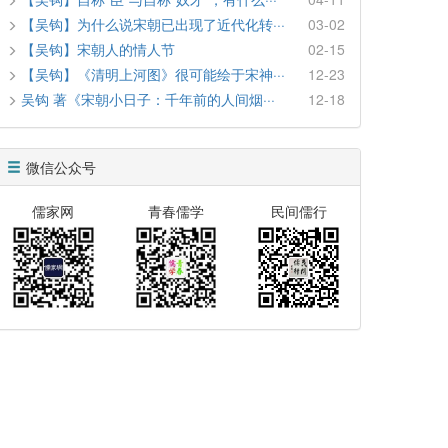
【吴钩】为什么说宋朝已出现了近代化转···
03-02
【吴钩】宋朝人的情人节
02-15
【吴钩】《清明上河图》很可能绘于宋神···
12-23
吴钩 著《宋朝小日子：千年前的人间烟···
12-18
微信公众号
儒家网
青春儒学
民间儒行