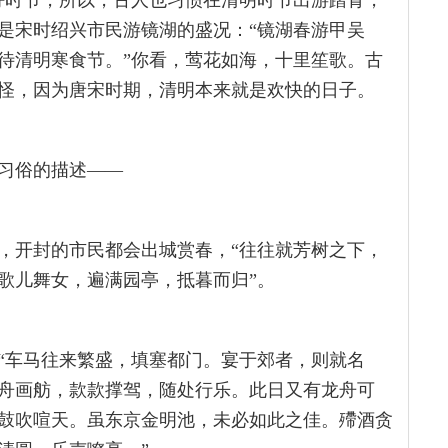
好时节，所以，古人也习惯在清明时节出游踏青，
是宋时绍兴市民游镜湖的盛况：“镜湖春游甲吴
待清明寒食节。”你看，莺花如海，十里笙歌。古
怪，因为唐宋时期，清明本来就是欢快的日子。
习俗的描述——
，开封的市民都会出城赏春，“往往就芳树之下，
歌儿舞女，遍满园亭，抵暮而归”。
“车马往来繁盛，填塞都门。宴于郊者，则就名
舟画舫，款款撑驾，随处行乐。此日又有龙舟可
鼓吹喧天。虽东京金明池，未必如此之佳。殢酒贪