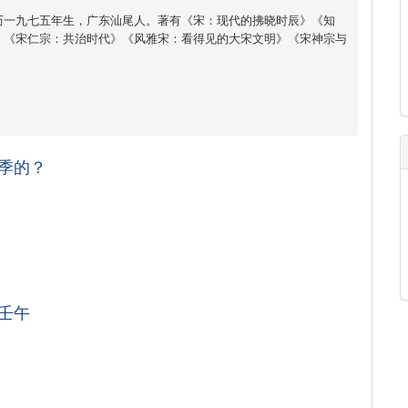
历一九七五年生，广东汕尾人。著有《宋：现代的拂晓时辰》《知
》《宋仁宗：共治时代》《风雅宋：看得见的大宋文明》《宋神宗与
季的？
壬午