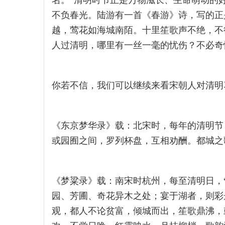
名。”清明时节正是万物滋长、生命萌动的
不负春光。陆游有一首《春游》诗，写的正
越，莺花如海城南陌。十里笙歌声不绝，不
人过清明，哪里有一丝一毫的忧伤？不必奇
你若不信，我们可以继续来看宋朝人对清明
《东京梦华录》载：北宋时，每年的清明节
或园囿之间，罗列杯盘，互相劝酬。都城之
《梦粱录》载：南宋时杭州，每至清明日，
园、芳圃、奇花异木之处；宴于湖者，则彩
观，都人不论贫富，倾城而出，笙歌鼎沸，