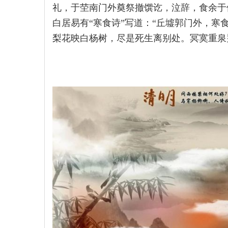
礼，于茔南门外奠祭撤馔讫，泣辞，食余于
白居易有“寒食诗”写道：“丘墟郭门外，
梨花映白杨树，尽是死生离别处。冥寞重泉