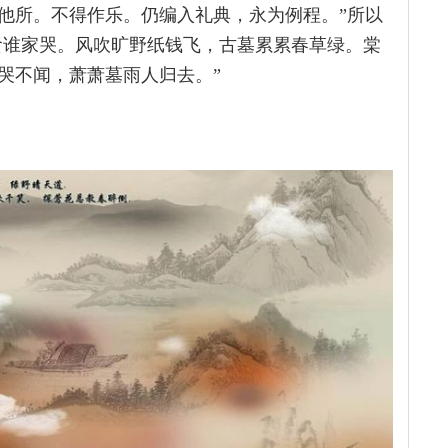
他所。不得作乐。仍编入礼典，永为例程。”所以
寒食谁家哭。风吹旷野纸钱飞，古墓累累春草绿。棠
哭不闻，萧萧墓雨人归去。”