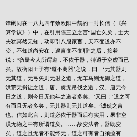
谭嗣同在一八九四年致欧阳中鹄的一封长信（《兴
算学议》）中，在引用陈三立之言“国亡久矣，士大
夫犹冥然无知，动即引八股家言，天不变道亦不
变，不知道尚安在，遑言变不变耶”之后，接着
说：“窃疑今人所谓道，不依于器，特遁于空虚而已
矣。故衡阳王子有‘道不离器’之说，曰：‘无其器则
无其道，无弓矢则无射之道，无车马则无御之道，
洪荒无揖让之道，唐、虞无吊伐之道，汉、唐无今
日之道，则今日无他年之道者多矣。’又曰：‘道之可
有而且无者多矣，无其器则无其道矣。’诚然之言
也。信如此言，则道必依于器而后有实用，果非空
漠无物之中有所谓道矣。……故变法者，器既变
矣，道之且无者不能终无，道之可有者自须亟有