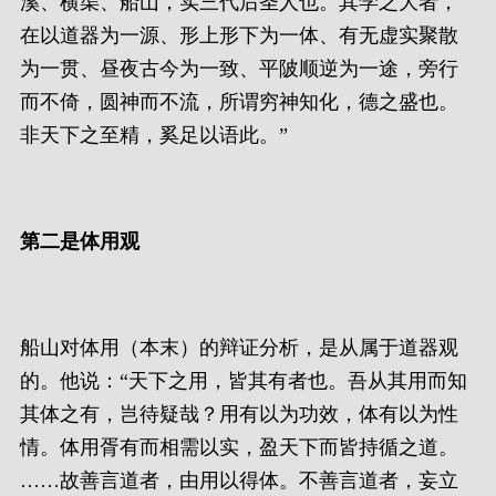
溪、横渠、船山，实三代后圣人也。其学之大者，
在以道器为一源、形上形下为一体、有无虚实聚散
为一贯、昼夜古今为一致、平陂顺逆为一途，旁行
而不倚，圆神而不流，所谓穷神知化，德之盛也。
非天下之至精，奚足以语此。”
第二是体用观
船山对体用（本末）的辩证分析，是从属于道器观
的。他说：“天下之用，皆其有者也。吾从其用而知
其体之有，岂待疑哉？用有以为功效，体有以为性
情。体用胥有而相需以实，盈天下而皆持循之道。
……故善言道者，由用以得体。不善言道者，妄立