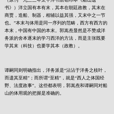
（原刊一九三三年太平洋书店铅印本《船山遗
书》）洋立国有本有末，其本在朝廷政教，其末在
商贾，造船、制器，相辅以益其强，又末中之一节
也。”本末与体用是同一序列的范畴，西方有西方的
本末，中国有中国的本末。郭嵩焘显然是不赞成洋
务派的舍本逐末的学习西洋的方法，而是主张既要
学其末（科技）也要学其本（政教）。
谭嗣同则明确指出，洋务派是“沾沾于洋务之枝叶，
而遗其至精”；而所谓“至精”，就是“西人之体国经
野、法度政事”。这些都表明，郭嵩焘和谭嗣同对船
山的体用观的把握是准确的。