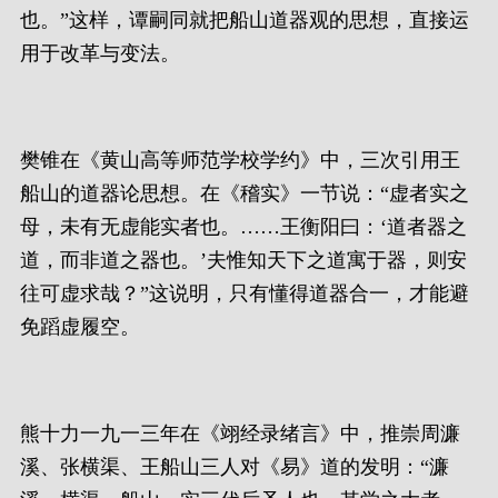
也。”这样，谭嗣同就把船山道器观的思想，直接运
用于改革与变法。
樊锥在《黄山高等师范学校学约》中，三次引用王
船山的道器论思想。在《稽实》一节说：“虚者实之
母，未有无虚能实者也。……王衡阳曰：‘道者器之
道，而非道之器也。’夫惟知天下之道寓于器，则安
往可虚求哉？”这说明，只有懂得道器合一，才能避
免蹈虚履空。
熊十力一九一三年在《翊经录绪言》中，推崇周濂
溪、张横渠、王船山三人对《易》道的发明：“濂