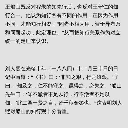
王船山既反对程朱的知先行后，也反对王守仁的知
行合一。他认为知行各有不同的作用，正因为作用
不同，才能知行相资：“同者不相为用，资于异者乃
和同而起功，此定理也。”从而把知行关系作为对立
统一的定理来认识。
刘人熙在光绪十年（一八八四）十二月三十日的日
记中写道：“《书》曰：‘非知之艰，行之维艰。’子
曰：‘知及之，仁不能守之，虽得之，必失之。’船山
先生曰：‘知不澈者不足以行，行不澈者不足以
知。’此二圣一贤之言，皆千秋金鉴也。”这表明刘人
熙对船山的知行观十分看重。