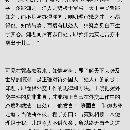
字，多能知之；洋人之势极于富强，天下臣民皆能
知之，而不足与办理洋务，则明理审幾之才固不易
得也。知情与势，而后有以处人，猜疑之见自不生
于其心。知理而后有以自处，即矜张无实之言亦不
屑出于其口。”
可见在郭嵩焘看来，知情与势，即了解天下大势及
世界的情况，是正确对待外国人（处人）的前提；
知理，即懂得外交工作的规律和方法。正确把握外
交事件的是非曲直，才能端正自己在外交工作中的
态度和做法（自处）。他尝言：“班固言：制御夷彝
之道，当使曲在彼。程子亦曰：与夷狄相接，常使
理足于我。此道今人不讲久矣，所以终无自全之道