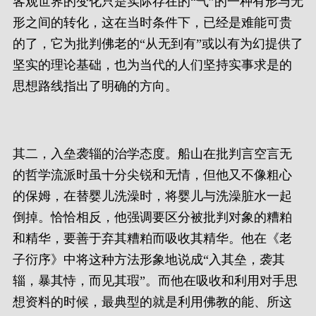
客观世界的变化只是实际存在的“气”的一种有形与无
形之间的转化，这在当时条件下，已经是难能可贵
的了，它为批判佛老的“从无到有”或以有为幻提供了
坚实的理论基础，也为当代的人们坚持实事求是的
思想路线指出了明确的方向。
其二，入垒袭辎的治学态度。船山在批判言空言无
的哲学流派时虽十分尖锐和无情，但他又不像粗心
的保姆，在替婴儿洗澡时，将婴儿与洗澡脏水一起
倒掉。恰恰相反，他强调要区分被批判对象的糟粕
和精华，要善于弃其糟粕而吸收其精华。他在《老
子衍序》中将这种方法形象地说成“入其垒，袭其
辎，暴其恃，而见其瑕”。而他在吸收和利用对手思
想资料的时候，最典型的就是利用佛教的能、所这