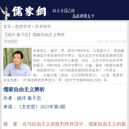
首页
›
思想学术
›
学术研究
【姚洋 秦子忠】儒家自由主义辨析
学术研究
2021-05-26 12:21:59
作者简介：姚洋，男，西元1964年生，江西新干人，美国威
斯康星大学发展经济学博士。现为北京大学国家发展研究院
院长、中国经济研究中心教授、主任，北京大学社会科学学
部委员，同时担任《经济学季刊》主编。著有《制度与效率
－和诺斯对话》《作为制度创新的经济改革》（中英文
版），出版文集《自由、公正和制度变迁》《土地、制度和
农业发展》《中国道路的世界意义》和《穿行于书斋和现实之间》等。
儒家自由主义辨析
作者：姚洋
秦子忠
来源：《文史哲》2021年第3期
摘
要：
在与自由主义的批判性对话中，儒家自由主义的基