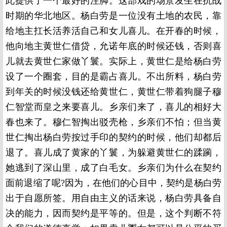
此提供了一个最好的注脚。这部戏的场景发生在抗战
时期的华北地区。杨白劳是一位没有土地的农民，靠
给地主扛长活养活自己和女儿喜儿。在开春的时候，
他向地主黄世仁借贷，允诺年底的时候还钱，否则喜
儿就去黄世仁家做丫鬟。实际上，黄世仁是给杨白劳
设了一个圈套，目的是霸占喜儿。不出所料，杨白劳
到年关的时候没钱还给黄世仁，黄世仁带着狗腿子穆
仁智堂而皇之来要喜儿。乡亲们来了，喜儿的相好大
春也来了。穆仁智掏出驳壳枪，乡亲们不怕；但当黄
世仁掏出杨白劳按过手印的契约的时候，他们却都后
退了。喜儿成了黄家的丫鬟，为躲避黄世仁的蹂躏，
她逃到了深山里，成了白毛女。乡亲们为什么在契约
面前退缩了呢
?
因为，在他们的心目中，契约是杨白劳
出于自愿所签。用自由主义的话来说，杨白劳具备自
决的能力，因而契约是平等的。但是，这个判断不符