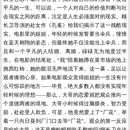
平凡的一生。可以说，一个人对自己的价值判断与社
会现实之间的距离，注定是人生必须面对的现实。顾
长卫导演的处女作《孔雀》给我们揭示了这一残酷现
实。电影里的姐姐，年轻的时候发誓要当伞兵，憧憬
在蓝天翱翔的姿态，但最终她不仅没能当上伞兵，而
且和一个平凡的人结婚、离婚，碌碌无为地度过半
生。在电影的结尾处，“我”陪着她蹲在菜市场的地上
挑西红柿，她的眼泪无声地流下来。这一幕，足以让
观者痛彻心扉。如果电影观众觉得姐姐的一生没有什
么可惊叹的地方——毕竟，绝大多数人都没有实现年
轻时候的理想——那么，大哥的恋爱就把观众推向一
个道德两难的境地。大哥小时候得过脑膜炎，智力受
损，处处受人欺负，可是，他竟然爱上了“厂花”，举
着一只向日葵到厂门口去等“厂花”。观众的第一反应
是哈哈大笑：这不是癞蛤蟆想吃天鹅肉吗
?
顾长卫在这