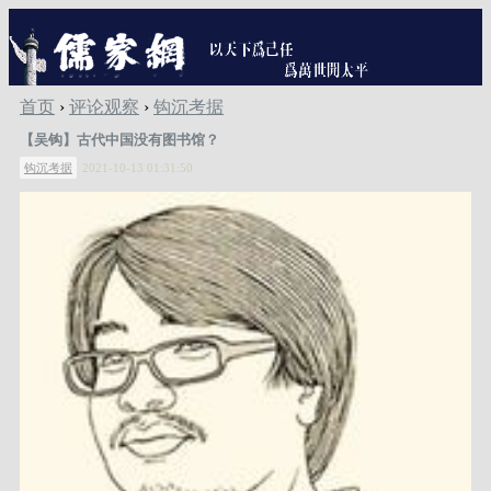
首页
›
评论观察
›
钩沉考据
【吴钩】古代中国没有图书馆？
钩沉考据
2021-10-13 01:31:50