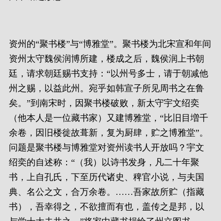
资州的“聚书楼”与“博雅堂”。聚书楼为北宋宣和年间
资州太守魏侯润博所建，楼成之后，魏侯润上书朝
廷，请求朝廷赐书支持：“以州号多士，请于朝减他
州之赐，以益此州。宛乎如韩宣子所见周书之在鲁
矣。”到南宋时，因聚书楼破败，新太守宇文绍奕
（他本人是一位藏书家）又建博雅堂，“比旧目増千
余卷，因旧楼徙故葺新，复为厨肆，贮之博雅堂”。
问题是聚书楼与博雅堂对资州读书人开放吗？宇文
绍奕的自述称：“（我）以诗书发身，凡二十年聚
书，上自孔氏，下至历代诸史、稗官小说，与夫国
典、名公之文，合万余卷。……吾家故所贮（指藏
书），吾幸得之，不欲擅而有也，盖传之是邦，以