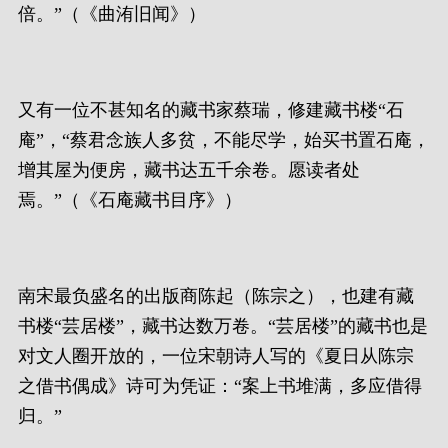
倍。”（《曲洧旧闻》）
又有一位不甚知名的藏书家蔡瑞，修建藏书楼“石
庵”，“蔡君念族人多贫，不能尽学，始买书置石庵，
增其屋为便房，藏书达五千余卷。愿读者处
焉。”（《石庵藏书目序》）
南宋最负盛名的出版商陈起（陈宗之），也建有藏
书楼“芸居楼”，藏书达数万卷。“芸居楼”的藏书也是
对文人圈开放的，一位宋朝诗人写的《夏日从陈宗
之借书偶成》诗可为凭证：“案上书堆满，多应借得
归。”