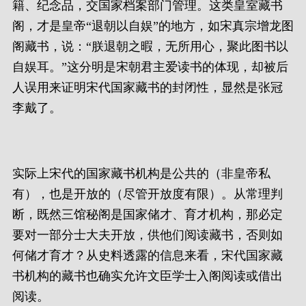
籍、纪念品，交国家档案部门管理。这类皇室藏书
阁，才是皇帝“退朝以自娱”的地方，如宋真宗增龙图
阁藏书，说：“朕退朝之暇，无所用心，聚此图书以
自娱耳。”这分明是宋朝君主爱读书的体现，却被后
人误用来证明宋代国家藏书的封闭性，显然是张冠
李戴了。
实际上宋代的国家藏书机构是公共的（非皇帝私
有），也是开放的（尽管开放度有限）。从常理判
断，既然三馆秘阁是国家储才、育才机构，那必定
要对一部分士大夫开放，供他们阅读藏书，否则如
何储才育才？从史料透露的信息来看，宋代国家藏
书机构的藏书也确实允许文臣学士入阁阅读或借出
阅读。