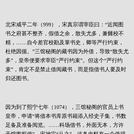
北宋咸平二年（999），宋真宗谓宰臣曰：“近闻图
书之府甚不整齐，假借之余，散失尤多，兼雠校不
精，……自今差官校勘及掌书史，卿等严行约束，
杜绝因循。”三馆秘阁的藏书因为外借，导致“散失尤
多”，皇帝便要求宰臣“严行约束”。但这个“严行约
束”，肯定不是禁止借阅藏书，而是指借书人要及时
归还图书。
因为到了熙宁七年（1074），三馆秘阁的官员上书
皇帝，申请“将借本书库原书籍添入经史子集，书数
足备及准备阅览。……科场借书，外面无本，方许
于馆阁权借”。宋神宗“从之”。这条史料有一个值得