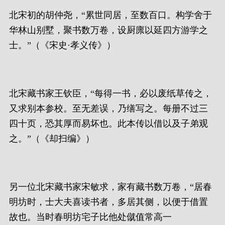
北宋初的胡仲尧，“累世同居，至数百口。构学舍于
华林山别墅，聚书数万卷，设厨廪以延四方游学之
士。”（《宋史·孝义传》）
北宋藏书家王钦臣，“每得一书，必以废纸草传之，
又求别本参校。至无差误，乃缮写之。每册不过三
四十页，恐其厚而易坏也。此本传以借以及子弟观
之。”（《却扫编》）
另一位北宋藏书家宋敏求，家有藏书数万卷，“居春
明坊时，士大夫喜读书者，多居其侧，以便于借置
故也。当时春明坊宅子比他处僦值常高一