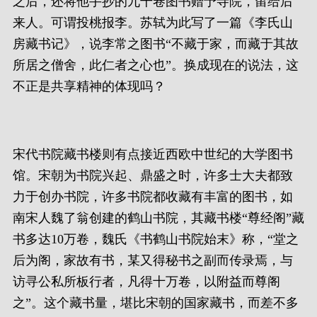
之后，还将他手抄的九千卷图书赠予寺院，留给后
来人。可谓投桃报李。苏轼为此写了一篇《李氏山
房藏书记》，说李常之图书“不藏于家，而藏于其故
所居之僧舍，此仁者之心也”。换成现在的说法，这
不正是共享精神的体现吗？
宋代书院藏书楼则有点接近西欧中世纪的大学图书
馆。宋朝为书院兴起、鼎盛之时，许多士大夫都致
力于创办书院，许多书院都收藏有丰富的图书，如
南宋人魏了翁创建的鹤山书院，其藏书楼“尊经阁”藏
书多达10万卷，魏氏《书鹤山书院始末》称，“堂之
后为阁，家故有书，某又得秘书之副而传录焉，与
访寻公私所板行者，凡得十万卷，以附益而尊阁
之”。这个藏书量，堪比宋朝的国家藏书，而差不多