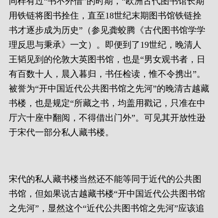
同样有过“书不外借”的时期，“欧洲古代图书馆长期
用铁链将图书拴住，直至18世纪末期图书馆铁链拴
书才逐步成为历史”（参见龚蛟腾《古代图书馆学学
理反思与秉承》一文）。即便到了19世纪，晚清人
王韬见到的伦敦大英图书馆，也是“男女观书者，日
有百数十人，晨入暮归，书任检读，惟不令携出”。
被誉为“开中国近代公共图书馆之先河”的晚清古越藏
书楼，也是规定“所藏之书，均盖用戳记，只准在中
厅六十座中翻阅，不得借出门外”。可见其开放性逊
于宋代一部分私人藏书楼。
宋代的私人藏书楼当然还不能等同于近代的公共图
书馆，但如果说古越藏书楼“开中国近代公共图书馆
之先河”，显然这个“近代公共图书馆之先河”应该追