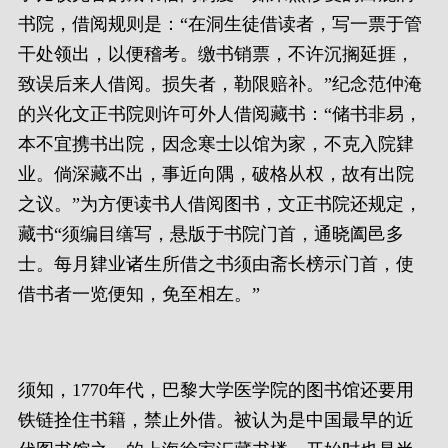
书院，借阅规则是：“在洞生徒借读者，写一票于管
干处领出，以便稽考。缴书销票，不许沉搁延捱，
致误后来人借阅。损失者，勒限赔补。”纪念范仲淹
的兴化文正书院则许可外人借阅藏书：“储书非易，
本不宜携书出院，因念寒士以馆为家，不克入院肄
业。倘深藏不出，事近向隅，破格从权，故有出院
之议。”为方便读书人借阅图书，文正书院还规定，
藏书“须编目缮写，悬版于书院门首，通晓阖邑多
士。每月肄业诸生所借之书须由斋长榜示门首，使
借书者一览便知，免至相左。”
须知，1770年代，巴黎大学医学院的图书馆还要用
铁链拴住书籍，禁止外借。被认为是中国最早的近