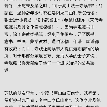
若谷、王随未及第之时，“同于嵩山法王寺读书”；吕
蒙正、温仲舒年少时都在洛阳龙门山利涉院借读；
张士逊“少孤贫，读书武当山”（参见张建东《宋代寺
观藏书及其文化贡献探微》）。因为寺观藏书丰
富，除了宗教类书籍，经史子集俱备，乃至医书、
志书、书画、蒙学教材、通俗读物、年谱、家谱都
有收藏；而且，寺观还向读书人提供短期借宿的场
所，对于那部分家境贫寒、无力入学的士子来说，
寺观藏书楼无疑给了他们一个汲取知识的公共渠
道。
苏轼的朋友李常，“少读书庐山白石僧舍。既擢第，
留所抄书九千卷，名舍曰李氏山房”。这位李常及第