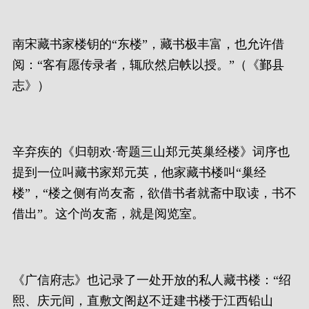
南宋藏书家楼钥的“东楼”，藏书极丰富，也允许借
阅：“客有愿传录者，辄欣然启帙以授。”（《鄞县
志》）
辛弃疾的《归朝欢·寄题三山郑元英巢经楼》词序也
提到一位叫藏书家郑元英，他家藏书楼叫“巢经
楼”，“楼之侧有尚友斋，欲借书者就斋中取读，书不
借出”。这个尚友斋，就是阅览室。
《广信府志》也记录了一处开放的私人藏书楼：“绍
熙、庆元间，直敷文阁赵不迂建书楼于江西铅山