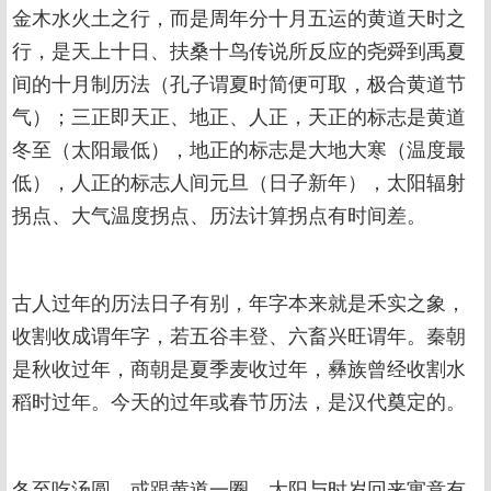
金木水火土之行，而是周年分十月五运的黄道天时之
行，是天上十日、扶桑十鸟传说所反应的尧舜到禹夏
间的十月制历法（孔子谓夏时简便可取，极合黄道节
气）；三正即天正、地正、人正，天正的标志是黄道
冬至（太阳最低），地正的标志是大地大寒（温度最
低），人正的标志人间元旦（日子新年），太阳辐射
拐点、大气温度拐点、历法计算拐点有时间差。
古人过年的历法日子有别，年字本来就是禾实之象，
收割收成谓年字，若五谷丰登、六畜兴旺谓年。秦朝
是秋收过年，商朝是夏季麦收过年，彝族曾经收割水
稻时过年。今天的过年或春节历法，是汉代奠定的。
冬至吃汤圆，或跟黄道一圈、太阳与时岁回来寓意有