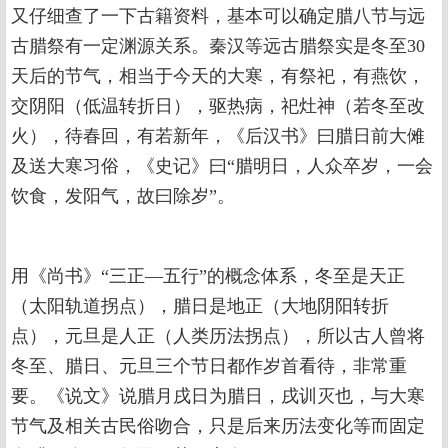
又仔细查了一下古籍资料，基本可以确定腊八节与远
古腊祭有一定渊源关系。秦汉等远古腊祭实是冬至30
天后的节气，相当于今天的大寒，有祭祀，有燕饮，
交阴阳（低温转折日），驱热病，祀灶神（若冬至改
火），待春回，有若新年，《后汉书》曰腊日前大傩
及送大寒习俗，《史记》曰“腊明日，人众卒岁，一会
饮食，发阳气，故曰除岁”。
用《尚书》“三正—五行”的概念体系，冬至是天正
（太阳轨道拐点），腊日是地正（大地阴阳转折
点），元旦是人正（人类历法拐点），所以古人曾将
冬至、腊日、元旦三个节日都作岁首看待，非常重
要。《说文》说腊月戌日为腊日，戌训灭也，与大寒
节气及相关古民俗吻合，只是后来历法变化等而固定