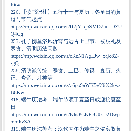
I0tw
226↓【读书记札】五行十干与夏历，冬至日的黄
道与节气起点
https://mp.weixin.qq.com/s/ff2jY_qoSMD7uu_DZU
Q4Cg
253↓孔子携童浴风沂雩与远古上巳节、祓禊礼及
寒食、清明历法问题
https://mp.weixin.qq.com/s/eRzN1AgLJw_xajc8Z-_
-gQ
258↓清明谈传统：寒食、上巳、修禊、夏历、火
正、炎帝、灶神等
https://mp.weixin.qq.com/s/z6go9aWK5e99iX2kwa
B8Kw
318↓端午历法考：端午节源于夏至日或迎接夏至
日
https://mp.weixin.qq.com/s/KhsPCKFcU0kD2Dwp
mmkvSA
319↓端午历法补考：汉代丙午为端午之俗实取黄