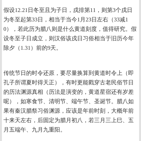
假设12.21日冬至且为子日，戌排第11，则第3个戌日
为冬至起第33日，相当于当今1月23日左右（33减1
0），若此历为腊八则是什么黄道刻度，值得研究。假
设冬至子日成立，则汉俗该戌日习俗相当于旧历今年
除夕（1.31）前的9天。
传统节日的时令还原，要尽量换算到黄道时令上（即
孔子所谓夏时得天正），有时更能戳穿古老民俗节日
的历法渊源真相（历法是演变的，黄道星宿还有岁差
呢），如寒食节、清明节、端午节、圣诞节。腊八如
果有秦汉腊祭习俗渊源，应该是年前时刻，大概年前
十来天左右，后固定为腊月初八，若三月三上巳、五
月五端午、九月九重阳。