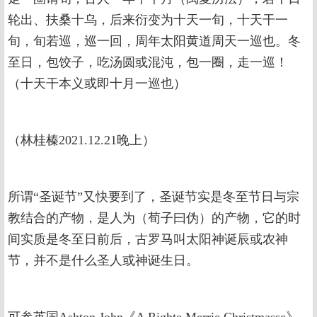
轮出、扶桑十乌，后来衍变为十天一旬，十天干一
旬，旬若巡，巡一回，周年太阳黄道周天一巡也。冬
至日，包饺子，吃汤圆或混沌，包一圈，走一巡！
（十天干本义或即十月一巡也）
（林桂榛2021.12.21晚上）
所谓“圣诞节”又快要到了，圣诞节实是冬至节日与宗
教结合的产物，是人为（荀子曰伪）的产物，它的时
间实质是冬至日前后，古罗马叫太阳神诞辰或农神
节，并不是什么圣人或神诞生日。
可参英国Ashton John《A Righte Merrie Christmasse》