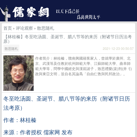
首页
›
评论观察
›
散思随札
【林桂榛】冬至吃汤圆、圣诞节、腊八节等的来历（附诸节日历法考
原）
散思随札
2021-12-23 00:50:57
作者简介：林桂榛，贛南興國籍客家人，曾就學於廣州、北
京、武漢等及任教於杭州師範大學、江蘇師範大學、曲阜師
範大學等，問學中國經史與漢前諸子，致思禮樂(楽)刑(井刂)
政與東亞文明，並自名其論爲「自由仁敩與民邦政治」。
冬至吃汤圆、圣诞节、腊八节等的来历（附诸节日历
法考原）
作者：林桂榛
来源：作者授权 儒家网 发布