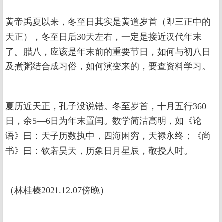
黄帝禹夏以来，冬至日其实是黄道岁首（即三正中的
天正），冬至日后30天左右，一定是接近汉代年末
了。腊八，应该是年末前的重要节日，如何与初八日
及煮粥结合成习俗，如何演变来的，要查资料学习。
夏历近天正，孔子没说错。冬至岁首，十月五行360
日，余5—6日为年末置闰。数学简洁高明，如《论
语》曰：天子历数执中，四海困穷，天禄永终；《尚
书》曰：钦若昊天，历象日月星辰，敬授人时。
（林桂榛2021.12.07傍晚）