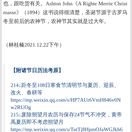
也，跟吃货有关。Ashton John《A Righte Merrie Christ
masse》（1894）这书说得很清楚，圣诞节源于古罗马
冬至前后的农神节，农神节其实就是过大年。
（林桂榛2021.12.22下午）
【附诸节日历法考原】
214↓距冬至108日寒食节清明节与夏历、迎辰、
改火、春耕等
https://mp.weixin.qq.com/s/HP7AUr6VmH846v0N
w2RUOg
215↓废除朔望月农历与保存24节气不冲突，黄帝
禹夏历即不考虑朔望月
https://mp.weixin.qq.com/s/TutTj8HpmOJaWGJkh6