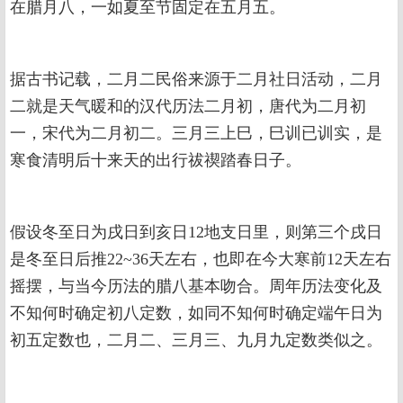
在腊月八，一如夏至节固定在五月五。
据古书记载，二月二民俗来源于二月社日活动，二月
二就是天气暖和的汉代历法二月初，唐代为二月初
一，宋代为二月初二。三月三上巳，巳训已训实，是
寒食清明后十来天的出行祓禊踏春日子。
假设冬至日为戌日到亥日12地支日里，则第三个戌日
是冬至日后推22~36天左右，也即在今大寒前12天左右
摇摆，与当今历法的腊八基本吻合。周年历法变化及
不知何时确定初八定数，如同不知何时确定端午日为
初五定数也，二月二、三月三、九月九定数类似之。