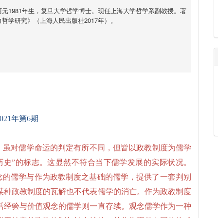
元1981年生，复旦大学哲学博士。现任上海大学哲学系副教授。著
哲学研究》（上海人民出版社2017年）。
21年第6期
”，虽对儒学命运的判定有所不同，但皆以政教制度为儒学
历史”的标志。这显然不符合当下儒学发展的实际状况。
观念的儒学与作为政教制度之基础的儒学，提供了一套判别
某种政教制度的瓦解也不代表儒学的消亡。作为政教制度
活经验与价值观念的儒学则一直存续。观念儒学作为一种