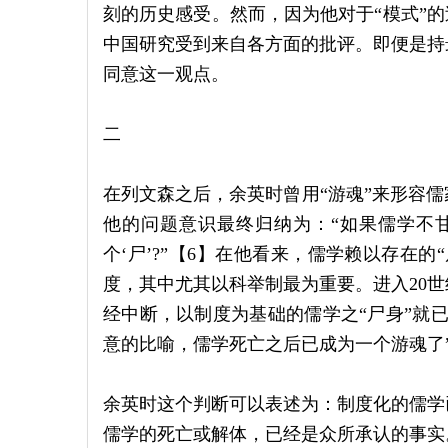
刻的历史感受。然而，因为他对于“模式”的
中国研究受到来自各方面的批评。即便是持
同意这一观点。
二
在列文森之后，余英时曾用“游魂”来形容
他的问题意识最终归纳为：“如果儒学不甘
个‘尸’?”【6】在他看来，儒学赖以存在
度，其中尤其以科举制最为重要。进入20
经中断，以制度为基础的儒学之“尸身”就
意的比喻，儒学死亡之后已成为一个游魂了”
余英时这个判断可以表述为：制度化的儒学
儒学的死亡或解体，已经是众所承认的事实