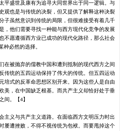
太平盛世及康有为追寻大同世界出于同一逻辑。与
史观也是与传统的决裂，但又提供了解释这种决裂
分子虽然意识到传统的局限，但很难接受有着几千
是，他们需要寻找一种能与西方现代化竞争的发展
也不愿遵循西方业已成功的现代化路径，那么社会
了某种必然的选择。
们在被抛弃的儒教中国和遭到抵制的现代西方之间
年反传统的五四运动保持了伟大的传统。但五四运动
元培式的反革命思想区别开来。因为这些人是自由
欧美，在中国缺乏根基。而共产主义却恰好处于垂
之间。【4】
会主义与共产主义道路。在面临西方文明压力时出
时屡遭挫败，不得不视传统为包袱。而要甩掉这个