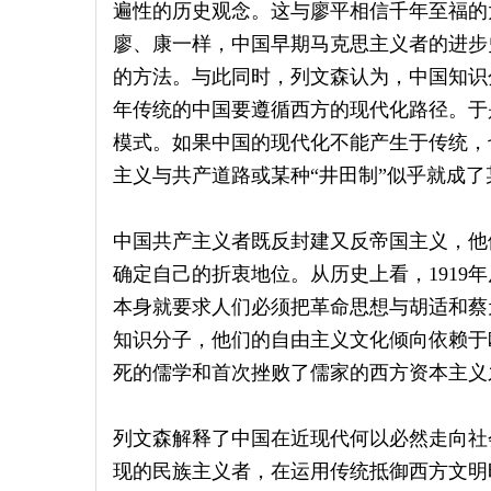
遍性的历史观念。这与廖平相信千年至福的
廖、康一样，中国早期马克思主义者的进步
的方法。与此同时，列文森认为，中国知识
年传统的中国要遵循西方的现代化路径。于
模式。如果中国的现代化不能产生于传统，
主义与共产道路或某种“井田制”似乎就成
中国共产主义者既反封建又反帝国主义，他
确定自己的折衷地位。从历史上看，1919
本身就要求人们必须把革命思想与胡适和蔡
知识分子，他们的自由主义文化倾向依赖于
死的儒学和首次挫败了儒家的西方资本主义
列文森解释了中国在近现代何以必然走向社
现的民族主义者，在运用传统抵御西方文明