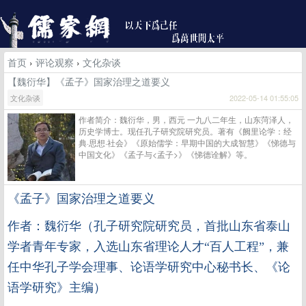
首页
›
评论观察
›
文化杂谈
【魏衍华】《孟子》国家治理之道要义
文化杂谈
2022-05-14 01:55:05
作者简介：魏衍华，男，西元 一九八二年生，山东菏泽人，
历史学博士。现任孔子研究院研究员。著有《阙里论学：经
典·思想·社会》《原始儒学：早期中国的大成智慧》《悌德与
中国文化》《孟子与<孟子>》《悌德诠解》等。
《孟子》国家治理之道要义
作者：魏衍华（孔子研究院研究员，首批山东省泰山
学者青年专家，入选山东省理论人才“百人工程”，兼
任中华孔子学会理事、论语学研究中心秘书长、《论
语学研究》主编）