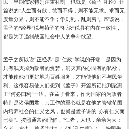
以，早期儒家特别注重礼制，也就是《荀子·礼论》开
篇说的“人生而有欲，欲而不得，则不能无求。求而无
度量分界，则不能不争；争则乱，乱则穷”。应该说，
孟子的“经界”说与荀子的“礼论”说具有内在一致性，
都是为了遏制战国社会中人的争斗欲望。
孟子之所以说“正经界”是“仁政”学说的开端，是因为
只有泯灭掉为政者的贪婪，消灭其内心固有的私欲，
才能使他们更好地为百姓服务，才能使他们不与民争
利。这很容易使人们想到《孟子》开篇所记批判梁惠
王“何必曰利”一语。在孟子看来，作为国家的为政者
特别是诸侯国君，其工作的重心就是在他的管辖范围
内培养社会的仁义之风，也就是孟子讲的“亦有仁义而
已矣”。按照通常的理解，“仁者，人也，亲亲为大；
义者，宜也，尊贤为大”（《礼记·中庸》）；按照朱