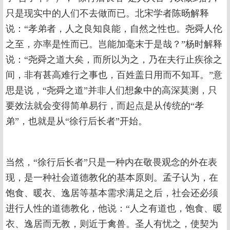
只是现实中的人们不去做而已。北宋学者陈旸解释
说：“孝弟者，人之良知良能，自然之性也。尧舜人伦
之至，亦率是性而已。岂能加毫末于是哉？”杨时解释
说：“尧舜之道大矣，而所以为之，乃在夫行止疾徐之
间，非有甚高难行之事也，百姓盖日用而不知耳。”意
思是说，“尧舜之道”并非人们想象中的高深莫测，只
要效法就会变得简单易行，而起点是从传统的“孝
弟”，也就是从“徐行后长者”开始。
当然，“徐行后长者”只是一种内在敬畏观念的外在表
现，是一种社会道德教化的基本原则。孟子认为，在
饱食、暖衣、逸居等基本需求满足之后，社会还必须
进行人性的道德教化，他说：“人之有道也，饱食、暖
衣、逸居而无教，则近于禽兽。圣人有忧之，使契为