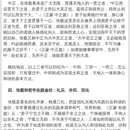
中正，在张载看来是广大无限，贯通天地人的一贯之道：“中正然
后贯天下之道，此君子之所以大居正也。盖得正则得所止，得所止则
可以弘而至于大。”（《正蒙·中正篇》）君子如果能行中道，身心俱
正，使天下之道贯通于一心。张载这里意在从修养上强调君子以恪守
正道为贵。君子以恪守正道，就能达到至善之境；达到至善之境，就
能以自己的道德人格感化别人，影响世道人心，实现治国平天下的理
想目标。张载又称中正为大中至正之道。“大中至正之极，文必能致其
用，约必能感而通。其未至于此，其视圣人，恍惚前后，不可为像，
此颜子之叹乎！”（《正蒙·中正篇》）如果能够事事皆中，无所不
中；处处皆正，无所不正，就能贯通天下的大道。
概括地说，以上三者可以归结为一：中和。三而一，一而三，怎么
实现和，只有通过中。中和则成为实现太和之道，天地人一体和身心
和谐的基本方法。
四、张载和哲学实践途径：礼乐、井田、宗法
张载是著名的礼学家，精通三礼，把提倡礼乐视为实践社会和谐的
途径，非常重视通过礼乐的实践来调养和气，培养和德。《正蒙·有德
篇》云：“君子宁言之不顾，不规规于非义之信；宁身被困辱，不徇人
以非礼之恭；宁孤立无助，不失亲于可贱之人：三者知和而能以礼节
之也。”作为君子知道和谐的道理，知道怎么与人和谐相处当然，但和