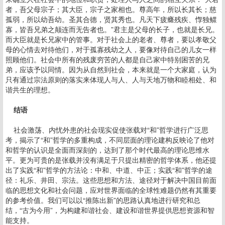
者，吾父母宗子；其大臣，宗子之家相也。尊高年，所以长其长；慈
孤弱，所以幼吾幼。圣其合德，贤其秀也。凡天下疲癃残疾、惸独鳏
寡，皆吾兄弟之颠连而无告者也。”君主是父母的长子，也就是长兄。
而大臣就是长兄家中的管事。对于社会上的老者、尊者，要以孝敬父
母的心情去对待他们，对于孤寡残幼之人，要像对待自己的儿女一样
照顾他们。社会中所有的残废穷苦的人都是自己家中特别困苦的兄
弟，应该予以同情。因为从自然到社会，本来就是一个大家庭，认为
只有通过宗法原则的落实来体现人与人、人与天地万物和睦相处、和
谐共生的理想。
结语
社会激荡、内忧外患的社会现实促使张载对“和”哲学进行广泛思
考，揭示了“和”哲学的多重构成，不同层面的理论建构反映论了他对
和哲学的认识是全面而深刻的，达到了那个时代最高的理论思维水
平。更为可贵的是张载并没有满足于只提出精密的哲学体系，他还提
出了实践“和”哲学的方法论：中和、中道、中正；实践“和”哲学的途
径：礼乐、井田、宗法。这些思想和方法、途径对于解决中国目前面
临的思想文化和社会问题，应对世界面临的全球性难题仍然有其重要
的参考价值。我们可以以“推陈出新”的思路认真地进行研究和总
结，“古为今用”，为构建和谐社会、建设和谐世界提供思想资源和智
能支持。