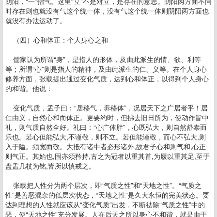
阴阳，“一”指气。这里“立”不是对立，是存在的意思。阴阳两方面不同
时存在则也就没有气这个统一体，没有气这个统一体则阴阳两方面也
就没有办法运动了。
（四）心和体正：个人身心之和
儒家认为所谓“身”，是指人的形体，及由此派生的情、欲、利等
等；所谓“心”则是指人的精神，及由此派生的仁、义等。在个人身心
修养方面，张载提出通过变化气质，达到心和体正，以得到个人身心
的和谐。他说：
变化气质，孟子曰：“居移气，养移体”，况居天下之广居者乎！居
仁由义，自然心和而体正。更要约时，但拂去旧日所为，使动作皆中
礼，则气质自然全好。礼曰：“心广体胖”，心既弘大，则自然舒泰而
乐也。若心但能弘大,不谨敬，则不立。若但能谨敬，而心不弘大,则
入于隘。须宽而敬。大抵有诸中者必形诸外,故君子心和则气和,心正
则气正。其始也,固亦须矜持,古之为冠者以重其首,为履以重其足,至于
盘盂几杖为铭,皆所以慎戒之。
张载把人性分为两个层次，即“气质之性”和“天地之性”。“气质之
性”是善恶混杂的低层次状态，“天地之性”是久大永恒的完美状态。要
达到理想的人性就应该从“变化气质”出发，不断祛除“气质之性”中的
恶，使“天地之性”充分发展。人在后天之所以身心不和谐，就是由于