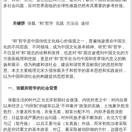
多社会问题，应对世界面临的全球性难题仍然有其重要的参考价值。
关键辞
张载 “和”哲学 实践 方法论 途径
“和”哲学是中国传统文化核心价值观之一，普遍地渗透在中国文
化的不同层面、不同领域，成为中国文化基本精神。研究“和”哲学，
不仅是对“和”观念的诠释和发挥，也是对“和”观念渗透到中国文化的方
方面面梳理和挖掘，更是对“和”哲学在当代中国和世界现代意义的阐
扬和展示，借为构建和谐社会，建设和谐世界贡献我们的思想和智
慧。本文主要梳理北宋大儒张载关于和哲学的基本思想和实践途径，
以为中国和谐社会的构建提供思想资源。
一、张载和哲学的社会背景
张载生活的时代正当北宋初期社会激荡、内忧外患之中：对内自唐
以来经济上“均田制”的破坏以及“不抑兼并”政策的实施，土地兼并愈演
愈烈，大量农民失地，衣食无着，财富分配不均，内部矛盾愈演愈
烈，日益形成严重的社会问题；对外民族矛盾不断加剧，在北方它要
与辽（契丹族），以后又要与金（女真族）作战，而宋初统治者采取
的是抑武重文的基本政策，对辽、夏采取被动防御的方针，边疆也不