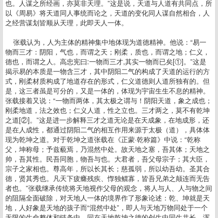
也。人谋之所经画，亦莫非天理。”这是说，天道与人道有共同点，所
以《周易》将天道同人事统而论之，天道的变化同人谋自然相合，人
之经营谋划皆顺从天理，此即天人一体。
张载认为，人为主体的精神集中地体现为道德精神。他说：“易一
物而三才：阴阳，气也，而谓之天；刚柔，质也，而谓之地；仁义，
德也，而谓之人。高忠宪曰:一物而三才,其实一物而已矣[①]。”这是
揭示易的本质是一物含三才，其中阴阳二气的构成了天道的运行的方
式，刚柔材质构成了地道存在的形式，仁义道德则人道所独有的。但
是，这三者虽是可分的，又是一体的，体现为宇宙生生不息的精神。
张载接着又说：“一物而两体，其太极之谓与！阴阳天道，象之成也；
刚柔地道，法之效也；仁义人道，性之立也。三才两之，莫不有乾坤
之道[②]。”这是进一步解释三才之道无论是在天成象，在地成形，还
是在人成性，都通过阴阳二气的相互作用来源于太极（道），具体体
现为乾坤之道。对于乾坤之道张载在《正蒙·乾称篇》中说：“乾称
父，坤称母；予兹藐焉，乃混然中处。故天地之塞，吾其体；天地之
帅，吾其性。民吾同胞，物吾与也。大君者，吾父母宗子；其大臣，
宗子之家相也。尊高年，所以长其长；慈孤弱，所以幼吾幼。圣其合
德，贤其秀也。凡天下疲癃残疾、惸独鳏寡，皆吾兄弟之颠连而无告
者也。”张载继承传统将天地视作父母的观念，将人与人、人与物之间
的阻隔全面破除，对天地人一体的境界作了形象论述：乾、坤就是天
地，人好象是天地的孩子而“混然中处”，即人与天地万物同处于一个
无限的生命整体和链条中，同在天地乾坤之德的创生中同生共长，浑