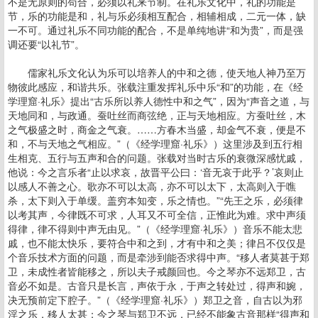
不是无原则的苟合，必须以礼来节制。在礼乐文化中，礼的功能是
节，乐的功能是和，礼与乐必须相互配合，相辅相成，二元一体，缺
一不可。通过礼乐不同功能的配合，不是单纯地讲“和为贵”，而是强
调还要“以礼节”。
儒家礼乐文化认为乐可以培养人的中和之德，使天地人神乃至万
物彼此感应，和谐共乐。张载注重发挥礼乐中乐“和”的功能，在《经
学理窟·礼乐》提出“古乐所以养人德性中和之气”，因为“声音之道，与
天地同和，与政通。蚕吐丝而商弦绝，正与天地相应。方蚕吐丝，木
之气极盛之时，商金之气衰。……方春木当盛，却金气不衰，便是不
和，不与天地之气相应。”（《经学理窟·礼乐》）这里涉及到五行相
生相克、五行与五声和合的问题。张载对当时古乐的衰微深感忧戚，
他说：今之言乐者“止以求哀，故晋平公曰：‘音无哀于此乎？’哀则止
以感人不善之心。歌亦不可以太高，亦不可以太下，太高则入于噍
杀，太下则入于单缓。盖穷本知变，乐之情也。”“先王之乐，必须律
以考其声，今律既不可求，人耳又不可全信，正惟此为难。求中声须
得律，律不得则中声无由见。”（《经学理窟·礼乐》）音乐不能太悲
戚，也不能太快乐，要符合中和之到，才有中和之美；律吕不仅仅是
个音乐技术方面的问题，而是牵涉到能否求得中声。“移人者莫甚于郑
卫，未成性者皆能移之，所以夫子戒颜回也。今之琴亦不远郑卫，古
音必不如是。古音只是长言，声依于永，于声之转处过，得声和婉，
决无预前定下腔子。”（《经学理窟·礼乐》）郑卫之音，自古以为邪
淫之乐，移人太甚；今之琴与郑卫不远，已经不能象古音那样“得声和