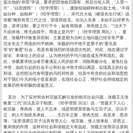
提出他的“井田”学说，要求把田地收归国有，然后分给人民，“人受一
方”，“以田授民”（《经学理窟》），废除招佃耕种和出租土地，“不得
如分种，如租种”（《经学理窟》）。宋代吕大临《横渠先生行状》说
张载“慨然有意三代之治，望道而欲见。论治人先务，未始不以经界为
急，讲求法制，要之可行于今，如有用我者，举而措之尔。”“治天下
不由井地，终无由得平。周道止是均平”（《经学理窟·周礼》）。显
然，张载呼吁恢复井田制，主要是因为当时土地问题已经非常严重，
完全失去了周道的均平精神。张载的均平绝不是墨子的“爱无差
等”的“兼爱”社会，而是有着强烈的等级层次性的。对此，他在通过宇
宙论、本体论上的论证，认为绝对的平均只能造成无序和混乱。因
此，张载要求统治者尽量满足人民的欲求，消除两极分化，避免社会
冲突，由此引起的社会不公和社会冲突才得以调适，实现真正的社会
和谐。这些想法代有明显的乌托邦性质，但其中所含的社会和谐思想
对于我们今天的缩小贫富差距，实现社会公正，维护社会持续稳定的
发展仍然有积极的借鉴意义。
其次，为了应对和农村宗族瓦解引发的相关社会问题，张载又主张
恢复“三代”宗法及宗子制度。《经学理窟·宗法》说：“管摄天下人心，
收宗族，厚风俗，使人不忘本，须是明谱系世族与立宗子法。宗法不
立，则人不知统系来处。……无百年之家，骨肉无统，虽至亲，恩亦
薄。”这里强调立宗子法具有管人心，收宗族，使人知来处，讲恩义、
重亲情的作用，这样对社会和谐稳定大有益处。张载主张用宗法原则
来确立人在社会中的地位和职责，处理人与人之间的相互关系：“大君