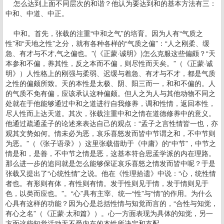
怎么达到上面不同层次的和谐？他认为要达到和的基本方法有三：
中和、中道、中正。
中和。首先，张载的注重“中和之气”的培育。因为人有“气质之
性”和“天地之性”之分，就有各种各样的“气质之偏”：“人之刚柔、缓
急、有才与不才,气之偏也。”(《正蒙·诚明》)怎么克服这些偏颇？“天
本参和不偏，养其性，反之本而不偏，则尽性而天矣。”（《正蒙·诚
明》）人性格上的刚强与柔弱、迟缓与着急、有才与不才，都是气质
之性的偏颇所致。天的本性是太极、阴、阳三而一，和和不偏的。人
的气质不免有偏，应该承认这种偏颇。但人之为人与其他动物不同之
处就在于他能够通过中和之道进行自我修养，调和性情，返回本性，
尽人性而上达天道。其次，张载注重中和之情在道德修养中的意义。
他通过疏通孟子的论述来表达自己的观点：“孟子之言性情皆一也，亦
观其文势如何。情未必为恶，哀乐喜怒发而皆中节谓之和，不中节则
为恶。”（《张子语录》）这里张载借助于《中庸》的“中节”，中节之
情是和，是善，不中节之情是恶，这基本符合思孟学派的内在理路。
那么进一步的追问就是怎么能够保证哀乐喜怒之情发而皆中呢？于是
张载又提出了“心统性情”之说。他在《性理拾遗》中说：“心，统性情
者也。有形则有体，有性则有情。发于性则见于情，发于情则见于
色，以类而应也。”。“心”具有主宰、统一“性”与“情”的作用。为什么
心具有这样的功能？因为心是总括性情与知觉而言的，“合性与知觉，
有心之名”（《正蒙·太和篇》）。心一方面表现为具体的知觉，另一
方面这些知觉活动无不受内在的本性所决定和支配。