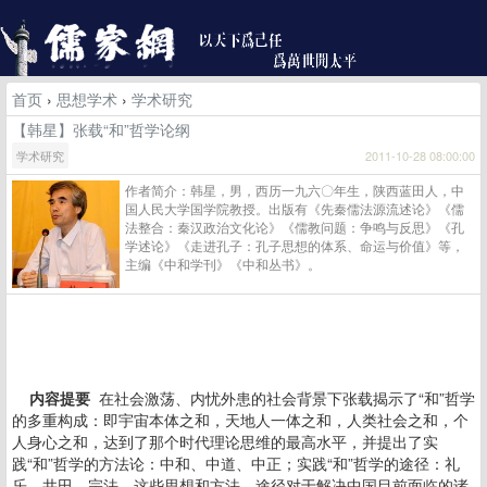
首页
›
思想学术
›
学术研究
【韩星】张载“和”哲学论纲
学术研究
2011-10-28 08:00:00
作者简介：韩星，男，西历一九六〇年生，陕西蓝田人，中
国人民大学国学院教授。出版有《先秦儒法源流述论》《儒
法整合：秦汉政治文化论》《儒教问题：争鸣与反思》《孔
学述论》《走进孔子：孔子思想的体系、命运与价值》等，
主编《中和学刊》《中和丛书》。
内容提要
在社会激荡、内忧外患的社会背景下张载揭示了“和”哲学
的多重构成：即宇宙本体之和，天地人一体之和，人类社会之和，个
人身心之和，达到了那个时代理论思维的最高水平，并提出了实
践“和”哲学的方法论：中和、中道、中正；实践“和”哲学的途径：礼
乐、井田、宗法。这些思想和方法、途径对于解决中国目前面临的诸