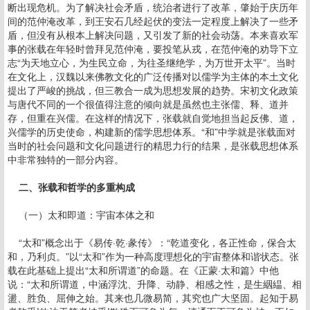
断出现危机。为了解决社会矛盾，统治者进行了改革，肇始于庆历年
间的范仲淹改革，到王安石几经起伏的变法一定程度上解决了一些矛
盾，但没有从根本上解决问题，又引发了新的社会动荡。本来喜欢军
事的张载在年轻时曾拜见范仲淹，要投笔从戎，在范仲淹的劝导下立
志“为天地立心，为生民立命，为往圣继绝学，为万世开太平”。当时
在文化上，汉魏以来佛教文化的广泛传播对以儒学为主体的本土文化
提出了严峻的挑战，但三教合一成为思想发展的趋势。宋初文化政策
与唐代不同的一个很值得注意的倾向就是虽然也主张儒、释、道并
存，但重在兴儒。在这样的情况下，张载就自觉地担当起反佛、道，
兴儒学的历史使命，构建新的儒学思想体系。“和”中学就是张载面对
当时的社会问题和文化问题进行的精思力行的结果，是张载思想体系
中非常独特的一部分内容。
二、张载和哲学的多重构成
（一）太和即道：宇宙本体之和
“太和”概念出于《易传·乾·彖传》：“乾道变化，各正性命，保合太
和，乃利贞。”以“太和”作为一种高度理想化的宇宙整体和谐状态。张
载在此基础上提出“太和所谓道”的命题。在《正蒙·太和篇》中他
说：“太和所谓道，中涵浮沈、升降、动静、相感之性，是生絪緼、相
盪、胜负、屈伸之始。其来也几微易简，其究也广大坚固。起知于易