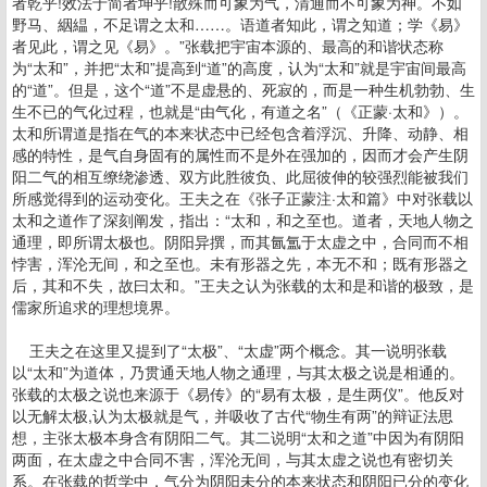
者乾乎!效法于简者坤乎!散殊而可象为气，清通而不可象为神。不如
野马、絪緼，不足谓之太和……。语道者知此，谓之知道；学《易》
者见此，谓之见《易》。”张载把宇宙本源的、最高的和谐状态称
为“太和”，并把“太和”提高到“道”的高度，认为“太和”就是宇宙间最高
的“道”。但是，这个“道”不是虚悬的、死寂的，而是一种生机勃勃、生
生不已的气化过程，也就是“由气化，有道之名”（《正蒙·太和》）。
太和所谓道是指在气的本来状态中已经包含着浮沉、升降、动静、相
感的特性，是气自身固有的属性而不是外在强加的，因而才会产生阴
阳二气的相互缭绕渗透、双方此胜彼负、此屈彼伸的较强烈能被我们
所感觉得到的运动变化。王夫之在《张子正蒙注·太和篇》中对张载以
太和之道作了深刻阐发，指出：“太和，和之至也。道者，天地人物之
通理，即所谓太极也。阴阳异撰，而其氤氲于太虚之中，合同而不相
悖害，浑沦无间，和之至也。未有形器之先，本无不和；既有形器之
后，其和不失，故曰太和。”王夫之认为张载的太和是和谐的极致，是
儒家所追求的理想境界。
王夫之在这里又提到了“太极”、“太虚”两个概念。其一说明张载
以“太和”为道体，乃贯通天地人物之通理，与其太极之说是相通的。
张载的太极之说也来源于《易传》的“易有太极，是生两仪”。他反对
以无解太极,认为太极就是气，并吸收了古代“物生有两”的辩证法思
想，主张太极本身含有阴阳二气。其二说明“太和之道”中因为有阴阳
两面，在太虚之中合同不害，浑沦无间，与其太虚之说也有密切关
系。在张载的哲学中，气分为阴阳未分的本来状态和阴阳已分的变化