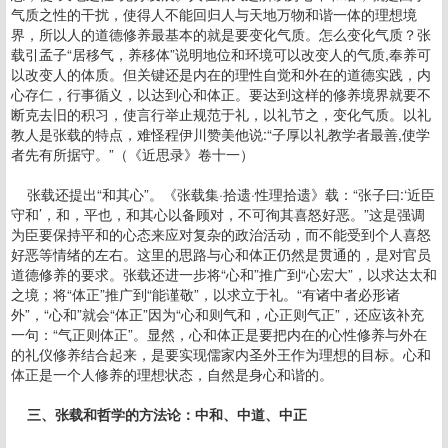
气质之性的干扰，使得人不能回归人与天地万物和谐一体的理想境
界，所以人的道德修养最基本的就是要变化气质。怎么变化气质？张
载引孟子“居移气，养移体”说明地位和环境可以改变人的气质,奉养可
以改变人的体质。但关键还是内在的理性自觉和外在的道德实践，内
心存仁，行事循义，以达到心和体正。要达到这样的修养境界就要不
断克去旧的积习，使言行举止规范于礼，以礼节之，变化气质。以礼
教人是张载的特点，难怪程伊川赞美他说:“子厚以礼教学者最善,使学
者先有所据守。”（《近思录》卷十一）
张载还提出“和其心”。《张载集·拾遗·性理拾遗》载：“张子曰:‘近臣
守和’，和，平也，和其心以备顾对，不可徇其喜怒好恶。”这是强调
为臣要保持平和的心态来应对复杂的政治活动，而不能受到个人喜怒
好恶等情绪的左右。这里的思路与心和体正仍然是贯通的，是对官员
道德修养的要求。张载还进一步将“心和”推广到“心宏大”，以求达太和
之境；将“体正”推广到“能谨敬”，以求立于礼。“有诸中者必形诸
外”，“心和”就会“体正”因为“心和则气和，心正则气正”，还应该补充
一句：“气正则体正”。显然，心和体正是要把内在的心性修养与外在
的礼仪修养结合起来，是要实现儒家内圣外王作为理想的目标。心和
体正是一个人修养的理想状态，自然是身心和谐的。
三、张载和哲学的方法论：中和、中道、中正