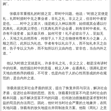
婉”。
张载非常重视礼的时措之宜，即时中问题。他说：“时措之宜便是
礼，礼即时措时中见之事业者，非礼之礼，非义之义，但非时中者皆
是也。……时中之义甚大，须是精义入神以致用，始得观其会通以行
其典礼，此则真义理也；行其典礼而不达会通，则有非时中者矣。礼
亦有不须变者，如天叙天秩，如何可变！礼不必皆出于人，至如无
人，天地之礼自然而有，何假于人？天之生物便有尊卑大小之象，人
顺之而已，此所以为礼也。学者有专以礼出于人，而不知礼本天之自
然，告子专以义为外，而不知所以行义由内也，皆非也，当合内外之
道。”
他认为时措之宜就是礼，许多非礼之礼，非义之义，都是没有讲时
中的结果。他挖掘出时中的意蕴，精义入神，会通典礼；强调礼是对
天地自然秩序的模拟，不可变，也是内在于人的心性而形成的外在规
范的，是合内外之道。
张载依据北宋社会矛盾的状况，提出了恢复井田与宗法，解决社会
矛盾，促进社会和谐的思想。首先，张载看到贫富不均是当时社会的
根本问题，如不解决贫富不均的问题，任何政治措施都是谋求暂时利
益的苟且的办法而已。因此，他针对当时社会严重的土地兼并，农民
失地问题，张载有的放矢地提出井田制改良方案。他取《周礼》之意