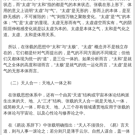
状态，而“太虚”与“太和”指的都是气的本来状态。张载在形上形下、体
用的意义上说明“太虚”与“气”。“太虚”是无形的，形而上的本体，是至
静无感的，不可摧毁的；“气”则指万物之聚散变化。“太虚”是“气”的本
体；“气”是“太虚”的显现。太虚无形而有气，太虚虚空而实有，气的阴
阳屈伸相感变化就是以太虚为本的。太虚是本体之气，太和是气化之
道。太虚、太和是体用关系。
所以，在张载的思想中“太和”与“太极”、“太虚” 概念并不是独立存
在的，它们都是针对气而提出的，是气的不同方面的不同规定；但他
们又都体现为统一的“道”，是三位一体的。如果分析而言，“太和”是就
气之全体的高度和谐而言，“太极”是就气的统一运化而言，“太虚”是就
气的无形本体而言。
（二）天人合一：天地人一体之和
在张载思想体系中，还有一个由其“天道”结构或宇宙本体论结构派
生出来的天、地、人“三才”结构。张载的天人合一就是天地人一体，
或简称天人一体，即在天、地、人三个存有领域通贯地应用于张载的
本体论与宇宙论、以及心性论与修养论之中。
在《易说·系辞下》中张载明确指出：“天人不须强分。《易》言天
道，则与人事一滚论之；若分则只是薄乎云尔。自然人谋合，盖一体