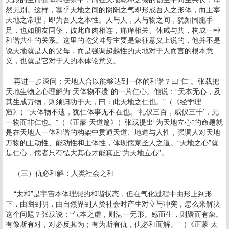
然无别。这样，塞乎天地之间的阴阳之气即形成吾人之形体，而主宰
天地之常理，即为吾人之本性。人与人，人与物之间，犹如同胞手
足，也如朋友同侪，彼此血肉相连，痛痒相关、休戚与共，构成一种
和谐共生的关系。这里的乾父坤母主要是象征意义上说的，他并不是
说天地就是人的父母，而是强调超越性的天地对于人而言的根本意
义，也就是它对于人的本体论意义。
再进一步深问：天地人合以能够达到一体的和谐？曰“仁”。张载把
天地生物之心理解为“天体物不遗”的一片仁心。他说：“天本无心，及
其生成万物，则须归功于天，曰：此天地之仁也。”（《经学理
窟》）“天体物不遗，犹仁体事无不在也。‘礼仪三百，威仪三千’，无
一物而非仁也。”（《正蒙·天道篇》）张载提出“为天地立心”的命题就
是在天地人一体和谐的构架中贯通天道、地道与人性，强调人对天地
万物的主动性、能动性和主体性，体现儒家圣人之道。“天地之心”就
是仁心，儒者只有弘大其心才能真正“为天地立心”。
（三）仇必和解：人类社会之和
“太和”是宇宙本体理想的和谐状态，但在气化过程中由形上到形
下，由幽到明，由自然界到人类社会时产生对立与冲突，怎么来解决
这个问题？张载说：“气本之虚，则湛一无形。感而生，则聚而有象。
有像斯有对，对必反其为；有为斯有仇，仇必和而解。”（《正蒙·太