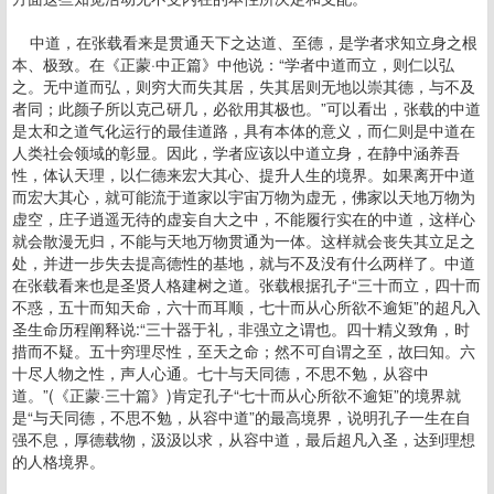
中道，在张载看来是贯通天下之达道、至德，是学者求知立身之根
本、极致。在《正蒙·中正篇》中他说：“学者中道而立，则仁以弘
之。无中道而弘，则穷大而失其居，失其居则无地以崇其德，与不及
者同；此颜子所以克己研几，必欲用其极也。”可以看出，张载的中道
是太和之道气化运行的最佳道路，具有本体的意义，而仁则是中道在
人类社会领域的彰显。因此，学者应该以中道立身，在静中涵养吾
性，体认天理，以仁德来宏大其心、提升人生的境界。如果离开中道
而宏大其心，就可能流于道家以宇宙万物为虚无，佛家以天地万物为
虚空，庄子逍遥无待的虚妄自大之中，不能履行实在的中道，这样心
就会散漫无归，不能与天地万物贯通为一体。这样就会丧失其立足之
处，并进一步失去提高德性的基地，就与不及没有什么两样了。中道
在张载看来也是圣贤人格建树之道。张载根据孔子“三十而立，四十而
不惑，五十而知天命，六十而耳顺，七十而从心所欲不逾矩”的超凡入
圣生命历程阐释说:“三十器于礼，非强立之谓也。四十精义致角，时
措而不疑。五十穷理尽性，至天之命；然不可自谓之至，故曰知。六
十尽人物之性，声人心通。七十与天同德，不思不勉，从容中
道。”(《正蒙·三十篇》)肯定孔子“七十而从心所欲不逾矩”的境界就
是“与天同德，不思不勉，从容中道”的最高境界，说明孔子一生在自
强不息，厚德载物，汲汲以求，从容中道，最后超凡入圣，达到理想
的人格境界。