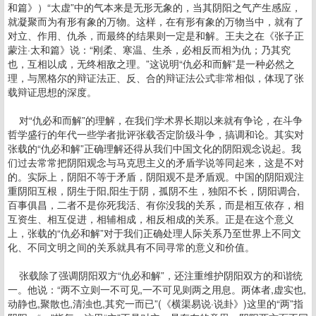
和篇》）“太虚”中的气本来是无形无象的，当其阴阳之气产生感应，
就凝聚而为有形有象的万物。这样，在有形有象的万物当中，就有了
对立、作用、仇杀，而最终的结果则一定是和解。王夫之在《张子正
蒙注·太和篇》说：“刚柔、寒温、生杀，必相反而相为仇；乃其究
也，互相以成，无终相敌之理。”这说明“仇必和而解”是一种必然之
理，与黑格尔的辩证法正、反、合的辩证法公式非常相似，体现了张
载辩证思想的深度。
对“仇必和而解”的理解，在我们学术界长期以来就有争论，在斗争
哲学盛行的年代一些学者批评张载否定阶级斗争，搞调和论。其实对
张载的“仇必和解”正确理解还得从我们中国文化的阴阳观念说起。我
们过去常常把阴阳观念与马克思主义的矛盾学说等同起来，这是不对
的。实际上，阴阳不等于矛盾，阴阳观不是矛盾观。中国的阴阳观注
重阴阳互根，阴生于阳,阳生于阴，孤阴不生，独阳不长，阴阳调合,
百事俱昌，二者不是你死我活、有你没我的关系，而是相互依存，相
互资生、相互促进，相辅相成，相反相成的关系。正是在这个意义
上，张载的“仇必和解”对于我们正确处理人际关系乃至世界上不同文
化、不同文明之间的关系就具有不同寻常的意义和价值。
张载除了强调阴阳双方“仇必和解”，还注重维护阴阳双方的和谐统
一。他说：“两不立则一不可见,一不可见则两之用息。两体者,虚实也,
动静也,聚散也,清浊也,其究一而已”(《横渠易说·说卦》)这里的“两”指