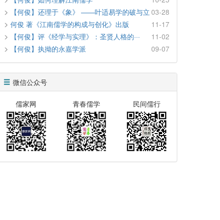
【何俊】还理于《象》 ——叶适易学的破与立
03-28
何俊 著《江南儒学的构成与创化》出版
11-17
【何俊】评《经学与实理》：圣贤人格的···
11-02
【何俊】执拗的永嘉学派
09-07
微信公众号
儒家网
青春儒学
民间儒行