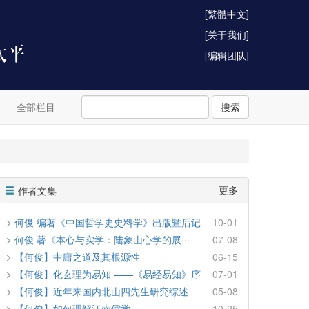
[繁體中文]
[关于我们]
[编辑团队]
全部栏目
搜索
更多
作者文集
何俊 编著《中国哲学史史料学》出版暨后记
10-01
何俊 著《本心与实学：陆象山心学的展···
07-08
【何俊】中庸之道及其根源性
06-15
【何俊】化玄理为易知 ——《易经易知》序
07-01
【何俊】近年来国内北山四先生研究综述
05-08
【何俊】如何理解江南儒学
10-25