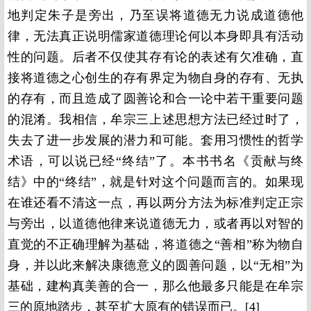
地判定朱子是旁出，乃至误将道德无力说成道德他
律，无法真正说明儒家道德理论何以本身即具有活动
性的问题。后者不仅使其存有论的表述有欠准确，直
接将道德之心创生的存有界定为物自身的存有、无执
的存有，而且造成了圆善论和合一论中若干重要问题
的混淆。我相信，牟宗三上述思想方法已经过时了，
失去了进一步发展的潜力和可能。套用习惯性的哲学
术语，可以说已经“终结”了。本书书名《贡献与终
结》中的“终结”，就是针对这个问题而言的。如果现
在谁还看不清这一点，再以两分方法为标准判定正宗
与旁出，以道德他律来说道德无力，或者再以对智的
直觉的不正确理解为基础，将道德之“善相”称为物自
身，并以此来解决康德意义的圆善问题，以“无相”为
基础，建构真美善的合一，那么他最多只能是在牟宗
三的原地踏步，甚至扩大原有的错误而已。[4]