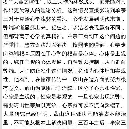
者”“天命之谓性”，以上天作为终极源头，而未能对其
作出更为深入的理论分析。这种情况直接影响到牟宗
三对于克治心学流弊的看法。心学发展到明代末期，
弊端渐渐显露出来。猖狂者、超洁者表现虽有不同，
但都背离了心学的真精神。牟宗三看到了这个问题的
严重性，想方设法加以解决。按照他的理解，心学走
向弊端根本原因在于心学的根基是心体。心体是主观
的，纯任主观的心体发展，自然难以控制，从而走向
弊端。为了防止发生这种情况，必须为心体增加客观
性。他看到，在儒家传统中，蕺山在这方面的努力很
有意义。蕺山为克服心学流弊，区分了心宗和性宗。
心宗是主观的，性宗是客观的。一旦心宗出现流弊，
需要请出性宗加以克治，心宗就可以不流向弊端了。
大量研究已经证明，蕺山这种做法只能治表不能治
里，不可能从根本上解决问题。三百年之后，牟宗三