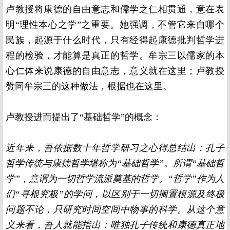
卢教授将康德的自由意志和儒学之仁相贯通，意在表
明“理性本心之学”之重要。她强调，不管它来自哪个
民族，起源于什么时代，只有经得起康德批判哲学进
程的检验，才能算是真正的哲学。牟宗三以儒家的本
心仁体来说康德的自由意志，意义就在这里；卢教授
赞同牟宗三的这种做法，根据也在这里。
卢教授进而提出了“基础哲学”的概念：
近年来，吾依据数十年哲学研习之心得总结出：孔子
哲学传统与康德哲学堪称为“基础哲学”。所谓“基础哲
学”，意谓为一切哲学流派奠基的哲学。“哲学”作为人
们“寻根究极”的学问，以区别于一切搁置根源及终极
问题不论，只研究时间空间中物事的科学。从这个意
义来看，吾人就能指出：唯独孔子传统和康德真正地