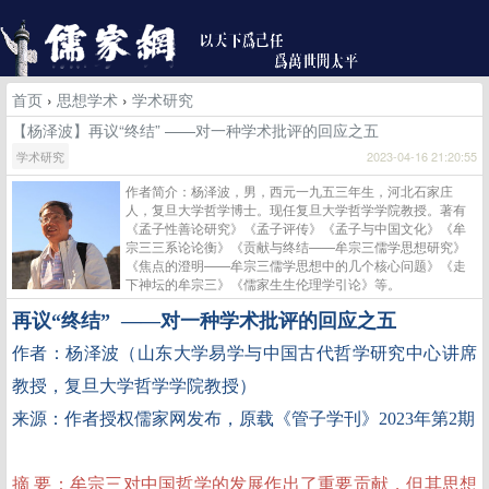
首页
›
思想学术
›
学术研究
【杨泽波】再议“终结” ——对一种学术批评的回应之五
学术研究
2023-04-16 21:20:55
作者简介：杨泽波，男，西元一九五三年生，河北石家庄
人，复旦大学哲学博士。现任复旦大学哲学学院教授。著有
《孟子性善论研究》《孟子评传》《孟子与中国文化》《牟
宗三三系论论衡》《贡献与终结——牟宗三儒学思想研究》
《焦点的澄明——牟宗三儒学思想中的几个核心问题》《走
下神坛的牟宗三》《儒家生生伦理学引论》等。
再议
“终结” ——对一种学术批评的回应之五
作者：杨泽波（山东大学易学与中国古代哲学研究中心讲席
教授，复旦大学哲学学院教授）
来源：作者授权儒家网发布，原载《管子学刊》2023年第2期
摘 要：牟宗三对中国哲学的发展作出了重要贡献，但其思想