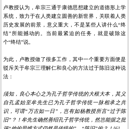
卢教授认为，牟宗三通于康德思想建立的道德形上学
系统，致力于在人类建立圆善的新世界，关联着人类
历史发展的前景，意义重大，不是某些人讲什么“终
结”所能撼动的。当前最紧迫的任务，就是破除这
个“终结”说。
为此，卢教授做了很多工作，其中一个重要方面便是
驳斥关于牟宗三理解仁和良心的方法过于陈旧这种说
法：
须知，良心本心之为孔子哲学传统的大根大本，其义
自孔孟始至牟先生已为孔子哲学传统一脉相承之共
识，可谓“万古如一日”，岂有如杨教授所言“过于陈
旧”？！牟先生确然善绍孔子哲学传统，然岂能据之批
评“他的思维方式仍然是传统的”、“陈旧”的？！[6]