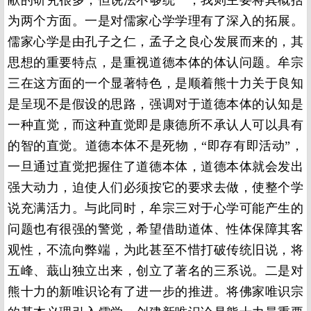
献的研究很多，但说法不够统一，我则主要将其概括
为两个方面。一是对儒家心学学理有了深入的拓展。
儒家心学是由孔子之仁，孟子之良心发展而来的，其
思想的重要特点，是重视道德本体的体认问题。牟宗
三在这方面的一个显著特色，是顺着熊十力关于良知
是呈现不是假设的思路，强调对于道德本体的认知是
一种直觉，而这种直觉即是康德所不承认人可以具有
的智的直觉。道德本体不是死物，“即存有即活动”，
一旦通过直觉把握住了道德本体，道德本体就会发出
强大动力，迫使人们必须按它的要求去做，使整个学
说充满活力。与此同时，牟宗三对于心学可能产生的
问题也有很强的警觉，希望借助道体、性体保障其客
观性，不流向弊端，为此甚至不惜打破传统旧说，将
五峰、蕺山独立出来，创立了著名的三系说。二是对
熊十力的新唯识论有了进一步的推进。将佛家唯识宗