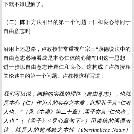
下就不难理解了。
（二）陈旧方法引出的第一个问题：仁和良心等同于
自由意志吗
沿用上述思路，卢教授非常重视牟宗三“康德说法中的
自由意志必须看成是本心仁体的心能”[14]这一思想，
进一步以
自由意志诠释仁和良心。这构成了卢教授相
关论述中的第一个问题。卢教授这样写道：
我们可以说，纯粹的实践的理性（自由意志），也就
是本心（仁）作为人的实存之本质，此即孔子言“仁者
人也。”（见《中庸》第二十章）,孟子亦言“仁也者，
人也”（《孟子》<尽心章句下>）用康德的词语表
达，就是人的超感触之本性（übersinnliche Natur）