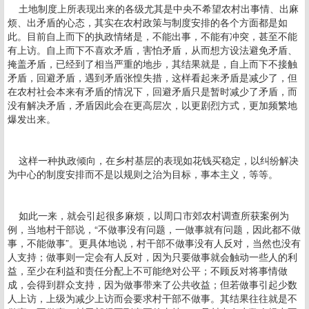
土地制度上所表现出来的各级尤其是中央不希望农村出事情、出麻
烦、出矛盾的心态，其实在农村政策与制度安排的各个方面都是如
此。目前自上而下的执政情绪是，不能出事，不能有冲突，甚至不能
有上访。自上而下不喜欢矛盾，害怕矛盾，从而想方设法避免矛盾、
掩盖矛盾，已经到了相当严重的地步，其结果就是，自上而下不接触
矛盾，回避矛盾，遇到矛盾张惶失措，这样看起来矛盾是减少了，但
在农村社会本来有矛盾的情况下，回避矛盾只是暂时减少了矛盾，而
没有解决矛盾，矛盾因此会在更高层次，以更剧烈方式，更加频繁地
爆发出来。
这样一种执政倾向，在乡村基层的表现如花钱买稳定，以纠纷解决
为中心的制度安排而不是以规则之治为目标，事本主义，等等。
如此一来，就会引起很多麻烦，以周口市郊农村调查所获案例为
例，当地村干部说，“不做事没有问题，一做事就有问题，因此都不做
事，不能做事”。更具体地说，村干部不做事没有人反对，当然也没有
人支持；做事则一定会有人反对，因为只要做事就会触动一些人的利
益，至少在利益和责任分配上不可能绝对公平；不顾反对将事情做
成，会得到群众支持，因为做事带来了公共收益；但若做事引起少数
人上访，上级为减少上访而会要求村干部不做事。其结果往往就是不