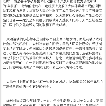
老虎”，而是要斗争破坏集体行动的钉子户及可能借权力谋取私利
的“当权派”。持续的运动在一定程度上克服了大集体容易出现的消极
怠工和权力腐败，从而使人民公社制度完成了看起来几乎是不可能完
成的既为工业化提供原始资本积累，又为农村社会提供生产生活公共
品的任务——尤其是水利建设的成就令人感叹！此外，人民公社在教
育、医疗和文化建设方面均取得了巨大成就。
政治运动的核心并不是国家权力自上而下地发动，而是调动了农村
社会内部的积极性。农村社会存在阶级，虽然人民公社已经在经济制
度上消灭了阶级，但国家认为阶级意识仍然存在，干部可能借权力腐
败，少数人劳动不积极是受到了资产阶级思想的腐蚀，及破坏集体行
动的消极分子可能被群众评为坏人。总之，政治运动是通过乡村社会
内部来展开的，在一定时期相对有效克服了大集体容易出现的消极怠
工，比较有效地满足了中国现代化和工业化的时代要求。
人民公社时期的政治也有一些微妙的地方。比如笔者2010年元旦在
广东番禺调研的一个有趣的例子：
绿村村民梁汉今年66岁，当过几年小学老师，后因子女太多，家庭
实在困难，又回家务农。1972年，梁汉在自留地种了100多棵辣椒，