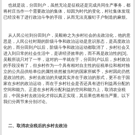
也就是说，分田到户，虽然无论是征税还是完成共同生产事务，都
将村庄当作一个需要政治的集体，却因为时代的变化，村社集体发现
已经没有了进行政治斗争的手段，从而无法克服钉子户制造的麻烦。
从人民公社到分田到户，吴毅称之为乡村社会的去政治化，他的意
思是，人民公社时期的阶级斗争和政治运动是意识形态，是高度政治
化的，而分田到户以后，阶级斗争和政治运动都取消了，乡村社会又
进入到日常的社会生活中，是讲经济效率的，而不再是政治性的[3]。
吴毅所说只对了一半，这对的一半就在于，分田到户以后，乡村政治
的手段没有了，但乡村作为一个具有相对自主性的征税单位和相对独
立的公共品供给单位的属性依然被当时的国家所赋予，乡村因此仍然
是政治性的。乡村去政治的关键其实并在于政治的形式，更不在于国
家在乡村的政治运动，而在于乡村社会是否还具有进行利益再分配的
空间和能力。正是在乡村再分配利益的空间和能力上，取消农业税
后，中国乡村去政治化才得以真正实现，其后果也将相当严重。以下
我们分两节来分别讨论。
二、取消农业税后的乡村去政治