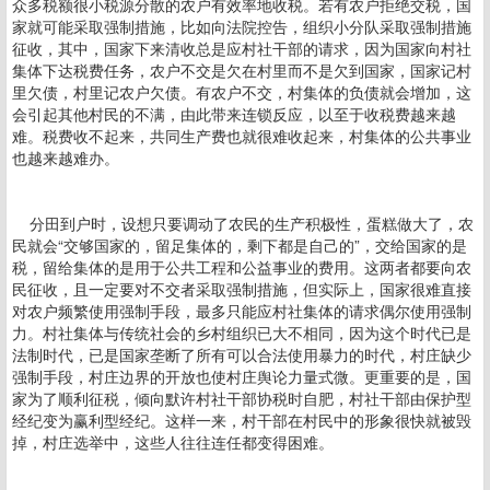
众多税额很小税源分散的农户有效率地收税。若有农户拒绝交税，国
家就可能采取强制措施，比如向法院控告，组织小分队采取强制措施
征收，其中，国家下来清收总是应村社干部的请求，因为国家向村社
集体下达税费任务，农户不交是欠在村里而不是欠到国家，国家记村
里欠债，村里记农户欠债。有农户不交，村集体的负债就会增加，这
会引起其他村民的不满，由此带来连锁反应，以至于收税费越来越
难。税费收不起来，共同生产费也就很难收起来，村集体的公共事业
也越来越难办。
分田到户时，设想只要调动了农民的生产积极性，蛋糕做大了，农
民就会“交够国家的，留足集体的，剩下都是自己的”，交给国家的是
税，留给集体的是用于公共工程和公益事业的费用。这两者都要向农
民征收，且一定要对不交者采取强制措施，但实际上，国家很难直接
对农户频繁使用强制手段，最多只能应村社集体的请求偶尔使用强制
力。村社集体与传统社会的乡村组织已大不相同，因为这个时代已是
法制时代，已是国家垄断了所有可以合法使用暴力的时代，村庄缺少
强制手段，村庄边界的开放也使村庄舆论力量式微。更重要的是，国
家为了顺利征税，倾向默许村社干部协税时自肥，村社干部由保护型
经纪变为赢利型经纪。这样一来，村干部在村民中的形象很快就被毁
掉，村庄选举中，这些人往往连任都变得困难。