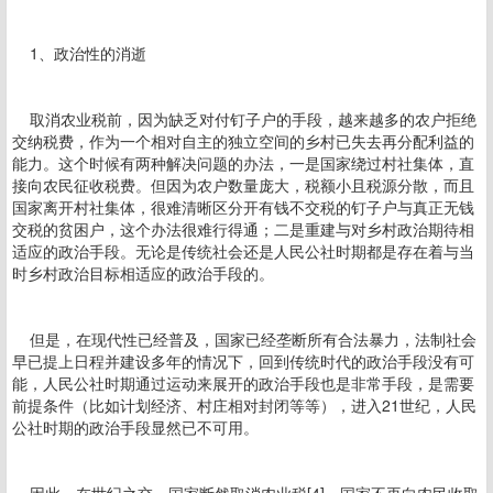
1、政治性的消逝
取消农业税前，因为缺乏对付钉子户的手段，越来越多的农户拒绝
交纳税费，作为一个相对自主的独立空间的乡村已失去再分配利益的
能力。这个时候有两种解决问题的办法，一是国家绕过村社集体，直
接向农民征收税费。但因为农户数量庞大，税额小且税源分散，而且
国家离开村社集体，很难清晰区分开有钱不交税的钉子户与真正无钱
交税的贫困户，这个办法很难行得通；二是重建与对乡村政治期待相
适应的政治手段。无论是传统社会还是人民公社时期都是存在着与当
时乡村政治目标相适应的政治手段的。
但是，在现代性已经普及，国家已经垄断所有合法暴力，法制社会
早已提上日程并建设多年的情况下，回到传统时代的政治手段没有可
能，人民公社时期通过运动来展开的政治手段也是非常手段，是需要
前提条件（比如计划经济、村庄相对封闭等等），进入21世纪，人民
公社时期的政治手段显然已不可用。