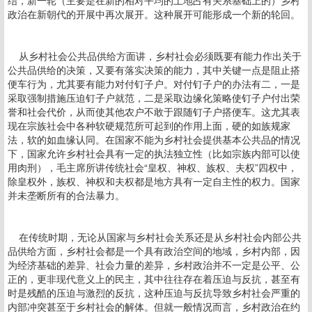
结，新一轮（主要是在新的相对平均的土地占有关系基础上的）乡村
政治在新朝代的开展中再次展开。这种展开可能形成一个新的轮回。
从乡村社会公共品供给方面讲，乡村社会必须既要有能力作出关于
公共品供给的决策，又要有落实决策的能力，其中关键一点是阻止搭
便车行为，尤其要有能力对付钉子户。对付钉子户的办法有二，一是
采取强制措施压迫钉子户就范，二是采取边缘化策略使钉子户付出荣
誉和社会代价，从而使其他农户不敢于跟随钉子户搭便车。这尤其表
现在宗族社会中各种软硬规范所可起到的作用上面，硬的如族规家
法，软的如血缘认同。在国家不能为乡村社会提供基本公共品的情况
下，国家允许乡村社会具有一定的执法独立性（比如宗族内部可以使
用肉刑），毛主席所讲传统社会“皇权、神权、族权、夫权”四权中，
除皇权外，族权、神权和夫权都是地方具有一定自主性的权力。国家
并未垄断所有的合法暴力。
在传统时期，无论从国家与乡村社会关系还是从乡村社会内部公共
品供给方面，乡村社会都是一个具有政治空间的地域，乡村内部，因
为经济基础的差异、社会力量的差异，乡村政治并不一定是公平、公
正的，更非现代意义上的民主，其中往往存在着压迫与反抗，甚至有
时是残酷的压迫与激烈的反抗，这种压迫与反抗导致乡村社会严重的
内部冲突甚至于乡村社会的解体。但就一般情况而言，乡村政治在约