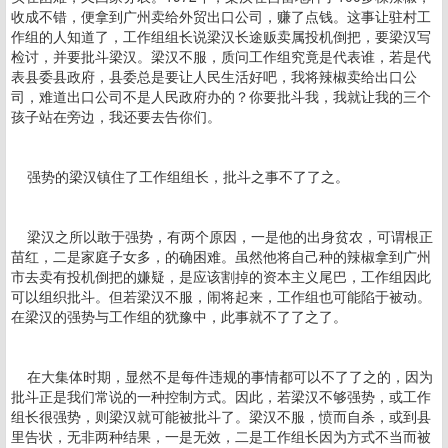
收成不错，便拿到广州卖给外贸出口公司，赚了点钱。这事让驻村工
作组的人知道了，工作组组长说梁汉长途贩卖属投机倒把，要梁汉写
检讨，并要批斗梁汉。梁汉不服，质问工作组究竟是代表谁，若是代
表县委县政府，县委总是要让人民生活好吧，我将辣椒卖给出口公
司，难道出口公司不是人民政府办的？你要批斗我，我就让我的三个
孩子站在旁边，我还要去告你们。
强势的梁汉镇住了工作组组长，批斗之事不了了之。
梁汉之所以敢于强势，有两个原因，一是他的出身贫农，可谓根正
苗红，二是家庭子女多，的确困难。虽然他将自己种的辣椒拿到广州
市去卖有投机倒把的嫌疑，是应该割掉的资本主义尾巴，工作组因此
可以组织批斗。但若梁汉不服，闹将起来，工作组也可能陷于被动。
在梁汉的强势与工作组的犹豫中，此事就不了了之了。
在大集体时期，显然不是每件违规的事情都可以不了了之的，因为
批斗正是我们常说的一种控制方式。因此，若梁汉不够强势，或工作
组长很强势，则梁汉就可能被批斗了。梁汉不服，愤而自杀，或到县
里告状，无非两种结果，一是无效，二是工作组长因为方式不当而被