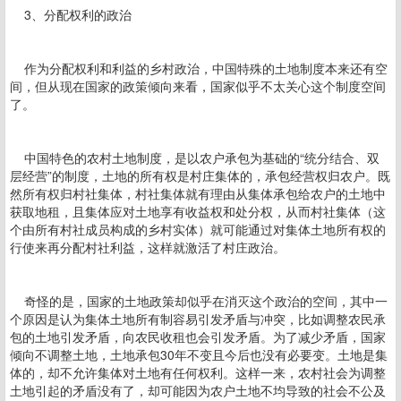
3、分配权利的政治
作为分配权利和利益的乡村政治，中国特殊的土地制度本来还有空
间，但从现在国家的政策倾向来看，国家似乎不太关心这个制度空间
了。
中国特色的农村土地制度，是以农户承包为基础的“统分结合、双
层经营”的制度，土地的所有权是村庄集体的，承包经营权归农户。既
然所有权归村社集体，村社集体就有理由从集体承包给农户的土地中
获取地租，且集体应对土地享有收益权和处分权，从而村社集体（这
个由所有村社成员构成的乡村实体）就可能通过对集体土地所有权的
行使来再分配村社利益，这样就激活了村庄政治。
奇怪的是，国家的土地政策却似乎在消灭这个政治的空间，其中一
个原因是认为集体土地所有制容易引发矛盾与冲突，比如调整农民承
包的土地引发矛盾，向农民收租也会引发矛盾。为了减少矛盾，国家
倾向不调整土地，土地承包30年不变且今后也没有必要变。土地是集
体的，却不允许集体对土地有任何权利。这样一来，农村社会为调整
土地引起的矛盾没有了，却可能因为农户土地不均导致的社会不公及