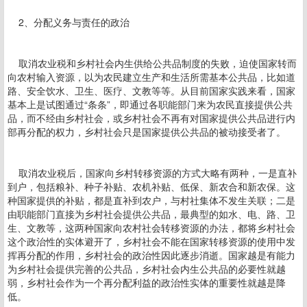
2、分配义务与责任的政治
取消农业税和乡村社会内生供给公共品制度的失败，迫使国家转而
向农村输入资源，以为农民建立生产和生活所需基本公共品，比如道
路、安全饮水、卫生、医疗、文教等等。从目前国家实践来看，国家
基本上是试图通过“条条”，即通过各职能部门来为农民直接提供公共
品，而不经由乡村社会，或乡村社会不再有对国家提供公共品进行内
部再分配的权力，乡村社会只是国家提供公共品的被动接受者了。
取消农业税后，国家向乡村转移资源的方式大略有两种，一是直补
到户，包括粮补、种子补贴、农机补贴、低保、新农合和新农保。这
种国家提供的补贴，都是直补到农户，与村社集体不发生关联；二是
由职能部门直接为乡村社会提供公共品，最典型的如水、电、路、卫
生、文教等，这两种国家向农村社会转移资源的办法，都将乡村社会
这个政治性的实体避开了，乡村社会不能在国家转移资源的使用中发
挥再分配的作用，乡村社会的政治性因此逐步消逝。国家越是有能力
为乡村社会提供完善的公共品，乡村社会内生公共品的必要性就越
弱，乡村社会作为一个再分配利益的政治性实体的重要性就越是降
低。