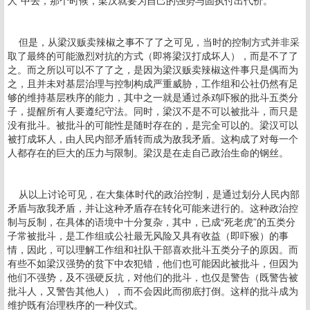
人”中去，那个时候，梁汉就要为自己的强势与固执付出代价。
但是，从梁汉贩卖辣椒之事不了了之可见，当时的控制方式并非采
取了最终的可能激烈对抗的方式（即将梁汉打成坏人），而是不了了
之。而之所以可以不了了之，是因为梁汉贩卖辣椒这件事只是偶而为
之，且并未对基层治理与控制构成严重威胁，工作组和公社仍然有足
够的维持基层秩序的能力，其中之一就是通过杀鸡吓猴的批斗五类分
子，提醒所有人要遵纪守法。同时，梁汉不是不可以被批斗，而只是
没有批斗。被批斗的可能性是随时存在的，是完全可以的。梁汉可以
被打成坏人，由人民内部矛盾转而成为敌我矛盾。这构成了对每一个
人都存在的巨大的压力与限制。梁汉是在走自己政治生命的钢丝。
从以上讨论可见，在大集体时代的政治控制，是通过划分人民内部
矛盾与敌我矛盾，并让这种矛盾存在转化可能来进行的。这种政治控
制与反制，在具体的语境中十分复杂，其中，已成“死老虎”的五类分
子常被批斗，是工作组或公社最无风险又具有收益（即吓猴）的事
情，因此，可以理解工作组和社队干部喜欢批斗五类分子的原因。而
有些不如梁汉强势的贫下中农犯错，他们也可能因此被批斗，但因为
他们不强势，及不强硬反抗，对他们的批斗，也仅是警告（既警告被
批斗人，又警告其他人），而不会因此而彻底打倒。这样的批斗成为
维护既有治理秩序的一种仪式。