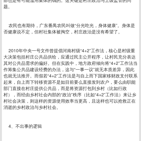
部也是有可能滥用集体的钱的。这关键是村庄政治与上级监管的问
题。
农民也有期待，广东番禺农民叫做“分光吃光，身体健康”。身体是
否健康说不定，但村社集体被掏空，村庄政治是没有希望了。
2010年中央一号文件曾提倡河南村级“4+2”工作法，核心是村级重
大决策包括村庄公共品供给，应通过民主公开程序，让村民充分表达
其对公共品需求的偏好。但在实践中，地方政府倾向将“4+2”工作法当
作筹集公共品建设经费的办法，这与“一事一议”就无本质差异，因此
也就无法推开。而假若“4+2”工作法是与自上而下国家移财政支付联系
起来，自上而下转移资源不是如目前要么直接发到农户，要么由职能
部门直接在村庄提供公共品，而是将资源打包到乡村（比如行政
村），而经由乡村社会内部的“政治”秩序（比如“4+2”工作法）来让乡
村社会决策，则这样的资源使用效率当更高，且这样也可以抢救正在
消逝的乡村政治与乡村社会。
4、不出事的逻辑