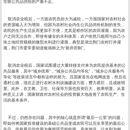
导致公共品供给的严重不足。
取消农业税后，一方面农民负担大为减轻，一方面国家对农村社会
的资源输入大为增加，但因为农村社会内生公共品供给机制的丧失，
农民的生产生活反而更加不方便，尤其是稻作区的农田灌溉，因为农
户之间无法合作，即使有健全的水利体系，农户依然只能用与自己小
块土地经营规模的微型水利进行灌溉，典型是湖北荆门农村打井灌
溉，荆门市委常委胡道银戏称之为“新井田制”。
取消农业税后，国家试图通过大量转移支付来为农民提供基本的公
共品服务，其中“城乡统筹”，“城乡公共品均等化”，“城乡公共服务均
等化”等政策语言中都有这样的努力。且国家首先在电网改造，然后在
通村公路，现在正进行农村水利设施建设方面，费力甚巨，且成效明
显。此外，在文教、卫生、社保等方面也投资巨大，效果明显。从某
种意义上讲，国家财政对农村社会的投资极大地改善了农民生产、生
活的基本条件。
不过，仍然存在问题，其中的核心就是所谓“最后一公里”的问题，
即如何将国家投资建设的基础公共品变成农民可以完全享受的最后公
共品，尚有最后但也最为麻烦环节的衔接。具体地说，以水利为例，