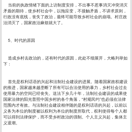
当前的执政情绪下面的上访制度安排，不出事不惹事消灭冲突消灭
矛盾的期待，使乡村社会中，以拖应变，不接触矛盾，不讲求原则，
行政没有底线，丧失了政治，最终可能导致乡村社会的崩塌。村庄政
治消灭了，国家政治麻烦就大了。
5、时代的原因
造成乡村去政治的，还有时代的原因，此处不细展开，大略列举如
下：
首先是权利话语的兴起和法制社会建设的进展。随着国家政权建设
的推进，国家越来越垄断了所有可以合法使用的暴力，乡村社会过去
使用暴力的空间已经丧失。送法下乡几十年，法制社会建设的成果使
国家法律的阳光普照中国乡村的各个角落，“村规民约”也必须在法律
范围内才有效。与法制社会建设相伴随的是权利话语的兴起，以前以
义务为本位的制度被以权利为本位的制度所取代，权利使得每个人都
可以得到法律保护，而不受乡村政治的强制。个人主义兴起，集体主
义退潮。