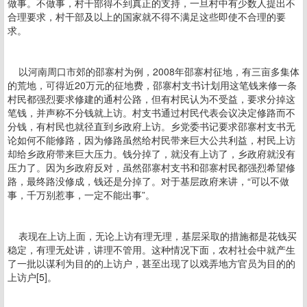
做事。不做事，村干部得不到真正的支持，一旦村中有少数人提出不
合理要求，村干部及以上的国家就不得不满足这些即使不合理的要
求。
以河南周口市郊的邵寨村为例，2008年邵寨村征地，有三亩多集体
的荒地，可得近20万元的征地费，邵寨村支书计划用这笔钱来修一条
村民都强烈要求修建的通村公路，但有村民认为不受益，要求分掉这
笔钱，并声称不分钱就上访。村支书通过村民代表会议决定修路而不
分钱，有村民也就径直到乡政府上访。乡党委书记要求邵寨村支书无
论如何不能修路，因为修路虽然给村民带来巨大公共利益，村民上访
却给乡政府带来巨大压力。钱分掉了，就没有上访了，乡政府就没有
压力了。因为乡政府反对，虽然邵寨村支书和邵寨村民都强烈希望修
路，最终路没修成，钱还是分掉了。对于基层政府来讲，“可以不做
事，千万别惹事，一定不能出事”。
表现在上访上面，无论上访有理无理，基层采取的措施都是花钱买
稳定，有理无处讲，讲理不管用。这种情况下面，农村社会中就产生
了一批以谋利为目的的上访户，甚至出现了以戏弄地方官员为目的的
上访户[5]。