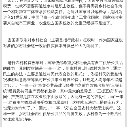
因此，在世纪之交，国家断然取消农业税[4]，国家不再向农民收取
税费，也就不需要再通过乡村组织去收税，也不再需要乡村社会作为
一个相对独立主体来承担税赋责任。之所以国家可以这样做，是因为
进入21世纪后，中国已由一个农业国变成了工业化国家，国家税收主
要来自城市工商业，农业税占国家税收的比重已经微不足道了。
当国家取消对乡村社会（主要是指行政村）征税时，作为国家征税
对象的乡村社会这一政治性实体本身就已经大为削弱了。
进行农村税费改革时，国家仍然希望乡村社会具有自主供给公共品
的能力，其制度措施是“一事一议”，即由村民以行政村为单位，通过
民主的办法（主要是通过村民代表会议的形式），依据村民的受益情
况和村民意愿来筹集村庄公共事业建设经费，且规定人均每年不得超
过15元。“一事一议”筹集公共品建设经费与之前向农民收取的“三提五
统”经费及共同生产费都有差异，其中最大的差异是，“三提五统”和共
同生产费都是搭在农业税下面收取的，因此有一定的强制性，而“一事
一议”费用的收取采用受益和自愿原则，这样就无法防止搭便车行为，
也无力对付钉子户，因此，“一事一议”在全国农村大都无法实行。这
样一来，乡村社会内生供给公共品的制度失败，乡村作为一个政治性
实体就几近消失。