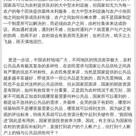
国家虽可以为农村提供良好的大中型水利设施，但国家却无力为每一
农户的每个田块提供最终水利服务，在大中型水利设施与农户小块田
地之间如何形成良好衔接，农户之间如何分摊水费，就不是国家制定
一个制度所可以解决的，而必须由农户之间，由村社集体来达成协
议。再如通村道路，通到村不难，但如何通到户？就需要户与户之间
的协商，协商不好，农村就会有新房而无新村，在村庄内，晴天尘土
飞扬，雨天满地泥巴。
更进一步说，中国农村地域广大，不同地区的情况差异极大，农村
公共品具有极其复杂的多样性，在农民需求与国家公共品供给之间具
有严重的信息不对称性。从农民角度来讲，当然是国家提供的公共品
越多越丰富越好，即使其中一些公共品是无效的，因为无需掏钱，农
民也不会反对这样的公共品供给。但从国家层面讲，国家的财政资源
是有限的，如何有效投资十分重要。正是因为农村情况千差万别，国
家不可能真正知道到底哪里最需要何种公共品，国家所可以看到的，
都是迫不急待的公共品的需求，并最终，会哭的孩子有奶吃，哪里叫
得最响而不是哪里最需要公共品，哪里就可以得到支持。因为缺乏客
观的评估标准，特殊关系就可以在资源分配中起到关键作用，“跑部钱
进”因此是有用的，国家资源投资效率大降。因此，有主张认为国家给
农村的资源应补贴到户，直接打到农户的个人帐户上，但打到个人帐
户上的钱与公共品供给何干？