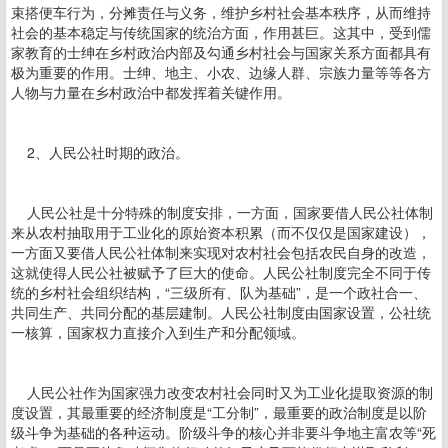
束搭便车行为，分摊责任与义务，维护乡村社会基本秩序，从而维持
社会的基本稳定与传统国家的统治方面，作用甚巨。这其中，受到儒
家教育的士绅在乡村政治内部及勾通乡村社会与国家关系方面都具有
极为重要的作用。士绅、地主、小农、边缘人群、宗族力量等等各方
人物与力量在乡村政治中都发挥着关键作用。
2、人民公社时期的政治。
人民公社是十分特殊的制度安排，一方面，国家要借人民公社体制
来从农村抽取用于工业化的原始资本积累（而不仅仅是国家建设），
一方面又要借人民公社体制来实现对农村社会包括农民自身的改造，
这就使得人民公社被赋予了巨大的使命。人民公社制度完全不同于传
统的乡村社会组织结构，“三级所有、队为基础”，是一个政社合一、
共同生产、共同分配的基层建制。人民公社制度由国家设置，公社统
一核算，国家权力直接介入到生产和分配领域。
人民公社作为国家强力改变农村社会同时又为工业化提取资源的制
度设置，其最重要的经济制度是“工分制”，最重要的政治制度是以阶
级斗争为基础的各种运动。阶级斗争的核心并非要斗争地主富农等“死