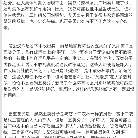
处分。在大集体时期的语境下面，梁汉将辣椒拿到广州卖并赚了钱，
这对集体是有瓦解作用的，因此，梁汉可能被批斗且告状无效。但即
使告状无效，工作组长面对强势、贫民出身且子女很多家庭很困难的
梁汉的反抗，也一定会头痛。也正是因此会有不了了之这一灰色结
果。
若梁汉不是贫下中农出身，而是地富反坏右的五类分子又如何？是
五类分子，又有贩运辣椒的“罪证”，这些五类分子无论如何是不敢强
势的，被批斗的命运几乎是一定的。事实上，在那个时代，五类分子
大多老实听话，不敢乱说乱动违反政策规定。这些人即使曾是坏人，
在人民公社的高压之下，也只是“死老虎”，是不敢做坏事的。吊诡的
是，这些人即使不做坏事，也可能被批斗。批斗“死老虎”在大多数时
候，恰恰不是因为五类分子新做了什么坏事而是用来吓唬其他可能违
反政策的人，是“杀鸡吓猴”。应该说，这样的“杀鸡吓猴”是有一定威慑
作用的。
更重要的是，虽然五类分子是与贫下中农不一样的身份，贫下中农
是根正苗红的人民内部人，但是，五类分子中的“坏”人，完全可能由
贫下中农中的自己人变质而成为“坏人”，成为阶级敌人。梁汉强势对
抗，工作组坚持原则，梁汉就可能被批斗，并可能最终列入到“坏