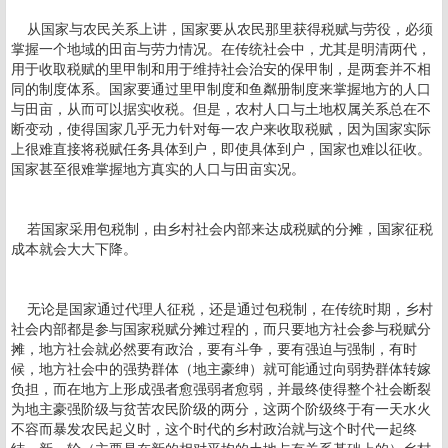
从国家与农民关系上讲，国家要从农民那里获得税赋与劳役，必须
掌握一个地域的田亩与劳力情况。在传统社会中，尤其是明清两代，
用于收取税赋的里甲制和用于维持社会治安的保甲制，是两套并不相
同的制度体系。国家要通过里甲制度和鱼粼册制度来掌握地方的人口
与田亩，从而可以据实收税。但是，农村人口与土地权属关系总在不
断变动，使得国家几乎无力针对每一农户来收取税赋，因为国家实际
上很难直接将税赋任务具体到户，即使具体到户，国家也难以征收。
国家甚至很难掌握地方真实的人口与田亩实况。
若国家采用包税制，由乡村社会内部来达成税赋的分摊，国家征税
成本就会大大下降。
无论是国家通过代理人征税，还是通过包税制，在传统时期，乡村
社会内部都是参与国家税赋分摊过程的，而只要地方社会参与税赋分
摊，地方社会就必然要有政治，要有斗争，要有强迫与强制，有时
候，地方社会中的强势群体（地主豪绅）就可能通过向弱势群体转嫁
负担，而在地方上形成强者愈强弱者愈弱，并最终使得整个社会断裂
为地主豪强阶级与贫苦农民阶级的两分，这两个阶级终于有一天水火
不容而暴发农民起义时，这个时代的乡村政治就与这个时代一起终