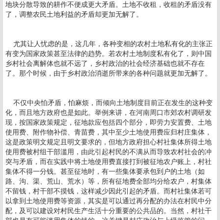
地块分散导致的耕作不便成更大矛盾。土地不收租，收租的矛盾没有
了，调整农民土地利益的矛盾却更加无解了。
尤其让人忧虑的是，这几年，各种变相的农村土地私有化的主张正
有变为国家政策甚至法律的趋势。若农村土地制度私有化了，则中国
乡村社会离解体也就不远了，乡村政治的社会经济基础也就不存在
了。那个时候，由于乡村政治消逝所带来的各种问题就更加无解了。
不仅中央怕矛盾，怕麻烦，而倾向土地制度目前正在发生的这种变
化，而且地方政府也是如此。举例来讲，在河南周口市郊农村调研发
现，按国家政策规定，征地款应包括四个部分，即劳力安置费、土地
使用费、附作物补偿、青苗费，其中至少土地使用费应归村庄集体，
这是政策明文规定且明文要求的，但地方政府担心村社集体所得土地
使用费被村组干部滥用，由此引起村民的不满从而导致农村社会的冲
突与矛盾，而在实践中将土地使用费直接打到被征地农户账上，村社
集体不得一分钱。甚至征地时，有一些集体要承包到户的土地（如
路、沟、渠、荒山、荒水）等，所有征地费全部均分给农户，村集体
不留钱，村干部不摸钱，这样减少因此引起的矛盾。而村社集体若可
以拿到土地使用费等资源，其实是可以通过再分配的办法在村民中分
配，及可以建设对村民生产生活十分重要的公共品的。当然，村社干