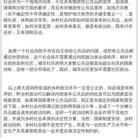
社会作为一个地域共同体，不仅具有物质性公共品的需求，如道路、
灌溉和治安方面的要求，而且有非物质性公共品需求，如地方宗教
（在不确定性中寻求确定性，是维护地方秩序的关键变量之一），道
德礼俗，休闲娱乐等等。乡村社会内部如何提供基本的公共品，如何
筹资筹劳，如何决策监督，如何具体落实，都是有政治的，既有讨价
还价，又有强制压迫。
如果一个社会内部不存在自主供给公共品的问题，或所有公共品都
通过外部供给，这个社会就不需要通过内部政治来达成秩序。相对于
当前的农村社区，城市社区的绝大多数公共品都是由超出社区的国家
供给，还有一部分市场化了，因此，城市社区更加不需要社区政治。
以上两大原因所促成的乡村政治并不一定是公正的，却必须是有秩
序的，即乡村政治可以解决内部基本公共品的供给及可以为国家提供
税赋资源。如果将国家看作公共品的话，则正是在稳定的国家制度安
排下面，乡村社会内部通过政治协商和政治斗争，达成了一个分摊公
共品建设成本的政治结构，这样一个政治结构又会反作用于其他方
面，并成为乡村社会本身的决定性力量。当然，国家制度安排、乡村
政治结构、乡村社会都不是凭空产生，而是与一定的生产力水平和一
定生产关系紧密联系在一起并受后者决定性制约的。