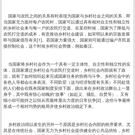
国家与农民之间的关系有时表现为国家与乡村社会之间的关系，即
当国家无力面对每户农民时，国家可以通过具有相对自主性和独立性
的乡村社会来与每一户的农民打交道。在某些时候，国家为了降低与
农民打交道的成本，有意推动乡村社会建设，如宋明以来的宗族发展
即与国家倡导有关[1]。若国家力量强大，国家则可能通过编户齐民直
接控制社会，这个时候乡村社会势微，例如秦汉。
当国家将乡村社会作为一个具有一定主体性、自主性和独立性的实
体，且国家通过乡村社会与农民打交道时，乡村社会内部就有了政
治，就有了如何组织起来完成国家任务的协商与斗争。乡村社会中的
各色人等都会出来表演。不同阶层（这与经济制度有关系）不同处境
的人们都会在既有国家制度安排下面，跳出来在乡村政治舞台上一显
身手，其中既有惊心动魄的“故事”（如起义、骚乱、自焚等）、又有
细小却可能持之以恒从而最终显出力度的日常抗争[2]，这些斗争最终
形成一个相对均势的格局并使乡村政治稳定下来。
乡村政治得以发生的另外一个原因是乡村社会内部的秩序要求。尤
其是在传统社会，国家无力为乡村社会提供健全的公共品供给，乡村