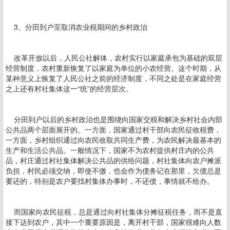
3、分田到户至取消农业税期间的乡村政治
改革开放以后，人民公社解体，农村实行以家庭承包为基础的双层
经营制度，农村重新恢复了以家庭为单位的小农经营。这个时期，从
某种意义上恢复了人民公社之前的经济制度，不同之处是在家庭经营
之上还有村社集体这一“统”的经营层次。
分田到户以后的乡村政治也是围绕向国家交税和解决乡村社会内部
公共品两个层面展开的。一方面，国家通过村干部向农民征收税费，
一方面，乡村组织通过向农民收取共同生产费，为农民解决最基本的
生产和生活公共品。一般情况下，国家不为农村提供村庄内的公共
品，村庄通过村社集体解决公共品的供给问题，村社集体向农户摊派
负担，村民必须交纳，即使不缴，也会作为债务记在那里，欠债总是
要还的，特别是农户要找村集体办事时，不还债，事情就不给办。
而国家向农民征税，总是通过向村社集体分摊征税任务，而不是直
接下达到农户，其中一个重要原因是，离开村干部，国家很难向人数