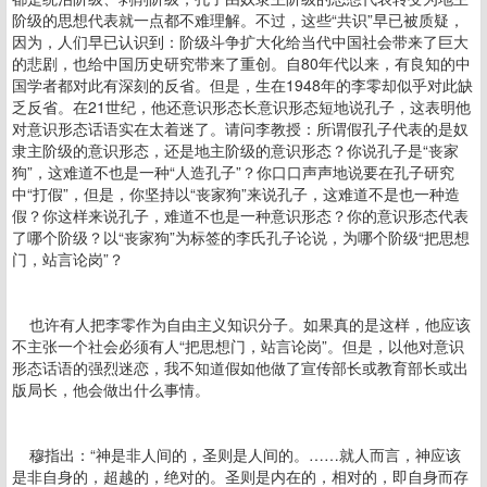
阶级的思想代表就一点都不难理解。不过，这些“共识”早已被质疑，
因为，人们早已认识到：阶级斗争扩大化给当代中国社会带来了巨大
的悲剧，也给中国历史研究带来了重创。自80年代以来，有良知的中
国学者都对此有深刻的反省。但是，生在1948年的李零却似乎对此缺
乏反省。在21世纪，他还意识形态长意识形态短地说孔子，这表明他
对意识形态话语实在太着迷了。请问李教授：所谓假孔子代表的是奴
隶主阶级的意识形态，还是地主阶级的意识形态？你说孔子是“丧家
狗”，这难道不也是一种“人造孔子”？你口口声声地说要在孔子研究
中“打假”，但是，你坚持以“丧家狗”来说孔子，这难道不是也一种造
假？你这样来说孔子，难道不也是一种意识形态？你的意识形态代表
了哪个阶级？以“丧家狗”为标签的李氏孔子论说，为哪个阶级“把思想
门，站言论岗”？
也许有人把李零作为自由主义知识分子。如果真的是这样，他应该
不主张一个社会必须有人“把思想门，站言论岗”。但是，以他对意识
形态话语的强烈迷恋，我不知道假如他做了宣传部长或教育部长或出
版局长，他会做出什么事情。
穆指出：“神是非人间的，圣则是人间的。……就人而言，神应该
是非自身的，超越的，绝对的。圣则是内在的，相对的，即自身而存