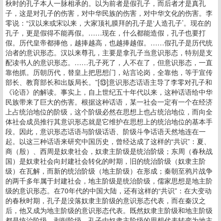
秋时的孔子本人一脉相承的。以为前者是假孔子，而后者才是真孔
子，这是对孔子的伤害，对中华民族的伤害，对中华文化的伤害。李
零说：“汉以来或宋以来，大家顶礼膜拜的孔子是‘人造孔子’。现在的
孔子，更是假得不能再假。……现在，什么都能造假，孔子也要打
假。历代皇帝都捧他，越捧越高，也越捧越假。……假孔子是历代统
治者的意识形态。汉以来尊孔，主要是拿孔子当意识形态，特别是支
配读书人的意识形态。……孔子死了，人不在了，但意识形态，一直
靠他抓。历朝历代，替皇上把思想门，站言论岗，全靠他，等于宣传
部长、教育部长和出版局长。”[⑬]意识形态话语主导了李零对孔子和
《论语》的解读。事实上，自上世纪五十年代以来，这种话语给中华
民族带来了巨大的伤害。根据这种话语，某一社会一定有一个在经济
上占统治地位的阶级，这个阶级必然在思想上也占统治地位，而向全
体社会成员推行其意识形态就是它维护在思想上的统治地位的基本手
段。因此，意识形态话语与阶级话语、阶级斗争话语天然地连在一
起。以这三种话语来研究中国历史，曾经达成了这样的“共识”：夏、
商（殷）、西周是奴隶社会，奴隶主阶级是统治阶级；东周（春秋战
国）是奴隶社会向封建社会转化的时期，旧的统治阶级（奴隶主阶
级）在瓦解，而新的统治阶级（地主阶级）在形成；秦朝至鸦片战争
的两千多年属于封建社会，地主阶级是统治阶级，儒家思想是地主阶
级的意识形态。在70年代的中国大陆，还有这样的“共识”：在大变动
的春秋时期，孔子是没落奴隶主阶级的意识形态代表，而在秦汉之
后，他又成为地主阶级的意识形态代表。既然奴隶主阶级和地主阶级
都是统治阶级、剥削阶级，孔子由奴隶主阶级的思想代表转变为地主