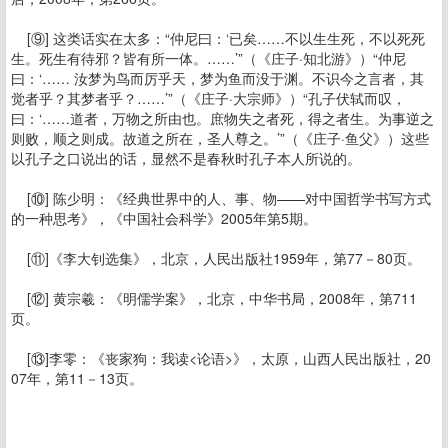
[⑨] 这类话实在太多：“仲尼曰：‘已矣……不以生生死，不以死死
生。死生有待邪？皆有所一体。……’”（《庄子·知北游》）“仲尼
曰：‘…… 汝梦为鸟而厉乎天，梦为鱼而没于渊。不识今之言者，其
觉者乎？其梦者乎？……’”（《庄子·大宗师》）“孔子伏轼而叹，
曰：‘……道者，万物之所由也。庶物失之者死，得之者生。为事逆之
则败，顺之则成。故道之所在，圣人尊之。’”（《庄子·鱼父》）这些
以孔子之口说出的话，显然不是春秋时孔子本人所说的。
[⑩] 陈少明：《经典世界中的人、事、物——对中国哲学书写方式
的一种思考》，《中国社会科学》2005年第5期。
[⑪]《李大钊选集》，北京，人民出版社1959年，第77－80页。
[⑫] 黄宗羲：《明儒学案》，北京，中华书局，2008年，第711
页。
[⑬]李零：《丧家狗：我读<论语>》，太原，山西人民出版社，20
07年，第11－13页。