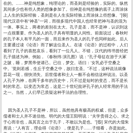
在的。……神是纯想象，纯理论的，而圣则是经验的，实际的。纵然
其间多少也有些人类的想像参加了。但神是在纯想像的底子上而涂抹
上人生的实际经验，圣则是在人生实际经验上而涂抹上些想像。”[⑭]
现代汉语中有“神圣”一词，而很多现代中国人也经常把神与圣的混为
一体。事实上，两者的差别在太大。孔子是圣，而不是神，认识到这
一点很重要。作为圣人的孔子具有明显的人间性。前面说过，春秋时
的孔子本人有平凡的一面，而后来作为圣人的孔子也同样如此。后人
主要通过读《论语》而了解这位圣人。在读《论语》的过程中，人们
看到了孔子的喜怒哀乐，看到了一位凡人。不错，汉代的纬书曾经把
孔子描述为神。例如，《春秋纬·演孔图》说：“孔子母征在游于大冢
之陂，睡，梦黑帝使请己。已往，梦交。语曰：‘女乳必于空桑之
中。’觉则若感，生丘于空桑之中，故曰玄圣。”不过，这种说法就像
昙花一现，很快消失。后世儒者和士人一般不会相信这种说法。以圣
人孔子为神，在两千多年的历史中，只不过是短时的变态，而不是长
时的常态。以变态为常态，这是二十世纪批评孔子的人经常用的手法
之一。当然，人们早已质疑这种手法的合理性。
因为圣人孔子不是神，所以，虽然他具有极高的权威，但是，众多
儒者和士人并不迷信他。明代的大儒王阳明说：“夫学贵得之心。求之
于心而非也，虽其言之出于孔子，不敢以为是也。”[⑮] 宋代的大儒朱
熹说：“人有言，理会得《论语》，便是孔子……子细看，亦是如此。