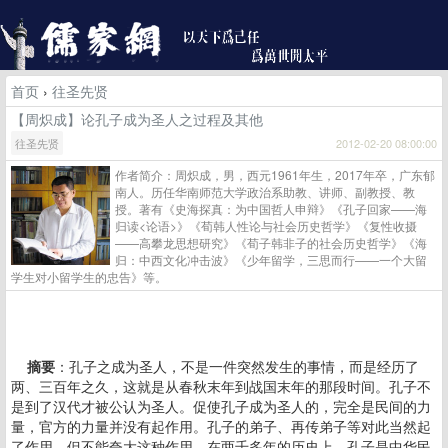
首页
›
往圣先贤
【周炽成】论孔子成为圣人之过程及其他
往圣先贤
2012-02-20 08:00:00
作者简介：周炽成，男，西元1961年生，2017年卒，广东郁
南人。历任华南师范大学政治系助教、讲师、副教授、教
授。著有《史海探真：为中国哲人申辩》《孔子回家——海
归读<论语>》《荀韩人性论与社会历史哲学》《复性收摄
——高攀龙思想研究》《荀子韩非子的社会历史哲学》《海
归：中西文化冲击波》《少年留学，三思而行——一个大留
学生对小留学生的忠告》等。
摘要
：孔子之成为圣人，不是一件突然发生的事情，而是经历了
两、三百年之久，这就是从春秋末年到战国末年的那段时间。孔子不
是到了汉代才被公认为圣人。促使孔子成为圣人的，完全是民间的力
量，官方的力量并没有起作用。孔子的弟子、再传弟子等对此当然起
了作用，但不能夸大这种作用。在两千多年的历史上，孔子是中华民