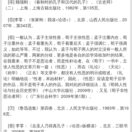
[④] 顾颉刚：《春秋时的孔子和汉代的孔子》，《古史辩》
（二），上海，上海古籍出版社，1982年，第135页。
[⑤]李零：《丧家狗：我读<论语>》，太原，山西人民出版社，20
07年，第343页。
[⑥] 一般认为，孟子主张性善，荀子主张性恶；孟子注重内在，荀
子注重外在；孟子着重先天，荀子着重后天；孟子强调仁，荀子强调
义，如此等等。不过，我认为，孟子与荀子两人的对立没有一般人所
说的那么严重，两家的分歧，更多地是各自的后学添枝加叶的结果。
在我看来，荀子不是恶论者，而是性朴论者。在《荀子》一书中，主
张人性恶的文章只有一篇（《性恶》），而在《礼论》、《天论》、
《劝学》、《正名》等文章中，都没有人性恶的明示或暗述。《礼
论》明确地说：“性者，本始材朴”。因此，《性恶》应该是荀子后学
的作品，而不是荀子本人的作品。我对此的详细说法，见《荀韩人性
论与社会历史哲学》（中山大学出版社，2009年），又见《荀子非性
恶论者辩》（《广东社会科学》2009年第1期）。
[⑦] 《鲁迅选集》第四卷，北京，人民文学出版社，1983年，第16
8页。
[⑧] 李零：《去圣人乃得真孔子：<论语>纵横读》，北京，三联书
店，2008年，第266页。