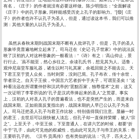
有名，《庄子》的作者就没有必要这样做。陈少明指出：“全面解读
《庄子》中的孔子形象, 同样能感受历史上孔子的影响力。”[⑩]《庄
子》的作者也许不认孔子为圣人，但是，通过读这本书，我们可以推
测：其他大量的人以孔子为圣人。
虽然从春秋末期到战国末期不断有人批评孔子，但是，孔子的圣人
形象毕竟普遍地树立起来了。司马迁在《史记·孔子世家》中的说法反
映了汉初的人对这种形象的一般看法：“《诗》有之：‘高山仰止，景
行行止。’虽不能至，然心乡往之。余读孔氏书，想见其为人。适鲁，
观仲尼庙堂车服礼器，诸生以时习礼其家，余祗回留之不能去云。天
下君王至于贤人众矣，当时则荣，没则已焉。孔子布衣，传十余世，
学者宗之。自天子王侯，中国言六艺者折中于夫子，可谓至圣矣！”这
种看法远在所谓董仲舒和汉武帝的“罢黜百家，独尊儒术”之前，这又
一次证明了李零所说的“孔子是汉武帝捧起来的圣人”之荒谬。事实
上，汉初的人对圣人孔子的普遍看法，也不是突然产生的，而是来自
战国末期。正如前面反复指出的，战国末期的人早已公认孔子为圣
人。司马迁把圣人孔子与君王作比较，特别值得我们注意。显赫一时
的君王，去世后可以很快被人淡忘，但孔子却一直保持荣耀，被人“宗
之”。上至天子，中至王侯，下至普通人，在讲六艺的时候，都要“折
中于”孔子，由此可见他的权威性，也由此可见孔子与帝王的关系：帝
王要听孔子的。《汉书·贡禹传》也有类似的说法：“孔子，匹夫之人