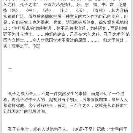
艺之科、孔子之术”。 不管六艺是指礼、乐、射、御、书、数，还是
指《易》、《书》、《诗》、《礼》、《乐》、《春秋》，其内容确
实都很广泛。虽然后来儒家把后一种意义的六艺作为自己的专利，但
是，它们事实上也为墨家、兵家、阴阳家等所尊奉。徐复观客观地指
出：“仲舒所说的‘勿使并进’，并不是勿使流通，勿使研究，而是指朝
廷不为其立博士。……仲舒的建议，只是在‘六艺之科、孔子之术’的范
围内立博士……今人对我国学术不发达的原因，……一归之于仲舒，
实非理事之平。”[③]
二
孔子之成为圣人，不是一件突然发生的事情，而是经历了一个过
程。将孔子称作圣人的，起初只有个别人，后来慢慢增加，最后人人
都这样称他。这个过程很长，有两、三百年之久，这就是从春秋末年
到战国末年的那段时间。
孔子在生时，就有人以他为圣人。《论语•子罕》记载：“太宰问于