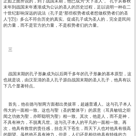
正如上面所说的，到了战国末期，他已成为“天下圣人”。 孔子从春秋
末年到战国末年逐渐成为公认的圣人的历史过程，足以说明一种在二
十世纪影响深远的说法（孔子是“那些权势者或者想做权势者们的圣
人”[⑦]）多么不符合历史的真实。促成孔子成为圣人的，完全是民间
的力量，而不是官方的力量，不是权势者们的力量。
三
战国末期的孔子形象成为以后两千多年的孔子形象的基本原型，这
也就是说，由汉至清的圣人孔子源自战国末期的圣人孔子，他具有以
下几个显著特点。
首先，他在德与智两方面都出类拔萃，超越普通人。这与孔子本人
伟大的一面相一致。这也与聖（圣的繁体字）的原意（耳具敏锐之听
闻之功效为聖，亦即聪明为聖）相一致。其次，他是人，而不是神，
不具有神力，不脱离凡世。这与孔子本人的平凡的一面相一致。再
次，他具有救世的责任感，挂念天下苍生，而天下人也对他具有很高
的期望。虽然他不具有神力，但是，人们还是相信他具有特殊的力