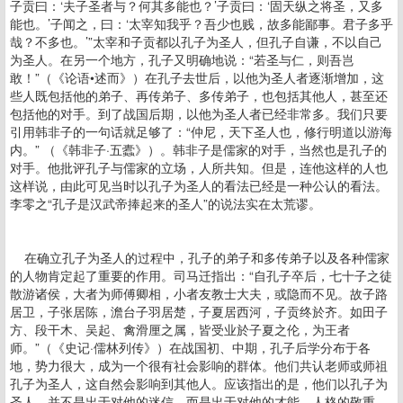
子贡曰：‘夫子圣者与？何其多能也？’子贡曰：‘固天纵之将圣，又多
能也。’子闻之，曰：‘太宰知我乎？吾少也贱，故多能鄙事。君子多乎
哉？不多也。’”太宰和子贡都以孔子为圣人，但孔子自谦，不以自己
为圣人。在另一个地方，孔子又明确地说：“若圣与仁，则吾岂
敢！”（《论语•述而》）在孔子去世后，以他为圣人者逐渐增加，这
些人既包括他的弟子、再传弟子、多传弟子，也包括其他人，甚至还
包括他的对手。到了战国后期，以他为圣人者已经非常多。我们只要
引用韩非子的一句话就足够了：“仲尼，天下圣人也，修行明道以游海
内。” （《韩非子·五蠹》）。韩非子是儒家的对手，当然也是孔子的
对手。他批评孔子与儒家的立场，人所共知。但是，连他这样的人也
这样说，由此可见当时以孔子为圣人的看法已经是一种公认的看法。
李零之“孔子是汉武帝捧起来的圣人”的说法实在太荒谬。
在确立孔子为圣人的过程中，孔子的弟子和多传弟子以及各种儒家
的人物肯定起了重要的作用。司马迁指出：“自孔子卒后，七十子之徒
散游诸侯，大者为师傅卿相，小者友教士大夫，或隐而不见。故子路
居卫，子张居陈，澹台子羽居楚，子夏居西河，子贡终於齐。如田子
方、段干木、吴起、禽滑厘之属，皆受业於子夏之伦，为王者
师。”（《史记·儒林列传》）在战国初、中期，孔子后学分布于各
地，势力很大，成为一个很有社会影响的群体。他们共认老师或师祖
孔子为圣人，这自然会影响到其他人。应该指出的是，他们以孔子为
圣人，并不是出于对他的迷信，而是出于对他的才能、人格的敬重。