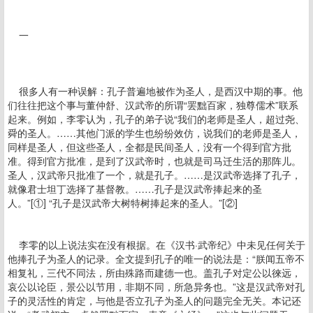
一
很多人有一种误解：孔子普遍地被作为圣人，是西汉中期的事。他
们往往把这个事与董仲舒、汉武帝的所谓“罢黜百家，独尊儒术”联系
起来。例如，李零认为，孔子的弟子说“我们的老师是圣人，超过尧、
舜的圣人。……其他门派的学生也纷纷效仿，说我们的老师是圣人，
同样是圣人，但这些圣人，全都是民间圣人，没有一个得到官方批
准。得到官方批准，是到了汉武帝时，也就是司马迁生活的那阵儿。
圣人，汉武帝只批准了一个，就是孔子。……是汉武帝选择了孔子，
就像君士坦丁选择了基督教。……孔子是汉武帝捧起来的圣
人。”[①] “孔子是汉武帝大树特树捧起来的圣人。”[②]
李零的以上说法实在没有根据。在《汉书·武帝纪》中未见任何关于
他捧孔子为圣人的记录。全文提到孔子的唯一的说法是：“朕闻五帝不
相复礼，三代不同法，所由殊路而建德一也。盖孔子对定公以徠远，
哀公以论臣，景公以节用，非期不同，所急异务也。”这是汉武帝对孔
子的灵活性的肯定，与他是否立孔子为圣人的问题完全无关。本记还