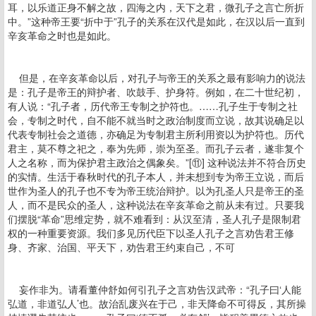
耳，以乐道正身不解之故，四海之内，天下之君，微孔子之言亡所折
中。”这种帝王要“折中于”孔子的关系在汉代是如此，在汉以后一直到
辛亥革命之时也是如此。
但是，在辛亥革命以后，对孔子与帝王的关系之最有影响力的说法
是：孔子是帝王的辩护者、吹鼓手、护身符。例如，在二十世纪初，
有人说：“孔子者，历代帝王专制之护符也。……孔子生于专制之社
会，专制之时代，自不能不就当时之政治制度而立说，故其说确足以
代表专制社会之道德，亦确足为专制君主所利用资以为护符也。历代
君主，莫不尊之祀之，奉为先师，崇为至圣。而孔子云者，遂非复个
人之名称，而为保护君主政治之偶象矣。”[⑪] 这种说法并不符合历史
的实情。生活于春秋时代的孔子本人，并未想到专为帝王立说，而后
世作为圣人的孔子也不专为帝王统治辩护。以为孔圣人只是帝王的圣
人，而不是民众的圣人，这种说法在辛亥革命之前从未有过。只要我
们摆脱“革命”思维定势，就不难看到：从汉至清，圣人孔子是限制君
权的一种重要资源。我们多见历代臣下以圣人孔子之言劝告君王修
身、齐家、治国、平天下，劝告君王约束自己，不可
妄作非为。请看董仲舒如何引孔子之言劝告汉武帝：“孔子曰‘人能
弘道，非道弘人’也。故治乱废兴在于己，非天降命不可得反，其所操