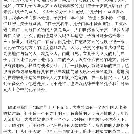
例如，在立孔子为圣人方面表现最积极的孔门弟子子贡就只以智和仁
来说明孔子为圣人。《孟子·公孙丑上》记载：“孔子曰：‘圣则吾不
能，我学不厌而教不倦也。子贡曰：‘学不厌，智也；教不倦，仁也。
仁且智，夫子既圣矣。’”在子贡看来，孔子由学不厌而显智，由教不
倦而显仁，而既仁又智的人就是圣人。人们自然会问子贡：很多人都
既仁又智，那么，他们也是圣人吗？我猜想，子贡可能会这样来回
应：普通人可能有仁、有智，但是他们在这两方面的程度都很一般，
而孔子在这两方面的程度都非常高。因此，子贡的准确看法似乎是：
高度地仁与智的人，就是圣人。由此可见，立孔子为圣人的孔门弟
子，并不迷信孔子；他们心目中的圣人，没有什么神秘的地方。孔子
没有像耶稣那样具有使水变油、用手一触摸病人就能除病的神力，也
没有像释迦牟尼那样具有在胎中就能与诸天说种种法的能力。这是我
们在理解孔子这位中国圣人时要时刻不忘记的。在一般情况下，无论
孔子多么圣，他总是人，而不是神，也许汉代纬书中的孔子和部分民
间人士心中的孔子除外。
顾颉刚指出：“那时苦于天下无道，大家希望有一个杰出的人出来
收拾时局。孔子是一个有才干的人，有宗旨的人，有热情的人，所以
人望所归，大家希望他成为一个圣人，好施行他的教化来救济天下。
……他收的门弟子很多，他的思想有人替他宣传，所以他的人格格外
伟大。自从孔子没后，他的弟子再收弟子，蔚成一种极大的势力……