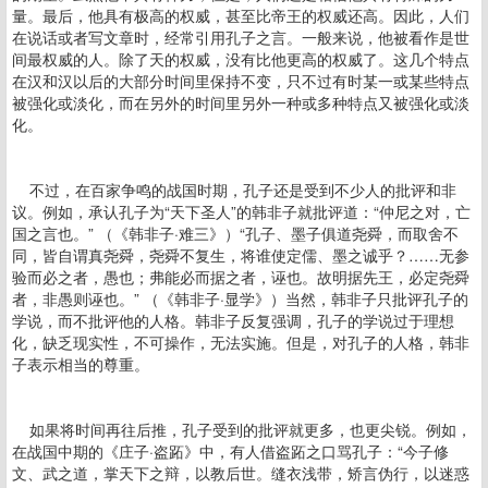
量。最后，他具有极高的权威，甚至比帝王的权威还高。因此，人们
在说话或者写文章时，经常引用孔子之言。一般来说，他被看作是世
间最权威的人。除了天的权威，没有比他更高的权威了。这几个特点
在汉和汉以后的大部分时间里保持不变，只不过有时某一或某些特点
被强化或淡化，而在另外的时间里另外一种或多种特点又被强化或淡
化。
不过，在百家争鸣的战国时期，孔子还是受到不少人的批评和非
议。例如，承认孔子为“天下圣人”的韩非子就批评道：“仲尼之对，亡
国之言也。” （《韩非子·难三》）“孔子、墨子俱道尧舜，而取舍不
同，皆自谓真尧舜，尧舜不复生，将谁使定儒、墨之诚乎？……无参
验而必之者，愚也；弗能必而据之者，诬也。故明据先王，必定尧舜
者，非愚则诬也。” （《韩非子·显学》）当然，韩非子只批评孔子的
学说，而不批评他的人格。韩非子反复强调，孔子的学说过于理想
化，缺乏现实性，不可操作，无法实施。但是，对孔子的人格，韩非
子表示相当的尊重。
如果将时间再往后推，孔子受到的批评就更多，也更尖锐。例如，
在战国中期的《庄子·盗跖》中，有人借盗跖之口骂孔子：“今子修
文、武之道，掌天下之辩，以教后世。缝衣浅带，矫言伪行，以迷惑