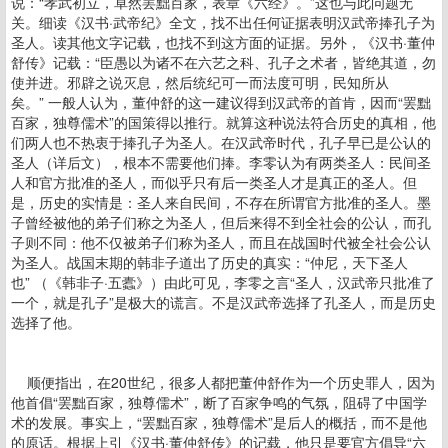
说：“孝武初立，卓然罢黜百家，表章《六经》。”这也与此问题无
关。细读《汉书·武帝纪》全文，找不出任何证据表明汉武帝捧孔子为
圣人。读其他文字记载，也找不到这方面的证据。另外，《汉书·董仲
舒传》记载：“臣愚以为诸不在六艺之科、孔子之术者，皆绝其道，勿
使并进。邪辟之说灭息，然后统纪可一而法度可明，民知所从
矣。” 一般人认为，董仲舒的这一建议得到汉武帝的首肯，因而“罢黜
百家，独尊儒术”的国策得以推行。就算这种说法符合历史的真相，他
们两人也不热衷于捧孔子为圣人。在汉武帝时代，孔子早已是公认的
圣人（详后文），根本不需要他们捧。李零认为有两类圣人：民间圣
人和官方批准的圣人，而似乎只有后一类圣人才是真正的圣人。但
是，历史的实情是：圣人来自民间，不存在所谓官方批准的圣人。墨
子曾经被他的弟子们称之为圣人，但后来得不到全社会的公认，而孔
子则不同：他不仅被弟子们称为圣人，而且在战国时代被全社会公认
为圣人。战国末期的韩非子道出了历史的真实：“仲尼，天下圣人
也” （《韩非子·五蠹》）由此可见，李零之言“圣人，汉武帝只批准了
一个，就是孔子”是极大的谎言。不是汉武帝选择了孔圣人，而是历史
选择了他。
顺便指出，在20世纪，很多人都把董仲舒作为一个历史罪人，因为
他首倡“罢黜百家，独尊儒术”，断了百家争鸣的气氛，阻碍了中国学
术的发展。事实上，“罢黜百家，独尊儒术”是后人的概括，而不是他
的原话。根据上引《汉书·董仲舒传》的记载，他只是要官方倡导“六