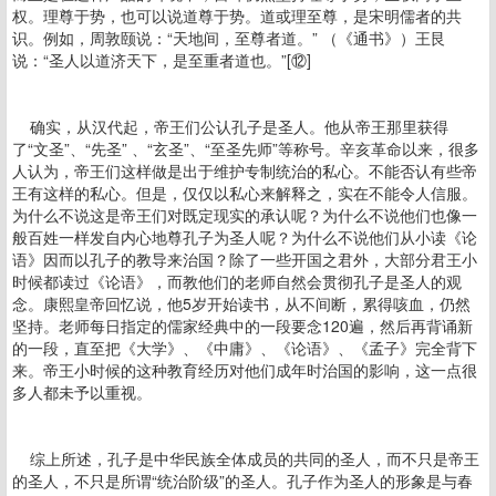
权。理尊于势，也可以说道尊于势。道或理至尊，是宋明儒者的共
识。例如，周敦颐说：“天地间，至尊者道。” （《通书》）王艮
说：“圣人以道济天下，是至重者道也。”[⑫]
确实，从汉代起，帝王们公认孔子是圣人。他从帝王那里获得
了“文圣”、“先圣” 、“玄圣”、“至圣先师”等称号。辛亥革命以来，很多
人认为，帝王们这样做是出于维护专制统治的私心。不能否认有些帝
王有这样的私心。但是，仅仅以私心来解释之，实在不能令人信服。
为什么不说这是帝王们对既定现实的承认呢？为什么不说他们也像一
般百姓一样发自内心地尊孔子为圣人呢？为什么不说他们从小读《论
语》因而以孔子的教导来治国？除了一些开国之君外，大部分君王小
时候都读过《论语》，而教他们的老师自然会贯彻孔子是圣人的观
念。康熙皇帝回忆说，他5岁开始读书，从不间断，累得咳血，仍然
坚持。老师每日指定的儒家经典中的一段要念120遍，然后再背诵新
的一段，直至把《大学》、《中庸》、《论语》、《孟子》完全背下
来。帝王小时候的这种教育经历对他们成年时治国的影响，这一点很
多人都未予以重视。
综上所述，孔子是中华民族全体成员的共同的圣人，而不只是帝王
的圣人，不只是所谓“统治阶级”的圣人。孔子作为圣人的形象是与春