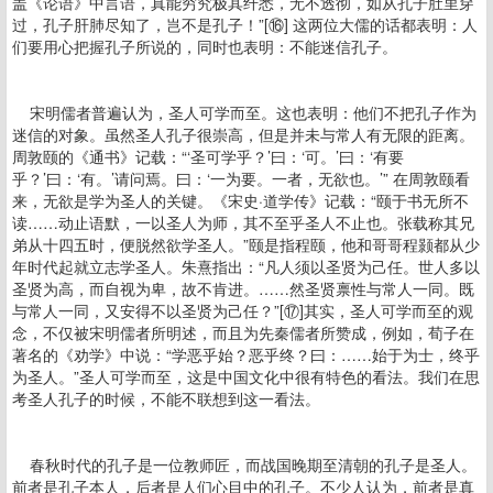
盖《论语》中言语，真能穷究极其纤悉，无不透彻，如从孔子肚里穿
过，孔子肝肺尽知了，岂不是孔子！”[⑯] 这两位大儒的话都表明：人
们要用心把握孔子所说的，同时也表明：不能迷信孔子。
宋明儒者普遍认为，圣人可学而至。这也表明：他们不把孔子作为
迷信的对象。虽然圣人孔子很崇高，但是并未与常人有无限的距离。
周敦颐的《通书》记载：“‘圣可学乎？’曰：‘可。’曰：‘有要
乎？’曰：‘有。’请问焉。曰：‘一为要。一者，无欲也。’” 在周敦颐看
来，无欲是学为圣人的关键。《宋史·道学传》记载：“颐于书无所不
读……动止语默，一以圣人为师，其不至乎圣人不止也。张载称其兄
弟从十四五时，便脱然欲学圣人。”颐是指程颐，他和哥哥程颢都从少
年时代起就立志学圣人。朱熹指出：“凡人须以圣贤为己任。世人多以
圣贤为高，而自视为卑，故不肯进。……然圣贤禀性与常人一同。既
与常人一同，又安得不以圣贤为己任？”[⑰]其实，圣人可学而至的观
念，不仅被宋明儒者所明述，而且为先秦儒者所赞成，例如，荀子在
著名的《劝学》中说：“学恶乎始？恶乎终？曰：……始于为士，终乎
为圣人。”圣人可学而至，这是中国文化中很有特色的看法。我们在思
考圣人孔子的时候，不能不联想到这一看法。
春秋时代的孔子是一位教师匠，而战国晚期至清朝的孔子是圣人。
前者是孔子本人，后者是人们心目中的孔子。不少人认为，前者是真