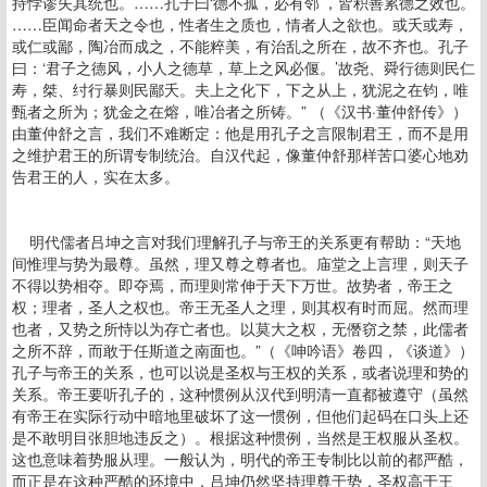
持悖谬失其统也。……孔子曰‘德不孤，必有邻’，皆积善累德之效也。
……臣闻命者天之令也，性者生之质也，情者人之欲也。或夭或寿，
或仁或鄙，陶冶而成之，不能粹美，有治乱之所在，故不齐也。孔子
曰：‘君子之德风，小人之德草，草上之风必偃。’故尧、舜行德则民仁
寿，桀、纣行暴则民鄙夭。夫上之化下，下之从上，犹泥之在钧，唯
甄者之所为；犹金之在熔，唯冶者之所铸。” （《汉书·董仲舒传》）
由董仲舒之言，我们不难断定：他是用孔子之言限制君王，而不是用
之维护君王的所谓专制统治。自汉代起，像董仲舒那样苦口婆心地劝
告君王的人，实在太多。
明代儒者吕坤之言对我们理解孔子与帝王的关系更有帮助：“天地
间惟理与势为最尊。虽然，理又尊之尊者也。庙堂之上言理，则天子
不得以势相夺。即夺焉，而理则常伸于天下万世。故势者，帝王之
权；理者，圣人之权也。帝王无圣人之理，则其权有时而屈。然而理
也者，又势之所恃以为存亡者也。以莫大之权，无僭窃之禁，此儒者
之所不辞，而敢于任斯道之南面也。”（《呻吟语》卷四，《谈道》）
孔子与帝王的关系，也可以说是圣权与王权的关系，或者说理和势的
关系。帝王要听孔子的，这种惯例从汉代到明清一直都被遵守（虽然
有帝王在实际行动中暗地里破坏了这一惯例，但他们起码在口头上还
是不敢明目张胆地违反之）。根据这种惯例，当然是王权服从圣权。
这也意味着势服从理。一般认为，明代的帝王专制比以前的都严酷，
而正是在这种严酷的环境中，吕坤仍然坚持理尊于势，圣权高于王