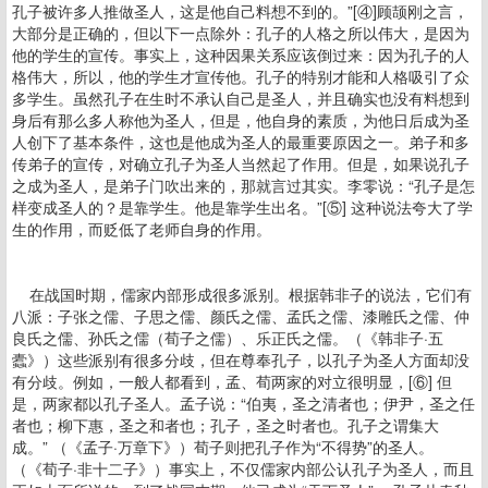
孔子被许多人推做圣人，这是他自己料想不到的。”[④]顾颉刚之言，
大部分是正确的，但以下一点除外：孔子的人格之所以伟大，是因为
他的学生的宣传。事实上，这种因果关系应该倒过来：因为孔子的人
格伟大，所以，他的学生才宣传他。孔子的特别才能和人格吸引了众
多学生。虽然孔子在生时不承认自己是圣人，并且确实也没有料想到
身后有那么多人称他为圣人，但是，他自身的素质，为他日后成为圣
人创下了基本条件，这也是他成为圣人的最重要原因之一。弟子和多
传弟子的宣传，对确立孔子为圣人当然起了作用。但是，如果说孔子
之成为圣人，是弟子门吹出来的，那就言过其实。李零说：“孔子是怎
样变成圣人的？是靠学生。他是靠学生出名。”[⑤] 这种说法夸大了学
生的作用，而贬低了老师自身的作用。
在战国时期，儒家内部形成很多派别。根据韩非子的说法，它们有
八派：子张之儒、子思之儒、颜氏之儒、孟氏之儒、漆雕氏之儒、仲
良氏之儒、孙氏之儒（荀子之儒）、乐正氏之儒。（《韩非子·五
蠹》）这些派别有很多分歧，但在尊奉孔子，以孔子为圣人方面却没
有分歧。例如，一般人都看到，孟、荀两家的对立很明显，[⑥] 但
是，两家都以孔子圣人。孟子说：“伯夷，圣之清者也；伊尹，圣之任
者也；柳下惠，圣之和者也；孔子，圣之时者也。孔子之谓集大
成。” （《孟子·万章下》）荀子则把孔子作为“不得势”的圣人。
（《荀子·非十二子》）事实上，不仅儒家内部公认孔子为圣人，而且