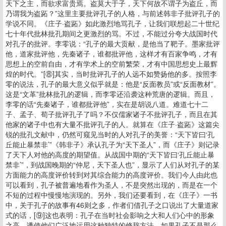
天下之主，而欲求富贵焉。盗莫大于子，天下何故不谓子为盗丘，而
乃谓我为盗跖？”这里主要批评孔子的人格，与前述韩非子批评孔子的
学说不同。《庄子·盗跖》如此激烈地骂孔子，让我们联想起二十世纪
七十年代批林批孔期间之更激烈的骂。不过，不能过分夸大战国时代
对孔子的批评。李零说：“孔子的最大贡献，是他当了靶子。墨家批评
他，道家批评他，先秦诸子，谁都批评他，这样才有百家争鸣，才有
思想上的空前自由，才有学术上的空前繁荣，才有中国思想史上最辉
煌的时代。”[⑧]其实，当时批评孔子的人远不如赞扬他的多。按照李
零的说法，孔子的最大意义似乎就是：他是“反面教员”或“反面教材”。
这是“文革”批林批孔的逻辑，而李零还沿袭这种荒唐的逻辑。而且，
李零的话“先秦诸子，谁都批评他”，实在是胡说八道。难道七十二
子、孟子、荀子批评孔子了吗？不仅儒家诸子不批评孔子，而且在其
他家的诸子中也有大量不批评孔子的人。就算在《庄子·盗跖》这篇尖
锐的批孔文献中，仍然可窥见当时的人对孔子的美誉：“天下皆曰‘孔
丘能止暴禁非’”《韩非子》承认孔子为“天下圣人”，而《庄子》则记录
了天下人对他的高度的期望值。从战国中期的“天下皆曰‘孔丘能止暴
禁非’”，到战国晚期的“仲尼，天下圣人也”，显示了人们从对孔子的某
方面能力的高度评价转到对其综合能力的高度评价。我们今人由此也
可以看到，孔子被普遍地看作为圣人，不是突然出现的，而是在一个
不短的过程中慢慢地演现的。另外，我们还要看到，在《庄子》一书
中，关于孔子的故事有46则之多，作者们借孔子之口说出了大量道家
式的话，[⑨]这也表明：孔子在当时社会影响之大和人们心中的形象
之高，诱使他们广泛地运用这种独特的修辞方法。如果孔子不是那么