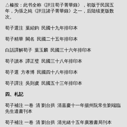
△榛按：此书全称《評注荀子菁華錄》，初版于民国五
年，为張之純《評注諸子菁華錄》之一，后陆续更版数
次。
荀子選注 葉紹鈞 民國十九年排印本
荀子精華 闕名 民國二十五年排印本
白話譯解荀子 葉玉麟 民國三十六年排印本
荀子讀本 譚正璧 民國三十八年排印本
荀子選 方孝博 民國四十八年排印本
荀子譯注 吳則虞 民國五十三年排印本
四、札記
荀子補注 一卷 清 劉台拱 清嘉慶十一年揚州阮常生劉端臨
先生遺書刊本
荀子補注 一卷 清 劉台拱 清光緒十五年廣雅書局刊本