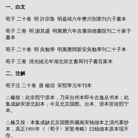
一、白文
荀子 二十卷 明 許宗魯 明嘉靖六年樊川別業刊六子書本
荀子 三卷 明 謝其盛 明萬曆六年吉藩崇德書院刊二十家子
書本
荀子 二十卷 明 吳勉學 明萬曆間新安吳勉學刊二十子本
荀子 三卷 清光緒元年湖北崇文書局刊子書百家本
二、注解
荀子注 二十卷 唐 楊倞 宋熙寧元年刊本
△榛按：此非熙宁原本，乃宋台州本即今古逸丛书本；此
集成缺宋浙北刻本，今见北京国图。台本、浙本皆祖熙宁
本。
△榛又按：本集成缺北京国图所藏南宋钱佃本之清代摹抄
本，高正1991年《〈荀子〉宋椠考略》曰钱佃本原本现不
存。