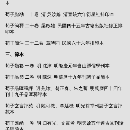
本
荀子點勘 二十卷 清 吳汝綸 清宣統六年衍星社排印本
荀子簡釋 二十卷 梁啟雄 民國四十五年古籍出版社修正排
印本
荀子簡注 三十二卷 章詩同 民國六十六年排印本
三、節本
荀子類纂 一卷 明 沈津 明隆慶元年含山縣儒學刊本
荀子品節 二卷 明 陳深 明萬曆十九年刊諸子品節本
荀子品匯釋評 明 焦竑、翁正春、朱之蕃 明萬曆四十四年
刊十九子品匯釋評本
荀子玄言評苑 明 陸可教、李廷機 明光裕堂刊諸子玄言評
苑本
荀子匯函 一卷 明 归有光、文震孟 明天啟五年達古堂刊諸
子匯函本