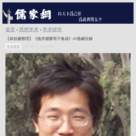
首页
›
思想学术
›
学术研究
【林桂榛整理】《無求備齋荀子集成》49冊總目錄
学术研究
2012-03-07 08:00:00