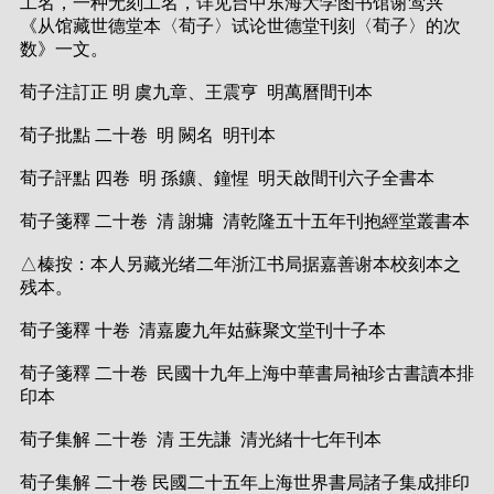
工名，一种无刻工名，详见台中东海大学图书馆谢莺兴
《从馆藏世德堂本〈荀子〉试论世德堂刊刻〈荀子〉的次
数》一文。
荀子注訂正 明 虞九章、王震亨 明萬曆間刊本
荀子批點 二十卷 明 闕名 明刊本
荀子評點 四卷 明 孫鑛、鐘惺 明天啟間刊六子全書本
荀子箋釋 二十卷 清 謝墉 清乾隆五十五年刊抱經堂叢書本
△榛按：本人另藏光绪二年浙江书局据嘉善谢本校刻本之
残本。
荀子箋釋 十卷 清嘉慶九年姑蘇聚文堂刊十子本
荀子箋釋 二十卷 民國十九年上海中華書局袖珍古書讀本排
印本
荀子集解 二十卷 清 王先謙 清光緒十七年刊本
荀子集解 二十卷 民國二十五年上海世界書局諸子集成排印