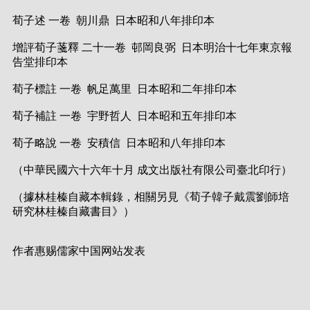
荀子述 一卷 朝川鼎 日本昭和八年排印本
增評荀子菚釋 二十一卷 邨岡良弼 日本明治十七年東京報
告堂排印本
荀子標註 一卷 帆足萬里 日本昭和二年排印本
荀子補註 一卷 宇野哲人 日本昭和五年排印本
荀子略說 一卷 安積信 日本昭和八年排印本
（中華民國六十六年十月 成文出版社有限公司臺北印行）
（據林桂榛自藏本輯錄，相關另見《荀子韓子戴震劉師培
研究林桂榛自藏書目》）
作者惠赐儒家中国网站发表