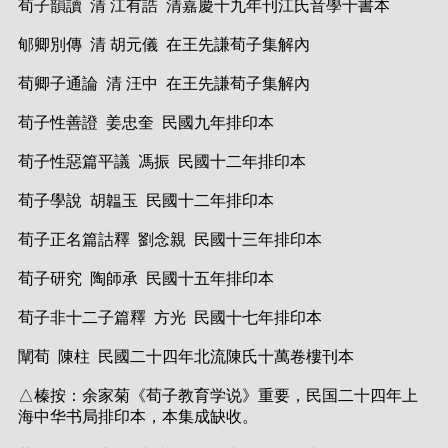
荀子韻讀 清 江有誥 清嘉慶十九年刊江氏音學十書本
郇卿別傳 清 胡元儀 在王先謙荀子集解內
荀卿子通論 清 汪中 在王先謙荀子集解內
荀子性善證 姜忠奎 民國九年排印本
荀子性惡篇平議 馮振 民國十二年排印本
荀子學說 胡韞玉 民國十二年排印本
荀子正名篇詁釋 劉念親 民國十三年排印本
荀子研究 陶師承 民國十五年排印本
荀子非十二子篇釋 方光 民國十七年排印本
闡荀 陳柱 民國二十四年北流陳氏十萬卷樓刊本
△榛按：余家菊《荀子教育学说》重要，民国二十四年上
海中华书局排印本，本集成缺收。