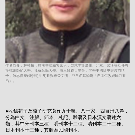
作者简介：林桂榛，贛南興國籍客家人，曾就學於廣州、北京、武漢等及任教
於杭州師範大學、江蘇師範大學、曲阜師範大學等，問學中國經史與漢前諸
子，致思禮樂(楽)刑(井刂)政與東亞文明，並自名其論爲「自由仁敩與民邦政
治」。
●收錄荀子及荀子研究著作九十種、八十家、四百卅八卷，
分為白文、注解、節本、札記、雜著及日本漢文著述六
類，其中宋刊本三種、明刊本十二種、清刊本二十二種、
日本刊本十三種，其餘為民國刊本。