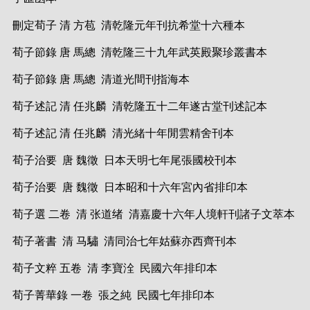
刪定荀子 清 方苞 清乾隆元年刊抗希堂十六種本
荀子節錄 唐 馬總 清乾隆三十九年武英殿聚珍叢書本
荀子節錄 唐 馬總 清道光間刊指海本
荀子述記 清 任兆麟 清乾隆五十二年遂古堂刊述記本
荀子述記 清 任兆麟 清光緒十年閒雲精舍刊本
荀子治要 唐 魏徵 日本天明七年尾張國校刊本
荀子治要 唐 魏徵 日本昭和十六年宮內省排印本
荀子選 二卷 清 张道绪 清嘉慶十六年人境軒刊諸子文萃本
荀子著書 清 马驌 清同治七年姑蘇亦西齊刊本
荀子文粹 五卷 清 李寶洤 民國六年排印本
荀子菁華錄 一卷 張之純 民國七年排印本