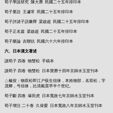
荀子學說研究 陳大膺 民國二十五年排印本
荀子要詮 王遽常 民國二十五年排印本
荀子評諸子語彙釋 梁啟超 民國二十五年排印本
荀子正名篇 梁啟超 民國二十五年排印本
荀子樂論 吉聯抗 民國六十六年排印本
六、日本漢文著述
讀荀子 四卷 物雙松 手稿本
讀荀子 四卷 物雙松 日本寶曆十四年京師水玉堂刊本
△榛按：物双松即江户荻生徂徕，本姓物部，名双松，字
茂卿，号徂徕，比清戴震早半个世纪。
荀子斷 四卷 塚田虎 日本寬政七年京師水玉堂刊本
荀子增注 二十卷 久保愛 日本寬政八年京師水玉堂刊本