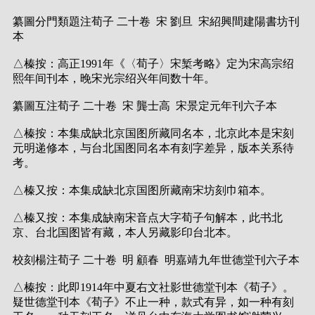
纂圖分門類題注荀子 二十卷 宋 劉旦 宋紹興間建陽書坊刊
本
△榛按：高正1991年《〈荀子〉宋椠考略》定为宋高宗绍
熙年间刊本，晚宋光宗绍兴年间数十年。
纂圖互注荀子 二十卷 宋 龔士高 宋景定元年刊六子本
△榛按：本集成缺北京国图所藏同名本，北京此本是宋刻
元明递修本，与台北国图同名本有刻字差异，版本关系待
考。
△榛又按：本集成缺北京国图所藏南宋坊刻巾箱本。
△榛又按：本集成缺南宋音点大字荀子句解本，此书北
京、台北国图皆有藏，本人另藏影印台北本。
校刻楊注荀子 二十卷 明 顧春 明嘉靖九年世德堂刊六子本
△榛按：此即1914年中夏右文社影世德堂刊本《荀子》。
疑世德堂刊本《荀子》不止一种，款式有异，如一种有刻