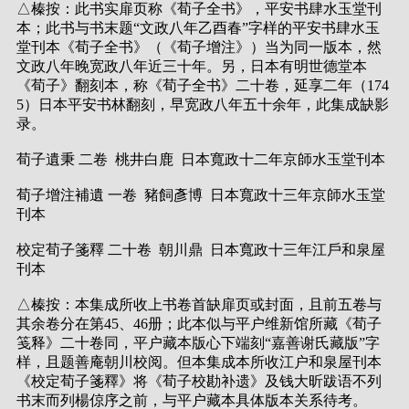
△榛按：此书实扉页称《荀子全书》，平安书肆水玉堂刊
本；此书与书末题“文政八年乙酉春”字样的平安书肆水玉
堂刊本《荀子全书》（《荀子增注》）当为同一版本，然
文政八年晚宽政八年近三十年。另，日本有明世德堂本
《荀子》翻刻本，称《荀子全书》二十卷，延享二年（174
5）日本平安书林翻刻，早宽政八年五十余年，此集成缺影
录。
荀子遺秉 二卷 桃井白鹿 日本寬政十二年京師水玉堂刊本
荀子增注補遺 一卷 豬飼彥博 日本寬政十三年京師水玉堂
刊本
校定荀子箋釋 二十卷 朝川鼎 日本寬政十三年江戶和泉屋
刊本
△榛按：本集成所收上书卷首缺扉页或封面，且前五卷与
其余卷分在第45、46册；此本似与平户维新馆所藏《荀子
笺释》二十卷同，平户藏本版心下端刻“嘉善谢氏藏版”字
样，且题善庵朝川校阅。但本集成本所收江户和泉屋刊本
《校定荀子箋釋》将《荀子校勘补遗》及钱大昕跋语不列
书末而列楊倞序之前，与平户藏本具体版本关系待考。