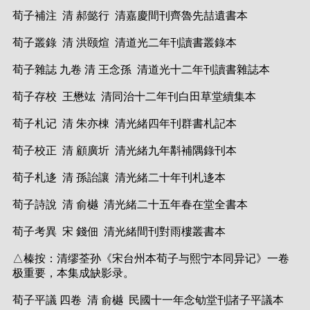
荀子補注 清 郝懿行 清嘉慶間刊齊魯先喆遺書本
荀子叢錄 清 洪颐煊 清道光二年刊讀書叢錄本
荀子雜誌 九卷 清 王念孫 清道光十二年刊讀書雜誌本
荀子存校 王懋竑 清同治十二年刊白田草堂續集本
荀子札记 清 朱亦棟 清光緒四年刊群書札記本
荀子校正 清 顧廣圻 清光緒九年斠補隅錄刊本
荀子札迻 清 孫詒讓 清光緒二十年刊札迻本
荀子詩說 清 俞樾 清光緒二十五年春在堂全書本
荀子考異 宋 錢佃 清光緒間刊對雨樓叢書本
△榛按：清缪荃孙《宋台州本荀子与熙宁本同异记》一卷
极重要，本集成缺影录。
荀子平議 四卷 清 俞樾 民國十一年念劬堂刊諸子平議本